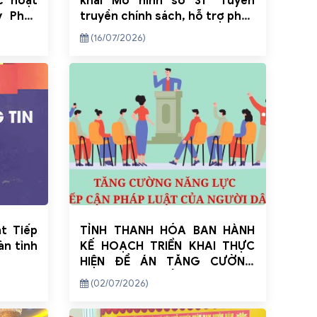
c hoạt
khai Mô hình số 31 “Tuyên
y Pháp
truyền chính sách, hỗ trợ pháp
lý qua ứng dụng VNeID và Tổng
(16/07/2026)
đài hỗ trợ (Call Center)”
ật Tiếp
TỈNH THANH HÓA BAN HÀNH
àn tỉnh
KẾ HOẠCH TRIỂN KHAI THỰC
HIỆN ĐỀ ÁN TĂNG CƯỜNG
NĂNG LỰC TIẾP CẬN PHÁP
(02/07/2026)
LUẬT CỦA NGƯỜI DÂN