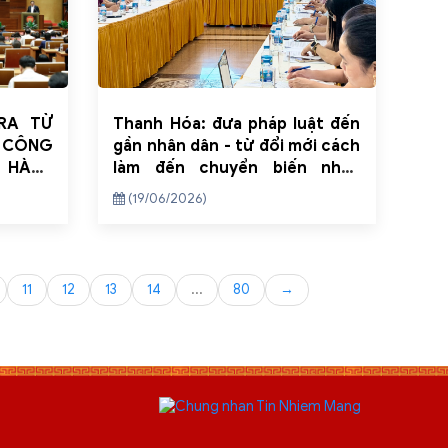
RA TỪ
Thanh Hóa: đưa pháp luật đến
 CÔNG
gần nhân dân - từ đổi mới cách
I HÀNH
làm đến chuyển biến nhận
N TỈNH
thức
(19/06/2026)
H THẦN
NQ/TW
11
12
13
14
...
80
→