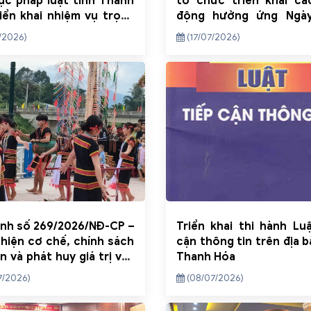
ục pháp luật tỉnh Thanh
tổ chức triển khai cá
iển khai nhiệm vụ trọng
động hưởng ứng Ngà
tháng cuối năm 2026
luật Việt Nam năm 2026
/2026)
(17/07/2026)
ịnh số 269/2026/NĐ-CP –
Triển khai thi hành Lu
hiện cơ chế, chính sách
cận thông tin trên địa b
n và phát huy giá trị văn
Thanh Hóa
uyền thống tốt đẹp của
7/2026)
(08/07/2026)
n tộc thiểu số gắn với
riển bền vững