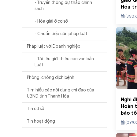
giáo d
- Truyền thông dự thảo chính
Hóa tr
sách
tâm 6 
(31/07
- Hòa giải ở cơ sở
- Chuẩn tiếp cận pháp luật
Pháp luật với Doanh nghiệp
- Tài liệu giới thiệu các văn bản
Luật
Phòng, chống dịch bệnh
Tìm hiểu các nội dung chỉ đạo của
UBND tỉnh Thanh Hóa
Nghị đ
Hoàn t
Tin cơ sở
bảo tồ
hóa tr
Tin hoạt động
(09/0
các dâ
phát t