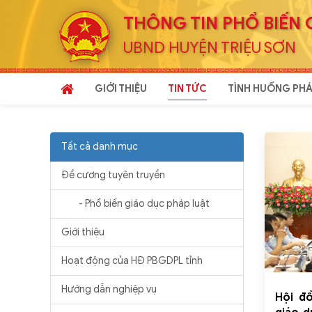
THÔNG TIN PHỔ BIẾN 
UBND HUYỆN TRIỆU SƠN
GIỚI THIỆU
TIN TỨC
TÌNH HUỐNG PHÁ
Tất cả danh mục
Đề cương tuyên truyền
- Phổ biến giáo dục pháp luật
Giới thiệu
Hoạt động của HĐ PBGDPL tỉnh
Hướng dẫn nghiệp vụ
Hội đ