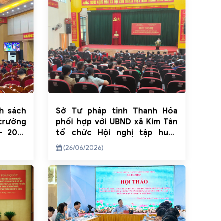
nh sách
Sở Tư pháp tỉnh Thanh Hóa
 trường
phối hợp với UBND xã Kim Tân
- 2025
tổ chức Hội nghị tập huấn
 Hóa
công tác hòa giải ở cơ sở
(26/06/2026)