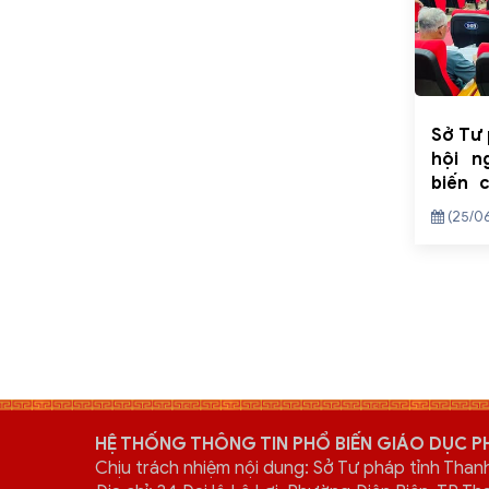
Sở Tư 
hội n
biến 
luật 
(25/0
chuẩn 
Yên Đị
HỆ THỐNG THÔNG TIN PHỔ BIẾN GIÁO DỤC P
Chịu trách nhiệm nội dung: Sở Tư pháp tỉnh Than