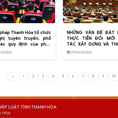
pháp Thanh Hóa tổ chức
NHỮNG VẤN ĐỀ ĐẶT 
ghị tuyên truyền, phổ
THỰC TIỄN ĐỔI MỚI
các quy định của pháp
TÁC XÂY DỰNG VÀ TH
về xây dựng cấp xã đạt
PHÁP LUẬT TRÊN ĐỊA BÀ
6/2026)
(19/06/2026)
tiếp cận pháp luật tại Xã
THANH HÓA THEO TIN
nh
NGHỊ QUYẾT SỐ 66-
CỦA BỘ CHÍNH TRỊ
←
1
2
3
4
5
6
7
8
9
10
HÁP LUẬT TỈNH THANH HÓA
h Hóa.