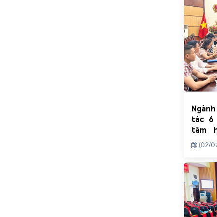
Ngành
tác 6
tâm h
nhiệm 
(02/0