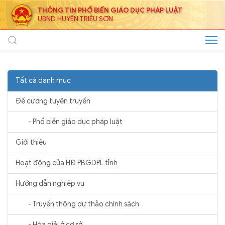
THÔNG TIN PHỔ BIẾN GIÁO DỤC PHÁP LUẬT
UBND HUYỆN TRIỆU SƠN
Tất cả danh mục
Đề cương tuyên truyền
- Phổ biến giáo dục pháp luật
Giới thiệu
Hoạt động của HĐ PBGDPL tỉnh
Hướng dẫn nghiệp vụ
- Truyền thông dự thảo chính sách
- Hòa giải ở cơ sở