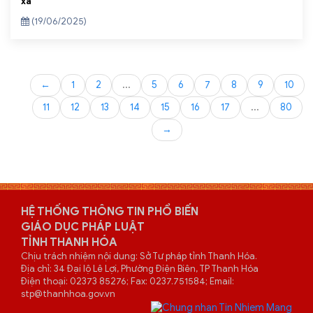
xã
(19/06/2025)
←
1
2
...
5
6
7
8
9
10
11
12
13
14
15
16
17
...
80
→
HỆ THỐNG THÔNG TIN PHỔ BIẾN
GIÁO DỤC PHÁP LUẬT
TỈNH THANH HÓA
Chịu trách nhiệm nội dung: Sở Tư pháp tỉnh Thanh Hóa.
Địa chỉ: 34 Đại lộ Lê Lợi, Phường Điện Biên, TP Thanh Hóa
Điện thoại: 02373 85276; Fax: 0237.751584; Email:
stp@thanhhoa.gov.vn