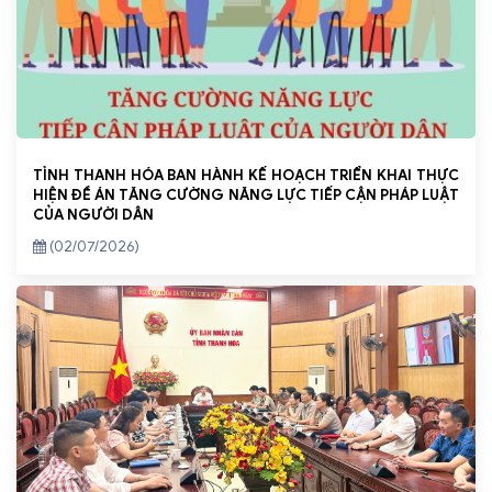
TỈNH THANH HÓA BAN HÀNH KẾ HOẠCH TRIỂN KHAI THỰC
HIỆN ĐỀ ÁN TĂNG CƯỜNG NĂNG LỰC TIẾP CẬN PHÁP LUẬT
CỦA NGƯỜI DÂN
(02/07/2026)