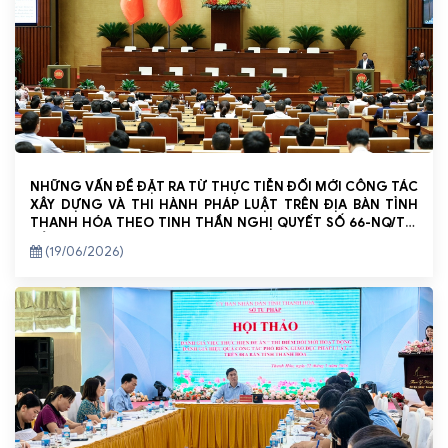
NHỮNG VẤN ĐỀ ĐẶT RA TỪ THỰC TIỄN ĐỔI MỚI CÔNG TÁC
XÂY DỰNG VÀ THI HÀNH PHÁP LUẬT TRÊN ĐỊA BÀN TỈNH
THANH HÓA THEO TINH THẦN NGHỊ QUYẾT SỐ 66-NQ/TW
CỦA BỘ CHÍNH TRỊ
(19/06/2026)