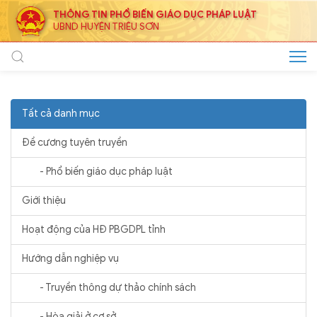
THÔNG TIN PHỔ BIẾN GIÁO DỤC PHÁP LUẬT
UBND HUYỆN TRIỆU SƠN
Tất cả danh mục
Đề cương tuyên truyền
- Phổ biến giáo dục pháp luật
Giới thiệu
Hoạt động của HĐ PBGDPL tỉnh
Hướng dẫn nghiệp vụ
- Truyền thông dự thảo chính sách
- Hòa giải ở cơ sở