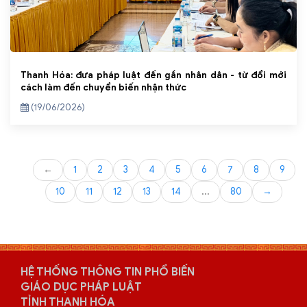
Thanh Hóa: đưa pháp luật đến gần nhân dân - từ đổi mới
cách làm đến chuyển biến nhận thức
(19/06/2026)
←
1
2
3
4
5
6
7
8
9
10
11
12
13
14
...
80
→
HỆ THỐNG THÔNG TIN PHỔ BIẾN
GIÁO DỤC PHÁP LUẬT
TỈNH THANH HÓA