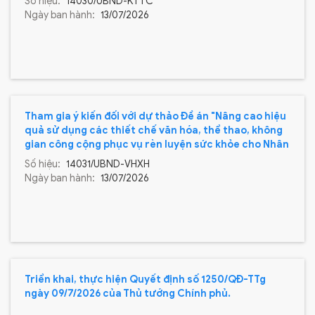
Số hiệu:
14030/UBND-KTTC
Ngày ban hành:
13/07/2026
Tham gia ý kiến đối với dự thảo Đề án "Nâng cao hiệu
quả sử dụng các thiết chế văn hóa, thể thao, không
gian công cộng phục vụ rèn luyện sức khỏe cho Nhân
dân; đẩy mạnh phong trào toàn dân chủ động chăm
Số hiệu:
14031/UBND-VHXH
sóc sức khỏe, xây dựng văn hóa sức khỏe trong Nhân
Ngày ban hành:
13/07/2026
dân"
Triển khai, thực hiện Quyết định số 1250/QĐ-TTg
ngày 09/7/2026 của Thủ tướng Chính phủ.