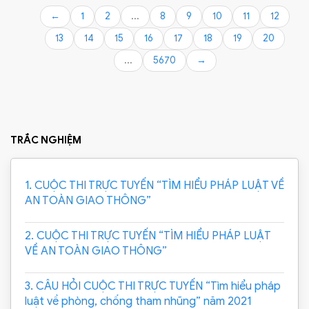
←
1
2
...
8
9
10
11
12
13
14
15
16
17
18
19
20
...
5670
→
TRẮC NGHIỆM
1. CUỘC THI TRỰC TUYẾN “TÌM HIỂU PHÁP LUẬT VỀ
AN TOÀN GIAO THÔNG”
2. CUỘC THI TRỰC TUYẾN “TÌM HIỂU PHÁP LUẬT
VỀ AN TOÀN GIAO THÔNG”
3. CÂU HỎI CUỘC THI TRỰC TUYẾN “Tìm hiểu pháp
luật về phòng, chống tham nhũng” năm 2021