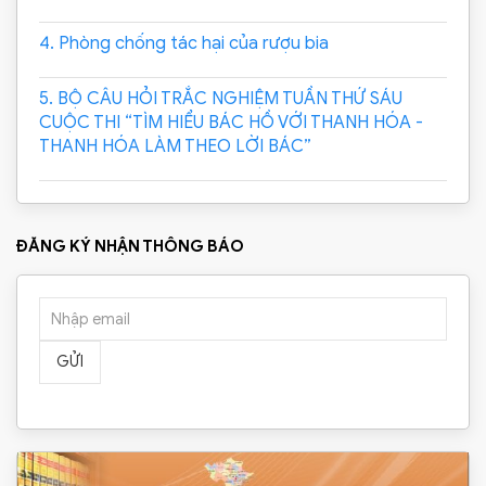
4. Phòng chống tác hại của rượu bia
5. BỘ CÂU HỎI TRẮC NGHIỆM TUẦN THỨ SÁU
CUỘC THI “TÌM HIỂU BÁC HỒ VỚI THANH HÓA -
THANH HÓA LÀM THEO LỜI BÁC”
ĐĂNG KÝ NHẬN THÔNG BÁO
GỬI