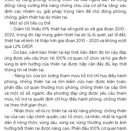
đồng; tăng cường khả năng chống chịu của cơ sở hạ tầng; xác
định các nhiệm vụ, giải pháp trọng tâm để chủ động phòng,
chống, giảm thiệt hại do thiên tai.
Một số chỉ tiêu cụ thể
- Giảm tối thiểu 10% thiệt hại về người so với giai đoạn 2010 -
2020, trong đó tập trung giảm thiệt hại do lũ, lũ quét, sạt lở đất;
thiệt hại về kinh tế thấp hơn giai đoạn 2010 - 2020 và không vượt
quá 1,2% GRDP.
- Dự báo, cảnh báo thiên tai kịp thời, bảo đảm độ tin cậy, đáp
ứng được yêu cầu thực tế; 100% cơ quan, tổ chức và hộ gia đình
vùng bị ảnh hưởng của thiên tai được tiếp cận đầy đủ, kịp thời
thông tin về thiên tai.
- Năng lực của lực lượng tham mưu hỗ trợ chỉ huy điều hành
phòng, chống thiên tai và tìm kiếm cứu nạn được kiện toàn;
phấn đấu cơ quan thường trực phòng, chống thiên tai cấp tỉnh
và một số sở, ngành, địa phương đáp ứng được yêu cầu tham
mưu, hỗ trợ ra quyết định chỉ huy điều hành phòng, chống thiên
tai theo thời gian thực.
- Nhận thức về rủi ro thiên tai và kỹ năng phòng, chống thiên
tai của các cấp chính quyền, các tổ chức, cá nhân, nhất là người
dân ở nông thôn, vùng sâu, vùng xa, vùng thường xuyên bị ảnh
hưởng bởi thiên tai được nâng cao. Phấn đấu 100% cơ quan hành