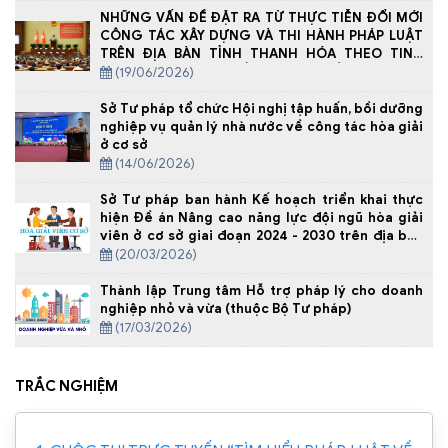
NHỮNG VẤN ĐỀ ĐẶT RA TỪ THỰC TIỄN ĐỔI MỚI
CÔNG TÁC XÂY DỰNG VÀ THI HÀNH PHÁP LUẬT
TRÊN ĐỊA BÀN TỈNH THANH HÓA THEO TINH
THẦN NGHỊ QUYẾT SỐ 66-NQ/TW CỦA BỘ CHÍNH
(19/06/2026)
TRỊ
Sở Tư pháp tổ chức Hội nghị tập huấn, bồi dưỡng
nghiệp vụ quản lý nhà nước về công tác hòa giải
ở cơ sở
(14/06/2026)
Sở Tư pháp ban hành Kế hoạch triển khai thực
hiện Đề án Nâng cao năng lực đội ngũ hòa giải
viên ở cơ sở giai đoạn 2024 - 2030 trên địa bàn
tỉnh Thanh Hóa năm 2026
(20/03/2026)
Thành lập Trung tâm Hỗ trợ pháp lý cho doanh
nghiệp nhỏ và vừa (thuộc Bộ Tư pháp)
(17/03/2026)
TRẮC NGHIỆM