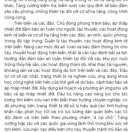
khác. Tăng cường kiểm tra, kiểm soát các quy định về bảo đảm
yêu cầu phòng, chống thiên tai đối với cơ sở hạ tầng, công trình
công cộng.
Trên biển và các đảo: Chủ động phòng tránh bão, áp thấp
nhiệt đới đảm bảo an toàn cho người, tàu thuyền, các hoạt động
kinh tế biển và cơ sở hạ tầng trên các đảo, an ninh, quốc phòng,
trong đó tập trung: Quản lý tàu thuyền, các hoạt động kinh tế
trên biển: Nâng cao mức độ an toàn và bảo đảm thông tin cho
tàu, thuyền hoạt động trên biển, nhất là các tàu đánh bắt xa bờ.
Hướng dẫn đảm bảo an toàn thiên tai đối với các khu vực nuôi
trồng thủy hải sản, các hoạt động thăm dò, khai thác tài nguyên,
khoáng sản và các hoạt động du lịch trên biển và các đảo. Đầu
tư cơ sở vật chất, trang thiết bị và nghiên cứu, ứng dụng khoa
học công nghệ tiên tiến của thế giới về dự báo, cảnh báo bão và
áp thấp nhiệt đới. Xây dựng kế hoạch và phương án ứng phó với
bão và áp thấp nhiệt đới. Đầu tư, nâng cao năng lực cho lực
lượng tìm kiếm cứu nạn trên biển theo hướng chuyên nghiệp, có
đủ phương tiện, trang thiết bị để xử lý hiệu quả các tình huống
khẩn cấp; phát huy tốt vai trò lực lượng dân quân biển, các tổ
đội đánh cá trên biển theo phương châm “4 tại chỗ”. Tăng
cường hợp tác với các quốc gia, vùng lãnh thổ trong khu vực về
tìm kiếm, cứu nạn, tạo điều kiện cho tàu, thuyền tránh trú bão và