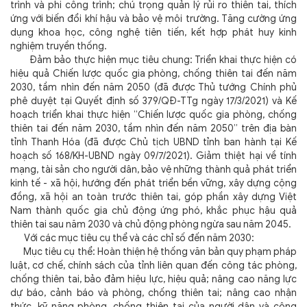
trình và phi công trình; chú trọng quản lý rủi ro thiên tai, thích
ứng với biến đổi khí hậu và bảo vệ môi trường. Tăng cường ứng
dụng khoa học, công nghệ tiên tiến, kết hợp phát huy kinh
nghiệm truyền thống.
Đảm bảo thực hiện mục tiêu chung: Triển khai thực hiện có
hiệu quả Chiến lược quốc gia phòng, chống thiên tai đến năm
2030, tầm nhìn đến năm 2050 (đã được Thủ tướng Chính phủ
phê duyệt tại Quyết định số 379/QĐ-TTg ngày 17/3/2021) và Kế
hoạch triển khai thực hiện “Chiến lược quốc gia phòng, chống
thiên tai đến năm 2030, tầm nhìn đến năm 2050” trên địa bàn
tỉnh Thanh Hóa (đã được Chủ tịch UBND tỉnh ban hành tại Kế
hoạch số 168/KH-UBND ngày 09/7/2021). Giảm thiệt hại về tính
mạng, tài sản cho người dân, bảo vệ những thành quả phát triển
kinh tế - xã hội, hướng đến phát triển bền vững, xây dựng cộng
đồng, xã hội an toàn trước thiên tai, góp phần xây dựng Việt
Nam thành quốc gia chủ động ứng phó, khắc phục hậu quả
thiên tai sau năm 2030 và chủ động phòng ngừa sau năm 2045.
Với các mục tiêu cụ thể và các chỉ số đến năm 2030:
Mục tiêu cụ thể: Hoàn thiện hệ thống văn bản quy phạm pháp
luật, cơ chế, chính sách của tỉnh liên quan đến công tác phòng,
chống thiên tai, bảo đảm hiệu lực, hiệu quả; nâng cao năng lực
dự báo, cảnh báo và phòng, chống thiên tai; nâng cao nhận
thức, kỹ năng phòng, chống thiên tai của người dân và cộng