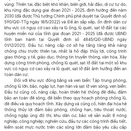
vùng: Thiên tai, đặc biệt khó khăn, biên giới, hải đảo, di cư tự do,
khu rừng đặc dụng giai đoạn 2021 - 2025, định hướng đến năm
2030 (đã được Thủ tướng Chính phủ phê duyệt tại Quyết định số
590/QĐ-TTg ngày 18/5/2022) và Đề án sắp xếp, ổn định dân cư
khu vực có nguy cơ cao xảy ra lũ ống, lũ quét, sạt lở đất tại các
huyện miền núi của tỉnh giai đoạn 2021 - 2025 (đã được UBND
tỉnh ban hành tại Quyết định số 4845/QĐ-UBND ngày
01/12/2021). Đầu tư, nâng cấp cơ sở hạ tầng tăng khả năng
chống chịu trước thiên tai, nhất là hồ đập thủy lợi, công trình
giao thông, y tế, giáo dục, thông tin truyền thông, văn hóa. Xây
dựng công trình phòng, chống lũ quét, sạt lở đất tại một số khu
vực có nguy cơ cao xảy ra lũ quét, sạt lở đất ảnh hưởng đến an
toàn dân cư.
Đối với khu vực đồng bằng và ven biển: Tập trung phòng,
chống lũ lớn, bão, ngập lụt, hạn hán và sạt lở ven sông, ven biển:
Đầu tư củng cố, nâng cấp, hoàn thiện hệ thống đê điều, đảm
bảo an toàn đê sông, đê biển theo quy hoạch phòng chống lũ,
đê điều và quy hoạch tỉnh. Xây dựng và củng cố, hiện đại hóa hệ
thống thủy lợi đảm bảo phòng, chống hạn, tiêu thoát nước,
chống ngập úng đô thị, khu dân cư, bảo vệ sản xuất 8 nông
nghiệp, công nghiệp; nghiên cứu, đầu tư các công trình điều tiết,
kiểm soát mực nước trên các sông lớn đảm bảo yêu cầu cấp