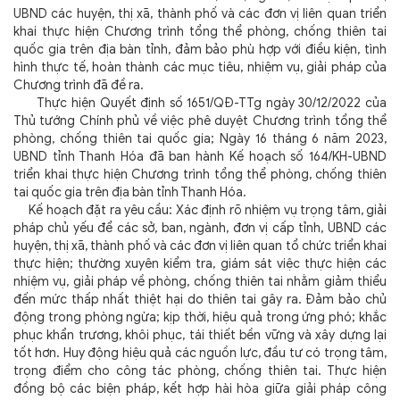
UBND các huyện, thị xã, thành phố và các đơn vị liên quan triển
khai thực hiện Chương trình tổng thể phòng, chống thiên tai
quốc gia trên địa bàn tỉnh, đảm bảo phù hợp với điều kiện, tình
hình thực tế, hoàn thành các mục tiêu, nhiệm vụ, giải pháp của
Chương trình đã đề ra.
Thực hiện Quyết định số 1651/QĐ-TTg ngày 30/12/2022 của
Thủ tướng Chính phủ về việc phê duyệt Chương trình tổng thể
phòng, chống thiên tai quốc gia; Ngày 16 tháng 6 năm 2023,
UBND tỉnh Thanh Hóa đã ban hành Kế hoạch số 164/KH-UBND
triển khai thực hiện Chương trình tổng thể phòng, chống thiên
tai quốc gia trên địa bàn tỉnh Thanh Hóa.
Kế hoạch đặt ra yêu cầu: Xác định rõ nhiệm vụ trọng tâm, giải
pháp chủ yếu để các sở, ban, ngành, đơn vị cấp tỉnh, UBND các
huyện, thị xã, thành phố và các đơn vị liên quan tổ chức triển khai
thực hiện; thường xuyên kiểm tra, giám sát việc thực hiện các
nhiệm vụ, giải pháp về phòng, chống thiên tai nhằm giảm thiểu
đến mức thấp nhất thiệt hại do thiên tai gây ra. Đảm bảo chủ
động trong phòng ngừa; kịp thời, hiệu quả trong ứng phó; khắc
phục khẩn trương, khôi phục, tái thiết bền vững và xây dựng lại
tốt hơn. Huy động hiệu quả các nguồn lực, đầu tư có trọng tâm,
trọng điểm cho công tác phòng, chống thiên tai. Thực hiện
đồng bộ các biện pháp, kết hợp hài hòa giữa giải pháp công