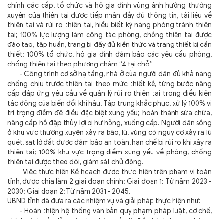
chính các cấp, tổ chức và hộ gia đình vùng ảnh hưởng thường
xuyên của thiên tai được tiếp nhận đầy đủ thông tin, tài liệu về
thiên tai và rủi ro thiên tai, hiểu biết kỹ năng phòng tránh thiên
tai; 100% lực lượng làm công tác phòng, chống thiên tai được
đào tạo, tập huấn, trang bị đầy đủ kiến thức và trang thiết bị cần
thiết; 100% tổ chức, hộ gia đình đảm bảo các yêu cầu phòng,
chống thiên tai theo phương châm “4 tại chỗ”.
- Công trình cơ sở hạ tầng, nhà ở của người dân đủ khả năng
chống chịu trước thiên tai theo mức thiết kế, từng bước nâng
cấp đáp ứng yêu cầu về quản lý rủi ro thiên tai trong điều kiện
tác động của biến đổi khí hậu. Tập trung khắc phục, xử lý 100% vị
trí trọng điểm đê điều đặc biệt xung yếu; hoàn thành sửa chữa,
nâng cấp hồ đập thủy lợi bị hư hỏng, xuống cấp. Người dân sống
ở khu vực thường xuyên xảy ra bão, lũ, vùng có nguy cơ xảy ra lũ
quét, sạt lở đất được đảm bảo an toàn, hạn chế bị rủi ro khi xảy ra
thiên tai; 100% khu vực trọng điểm xung yếu về phòng, chống
thiên tai được theo dõi, giám sát chủ động.
Việc thực hiện Kế hoạch được thực hiện trên phạm vi toàn
tỉnh, được chia làm 2 giai đoạn chính: Giai đoạn 1: Từ năm 2023 -
2030; Giai đoạn 2: Từ năm 2031 - 2045.
UBND tỉnh đã đưa ra các nhiệm vụ và giải pháp thực hiện như:
- Hoàn thiện hệ thống văn bản quy phạm pháp luật, cơ chế,