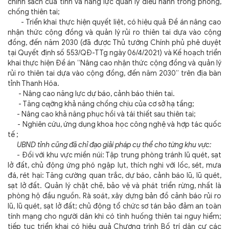
chính sách của tỉnh và năng lực quản lý điều hành trong phòng,
chống thiên tai;
- Triển khai thực hiện quyết liệt, có hiệu quả Đề án nâng cao
nhận thức cộng đồng và quản lý rủi ro thiên tai dựa vào cộng
đồng, đến năm 2030 (đã được Thủ tướng Chính phủ phê duyệt
tại Quyết định số 553/QĐ-TTg ngày 06/4/2021) và Kế hoạch triển
khai thực hiện Đề án “Nâng cao nhận thức cộng đồng và quản lý
rủi ro thiên tai dựa vào cộng đồng, đến năm 2030” trên địa bàn
tỉnh Thanh Hóa.
- Nâng cao năng lực dự báo, cảnh báo thiên tai.
- Tăng cƣờng khả năng chống chịu của cơ sở hạ tầng;
- Nâng cao khả năng phục hồi và tái thiết sau thiên tai;
- Nghiên cứu, ứng dụng khoa học công nghệ và hợp tác quốc
tế ;
UBND tỉnh cũng đã chỉ đạo giải pháp cụ thể cho từng khu vực:
- Đối với khu vực miền núi: Tập trung phòng tránh lũ quét, sạt
lở đất, chủ động ứng phó ngập lụt, thích nghi với lốc, sét, mưa
đá, rét hại: Tăng cường quan trắc, dự báo, cảnh báo lũ, lũ quét,
sạt lở đất. Quản lý chặt chẽ, bảo vệ và phát triển rừng, nhất là
phòng hộ đầu nguồn. Rà soát, xây dựng bản đồ cảnh báo rủi ro
lũ, lũ quét, sạt lở đất; chủ động tổ chức sơ tán bảo đảm an toàn
tính mạng cho người dân khi có tình huống thiên tai nguy hiểm;
tiếp tục triển khai có hiệu quả Chương trình Bố trí dân cư các