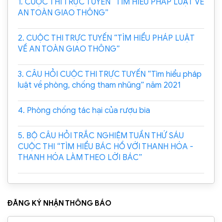
1. CUỘC THI TRỰC TUYẾN “TÌM HIỂU PHÁP LUẬT VỀ
AN TOÀN GIAO THÔNG”
2. CUỘC THI TRỰC TUYẾN “TÌM HIỂU PHÁP LUẬT
VỀ AN TOÀN GIAO THÔNG”
3. CÂU HỎI CUỘC THI TRỰC TUYẾN “Tìm hiểu pháp
luật về phòng, chống tham nhũng” năm 2021
4. Phòng chống tác hại của rượu bia
5. BỘ CÂU HỎI TRẮC NGHIỆM TUẦN THỨ SÁU
CUỘC THI “TÌM HIỂU BÁC HỒ VỚI THANH HÓA -
THANH HÓA LÀM THEO LỜI BÁC”
ĐĂNG KÝ NHẬN THÔNG BÁO