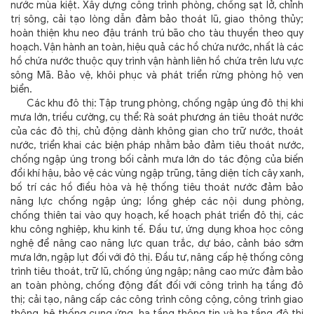
nước mùa kiệt. Xây dựng công trình phòng, chống sạt lở, chỉnh
trị sông, cải tạo lòng dẫn đảm bảo thoát lũ, giao thông thủy;
hoàn thiện khu neo đậu tránh trú bão cho tàu thuyền theo quy
hoạch. Vận hành an toàn, hiệu quả các hồ chứa nước, nhất là các
hồ chứa nước thuộc quy trình vận hành liên hồ chứa trên lưu vực
sông Mã. Bảo vệ, khôi phục và phát triển rừng phòng hộ ven
biển.
Các khu đô thị: Tập trung phòng, chống ngập úng đô thị khi
mưa lớn, triều cường, cụ thể: Rà soát phương án tiêu thoát nước
của các đô thị, chủ động dành không gian cho trữ nước, thoát
nước, triển khai các biện pháp nhằm bảo đảm tiêu thoát nước,
chống ngập úng trong bối cảnh mưa lớn do tác động của biến
đổi khí hậu, bảo vệ các vùng ngập trũng, tăng diện tích cây xanh,
bố trí các hồ điều hòa và hệ thống tiêu thoát nước đảm bảo
năng lực chống ngập úng; lồng ghép các nội dung phòng,
chống thiên tai vào quy hoạch, kế hoạch phát triển đô thị, các
khu công nghiệp, khu kinh tế. Đầu tư, ứng dụng khoa học công
nghệ để nâng cao năng lực quan trắc, dự báo, cảnh báo sớm
mưa lớn, ngập lụt đối với đô thị. Đầu tư, nâng cấp hệ thống công
trình tiêu thoát, trữ lũ, chống úng ngập; nâng cao mức đảm bảo
an toàn phòng, chống động đất đối với công trình hạ tầng đô
thị; cải tạo, nâng cấp các công trình công cộng, công trình giao
thông, hệ thống cung ứng, hạ tầng thông tin và hạ tầng đô thị