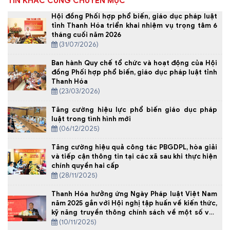
TIN KHÁC CÙNG CHUYÊN MỤC
Hội đồng Phối hợp phổ biến, giáo dục pháp luật
tỉnh Thanh Hóa triển khai nhiệm vụ trọng tâm 6
tháng cuối năm 2026
(31/07/2026)
Ban hành Quy chế tổ chức và hoạt động của Hội
đồng Phối hợp phổ biến, giáo dục pháp luật tỉnh
Thanh Hóa
(23/03/2026)
Tăng cường hiệu lực phổ biến giáo dục pháp
luật trong tình hình mới
(06/12/2025)
Tăng cường hiệu quả công tác PBGDPL, hòa giải
và tiếp cận thông tin tại các xã sau khi thực hiện
chính quyền hai cấp
(28/11/2025)
Thanh Hóa hưởng ứng Ngày Pháp luật Việt Nam
năm 2025 gắn với Hội nghị tập huấn về kiến thức,
kỹ năng truyền thông chính sách về một số văn
bản pháp luật mới
(10/11/2025)