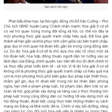
Toàn cảnh Hội nghị
Phát biểu khai mạc tại Hội nghị, đồng chí Đỗ Văn Cường – Phó
Chủ tịch UBND huyện Lang Chánh nhấn mạnh: Hòa giải ở cơ sở
có vai trò quan trọng trong đời sống xã hội, có thể nói đây là
một phương thức giải quyết tranh chấp hiệu quả. Bởi hòa giải
thành sẽ hàn gắn và khôi phục tình cảm giữa các bên tranh chấp,
giúp duy trì mối quan hệ đoàn kết, gắn bó trong cộng đồng dân
cư. Do đó, hòa giải ở cơ sở là chỗ dựa cho việc tổ chức một xã
hội đoàn kết, hòa hợp, đồng thuận, người dân tin tưởng vào sự
lãnh đạo của Đảng, chính quyền, tạo tiền đề cho ổn định chính trị
và thúc đẩy phát triển kinh tế - xã hội. Vì lẽ đó hòa giải ở cơ sở
không chỉ là phương thức giải quyết tranh chấp có hiệu quả mà
còn là một phương thức phổ biến giáo dục pháp luật thiết thực,
nhằm giữ gìn, duy trì đoàn kết trong nội bộ nhân dân; phòng
ngừa, hạn chế vi phạm pháp luật, tội phạm, bảo đảm trật tự an
toàn xã hội, góp phần xây dựng và nâng cao ý thức thượng tôn
pháp luật trong cộng đồng dân cư; hướng tới xây dựng một xã
hội đồng thuận, đoàn kết, cùng thực hiện những nhiệm vụ cách
mạng do Đảng và Nhà nước đề ra. Chính vì vậy, bồi dưỡng, nâng
cao năng lực cho đội ngũ hòa giải viên là nhiệm vụ trọng tâm,