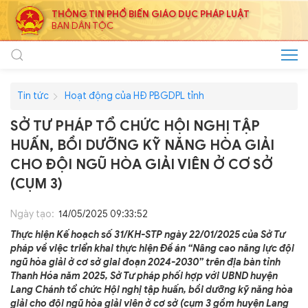
THÔNG TIN PHỔ BIẾN GIÁO DỤC PHÁP LUẬT
BAN DÂN TỘC
Tin tức
Hoạt động của HĐ PBGDPL tỉnh
SỞ TƯ PHÁP TỔ CHỨC HỘI NGHỊ TẬP
HUẤN, BỒI DƯỠNG KỸ NĂNG HÒA GIẢI
CHO ĐỘI NGŨ HÒA GIẢI VIÊN Ở CƠ SỞ
(CỤM 3)
Ngày tạo:
14/05/2025 09:33:52
Thực hiện Kế hoạch số 31/KH-STP ngày 22/01/2025 của Sở Tư
pháp về việc triển khai thực hiện Đề án “Nâng cao năng lực đội
ngũ hòa giải ở cơ sở giai đoạn 2024-2030” trên địa bàn tỉnh
Thanh Hóa năm 2025, Sở Tư pháp phối hợp với UBND huyện
Lang Chánh tổ chức Hội nghị tập huấn, bồi dưỡng kỹ năng hòa
giải cho đội ngũ hòa giải viên ở cơ sở (cụm 3 gồm huyện Lang