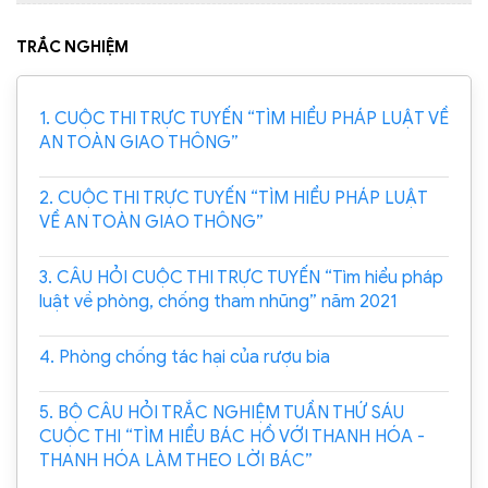
TRẮC NGHIỆM
1. CUỘC THI TRỰC TUYẾN “TÌM HIỂU PHÁP LUẬT VỀ
AN TOÀN GIAO THÔNG”
2. CUỘC THI TRỰC TUYẾN “TÌM HIỂU PHÁP LUẬT
VỀ AN TOÀN GIAO THÔNG”
3. CÂU HỎI CUỘC THI TRỰC TUYẾN “Tìm hiểu pháp
luật về phòng, chống tham nhũng” năm 2021
4. Phòng chống tác hại của rượu bia
5. BỘ CÂU HỎI TRẮC NGHIỆM TUẦN THỨ SÁU
CUỘC THI “TÌM HIỂU BÁC HỒ VỚI THANH HÓA -
THANH HÓA LÀM THEO LỜI BÁC”