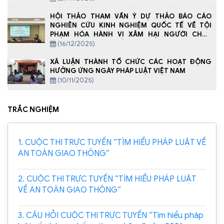
HỘI THẢO THAM VẤN Ý DỰ THẢO BÁO CÁO
NGHIÊN CỨU KINH NGHIỆM QUỐC TẾ VỀ TỘI
PHẠM HÓA HÀNH VI XÂM HẠI NGƯỜI CHƯA
THÀNH NIÊN, BAO GỒM CẢ TRÊN MÔI TRƯỜNG
(16/12/2025)
MẠNG
XÃ LUẬN THÀNH TỔ CHỨC CÁC HOẠT ĐỘNG
HƯỞNG ỨNG NGÀY PHÁP LUẬT VIỆT NAM
(10/11/2025)
TRẮC NGHIỆM
1. CUỘC THI TRỰC TUYẾN “TÌM HIỂU PHÁP LUẬT VỀ
AN TOÀN GIAO THÔNG”
2. CUỘC THI TRỰC TUYẾN “TÌM HIỂU PHÁP LUẬT
VỀ AN TOÀN GIAO THÔNG”
3. CÂU HỎI CUỘC THI TRỰC TUYẾN “Tìm hiểu pháp