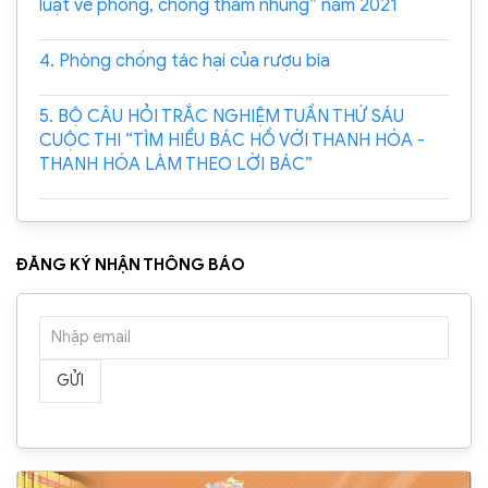
luật về phòng, chống tham nhũng” năm 2021
4. Phòng chống tác hại của rượu bia
5. BỘ CÂU HỎI TRẮC NGHIỆM TUẦN THỨ SÁU
CUỘC THI “TÌM HIỂU BÁC HỒ VỚI THANH HÓA -
THANH HÓA LÀM THEO LỜI BÁC”
ĐĂNG KÝ NHẬN THÔNG BÁO
GỬI