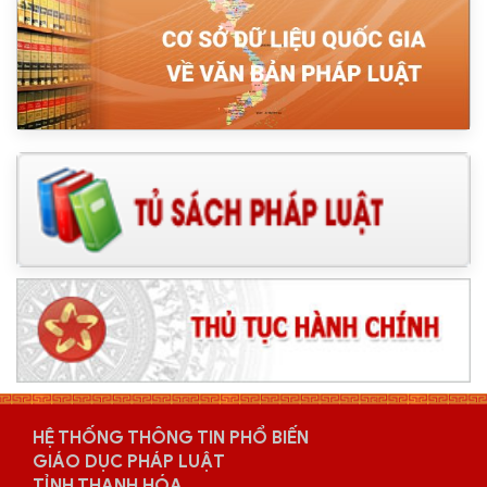
HỆ THỐNG THÔNG TIN PHỔ BIẾN
GIÁO DỤC PHÁP LUẬT
TỈNH THANH HÓA