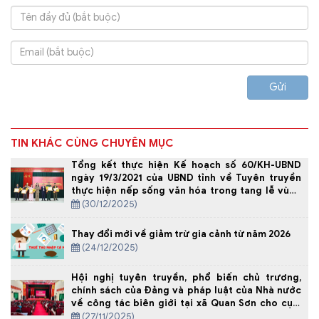
Gửi
TIN KHÁC CÙNG CHUYÊN MỤC
Tổng kết thực hiện Kế hoạch số 60/KH-UBND
ngày 19/3/2021 của UBND tỉnh về Tuyên truyền
thực hiện nếp sống văn hóa trong tang lễ vùng
đồng bào Mông tỉnh Thanh Hóa, giai đoạn 2021-
(30/12/2025)
2025.
Thay đổi mới về giảm trừ gia cảnh từ năm 2026
(24/12/2025)
Hội nghị tuyên truyền, phổ biến chủ trương,
chính sách của Đảng và pháp luật của Nhà nước
về công tác biên giới tại xã Quan Sơn cho cụm
08 xã biên giới tỉnh Thanh Hóa năm 2025
(27/11/2025)