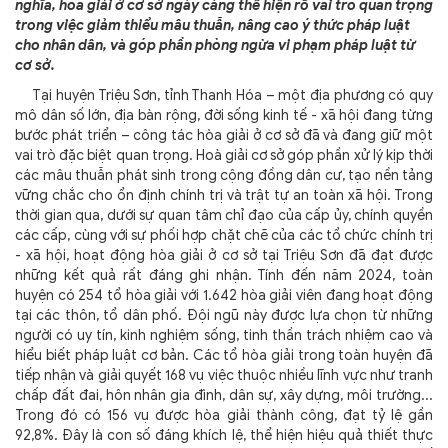
nghĩa, hòa giải ở cơ sở ngày càng thể hiện rõ vai trò quan trọng
trong việc giảm thiểu mâu thuẫn, nâng cao ý thức pháp luật
cho nhân dân, và góp phần phòng ngừa vi phạm pháp luật từ
cơ sở.
Tại huyện Triệu Sơn, tỉnh Thanh Hóa – một địa phương có quy
mô dân số lớn, địa bàn rộng, đời sống kinh tế - xã hội đang từng
bước phát triển – công tác hòa giải ở cơ sở đã và đang giữ một
vai trò đặc biệt quan trọng. Hoà giải cơ sở góp phần xử lý kịp thời
các mâu thuẫn phát sinh trong cộng đồng dân cư, tạo nền tảng
vững chắc cho ổn định chính trị và trật tự an toàn xã hội. Trong
thời gian qua, dưới sự quan tâm chỉ đạo của cấp ủy, chính quyền
các cấp, cùng với sự phối hợp chặt chẽ của các tổ chức chính trị
- xã hội, hoạt động hòa giải ở cơ sở tại Triệu Sơn đã đạt được
những kết quả rất đáng ghi nhận. Tính đến năm 2024, toàn
huyện có 254 tổ hòa giải với 1.642 hòa giải viên đang hoạt động
tại các thôn, tổ dân phố. Đội ngũ này được lựa chọn từ những
người có uy tín, kinh nghiệm sống, tinh thần trách nhiệm cao và
hiểu biết pháp luật cơ bản. Các tổ hòa giải trong toàn huyện đã
tiếp nhận và giải quyết 168 vụ việc thuộc nhiều lĩnh vực như tranh
chấp đất đai, hôn nhân gia đình, dân sự, xây dựng, môi trường...
Trong đó có 156 vụ được hòa giải thành công, đạt tỷ lệ gần
92,8%. Đây là con số đáng khích lệ, thể hiện hiệu quả thiết thực