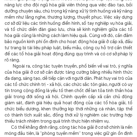
năng lực cho đội ngũ hòa giải viên thông qua việc đào tạo, bồi
dưỡng chuyên sâu, chú trọng kỹ năng xử lý tình huống và kỹ năng
mềm như lắng nghe, thương lượng, thuyết phục. Việc xây dựng
cơ sở dữ liệu các tình huống điển hình, sổ tay nghiệp vụ hòa giải,
và tổ chức diễn đàn giao lưu, chia sẻ kinh nghiệm giữa các tổ
hòa giải cũng là những cách làm hiệu quả. Cùng với đó, cần đảm
bảo nguồn kinh phí ổn định cho hoạt động hòa giải ở cấp xã, đầu
tư trang bị tài liệu pháp luật, biểu mẫu, công cụ hỗ trợ cần thiết
để các tổ hòa giải hoạt động đúng quy trình và có cơ sở pháp lý
rõ ràng.
Ngoài ra, công tác tuyên truyền, phổ biến về vai trò, ý nghĩa
của hòa giải ở cơ sở cần được tăng cường bằng nhiều hình thức
đa dạng, sáng tạo, dễ tiếp cận với người dân. Phát huy vai trò của
các tổ chức chính trị - xã hội, các chức sắc tôn giáo, người có uy
tín trong cộng đồng là yếu tố then chốt để lan tỏa tinh thần hòa
giải trong đời sống xã hội. Chính quyền cấp xã cần chủ động
giám sát, đánh giá hiệu quả hoạt động của các tổ hòa giải, tổ
chức biểu dương, khen thưởng kịp thời những cá nhân, tập thể
có thành tích xuất sắc, đồng thời xử lý nghiêm các trường hợp
thiếu trách nhiệm trong quá trình thực hiện nhiệm vụ.
Có thể khẳng định rằng, công tác hòa giải ở cơ sở chính là nền
móng đầu tiên, là “phòng tuyến mềm” trong việc giữ gìn ổn định