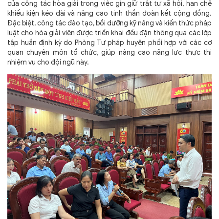
của công tác hòa giải trong việc gìn giữ trật tự xã hội, hạn chế
khiếu kiện kéo dài và nâng cao tinh thần đoàn kết cộng đồng.
Đặc biệt, công tác đào tạo, bồi dưỡng kỹ năng và kiến thức pháp
luật cho hòa giải viên được triển khai đều đặn thông qua các lớp
tập huấn định kỳ do Phòng Tư pháp huyện phối hợp với các cơ
quan chuyên môn tổ chức, giúp nâng cao năng lực thực thi
nhiệm vụ cho đội ngũ này.