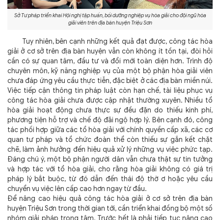
Sở Tư pháp triển khai Hội nghị tập huấn, bồi dưỡng nghiệp vụ hòa giải cho đội ngũ hòa
giải viên trên địa bàn huyện Triệu Sơn
Tuy nhiên, bên cạnh những kết quả đạt được, công tác hòa
giải ở cơ sở trên địa bàn huyện vẫn còn không ít tồn tại, đòi hỏi
cần có sự quan tâm, đầu tư và đổi mới toàn diện hơn. Trình độ
chuyên môn, kỹ năng nghiệp vụ của một bộ phận hòa giải viên
chưa đáp ứng yêu cầu thực tiễn, đặc biệt ở các địa bàn miền núi.
Việc tiếp cận thông tin pháp luật còn hạn chế, tài liệu phục vụ
công tác hòa giải chưa được cập nhật thường xuyên. Nhiều tổ
hòa giải hoạt động chưa thực sự đều đặn do thiếu kinh phí,
phương tiện hỗ trợ và chế độ đãi ngộ hợp lý. Bên cạnh đó, công
tác phối hợp giữa các tổ hòa giải với chính quyền cấp xã, các cơ
quan tư pháp và tổ chức đoàn thể còn thiếu sự gắn kết chặt
chẽ, làm ảnh hưởng đến hiệu quả xử lý những vụ việc phức tạp.
Đáng chú ý, một bộ phận người dân vẫn chưa thật sự tin tưởng
và hợp tác với tổ hòa giải, cho rằng hòa giải không có giá trị
pháp lý bắt buộc, từ đó dẫn đến thái độ thờ ơ hoặc yêu cầu
chuyển vụ việc lên cấp cao hơn ngay từ đầu.
Để nâng cao hiệu quả công tác hòa giải ở cơ sở trên địa bàn
huyện Triệu Sơn trong thời gian tới, cần triển khai đồng bộ một số
nhóm giải pháp trọng tâm. Trước hết là phải tiếp tục nâng cao