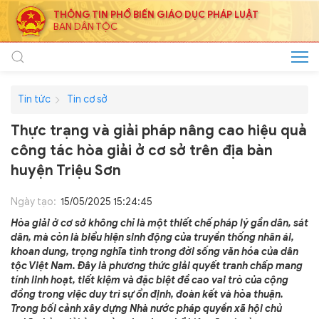
THÔNG TIN PHỔ BIẾN GIÁO DỤC PHÁP LUẬT
BAN DÂN TỘC
Tin tức
Tin cơ sở
Thực trạng và giải pháp nâng cao hiệu quả
công tác hòa giải ở cơ sở trên địa bàn
huyện Triệu Sơn
Ngày tạo:
15/05/2025 15:24:45
Hòa giải ở cơ sở không chỉ là một thiết chế pháp lý gần dân, sát
dân, mà còn là biểu hiện sinh động của truyền thống nhân ái,
khoan dung, trọng nghĩa tình trong đời sống văn hóa của dân
tộc Việt Nam. Đây là phương thức giải quyết tranh chấp mang
tính linh hoạt, tiết kiệm và đặc biệt đề cao vai trò của cộng
đồng trong việc duy trì sự ổn định, đoàn kết và hòa thuận.
Trong bối cảnh xây dựng Nhà nước pháp quyền xã hội chủ