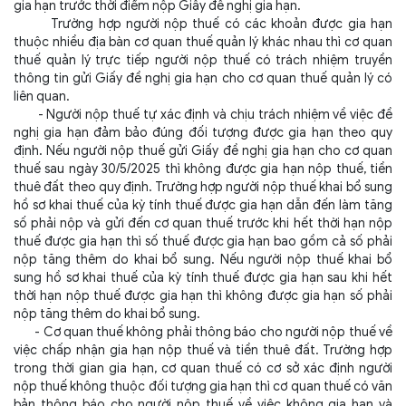
gia hạn trước thời điểm nộp Giấy đề nghị gia hạn.
Trường hợp người nộp thuế có các khoản được gia hạn
thuộc nhiều địa bàn cơ quan thuế quản lý khác nhau thì cơ quan
thuế quản lý trực tiếp người nộp thuế có trách nhiệm truyền
thông tin gửi Giấy đề nghị gia hạn cho cơ quan thuế quản lý có
liên quan.
- Người nộp thuế tự xác định và chịu trách nhiệm về việc đề
nghị gia hạn đảm bảo đúng đối tượng được gia hạn theo quy
định. Nếu người nộp thuế gửi Giấy đề nghị gia hạn cho cơ quan
thuế sau ngày 30/5/2025 thì không được gia hạn nộp thuế, tiền
thuê đất theo quy định. Trường hợp người nộp thuế khai bổ sung
hồ sơ khai thuế của kỳ tính thuế được gia hạn dẫn đến làm tăng
số phải nộp và gửi đến cơ quan thuế trước khi hết thời hạn nộp
thuế được gia hạn thì số thuế được gia hạn bao gồm cả số phải
nộp tăng thêm do khai bổ sung. Nếu người nộp thuế khai bổ
sung hồ sơ khai thuế của kỳ tính thuế được gia hạn sau khi hết
thời hạn nộp thuế được gia hạn thì không được gia hạn số phải
nộp tăng thêm do khai bổ sung.
- Cơ quan thuế không phải thông báo cho người nộp thuế về
việc chấp nhận gia hạn nộp thuế và tiền thuê đất. Trường hợp
trong thời gian gia hạn, cơ quan thuế có cơ sở xác định người
nộp thuế không thuộc đối tượng gia hạn thì cơ quan thuế có văn
bản thông báo cho người nộp thuế về việc không gia hạn và