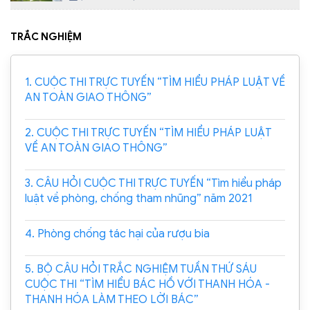
TRẮC NGHIỆM
1. CUỘC THI TRỰC TUYẾN “TÌM HIỂU PHÁP LUẬT VỀ
AN TOÀN GIAO THÔNG”
2. CUỘC THI TRỰC TUYẾN “TÌM HIỂU PHÁP LUẬT
VỀ AN TOÀN GIAO THÔNG”
3. CÂU HỎI CUỘC THI TRỰC TUYẾN “Tìm hiểu pháp
luật về phòng, chống tham nhũng” năm 2021
4. Phòng chống tác hại của rượu bia
5. BỘ CÂU HỎI TRẮC NGHIỆM TUẦN THỨ SÁU
CUỘC THI “TÌM HIỂU BÁC HỒ VỚI THANH HÓA -
THANH HÓA LÀM THEO LỜI BÁC”