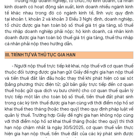
Trường hợp doanh nghiệp, tổ chức, hộ kinh doanh, cá nhân
kinh doanh có hoạt động sản xuất, kinh doanh nhiều ngành kinh
tế khác nhau trong đó có ngành kinh tế, lĩnh vực quy định
tại
khoản 1, khoản 2 và khoản 3 Điều 3 Nghị định
, doanh nghiệp,
tổ chức được gia hạn toàn bộ số thuế giá trị gia tăng, số thuế
thu nhập doanh nghiệp phải nộp; hộ kinh doanh, cá nhân kinh
doanh được gia hạn toàn bộ thuế giá trị gia tăng, thuế thu nhập
cá nhân phải nộp theo hướng dẫn.
III. TRÌNH TỰ VÀ THỦ TỤC GIA HẠN
- Người nộp thuế trực tiếp kê khai, nộp thuế với cơ quan thuế
thuộc đối tượng được gia hạn gửi Giấy đề nghị gia hạn nộp thuế
và tiền thuê đất lần đầu hoặc thay thế khi phát hiện có sai sót
(bằng phương thức điện tử; gửi bản giấy trực tiếp đến cơ quan
thuế hoặc gửi qua dịch vụ bưu chính) cho cơ quan thuế quản lý
trực tiếp một lần cho toàn bộ số thuế, tiền thuê đất phát sinh
trong các kỳ tính thuế được gia hạn cùng với thời điểm nộp hồ sơ
khai thuế theo tháng (hoặc theo quý) theo quy định pháp luật về
quản lý thuế. Trường hợp Giấy đề nghị gia hạn không nộp cùng
với thời điểm nộp hồ sơ khai thuế tháng (hoặc theo quý) thì thời
hạn nộp chậm nhất là ngày 30/5/2025, cơ quan thuế vẫn thực
hiện gia hạn nộp thuế, tiền thuê đất của các kỳ phát sinh được