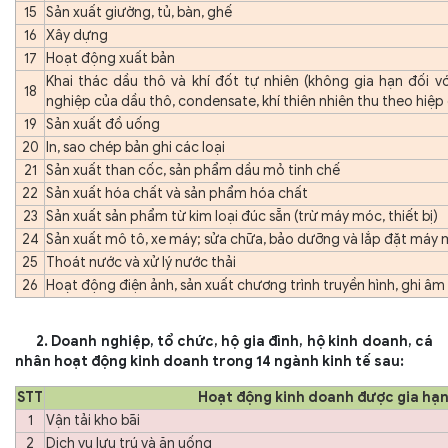
15
Sản xuất giường, tủ, bàn, ghế
16
Xây dựng
17
Hoạt động xuất bản
Khai thác dầu thô và khí đốt tự nhiên (không gia hạn đối v
18
nghiệp của dầu thô, condensate, khí thiên nhiên thu theo hiệp
19
Sản xuất đồ uống
20
In, sao chép bản ghi các loại
21
Sản xuất than cốc, sản phẩm dầu mỏ tinh chế
22
Sản xuất hóa chất và sản phẩm hóa chất
23
Sản xuất sản phẩm từ kim loại đúc sẵn (trừ máy móc, thiết bị)
24
Sản xuất mô tô, xe máy; sửa chữa, bảo dưỡng và lắp đặt máy m
25
Thoát nước và xử lý nước thải
26
Hoạt động điện ảnh, sản xuất chương trình truyền hình, ghi â
2. Doanh nghiệp, tổ chức, hộ gia đình, hộ kinh doanh, cá
nhân hoạt động kinh doanh trong 14 ngành kinh tế sau:
STT
Hoạt động kinh doanh được gia hạ
1
Vận tải kho bãi
2
Dịch vụ lưu trú và ăn uống