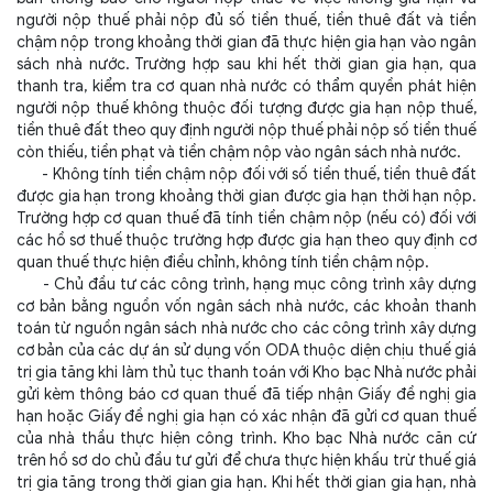
người nộp thuế phải nộp đủ số tiền thuế, tiền thuê đất và tiền
chậm nộp trong khoảng thời gian đã thực hiện gia hạn vào ngân
sách nhà nước. Trường hợp sau khi hết thời gian gia hạn, qua
thanh tra, kiểm tra cơ quan nhà nước có thẩm quyền phát hiện
người nộp thuế không thuộc đối tượng được gia hạn nộp thuế,
tiền thuê đất theo quy định người nộp thuế phải nộp số tiền thuế
còn thiếu, tiền phạt và tiền chậm nộp vào ngân sách nhà nước.
- Không tính tiền chậm nộp đối với số tiền thuế, tiền thuê đất
được gia hạn trong khoảng thời gian được gia hạn thời hạn nộp.
Trường hợp cơ quan thuế đã tính tiền chậm nộp (nếu có) đối với
các hồ sơ thuế thuộc trường hợp được gia hạn theo quy định cơ
quan thuế thực hiện điều chỉnh, không tính tiền chậm nộp.
- Chủ đầu tư các công trình, hạng mục công trình xây dựng
cơ bản bằng nguồn vốn ngân sách nhà nước, các khoản thanh
toán từ nguồn ngân sách nhà nước cho các công trình xây dựng
cơ bản của các dự án sử dụng vốn ODA thuộc diện chịu thuế giá
trị gia tăng khi làm thủ tục thanh toán với Kho bạc Nhà nước phải
gửi kèm thông báo cơ quan thuế đã tiếp nhận Giấy đề nghị gia
hạn hoặc Giấy đề nghị gia hạn có xác nhận đã gửi cơ quan thuế
của nhà thầu thực hiện công trình. Kho bạc Nhà nước căn cứ
trên hồ sơ do chủ đầu tư gửi để chưa thực hiện khấu trừ thuế giá
trị gia tăng trong thời gian gia hạn. Khi hết thời gian gia hạn, nhà