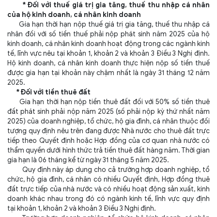
* Đối với thuế giá trị gia tăng, thuế thu nhập cá nhân
của hộ kinh doanh, cá nhân kinh doanh
Gia hạn thời hạn nộp thuế giá trị gia tăng, thuế thu nhập cá
nhân đối với số tiền thuế phải nộp phát sinh năm 2025 của hộ
kinh doanh, cá nhân kinh doanh hoạt động trong các ngành kinh
tế, lĩnh vực nêu tại
khoản 1, khoản 2 và khoản 3 Điều 3 Nghị định
.
Hộ kinh doanh, cá nhân kinh doanh thực hiện nộp số tiền thuế
được gia hạn tại khoản này chậm nhất là ngày 31 tháng 12 năm
2025.
* Đối với tiền thuê đất
Gia hạn thời hạn nộp tiền thuê đất đối với 50% số tiền thuê
đất phát sinh phải nộp năm 2025 (số phải nộp kỳ thứ nhất năm
2025) của doanh nghiệp, tổ chức, hộ gia đình, cá nhân thuộc đối
tượng quy định nêu trên đang được Nhà nước cho thuê đất trực
tiếp theo Quyết định hoặc Hợp đồng của cơ quan nhà nước có
thẩm quyền dưới hình thức trả tiền thuê đất hàng năm. Thời gian
gia hạn là 06 tháng kể từ ngày 31 tháng 5 năm 2025.
Quy định này áp dụng cho cả trường hợp doanh nghiệp, tổ
chức, hộ gia đình, cá nhân có nhiều Quyết định, Hợp đồng thuê
đất trực tiếp của nhà nước và có nhiều hoạt động sản xuất, kinh
doanh khác nhau trong đó có ngành kinh tế, lĩnh vực quy định
tại
khoản 1, khoản 2 và khoản 3 Điều 3 Nghị định
.