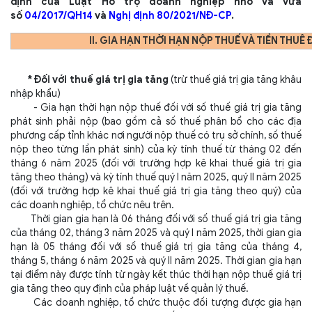
định của Luật Hỗ trợ doanh nghiệp nhỏ và vừa
số
04/2017/QH14
và
Nghị định 80/2021/NĐ-CP
.
II. GIA HẠN THỜI HẠN NỘP THUẾ VÀ TIỀN THUÊ 
* Đối với thuế giá trị gia tăng
(trừ thuế giá trị gia tăng khâu
nhập khẩu)
- Gia hạn thời hạn nộp thuế đối với số thuế giá trị gia tăng
phát sinh phải nộp (bao gồm cả số thuế phân bổ cho các địa
phương cấp tỉnh khác nơi người nộp thuế có trụ sở chính, số thuế
nộp theo từng lần phát sinh) của kỳ tính thuế từ tháng 02 đến
tháng 6 năm 2025 (đối với trường hợp kê khai thuế giá trị gia
tăng theo tháng) và kỳ tính thuế quý I năm 2025, quý II năm 2025
(đối với trường hợp kê khai thuế giá trị gia tăng theo quý) của
các doanh nghiệp, tổ chức nêu trên.
Thời gian gia hạn là 06 tháng đối với số thuế giá trị gia tăng
của tháng 02, tháng 3 năm 2025 và quý I năm 2025, thời gian gia
hạn là 05 tháng đối với số thuế giá trị gia tăng của tháng 4,
tháng 5, tháng 6 năm 2025 và quý II năm 2025. Thời gian gia hạn
tại điểm này được tính từ ngày kết thúc thời hạn nộp thuế giá trị
gia tăng theo quy định của pháp luật về quản lý thuế.
Các doanh nghiệp, tổ chức thuộc đối tượng được gia hạn