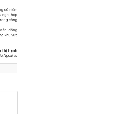
ủng cố niềm
u nghị, hợp
 trong công
 viên; đồng
ựng khu vực
 Thị Hạnh
Sở Ngoại vụ