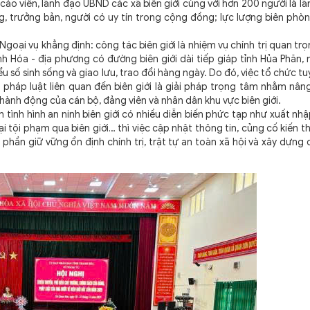
áo viên, lãnh đạo UBND các xã biên giới cùng với hơn 200 người là l
, trưởng bản, người có uy tín trong cộng đồng; lực lượng biên phòn
oại vụ khẳng định: công tác biên giới là nhiệm vụ chính trị quan tr
hanh Hóa - địa phương có đường biên giới dài tiếp giáp tỉnh Hủa Phăn
 số sinh sống và giao lưu, trao đổi hàng ngày. Do đó, việc tổ chức tu
 pháp luật liên quan đến biên giới là giải pháp trọng tâm nhằm nâ
hành động của cán bộ, đảng viên và nhân dân khu vực biên giới.
nh hình an ninh biên giới có nhiều diễn biến phức tạp như xuất nhậ
 tội phạm qua biên giới… thì việc cập nhật thông tin, củng cố kiến t
 phần giữ vững ổn định chính trị, trật tự an toàn xã hội và xây dựng