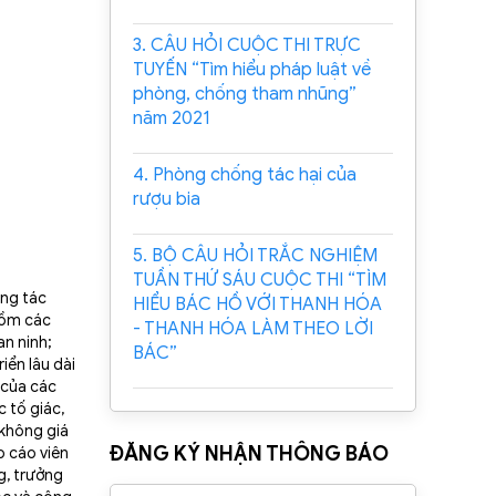
3. CÂU HỎI CUỘC THI TRỰC
TUYẾN “Tìm hiểu pháp luật về
phòng, chống tham nhũng”
năm 2021
4. Phòng chống tác hại của
rượu bia
5. BỘ CÂU HỎI TRẮC NGHIỆM
TUẦN THỨ SÁU CUỘC THI “TÌM
ông tác
HIỂU BÁC HỒ VỚI THANH HÓA
 gồm các
- THANH HÓA LÀM THEO LỜI
an ninh;
BÁC”
iển lâu dài
 của các
 tố giác,
 không giá
ĐĂNG KÝ NHẬN THÔNG BÁO
o cáo viên
g, trưởng