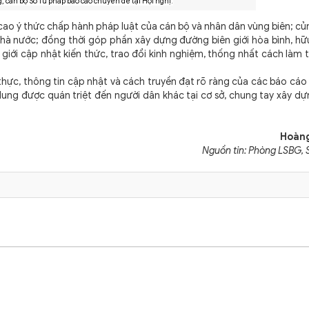
, cán bộ Sở Tư pháp báo cáo chuyên đề tại Hội nghị.
ao ý thức chấp hành pháp luật của cán bộ và nhân dân vùng biên; c
Nhà nước; đồng thời góp phần xây dựng đường biên giới hòa bình, hữ
n giới cập nhật kiến thức, trao đổi kinh nghiệm, thống nhất cách làm
thực, thông tin cập nhật và cách truyền đạt rõ ràng của các báo cáo
i dung được quán triệt đến người dân khác tại cơ sở, chung tay xây d
Hoàng
Nguồn tin: Phòng LSBG, 