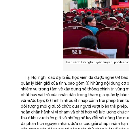
Toàn cảnh Hội nghị tuyên truyền, phổ biến c
Tại Hội nghị, các đại biểu, học viên đã được nghe 04 báo 
quản lý biên giới của tỉnh, bao gồm (1) Những nội dung cơ 
nhiệm vụ trọng tâm về xây dựng hệ thống chính trị vững mạ
phát huy vai trò của nhân dân trong tham gia quản lý, bảo v
với nước bạn; (2) Tình hình xuất nhập cảnh trái phép trên 
đối tượng môi giới, tổ chức đưa người vượt biên trái phép
ngăn chặn hành vi vi phạm và phối hợp với lực lượng chức n
thú ở khu vực biên giới và những hệ lụy đối với công tác qu
đã phân tích nguyên nhân, đưa ra các giải pháp nhằm hạn c