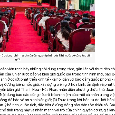
hủ trương, chính sách của Đảng, pháp luật của Nhà nước về công tác biên
giới.
cáo viên trình bày những nội dung trọng tâm, gắn liền với thực tiễn c
bản của Chiến lược bảo vệ biên giới quốc gia trong tình hình mới, bao
nh ở cơ sở; phát triển kinh tế - xã hội gắn với bảo đảm quốc phòng - 
ệ đường biên, mốc giới; xây dựng biên giới hòa bình, ổn định và phát tr
tuyến biên giới Thanh Hóa - Hủa Phăn, nhận diện phương thức, thủ đoạn
. Nội dung báo cáo cũng nêu rõ trách nhiệm của mỗi cá nhân trong việc
ăng để bảo vệ an ninh biên giới; (3) Thực trạng kết hôn tự do, kết hôn
ản lý hộ tịch, quốc tịch, đặc biệt ở vùng đồng bào dân tộc thiểu số. Bá
hế tình trạng này và nhấn mạnh vai trò của chính quyền cơ sở, già làn