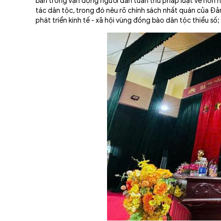
bản trong vận động người dân tuân thủ pháp luật về hôn n
tác dân tộc, trong đó nêu rõ chính sách nhất quán của Đả
phát triển kinh tế - xã hội vùng đồng bào dân tộc thiểu số