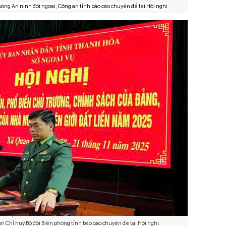
ng An ninh đối ngoại, Công an tỉnh báo cáo chuyền đề tại Hội nghị.
an Chỉ huy Bộ đội Biên phòng tỉnh báo cáo chuyên đề tại Hội nghị.