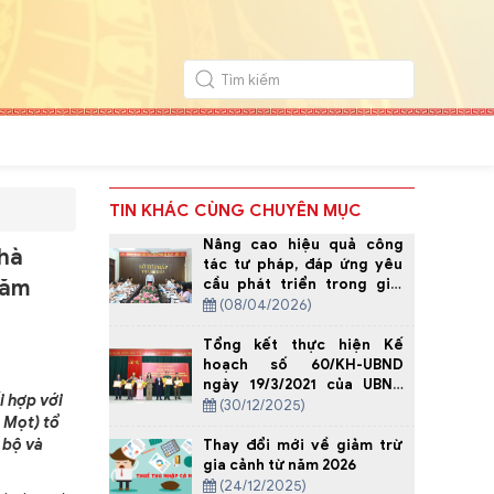
TIN KHÁC CÙNG CHUYÊN MỤC
Nâng cao hiệu quả công
Nhà
tác tư pháp, đáp ứng yêu
năm
cầu phát triển trong giai
đoạn mới
(08/04/2026)
Tổng kết thực hiện Kế
hoạch số 60/KH-UBND
ngày 19/3/2021 của UBND
i hợp với
tỉnh về Tuyên truyền thực
(30/12/2025)
 Mọt) tổ
hiện nếp sống văn hóa
trong tang lễ vùng đồng
 bộ và
Thay đổi mới về giảm trừ
bào Mông tỉnh Thanh Hóa,
gia cảnh từ năm 2026
giai đoạn 2021-2025.
(24/12/2025)