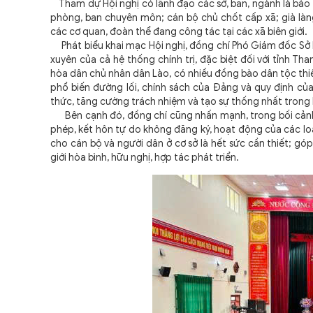
Tham dự Hội nghị có lãnh đạo các sở, ban, ngành là báo c
phòng, ban chuyên môn; cán bộ chủ chốt cấp xã; già làng
các cơ quan, đoàn thể đang công tác tại các xã biên giới.
Phát biểu khai mạc Hội nghị, đồng chí Phó Giám đốc Sở Ng
xuyên của cả hệ thống chính trị, đặc biệt đối với tỉnh T
hòa dân chủ nhân dân Lào, có nhiều đồng bào dân tộc thiểu
phổ biến đường lối, chính sách của Đảng và quy định của
thức, tăng cường trách nhiệm và tạo sự thống nhất trong 
Bên cạnh đó, đồng chí cũng nhấn mạnh, trong bối cảnh tì
phép, kết hôn tự do không đăng ký, hoạt động của các loại
cho cán bộ và người dân ở cơ sở là hết sức cần thiết; góp
giới hòa bình, hữu nghị, hợp tác phát triển.