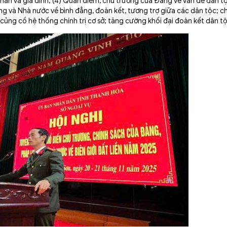
hân và gia đình; (4) Quan điểm, chủ trương của Đảng về vấn đề dân t
ng và Nhà nước về bình đẳng, đoàn kết, tương trợ giữa các dân tộc; c
; củng cố hệ thống chính trị cơ sở; tăng cường khối đại đoàn kết dân t