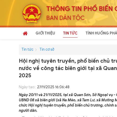
THÔNG TIN PHỔ BIẾN 
BAN DÂN TỘC
GIỚI THIỆU
TIN TỨC
TÌNH HUỐNG PHÁ
Tin tức
Tin cơ sở
Hội nghị tuyên truyền, phổ biến chủ t
nước về công tác biên giới tại xã Qua
2025
Ngày tạo:
27/11/2025 16:06:48
Ngày 20/11 và 21/11/2025, tại xã Quan Sơn, Sở Ngoại vụ -
UBND 08 xã biên giới (xã Na Mèo, xã Tam Lư, xã Mường Mì
chức Hội nghị tuyên truyền, phổ biến chủ trương, chính 
người dân.