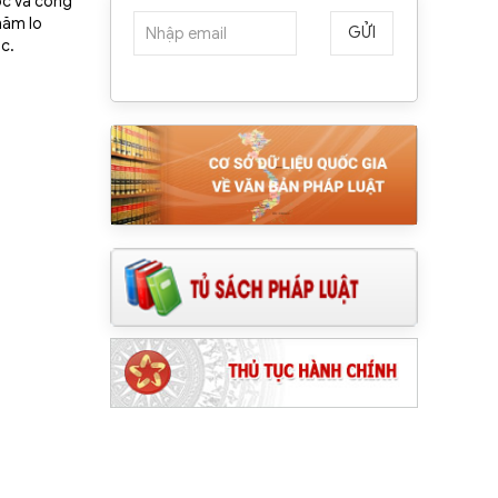
ộc và công
hăm lo
GỬI
ộc.