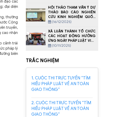
ãnh đạo các
g; đại diện
HỘI THẢO THAM VẤN Ý DỰ
THẢO BÁO CÁO NGHIÊN
CỨU KINH NGHIỆM QUỐC
ọng, thường
TẾ VỀ TỘI PHẠM HÓA HÀNH
(16/12/2025)
, nước Cộng
VI XÂM HẠI NGƯỜI CHƯA
yên truyền,
THÀNH NIÊN, BAO GỒM CẢ
XÃ LUẬN THÀNH TỔ CHỨC
ng cao nhận
TRÊN MÔI TRƯỜNG MẠNG
CÁC HOẠT ĐỘNG HƯỞNG
ỨNG NGÀY PHÁP LUẬT VIỆT
p cảnh trái
NAM
(10/11/2025)
hức pháp lý
 đường biên
TRẮC NGHIỆM
1. CUỘC THI TRỰC TUYẾN “TÌM
HIỂU PHÁP LUẬT VỀ AN TOÀN
GIAO THÔNG”
2. CUỘC THI TRỰC TUYẾN “TÌM
HIỂU PHÁP LUẬT VỀ AN TOÀN
GIAO THÔNG”