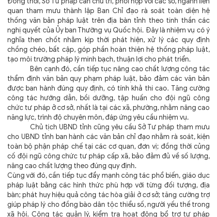
Đồng thời, Sở Tư pháp cần chủ trì, phối hợp với các sở, ngành liên
quan tham mưu thành lập Ban Chỉ đạo rà soát toàn diện hệ
thống văn bản pháp luật trên địa bàn tỉnh theo tinh thần các
nghị quyết của Ủy ban Thường vụ Quốc hội. Đây là nhiệm vụ có ý
nghĩa then chốt nhằm kịp thời phát hiện, xử lý các quy định
chồng chéo, bất cập, góp phần hoàn thiện hệ thống pháp luật,
tạo môi trường pháp lý minh bạch, thuận lợi cho phát triển.
Bên cạnh đó, cần tiếp tục nâng cao chất lượng công tác
thẩm định văn bản quy phạm pháp luật, bảo đảm các văn bản
được ban hành đúng quy định, có tính khả thi cao. Tăng cường
công tác hướng dẫn, bồi dưỡng, tập huấn cho đội ngũ công
chức tư pháp ở cơ sở, nhất là tại các xã, phường, nhằm nâng cao
năng lực, trình độ chuyên môn, đáp ứng yêu cầu nhiệm vụ.
Chủ tịch UBND tỉnh cũng yêu cầu Sở Tư pháp tham mưu
cho UBND tỉnh ban hành các văn bản chỉ đạo nhằm rà soát, kiện
toàn bộ phận pháp chế tại các cơ quan, đơn vị; đồng thời củng
cố đội ngũ công chức tư pháp cấp xã, bảo đảm đủ về số lượng,
nâng cao chất lượng theo đúng quy định.
Cùng với đó, cần tiếp tục đẩy mạnh công tác phổ biến, giáo dục
pháp luật bằng các hình thức phù hợp với từng đối tượng, địa
bàn; phát huy hiệu quả công tác hòa giải ở cơ sở; tăng cường trợ
giúp pháp lý cho đồng bào dân tộc thiểu số, người yếu thế trong
xã hội. Công tác quản lý, kiểm tra hoạt động bổ trợ tư pháp