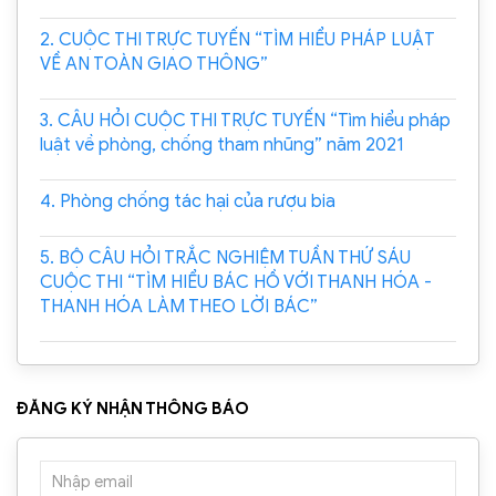
2. CUỘC THI TRỰC TUYẾN “TÌM HIỂU PHÁP LUẬT
VỀ AN TOÀN GIAO THÔNG”
3. CÂU HỎI CUỘC THI TRỰC TUYẾN “Tìm hiểu pháp
luật về phòng, chống tham nhũng” năm 2021
4. Phòng chống tác hại của rượu bia
5. BỘ CÂU HỎI TRẮC NGHIỆM TUẦN THỨ SÁU
CUỘC THI “TÌM HIỂU BÁC HỒ VỚI THANH HÓA -
THANH HÓA LÀM THEO LỜI BÁC”
ĐĂNG KÝ NHẬN THÔNG BÁO