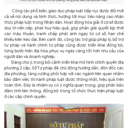
Phó Chủ tịch UBND tỉnh Lê Quang Hùng phát biểu tại buổi làm việc.
Công tác phổ biến, giáo dục pháp luật tiếp tục được đổi mới
cả về nội dung và hình thức, hướng tới mục tiêu nâng cao nhận
thức pháp luật trong Nhân dân. Hoạt động hòa giải ở cơ sở được
duy trì nền nếp, phát huy hiệu quả, góp phần giải quyết kịp thời
các mâu thuẫn, tranh chấp phát sinh ngay từ cơ sở, hạn chế
khiếu kiện kéo dài. Bên cạnh đó, công tác trợ giúp pháp lý, bổ trợ
tư pháp và hành chính tư pháp cũng được triển khai đồng bộ,
từng bước hiện đại hóa, phục vụ ngày càng tốt hơn nhu cầu của
người dân và doanh nghiệp.
Đáng chú ý, trong bối cảnh triển khai mô hình chính quyền địa
phương 2 cấp, Sở Tư pháp đã chủ động hướng dẫn, đôn đốc các
địa phương, tăng cường phối hợp với các ngành liên quan nhằm
bảo đảm việc thi hành pháp luật được thống nhất, hiệu quả trên
toàn tỉnh. Đây là nhiệm vụ có ý nghĩa quan trọng, góp phần bảo
đảm tính liên thông, đồng bộ trong tổ chức thực hiện pháp luật
ở các cấp chính quyền.