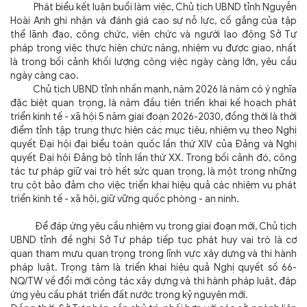
Phát biểu kết luận buổi làm việc, Chủ tịch UBND tỉnh Nguyễn
Hoài Anh ghi nhận và đánh giá cao sự nỗ lực, cố gắng của tập
thể lãnh đạo, công chức, viên chức và người lao động Sở Tư
pháp trong việc thực hiện chức năng, nhiệm vụ được giao, nhất
là trong bối cảnh khối lượng công việc ngày càng lớn, yêu cầu
ngày càng cao.
Chủ tịch UBND tỉnh nhấn mạnh, năm 2026 là năm có ý nghĩa
đặc biệt quan trọng, là năm đầu tiên triển khai kế hoạch phát
triển kinh tế - xã hội 5 năm giai đoạn 2026-2030, đồng thời là thời
điểm tỉnh tập trung thực hiện các mục tiêu, nhiệm vụ theo Nghị
quyết Đại hội đại biểu toàn quốc lần thứ XIV của Đảng và Nghị
quyết Đại hội Đảng bộ tỉnh lần thứ XX. Trong bối cảnh đó, công
tác tư pháp giữ vai trò hết sức quan trọng, là một trong những
trụ cột bảo đảm cho việc triển khai hiệu quả các nhiệm vụ phát
triển kinh tế - xã hội, giữ vững quốc phòng - an ninh.
Để đáp ứng yêu cầu nhiệm vụ trong giai đoạn mới, Chủ tịch
UBND tỉnh đề nghị Sở Tư pháp tiếp tục phát huy vai trò là cơ
quan tham mưu quan trọng trong lĩnh vực xây dựng và thi hành
pháp luật. Trọng tâm là triển khai hiệu quả Nghị quyết số 66-
NQ/TW về đổi mới công tác xây dựng và thi hành pháp luật, đáp
ứng yêu cầu phát triển đất nước trong kỷ nguyên mới.