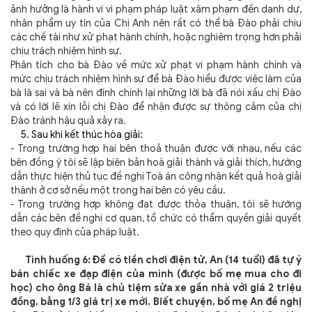
ảnh hưởng là hành vi vi phạm pháp luật xâm phạm đến danh dự,
nhân phẩm uy tín của Chị Anh nên rất có thể bà Đào phải chịu
các chế tài như xử phạt hành chính, hoặc nghiêm trọng hơn phải
chịu trách nhiệm hình sự.
Phân tích cho bà Đào về mức xử phạt vi phạm hành chính và
mức chịu trách nhiệm hình sự để bà Đào hiểu được việc làm của
bà là sai và bà nên đính chính lại những lời bà đã nói xấu chị Đào
và có lời lẽ xin lỗi chị Đào để nhận được sự thông cảm của chị
Đào tránh hậu quả xảy ra.
5. Sau khi kết thúc hòa giải:
- Trong trường hợp hai bên thoả thuận được với nhau, nếu các
bên đồng ý tôi sẽ lập biên bản hoà giải thành và giải thích, hướng
dẫn thực hiện thủ tục đề nghị Toà án công nhận kết quả hoà giải
thành ở cơ sở nếu một trong hai bên có yêu cầu.
- Trong trường hợp không đạt được thỏa thuận, tôi sẽ hướng
dẫn các bên đề nghị cơ quan, tổ chức có thẩm quyền giải quyết
theo quy định của pháp luật.
Tình huống 6: Để có tiền chơi điện tử, An (14 tuổi) đã tự ý
bán chiếc xe đạp điện của mình (được bố mẹ mua cho đi
học) cho ông Bá là chủ tiệm sửa xe gần nhà với giá 2 triệu
đồng, bằng 1/3 giá trị xe mới. Biết chuyện, bố mẹ An đề nghị