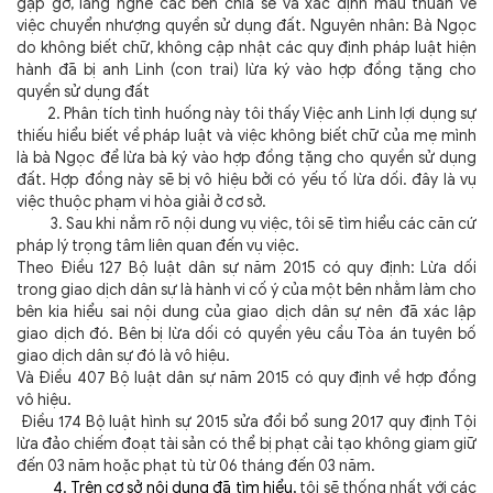
gặp gỡ, lắng nghe các bên chia sẻ và xác định mâu thuẫn
về
việc chuyển nhượng quyền sử dụng đất. Nguyên nhân: Bà Ngọc
do không biết chữ, không cập nhật các quy định pháp luật hiện
hành đã bị anh Linh (con trai) lừa ký vào hợp đồng tặng cho
quyền sử dụng đất
2. Phân tích tình huống này tôi thấy
Việc anh Linh lợi dụng sự
thiếu hiểu biết về pháp luật và việc không biết chữ của mẹ mình
là bà Ngọc để lừa bà ký vào hợp đồng tặng cho quyền sử dụng
đất. Hợp đồng này sẽ bị vô hiệu bởi có yếu tố lừa dối.
đây là vụ
việc thuộc phạm vi hòa giải ở cơ sở.
3. Sau khi nắm rõ nội dung vụ việc, tôi sẽ tìm hiểu các căn cứ
pháp lý trọng tâm liên quan đến vụ việc.
Theo Điều 127 Bộ luật dân sự năm 2015 có quy định: Lừa dối
trong giao dịch dân sự là hành vi cố ý của một bên nhằm làm cho
bên kia hiểu sai nội dung của giao dịch dân sự nên đã xác lập
giao dịch đó. Bên bị lừa dối có quyền yêu cầu Tòa án tuyên bố
giao dịch dân sự đó là vô hiệu.
Và Điều 407 Bộ luật dân sự năm 2015 có quy định về hợp đồng
vô hiệu.
Điều 174 Bộ luật hình sự 2015 sửa đổi bổ sung 2017 quy định Tội
lừa đảo chiếm đoạt tài sản có thể bị phạt cải tạo không giam giữ
đến 03 năm hoặc phạt tù từ 06 tháng đến 03 năm.
4. Trên cơ sở nội dung đã tìm hiểu,
tôi sẽ thống nhất với các