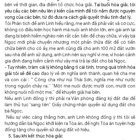
bên về thời gian, địa điểm tổ chức hòa giải.
Tại buổi hòa giải, tôi
yêu cầu các bên nêu lên ý kiến của mình để tôi nắm được nguyện
vọng của các bên, từ đó đưa ra cách giải quyết thấu tình đạt lý.
Tôi Phân tích để anh Linh hiểu rằng, mẹ anh đã phải vất vả cơ cực,
không có điều kiện học hành mà nuôi anh khôn lớn, em gái anh lại
đang bị bệnh hiểm nghèo nên rất cần tiền để chạy chữa, vì vậy bà
Ngọc mới phải chuyển nhượng một phần thửa đất để có tiền
chữa bệnh cho cô ấy, mẹ anh cũng đã cho anh 100 m2 đất vườn
sau nhà để anh sử dụng, anh Linh nên suy nghĩ vì mẹ, vì hoàn cảnh
gia đình đang hiểm cảnh như vậy mà trả lại đất cho bà Ngọc.
- Tuy nhiên, trăm cái lý không bằng tí cái tình
,
trong quá trình hòa
giải tôi sẽ đề cao
đạo lý về
ơn nghĩa sinh thành, quan hệ cha mẹ
và con cái : " Công cha như núi Thái Sơn, nghĩa mẹ như nước
trong nguồn chảy ra.” “Một mẹ nuôi được mười con, mười con
không nuôi nổi một mẹ.”
để khuyên giải hai bên.
Nếu anh Linh đồng ý thì phải ra Văn phòng đăng ký đất đai để
làm thủ tục “sang tên” Giấy chứng nhận quyền sử dụng đất cho
bà Ngọc.
Nếu sự việc căng thẳng hơn, anh Linh không đồng ý thì tôi sẽ
hướng dẫn bà Ngọc khởi kiện ra Tòa án, đề nghị Tòa án tuyên hợp
đồng tặng cho quyền sử dụng đất vô hiệu.
5. Sau khi kết thúc hòa giải: