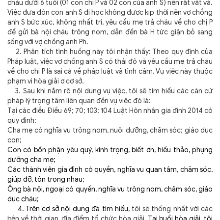
cháu dưới 6 tuổi (01 con chị P và 02 con của anh S) nên rất vất vả.
Việc đưa đón con anh S đi học không được kịp thời nên vợ chồng
anh S bức xúc, không nhất trí, yêu cầu mẹ trả cháu về cho chị P
để gửi bà nội cháu trông nom, dẫn đến bà H tức giận bỏ sang
sống với vợ chồng anh Ph.
2. Phân tích tình huống này tôi nhận thấy: Theo quy định của
Pháp luật, việc
vợ chồng anh S có thái độ và yêu cầu mẹ trả cháu
về cho chị P là sai cả về pháp luật và tình cảm. Vụ việc này thuộc
phạm vi hòa giải ơ cơ sở.
3. Sau khi nắm rõ nội dung vụ việc, tôi sẽ tìm hiểu các căn cứ
pháp lý trọng tâm liên quan đến vụ việc đó là:
Tại các điều Điều 69; 70; 103; 104 Luật Hôn nhân gia đình 2014 có
quy định:
Cha mẹ có nghĩa vụ trông nom, nuôi dưỡng, chăm sóc; giáo dục
con;
Con có bổn phận yêu quý, kính trọng, biết ơn, hiếu thảo, phụng
dưỡng cha mẹ;
Các thành viên gia đình có quyền, nghĩa vụ quan tâm, chăm sóc,
giúp đỡ, tôn trọng nhau;
Ông bà nội, ngoại có quyền, nghĩa vụ trông nom, chăm sóc, giáo
dục cháu;
4. Trên cơ sở nội dung đã tìm hiểu,
tôi sẽ thống nhất với các
bên về thời gian, địa điểm tổ chức hòa giải.
Tại buổi hòa giải, tôi