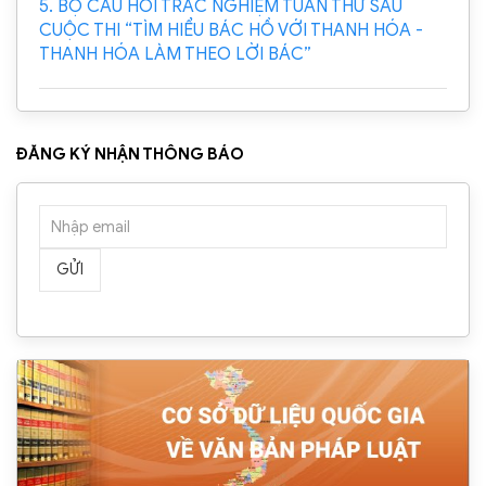
5. BỘ CÂU HỎI TRẮC NGHIỆM TUẦN THỨ SÁU
CUỘC THI “TÌM HIỂU BÁC HỒ VỚI THANH HÓA -
THANH HÓA LÀM THEO LỜI BÁC”
ĐĂNG KÝ NHẬN THÔNG BÁO
GỬI