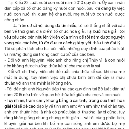
Tại Điều 22 Luật nuôi con nuôi năm 2010 quy định: Ủy ban nhân
dân cấp xã tổ chức đăng ký nuôi con nuôi, Sau khi đăng ký việc
nuôi con nuôi thì quan hệ cha nuôi, mẹ nuôi với con nuôi được
công nhận.
4. Trên cơ sở nội dung đã tìm hiểu,
tôi sẽ thống nhất với các
bên về thời gian, địa điểm tổ chức hòa giải.
Tại buổi hòa giải, tôi
yêu cầu các bên nêu lên ý kiến của mình để tôi nắm được nguyện
vọng của các bên, từ đó đưa ra cách giải quyết thấu tình đạt lý.
Tôi sẽ phân tích cho hai bên hiểu những quy định của pháp luật
và những đúng sai trong cách cư xử của các bên.
- Đối với anh Nguyên: việc anh cho rằng chị Thủy vì là con nuôi
nên không được hưởng thừa kế từ cha mẹ anh là sai
- Đối với chị Thủy: việc chị đề xuất chia thừa kế sau khi cha mẹ
mất là đúng, tuy nhiên việc chị chưa bình tĩnh để xảy ra mâu
thuẫn với anh trai mình là không nên.
- Tôi đề nghị anh Nguyên tiếp thu các quy định tại
Bộ luật dân sự
năm
2015 nêu trên về quan hệ thừa kế giữa cha mẹ và con nuôi
- Tuy nhiên, trăm cái lý không bằng tí cái tình
,
trong quá trình hòa
giải tôi sẽ đề cao
đạo lý
về tình anh em: Anh em như thể chân tay,
anh em thuận hòa là nhà có phúc, bầu ơi thương lấy bí cùng, tuy
rằng khác giống nhưng chung một giàn…. và tôi cũng phân tích,
khuyên giải hai bên khi bố mẹ còn sống anh em được bộ mẹ