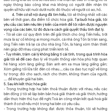
ngày thông báo công khai mà không có người đến nhận thì
quyền sở hữu vật nuôi dưới nước đó thuộc về người có ao, hồ.
4. Trên cơ sở nội dung đã tìm hiểu,
tôi sẽ thống nhất với các
bên về thời gian, địa điểm tổ chức hòa giải.
Tại buổi hòa giải, tôi
yêu cầu các bên nêu lên ý kiến của mình để tôi nắm được nguyện
vọng của các bên, từ đó đưa ra cách giải quyết thấu tình đạt lý.
-
Tôi sẽ căn cứ quy định trên để giải thích cho ông Tiền hiểu, trời
mưa là sự cố không ai mong muốn, cá nhà ông Tốn bị tràn sang,
ông Tiền nên trả lại cá cho nhà ông Tốn, là hàng xóm thân thiết
nên giúp đỡ nhau cùng phát triển kinh tế.
- Tuy nhiên, trăm cái lý không bằng tí cái tình
,
trong quá trình hòa
giải tôi sẽ đề cao
đạo lý về
truyền thống văn hóa phù hợp quan
hệ hàng xóm láng giềng: Bán anh em xa mua láng giếng gần;
Xóm giềng tối lửa tắt đèn có nhau…, câu ca dao tục ngữ về lòng
tự trọng: đói cho sạch, rách cho thơm, không tham của người,
….
để khuyên giải hai bên.
5. Sau khi kết thúc hòa giải:
- Trong trường hợp hai bên thoả thuận được với nhau, nếu các
bên đồng ý tôi sẽ lập biên bản hoà giải thành và giải thích, hướng
dẫn thực hiện thủ tục đề nghị Toà án công nhận kết quả hoà giải
thành ở cơ sở nếu một trong hai bên có yêu cầu.
- Trong trường hợp không đạt được thỏa thuận, tôi sẽ hướng