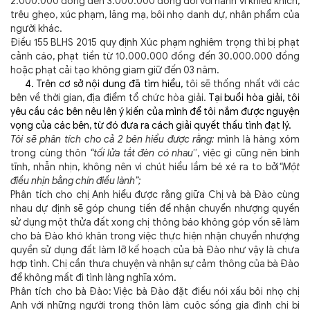
2.000.000 đồng đến 3.000.000 đồng đối với hành vi khiêu khích,
trêu ghẹo, xúc phạm, lăng mạ, bôi nhọ danh dự, nhân phẩm của
người khác.
Điều 155 BLHS 2015 quy định
Xúc phạm nghiêm trọng thì bị phạt
cảnh cáo, phạt tiền từ 10.000.000 đồng đến 30.000.000 đồng
hoặc phạt cải tạo không giam giữ đến 03 năm.
4. Trên cơ sở nội dung đã tìm hiểu,
tôi sẽ thống nhất với các
bên về thời gian, địa điểm tổ chức hòa giải.
Tại buổi hòa giải, tôi
yêu cầu các bên nêu lên ý kiến của mình để tôi nắm được nguyện
vọng của các bên, từ đó đưa ra cách giải quyết thấu tình đạt lý.
Tôi sẽ phân tích cho cả 2 bên hiểu được rằng:
mình là hàng xóm
trong cùng thôn
“tối lửa tắt đèn có nhau
”, việc gì cũng nên bình
tĩnh, nhẫn nhịn, không nên vì chút hiểu lầm bé xé ra to bởi
“Một
điều nhịn bằng chín điều lành”;
Phân tích cho chị Anh hiểu được rằng giữa
Chị và bà Đào cùng
nhau dự định sẽ góp chung tiền để nhận chuyển nhượng quyền
sử dụng một thửa đất xong chị thông báo không góp vốn sẽ làm
cho bà Đào khó khăn trong việc thực hiện nhận chuyển nhượng
quyền sử dụng đất làm lỡ kế hoạch của bà Đào như vậy là chưa
hợp tình. Chị cần thưa chuyện và nhận sự cảm thông của bà Đào
để không mất đi tình làng nghĩa xóm.
Phân tích cho bà Đào:
Việc bà Đào đặt điều nói xấu bôi nhọ chị
Anh với những người trong thôn làm cuộc sống gia đình chị bị