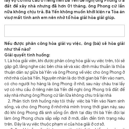
lấy vợ có nhu cầu ở riêng nên bà Yến đề nghị ông Phong trả
đất để xây nhà nhưng đã hơn 01 tháng, ông Phong cứ lần
nữa không chịu trả. Bà Yến không muốn khởi kiện ra Tòa án
vìsợ mất tình anh em nên nhờ tổ hòa giải hòa giải giúp.
Nếu được phân công hòa giải vụ việc, ông (bà) sẽ hòa giải
như thế nào?
Giải quyết tình huống:
1. Là hòa giải viên, khi được phân công hòa giải vụ việc trên, tôi sẽ
gặp gỡ, lắng nghe các bên chia sẻ và xác định mâu thuẫn
là thỏa
thuận dân sự giữa bà Yến và ông Phong về việc cho ông Phong ở
nhờ nhà của bà Yến.
Nguyên nhân là do thời gian bà Yến vào nam,
có cho người họ hàng là ông Phong ở nhờ, sau này
cháu trai lấy
vợ có nhu cầu ở riêng nên bà Yến đề nghị ông Phong trả đất để
xây nhà nhưng ông Phong cứ lần lữa không chịu trả lại nhà
2. Phân tích tình huống này tôi thấy
việc bà Yến vào Nam sinh
sống, và cho ông Phong ở nhờ nhà mình trong thời gian này, sau
đó khi ông Phong đã sinh sống ổn định tại đây thì bà Yến đòi lại
làm ông Phong chưa sắp xếp nơi ở mới, dẫn đến tình trạng nêu
trên. Đây là vụ việc thuộc phạm vi của hòa giải ở cơ sở.