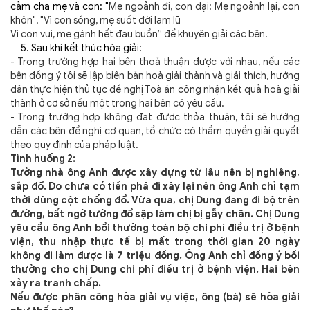
cảm cha mẹ và con: "
Mẹ ngoảnh đi, con dại; Mẹ ngoảnh lại, con
khôn", "Vì con sống, mẹ suốt đời lam lũ
Vì con vui, mẹ gánh hết đau buồn” để khuyên giải các bên.
5. Sau khi kết thúc hòa giải:
- Trong trường hợp hai bên thoả thuận được với nhau, nếu các
bên đồng ý tôi sẽ lập biên bản hoà giải thành và giải thích, hướng
dẫn thực hiện thủ tục đề nghị Toà án công nhận kết quả hoà giải
thành ở cơ sở nếu một trong hai bên có yêu cầu.
- Trong trường hợp không đạt được thỏa thuận, tôi sẽ hướng
dẫn các bên đề nghị cơ quan, tổ chức có thẩm quyền giải quyết
theo quy định của pháp luật.
Tình huống 2:
Tường nhà ông Anh được xây dựng từ lâu nên bị nghiêng,
sắp đổ. Do chưa có tiền phá đi xây lại nên ông Anh chỉ tạm
thời dùng cột chống đổ. Vừa qua, chị Dung đang đi bộ trên
đường, bất ngờ tường đổ sập làm chị bị gẫy chân. Chị Dung
yêu cầu ông Anh bồi thường toàn bộ chi phí điều trị ở bệnh
viện, thu nhập thực tế bị mất trong thời gian 20 ngày
không đi làm được là 7 triệu đồng. Ông Anh chỉ đồng ý bồi
thường cho chị Dung chi phí điều trị ở bệnh viện. Hai bên
xảy ra tranh chấp.
Nếu được phân công hòa giải vụ việc, ông (bà) sẽ hòa giải