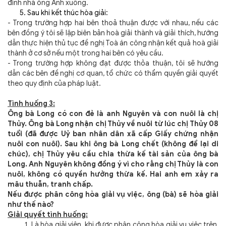
đình nhà ông Anh xuống.
5. Sau khi kết thúc hòa giải:
- Trong trường hợp hai bên thoả thuận được với nhau, nếu các
bên đồng ý tôi sẽ lập biên bản hoà giải thành và giải thích, hướng
dẫn thực hiện thủ tục đề nghị Toà án công nhận kết quả hoà giải
thành ở cơ sở nếu một trong hai bên có yêu cầu.
- Trong trường hợp không đạt được thỏa thuận, tôi sẽ hướng
dẫn các bên đề nghị cơ quan, tổ chức có thẩm quyền giải quyết
theo quy định của pháp luật.
Tình huống 3:
Ông bà Long có con đẻ là anh Nguyên và con nuôi là chị
Thủy. Ông bà Long nhận chị Thủy về nuôi từ lúc chị Thủy 08
tuổi (đã được Uỷ ban nhân dân xã cấp Giấy chứng nhận
nuôi con nuôi). Sau khi ông bà Long chết (không để lại di
chúc), chị Thủy yêu cầu chia thừa kế tài sản của ông bà
Long. Anh Nguyên không đồng ý vì cho rằng chị Thủy là con
nuôi, không có quyền hưởng thừa kế. Hai anh em xảy ra
mâu thuẫn, tranh chấp.
Nếu được phân công hòa giải vụ việc, ông (bà) sẽ hòa giải
như thế nào?
Giải quyết tình huống:
1. Là hòa giải viên, khi được phân công hòa giải vụ việc trên,