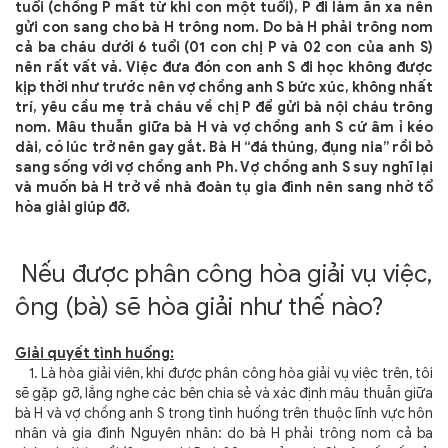
tuổi (chồng P mất từ khi con một tuổi), P đi làm ăn xa nên
gửi con sang cho bà H trông nom. Do bà H phải trông nom
cả ba cháu dưới 6 tuổi (01 con chị P và 02 con của anh S)
nên rất vất vả. Việc đưa đón con anh S đi học không được
kịp thời như trước nên vợ chồng anh S bức xúc, không nhất
trí, yêu cầu mẹ trả cháu về chị P để gửi bà nội cháu trông
nom. Mâu thuẫn giữa bà H và vợ chồng anh S cứ âm ỉ kéo
dài, có lúc trở nên gay gắt. Bà H “đá thúng, đụng nia” rồi bỏ
sang sống với vợ chồng anh Ph. Vợ chồng anh S suy nghĩ lại
và muốn bà H trở về nhà đoàn tụ gia đình nên sang nhờ tổ
hòa giải giúp đỡ.
Nếu được phân công hòa giải vụ việc,
ông (bà) sẽ hòa giải như thế nào?
Giải quyết tình huống:
1. Là hòa giải viên, khi được phân công hòa giải vụ việc trên, tôi
sẽ gặp gỡ, lắng nghe các bên chia sẻ và xác định mâu thuẫn
giữa
bà H và vợ chồng anh S trong tình huống trên thuộc lĩnh vực hôn
nhân và gia đình
Nguyên nhân: do
bà H phải trông nom cả ba