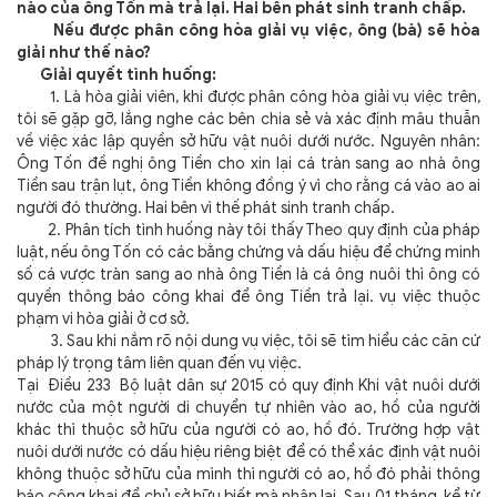
nào của ông Tốn mà trả lại. Hai bên phát sinh tranh chấp.
Nếu được phân công hòa giải vụ việc, ông (bà) sẽ hòa
giải như thế nào?
Giải quyết tình huống:
1. Là hòa giải viên, khi được phân công hòa giải vụ việc trên,
tôi sẽ gặp gỡ, lắng nghe các bên chia sẻ và xác định mâu thuẫn
về việc xác lập quyền sở hữu vật nuôi dưới nước. Nguyên nhân:
Ông Tốn đề nghị ông Tiền cho xin lại cá tràn sang ao nhà ông
Tiền sau trận lụt, ông Tiền không đồng ý vì cho rằng cá vào ao ai
người đó thường. Hai bên vì thế phát sinh tranh chấp.
2. Phân tích tình huống này tôi thấy
Theo quy định của pháp
luật, nếu ông Tốn có các bằng chứng và dấu hiệu để chứng minh
số cá vược tràn sang ao nhà ông Tiền là cá ông nuôi thì ông có
quyền thông báo công khai để ông Tiền trả lại.
vụ việc thuộc
phạm vi hòa giải ở cơ sở.
3. Sau khi nắm rõ nội dung vụ việc, tôi sẽ tìm hiểu các căn cứ
pháp lý trọng tâm liên quan đến vụ việc.
Tại Điều 233 Bộ luật dân sự 2015 có quy định Khi vật nuôi dưới
nước của một người di chuyển tự nhiên vào ao, hồ của người
khác thì thuộc sở hữu của người có ao, hồ đó. Trường hợp vật
nuôi dưới nước có dấu hiệu riêng biệt để có thể xác định vật nuôi
không thuộc sở hữu của mình thì người có ao, hồ đó phải thông
báo công khai để chủ sở hữu biết mà nhận lại. Sau 01 tháng, kể từ