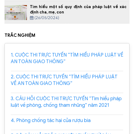
Tìm hiểu một số quy định của pháp luật về xác
định cha, mẹ, con
(26/05/2024)
TRẮC NGHIỆM
1. CUỘC THI TRỰC TUYẾN “TÌM HIỂU PHÁP LUẬT VỀ
AN TOÀN GIAO THÔNG”
2. CUỘC THI TRỰC TUYẾN “TÌM HIỂU PHÁP LUẬT
VỀ AN TOÀN GIAO THÔNG”
3. CÂU HỎI CUỘC THI TRỰC TUYẾN “Tìm hiểu pháp
luật về phòng, chống tham nhũng” năm 2021
4. Phòng chống tác hại của rượu bia