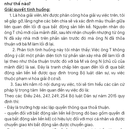
như thế nào?
Giải quyết tình huống:
1. Là hòa giải viên, khi được phân công hòa giải vụ việc trên, tôi
sẽ gặp gỡ, lắng nghe các bên chia sẻ và xác định mâu thuẫn giữa
liên quan đến lối đi qua bất động sản liền kề. Nguyên nhân do
ông T chủ mới của mảnh đất, sau khi nhận chuyển nhượng từ ông
N đã xây nhà mới trên phần sân trước đó mà ông N đã thỏa
thuận với bà M làm lối đi lại.
2. Phân tích tình huống này tôi nhận thấy: Việc ông T không
đồng ý cắt một phần diện tích từ phần sân xây nhà để làm lối đi
lại theo như thỏa thuận trước đó với bà M và ông N (chủ cũ của
mảnh đất) là sai. Đây là tranh chấp liên quan đến lối đi qua bất
động sản liền kề được quy định trong Bộ luật dân sự, vụ việc
thuộc phạm vi hòa giải ở cơ sở.
3. Sau khi nắm rõ nội dung vụ việc, tôi sẽ tìm hiểu các căn cứ
pháp lý trọng tâm liên quan đến vụ việc đó là:
Theo các
Điều 246, 247, 249, 254 Bộ luật Dân sự năm 2015 quy
định thì:
- Đây là trường hợp xác lập quyền thông qua thoả thuận.
- quyền đối với bất động sản liền kề (trong đó bao gồm quyền đi
qua bất động sản liền kề) có hiệu lực đối với mọi cá nhân và được
chuyển giao khi bất động sản được chuyển giao.