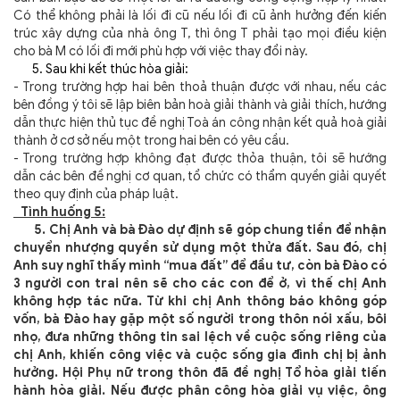
Có thể không phải là lối đi cũ nếu lối đi cũ ảnh hưởng đến kiến
trúc xây dựng của nhà ông T, thì ông T phải tạo mọi điều kiện
cho bà M có lối đi mới phù hợp với việc thay đổi này.
5. Sau khi kết thúc hòa giải:
- Trong trường hợp hai bên thoả thuận được với nhau, nếu các
bên đồng ý tôi sẽ lập biên bản hoà giải thành và giải thích, hướng
dẫn thực hiện thủ tục đề nghị Toà án công nhận kết quả hoà giải
thành ở cơ sở nếu một trong hai bên có yêu cầu.
- Trong trường hợp không đạt được thỏa thuận, tôi sẽ hướng
dẫn các bên đề nghị cơ quan, tổ chức có thẩm quyền giải quyết
theo quy định của pháp luật.
Tình huống 5:
5. Chị Anh và bà Đào dự định sẽ góp chung tiền để nhận
chuyển nhượng quyền sử dụng một thửa đất. Sau đó, chị
Anh suy nghĩ thấy mình “mua đất” để đầu tư, còn bà Đào có
3 người con trai nên sẽ cho các con để ở, vì thế chị Anh
không hợp tác nữa. Từ khi chị Anh thông báo không góp
vốn, bà Đào hay gặp một số người trong thôn nói xấu, bôi
nhọ, đưa những thông tin sai lệch về cuộc sống riêng của
chị Anh, khiến công việc và cuộc sống gia đình chị bị ảnh
hưởng. Hội Phụ nữ trong thôn đã đề nghị Tổ hòa giải tiến
hành hòa giải. Nếu được phân công hòa giải vụ việc, ông