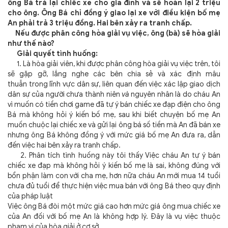
ông Bá trả lại chiếc xe cho gia đình và sẽ hoàn lại 2 triệu
cho ông. Ông Bá chỉ đồng ý giao lại xe với điều kiện bố mẹ
An phải trả 3 triệu đồng. Hai bên xảy ra tranh chấp.
Nếu được phân công hòa giải vụ việc, ông (bà) sẽ hòa giải
như thế nào?
Giải quyết tình huống:
1. Là hòa giải viên, khi được phân công hòa giải vụ việc trên, tôi
sẽ gặp gỡ, lắng nghe các bên chia sẻ và xác định mâu
thuẫn
trong lĩnh vực dân sự, liên quan đến việc xác lập giao dịch
dân sự của người chưa thành niên
và
nguyên nhân là do cháu An
vì muốn có tiền chơi game đã tự ý bán chiếc xe đạp điện cho ông
Bá mà không hỏi ý kiến bố mẹ, sau khi biết chuyện bố mẹ An
muốn chuộc lại chiếc xe và gửi lại ông bá số tiền mà An đã bán xe
nhưng ông Bá không đồng ý với mức giá bố mẹ An đưa ra, dẫn
đến việc hai bên xảy ra tranh chấp.
2. Phân tích tình huống này tôi thấy
Việc cháu An tự ý bán
chiếc xe đạp mà không hỏi ý kiến bố mẹ là sai, không đúng với
bổn phận làm con với cha mẹ, hơn nữa cháu An mới mua 14 tuổi
chưa đủ tuổi để thực hiện việc mua bán với ông Bá theo quy định
của pháp luật
Việc ông Bá đòi một mức giá cao hơn mức giá ông mua chiếc xe
của An đối với bố mẹ An là không hợp lý. Đây là vụ việc thuộc
phạm vi của hòa giải ở cơ sở.