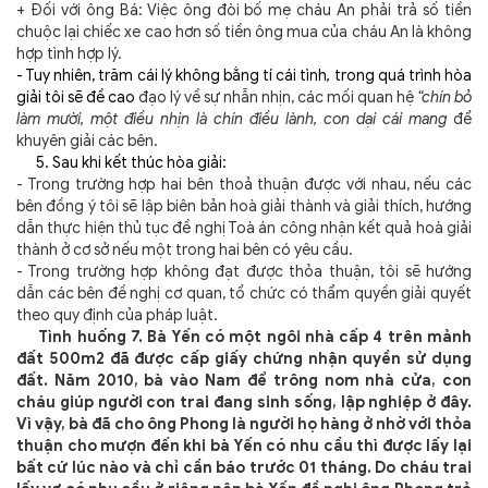
+ Đối với ông Bá: Việc ông đòi bố mẹ cháu An phải trả số tiền
chuộc lại chiếc xe cao hơn số tiền ông mua của cháu An là không
hợp tình hợp lý.
- Tuy nhiên, trăm cái lý không bằng tí cái tình
,
trong quá trình hòa
giải tôi sẽ đề cao
đạo lý về sự nhẫn nhịn, các mối quan hệ
“chín bỏ
làm mười, một điều nhịn là chín điều lành, con dại cái mang
để
khuyên giải các bên.
5. Sau khi kết thúc hòa giải:
- Trong trường hợp hai bên thoả thuận được với nhau, nếu các
bên đồng ý tôi sẽ lập biên bản hoà giải thành và giải thích, hướng
dẫn thực hiện thủ tục đề nghị Toà án công nhận kết quả hoà giải
thành ở cơ sở nếu một trong hai bên có yêu cầu.
- Trong trường hợp không đạt được thỏa thuận, tôi sẽ hướng
dẫn các bên đề nghị cơ quan, tổ chức có thẩm quyền giải quyết
theo quy định của pháp luật.
Tình huống 7. Bà Yến có một ngôi nhà cấp 4 trên mảnh
đất 500m2 đã được cấp giấy chứng nhận quyền sử dụng
đất. Năm 2010, bà vào Nam để trông nom nhà cửa, con
cháu giúp người con trai đang sinh sống, lập nghiệp ở đây.
Vì vậy, bà đã cho ông Phong là người họ hàng ở nhờ với thỏa
thuận cho mượn đến khi bà Yến có nhu cầu thì được lấy lại
bất cứ lúc nào và chỉ cần báo trước 01 tháng. Do cháu trai