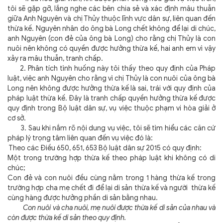
tôi sẽ gặp gỡ, lắng nghe các bên chia sẻ và xác định mâu thuẫn
giữa Anh Nguyên và chị Thủy thuộc lĩnh vực dân sự, liên quan đến
thừa kế. Nguyên nhân do ông bà Long chết không để lại di chúc,
anh Nguyên (con đẻ của ông bà Long) cho rằng chị Thủy là con
nuôi nên không có quyền được hưởng thừa kế, hai anh em vì vậy
xảy ra mâu thuẫn, tranh chấp.
2. Phân tích tình huống này tôi thấy t
heo quy định của Pháp
luật, việc anh Nguyên cho rằng vì chị Thủy là con nuôi của ông bà
Long nên không được hưởng thừa kế là sai, trái với quy định của
pháp luật thừa kế. Đây là tranh chấp quyền hưởng thừa kế được
quy định trong Bộ luật dân sự, vụ việc thuộc phạm vi hòa giải ở
cơ sở.
3. Sau khi nắm rõ nội dung vụ việc, tôi sẽ tìm hiểu các căn cứ
pháp lý trọng tâm liên quan đến vụ việc đó là:
Theo các Điều 650, 651, 653 Bộ luật dân sự 2015 có quy định:
Một trong trường hợp thừa kế theo pháp luật khi không có di
chúc;
Con đẻ và con nuôi đều cùng nằm trong 1 hàng thừa kế trong
trường hợp cha mẹ chết đi để lại di sản thừa kế và người thừa kế
cùng hàng được hưởng phần di sản bằng nhau.
Con nuôi và cha nuôi, mẹ nuôi được thừa kế di sản của nhau và
còn được thừa kế di sản theo quy định.