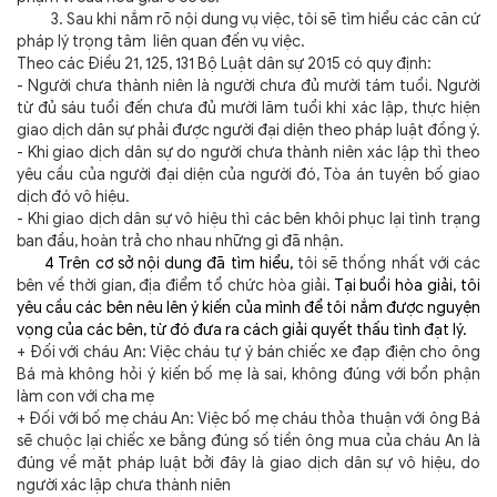
3. Sau khi nắm rõ nội dung vụ việc, tôi sẽ tìm hiểu các căn cứ
pháp lý trọng tâm liên quan đến vụ việc.
Theo các Điều
21, 125, 131 Bộ Luật dân sự 2015 có quy định:
- Người chưa thành niên là người chưa đủ mười tám tuổi.
Người
từ đủ sáu tuổi đến chưa đủ mười lăm tuổi khi xác lập, thực hiện
giao dịch dân sự phải được người đại diện theo pháp luật đồng ý.
- Khi giao dịch dân sự do người chưa thành niên xác lập thì theo
yêu cầu của người đại diện của người đó, Tòa án tuyên bố giao
dịch đó vô hiệu.
- Khi giao dịch dân sự vô hiệu thì các bên khôi phục lại tình trạng
ban đầu, hoàn trả cho nhau những gì đã nhận.
4 Trên cơ sở nội dung đã tìm hiểu,
tôi sẽ thống nhất với các
bên về thời gian, địa điểm tổ chức hòa giải.
Tại buổi hòa giải, tôi
yêu cầu các bên nêu lên ý kiến của mình để tôi nắm được nguyện
vọng của các bên, từ đó đưa ra cách giải quyết thấu tình đạt lý.
+ Đối với cháu An: Việc cháu tự ý bán chiếc xe đạp điện cho ông
Bá mà không hỏi ý kiến bố mẹ là sai, không đúng với bổn phận
làm con với cha mẹ
+ Đối với bố mẹ cháu An: Việc bố mẹ cháu thỏa thuận với ông Bá
sẽ chuộc lại chiếc xe bằng đúng số tiền ông mua của cháu An là
đúng về mặt pháp luật bởi đây là giao dịch dân sự vô hiệu, do
người xác lập chưa thành niên