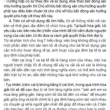
-
Trường hợp có sự thay đổi về sử dụng, khai thác bất động sản
chịu hưởng quyền thì Chủ sở hữu bất động sản chịu hưởng quyền
phải tạo điều kiện thuận lợi cho chủ sở hữu bất động sản hưởng
quyền phù hợp với thay đổi này.
4. Trên cơ sở nội dung đã tìm hiểu,
tôi sẽ thống nhất với các
bên về thời gian, địa điểm tổ chức hòa giải.
Tại buổi hòa giải, tôi
yêu cầu các bên nêu lên ý kiến của mình để tôi nắm được nguyện
vọng của các bên, từ đó đưa ra cách giải quyết thấu tình đạt lý.
Tôi sẽ phân tích cho ông T hiểu rằng:
việc ông không đồng ý cắt
một phần diện tích sân làm lối đi chung cho bà M sử dụng, gây
cản trở cho hoạt động đi lại, sinh hoạt của gia đình bà M là sai
quy định của pháp luật.
Hiện tại ông T và bà M đã là hàng xóm của nhau, việc hai
người tranh chấp lối đi chung để xảy ra cãi vã xô xát là không
nên, dễ dẫn đến rạn nứt tình làng nghĩa xóm, có thể ảnh hưởng
đến trật tự trị an, dẫn đến những hậu quả khó lường cho cả hai
bên.
- Tuy nhiên, trăm cái lý không bằng tí cái tình
,
trong quá trình hòa
giải tôi sẽ đề cao
đạo lý về tình làng nghĩa xóm
“ bán anh em xa
mua láng giềng gần, hàng xóm tối lửa tắt đèn có nhau” để khuyên
giải,
giữa ông và bà M chính là 2 gia đình hàng xóm sát vách nhau
có chuyện gì sẽ là người gần nhất để giúp đỡ nhau nên cả 2 bên
cần bàn bạc để có một lối đi ra đường công cộng hợp lý nhất.