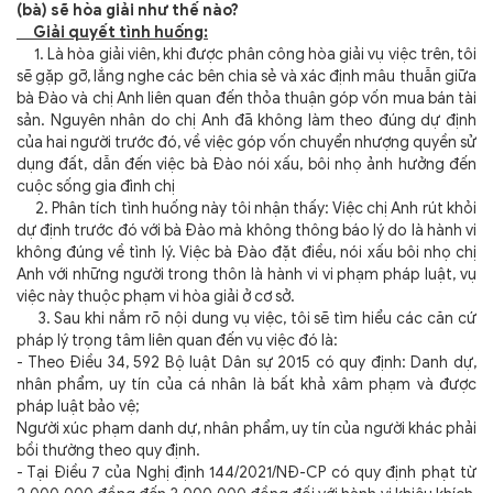
(bà) sẽ hòa giải như thế nào?
Giải quyết tình huống:
1. Là hòa giải viên, khi được phân công hòa giải vụ việc trên, tôi
sẽ gặp gỡ, lắng nghe các bên chia sẻ và xác định mâu thuẫn giữa
bà Đào và chị Anh
liên quan đến thỏa thuận góp vốn mua bán tài
sản.
Nguyên nhân do chị Anh đã không làm theo đúng dự định
của hai người trước đó, về việc góp vốn chuyển nhượng quyền sử
dụng đất, dẫn đến việc bà Đào nói xấu, bôi nhọ ảnh hưởng đến
cuộc sống gia đình chị
2. Phân tích tình huống này tôi nhận thấy:
Việc chị Anh rút khỏi
dự định trước đó với bà Đào mà không thông báo lý do là hành vi
không đúng về tình lý. Việc bà Đào đặt điều, nói xấu bôi nhọ chị
Anh với những người trong thôn là hành vi vi phạm pháp luật, vụ
việc này thuộc phạm vi hòa giải ở cơ sở.
3. Sau khi nắm rõ nội dung vụ việc, tôi sẽ tìm hiểu các căn cứ
pháp lý trọng tâm liên quan đến vụ việc đó là:
- Theo Điều 34, 592 Bộ luật Dân sự 2015 có quy định: Danh dự,
nhân phẩm, uy tín của cá nhân là bất khả xâm phạm và được
pháp luật bảo vệ;
Người xúc phạm danh dự, nhân phẩm, uy tín của người khác phải
bồi thường theo quy định.
- Tại Điều 7 của Nghị định 144/2021/NĐ-CP có quy định phạt
từ