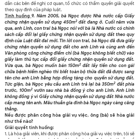
dẫn các bên đề nghị cơ quan, tổ chức có thẩm quyền giải quyết
theo quy định của pháp luật.
Tình huống
9. Năm 2005, bà Ngọc được Nhà nước cấp Giấy
2
chứng nhận quyền sử dụng 450m
đất đang ở. Cuối năm vừa
qua, anh Linh, con trai bà Ngọc nói với bà là Nhà nước có chính
sách cấp đổi lại giấy chứng nhận quyền sử dụng đất theo quy
định của Luật đất đai mới. Tin lời con trai, bà Ngọc đã đưa giấy
chứng nhận quyền sử dụng đất cho anh Linh và cùng anh đến
Văn phòng công chứng điểm chỉ (bà Ngọc không biết chữ) vào
giấy làm thủ tục cấp đổi giấy chứng nhận quyền sử dụng đất.
2
Vừa qua, bà Ngọc muốn bán 150m
đất lấy tiền cho con gái
chữa bệnh hiểm nghèo thì biết toàn bộ thửa đất đã được sang
tên cho anh Linh bằng hợp đồng tặng cho quyền sử dụng đất.
2
Tức giận, bà Ngọc yêu cầu anh Linh trả lại bà 350m
đất phía
2
trước, 100m
vườn sau nhà bà đồng ý cho anh Linh. Anh Linh
không đồng ý vì Giấy chứng nhận quyền sử dụng đất Nhà nước
cấp mang tên anh. Mâu thuẫn gia đình bà Ngọc ngày càng căng
thẳng.
Nếu được phân công hòa giải vụ việc, ông (bà) sẽ hòa giải
như thế nào?
Giải quyết tình huống:
1. Là hòa giải viên, khi được phân công hòa giải vụ việc trên, tôi sẽ