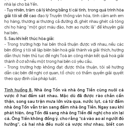
nhà lại cho bà Yến.
-
Tuy nhiên, trăm cái lý không bằng tí cái tình
,
trong quá trình hòa
giải tôi sẽ đề cao
đạo lý
Truyền thống văn hóa, tình cảm anh em
họ hàng, thương ai thương cả đường đi, ghét nhau ghét cả tông
chi họ hàng
“một giọt máu đào, hơn ao nước lã”
để khuyên giải
hai bên.
5. Sau khi kết thúc hòa giải:
- Trong trường hợp hai bên thoả thuận được với nhau, nếu các
bên đồng ý tôi sẽ lập biên bản hoà giải thành và giải thích, hướng
dẫn thực hiện thủ tục đề nghị Toà án công nhận kết quả hoà giải
thành ở cơ sở nếu một trong hai bên có yêu cầu.
- Trong trường hợp không đạt được thỏa thuận, tôi sẽ hướng
dẫn các bên đề nghị cơ quan, tổ chức có thẩm quyền giải quyết
theo quy định của pháp luật.
Tình huống 8.
Nhà ông Tốn và nhà ông Tiền cùng nuôi cá
vược ở hai đầm sát nhau. Mặc dù đã được rào chắn cẩn
thận, song sau trận mưa lớn vừa qua, nước lụt, cá từ đầm
nhà ông Tốn vẫn tràn sang đầm nhà ông Tiền. Ngay sau khi
phát hiện, ông Tốn đã sang nhà ông Tiền đề nghị cho xin lại
cá. Ông Tiền không đồng ý, cho rằng “cá vào ao ai người đó
hưởng”, cả hai nhà đều nuôi cá vược như nhau, biết con