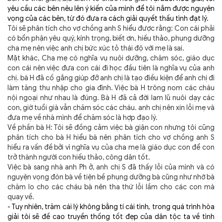
yêu cầu các bên nêu lên ý kiến của mình để tôi nắm được nguyện
vọng của các bên, từ đó đưa ra cách giải quyết thấu tình đạt lý.
Tôi sẽ phân tích cho vợ chồng anh S hiểu được rằng:
Con cái phải
có bổn phận yêu quý, kính trọng, biết ơn, hiếu thảo, phụng dưỡng
cha mẹ nên việc anh chị bức xúc tỏ thái độ với mẹ là sai.
Mặt khác, Cha mẹ có nghĩa vụ nuôi dưỡng, chăm sóc, giáo dục
con cái nên việc đưa con cái đi học đầu tiên là nghĩa vụ của anh
chị. bà H đã cố gắng giúp đỡ anh chị là tạo điều kiện để anh chị đi
làm tăng thu nhập cho gia đình. Việc bà H trông nom các cháu
nội ngoại như nhau là đúng. Bà H đã cả đời lam lũ nuôi dạy các
con, giờ tuổi già vẫn chăm sóc các cháu. anh chị nên xin lỗi mẹ và
đưa mẹ về nhà mình để chăm sóc là hợp đạo lý.
Về phần bà H: Tôi sẽ đồng cảm việc bà giận con nhưng tôi cũng
phân tích cho bà H hiểu bà nên phân tích cho vợ chồng anh S
hiểu ra vấn đề bởi vì nghĩa vụ của cha mẹ là giáo dục con để con
trở thành người con hiếu thảo, công dân tốt.
Việc bà sang nhà anh Ph ở, anh chị S đã thấy lỗi của mình và có
nguyện vọng đón bà về tiện bề phụng dưỡng bà cũng như nhờ bà
chăm lo cho các cháu bà nên tha thứ lỗi lầm cho các con mà
quay về.
- Tuy nhiên, trăm cái lý không bằng tí cái tình
,
trong quá trình hòa
giải tôi sẽ đề cao truyền thống tốt đẹp của dân tộc ta về tình