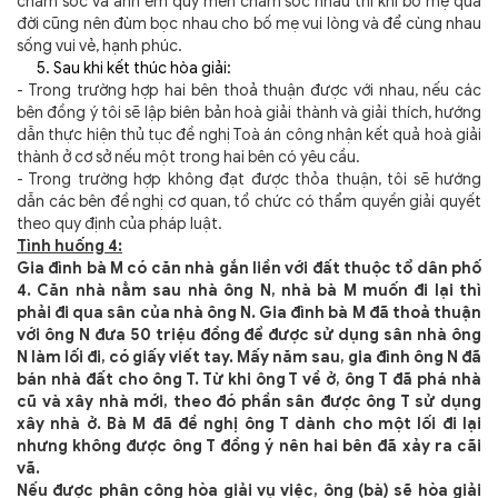
chăm sóc và anh em quý mến chăm sóc nhau thì khi bố mẹ qua
đời cũng nên đùm bọc nhau cho bố mẹ vui lòng và để cùng nhau
sống vui vẻ, hạnh phúc.
5. Sau khi kết thúc hòa giải:
- Trong trường hợp hai bên thoả thuận được với nhau, nếu các
bên đồng ý tôi sẽ lập biên bản hoà giải thành và giải thích, hướng
dẫn thực hiện thủ tục đề nghị Toà án công nhận kết quả hoà giải
thành ở cơ sở nếu một trong hai bên có yêu cầu.
- Trong trường hợp không đạt được thỏa thuận, tôi sẽ hướng
dẫn các bên đề nghị cơ quan, tổ chức có thẩm quyền giải quyết
theo quy định của pháp luật.
Tình huống 4:
Gia đình bà M có căn nhà gắn liền với đất thuộc tổ dân phố
4. Căn nhà nằm sau nhà ông N, nhà bà M muốn đi lại thì
phải đi qua sân của nhà ông N. Gia đình bà M đã thoả thuận
với ông N đưa 50 triệu đồng để được sử dụng sân nhà ông
N làm lối đi, có giấy viết tay. Mấy năm sau, gia đình ông N đã
bán nhà đất cho ông T. Từ khi ông T về ở, ông T đã phá nhà
cũ và xây nhà mới, theo đó phần sân được ông T sử dụng
xây nhà ở. Bà M đã đề nghị ông T dành cho một lối đi lại
nhưng không được ông T đồng ý nên hai bên đã xảy ra cãi
vã.
Nếu được phân công hòa giải vụ việc, ông (bà) sẽ hòa giải