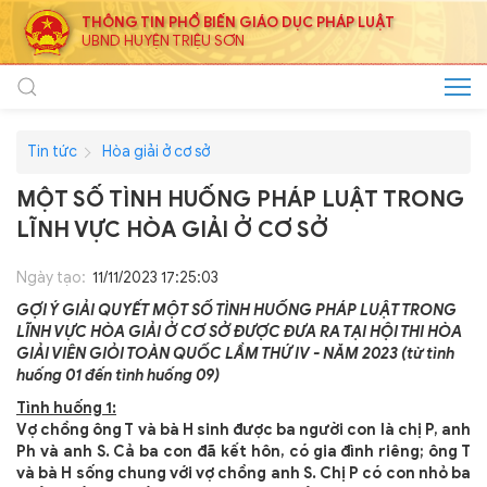
THÔNG TIN PHỔ BIẾN GIÁO DỤC PHÁP LUẬT
UBND HUYỆN TRIỆU SƠN
Tin tức
Hòa giải ở cơ sở
MỘT SỐ TÌNH HUỐNG PHÁP LUẬT TRONG
LĨNH VỰC HÒA GIẢI Ở CƠ SỞ
Ngày tạo:
11/11/2023 17:25:03
GỢI Ý GIẢI QUYẾT MỘT SỐ TÌNH HUỐNG PHÁP LUẬT TRONG
LĨNH VỰC HÒA GIẢI Ở CƠ SỞ ĐƯỢC ĐƯA RA TẠI HỘI THI HÒA
GIẢI VIÊN GIỎI TOÀN QUỐC LẦM THỨ IV - NĂM 2023 (từ tình
huống 01 đến tình huống 09)
Tình huống 1:
Vợ chồng ông T và bà H sinh được ba người con là chị P, anh
Ph và anh S. Cả ba con đã kết hôn, có gia đình riêng; ông T
và bà H sống chung với vợ chồng anh S. Chị P có con nhỏ ba