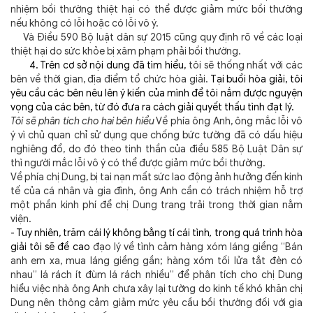
nhiệm bồi thường thiệt hại có thể được giảm mức bồi thường
nếu không có lỗi hoặc có lỗi vô ý.
Và Điều 590 Bộ luật dân sự 2015 cũng quy định rõ về các loại
thiệt hại do sức khỏe bị xâm phạm phải bồi thường.
4. Trên cơ sở nội dung đã tìm hiểu,
tôi sẽ thống nhất với các
bên về thời gian, địa điểm tổ chức hòa giải.
Tại buổi hòa giải, tôi
yêu cầu các bên nêu lên ý kiến của mình để tôi nắm được nguyện
vọng của các bên, từ đó đưa ra cách giải quyết thấu tình đạt lý.
Tôi sẽ phân tích cho hai bên hiểu
Về phía ông Anh, ông mắc lỗi vô
ý vì chủ quan chỉ sử dụng que chống bức tường đã có dấu hiệu
nghiêng đổ, do đó theo tinh thần của điều 585 Bộ Luật Dân sự
thì người mắc lỗi vô ý có thể được giảm mức bồi thường.
Về phía chị Dung, bị tai nạn mất sức lao động ảnh hưởng đến kinh
tế của cá nhân và gia đình, ông Anh cần có trách nhiệm hỗ trợ
một phần kinh phí để chị Dung trang trải trong thời gian nằm
viện.
- Tuy nhiên, trăm cái lý không bằng tí cái tình
,
trong quá trình hòa
giải tôi sẽ đề cao
đạo lý
về tình cảm hàng xóm láng giềng “Bán
anh em xa, mua láng giềng gần; hàng xóm tối lửa tắt đèn có
nhau” lá rách ít đùm lá rách nhiều” để phân tích cho chị Dung
hiểu việc nhà ông Anh chưa xây lại tường do kinh tế khó khăn chị
Dung nên thông cảm giảm mức yêu cầu bồi thường đối với gia