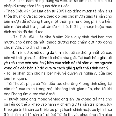
3. Sau khi nắm rõ nội dung vụ việc, tôi sẽ tìm hiểu các căn cứ
pháp lý trọng tâm liên quan đến vụ việc.
- Theo Điều 494 Bộ luật dân sự 2015 Hợp đồng mượn tài sản là sự
thỏa thuận giữa các bên, theo đó bên cho mượn giao tài sản cho
bên mượn để sử dụng trong một thời hạn mà không phải trả tiền,
bên mượn phải trả lại tài sản đó khi hết thời hạn mượn hoặc mục
đích mượn đã đạt được.
- Tại Điều 154 Luật Nhà ở năm 2014 quy định thời hạn cho
mượn, cho ở nhờ đã hết thuộc trường hợp chấm dứt hợp đồng
cho mượn, cho ở nhờ nhà ở.
4. Trên cơ sở nội dung đã tìm hiểu,
tôi sẽ thống nhất với các
bên về thời gian, địa điểm tổ chức hòa giải.
Tại buổi hòa giải, tôi
yêu cầu các bên nêu lên ý kiến của mình để tôi nắm được nguyện
vọng của các bên, từ đó đưa ra cách giải quyết thấu tình đạt lý.
-
Tôi sẽ phân tích cho hai bên hiểu về quyền và nghĩa vụ của các
bên liên quan,
+ Tôi Thuyết phục bà Yến tiếp tục cho ông Phong sinh sống tại
căn nhà của mình trong một khoảng thời gian nữa, cho tới khi
ông Phong tìm được chỗ ở mới
+ Thuyết phục ông Phong về việc ông lần lữa không trả nhà cho
bà Yến có thể bị khép vào hành vi chiếm giữ tài sản trái phép, tùy
theo giá trị tài sản có thể bị xử phạt hành chính hoặc xử lý hình sự
(tội chiếm giữ tài sản trái phép) Từ đó thuyết phục ông sớm giao