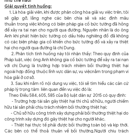
như thế nào?
Giải quyết tình huống:
1. Là hòa giải viên, khi được phân công hòa giải vụ việc trên, tôi
sẽ gặp gỡ, lắng nghe các bên chia sẻ và xác định mâu
thuẫn
trong việc không có biện pháp gia cố bức tường đã hỏng
để xảy ra tai nạn cho người qua đường.
Nguyên nhân là do ông
Anh khi phát hiện bức tường có dấu hiệu nghiêng đổ đã không
có các biện pháp gia cố khiến cho bức tường đổ và xảy ra thiệt
hại cho người qua đường là chị Dung.
2. Phân tích tình huống này tôi nhận thấy: Theo quy định của
Pháp luật, việc ông Anh không gia cố bức tường để xảy ra tai nạn
với chị Dung là trường hợp trách nhiệm bồi thường thiệt hại
ngoài hợp đồng
thuộc lĩnh vực dân sự, vụ việc
nằm trong phạm vi
hòa giải ở cơ sở.
3. Sau khi nắm rõ nội dung vụ việc, tôi sẽ tìm hiểu các căn cứ
pháp lý trọng tâm liên quan đến vụ việc đó là:
Theo Điều 584, 605, 585 của Bộ luật dân sự 2015 có quy định:
- Trường hợp tài sản gây thiệt hại thì chủ sở hữu, người chiếm
hữu tài sản phải chịu trách nhiệm bồi thường thiệt hại;
-
Chủ sở hữu công trình xây dựng phải bồi thường thiệt hại do
công trình xây dựng đó gây thiệt hại cho người khác.
- Thiệt hại thực tế phải được bồi thường toàn bộ và kịp thời.
Các bên có thể thoả thuận về bồi thường.Người chịu trách