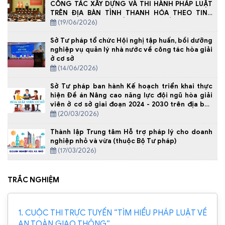
CÔNG TÁC XÂY DỰNG VÀ THI HÀNH PHÁP LUẬT
TRÊN ĐỊA BÀN TỈNH THANH HÓA THEO TINH
THẦN NGHỊ QUYẾT SỐ 66-NQ/TW CỦA BỘ CHÍNH
(19/06/2026)
TRỊ
Sở Tư pháp tổ chức Hội nghị tập huấn, bồi dưỡng
nghiệp vụ quản lý nhà nước về công tác hòa giải
ở cơ sở
(14/06/2026)
Sở Tư pháp ban hành Kế hoạch triển khai thực
hiện Đề án Nâng cao năng lực đội ngũ hòa giải
viên ở cơ sở giai đoạn 2024 - 2030 trên địa bàn
tỉnh Thanh Hóa năm 2026
(20/03/2026)
Thành lập Trung tâm Hỗ trợ pháp lý cho doanh
nghiệp nhỏ và vừa (thuộc Bộ Tư pháp)
(17/03/2026)
TRẮC NGHIỆM
1. CUỘC THI TRỰC TUYẾN “TÌM HIỂU PHÁP LUẬT VỀ
AN TOÀN GIAO THÔNG”