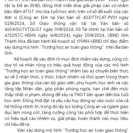
tắt là Đề án 3518), đồng thời triển khai giải pháp căn cơ nhằm
bảo đảm ATGT cho lứa tuổi học sinh; trên cơ sở đề xuất của các
đơn vị (Công an tỉnh tại Văn bản số 402/TTrCAT-PV01 ngày
02/8/2024, Sở Giao thông vận tải tại Văn bản số
4604/SGTVTQLGT ngày 01/8/2024, Sở Tài chính tại Văn bản số
4732/STC-NSHX ngày 16/8/2024), ngày 20/8/2024, UBND tỉnh
Thanh Hóa đã ban hành Kế hoạch số 179/KH-UBND chỉ đạo điểm
xây dựng mô hình “Trường học an toàn giao thông” trên địa bàn
tỉnh.
Kế hoạch đã xác định rõ mục đích nhằm xây dựng, củng cố,
duy trì và nhân rộng có hiệu quả hoạt động của các mô hình
"Trường học an toàn giao thông" nhằm tạo sự chuyển biến thực
sự về 2 nhận thức, ý thức, trách nhiệm và thói quen trong tham
gia giao thông của cán bộ giáo viên, phụ huynh, học sinh và các
tầng lớp Nhân dân, góp phần phòng ngừa, hạn chế đến mức
thấp nhất vi phạm, không để xảy ra TNGT liên quan đến lứa tuổi
học sinh. Đồng thời đặt ra yêu cầu huy động sự vào cuộc của cả
hệ thống chính trị, trong đó lấy lực lượng Công an và ngành giáo
dục làm nòng cốt, tăng cường công tác phối hợp để thực hiện
có hiệu quả các nhiệm vụ, giải pháp, hoàn thành các mục tiêu,
chỉ tiêu đề ra.
Việc xây dựng mô hình “Trường học an toàn giao thông”