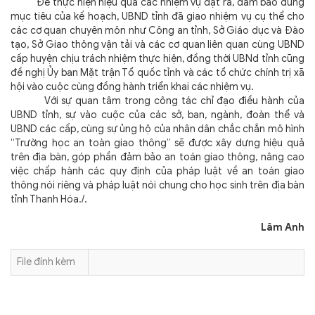
Để thực hiện hiệu quả các nhiệm vụ đặt ra, đảm bảo đúng
mục tiêu của kế hoạch, UBND tỉnh đã giao nhiệm vụ cụ thể cho
các cơ quan chuyên môn như Công an tỉnh, Sở Giáo dục và Đào
tạo, Sở Giao thông vận tải và các cơ quan liên quan cùng UBND
cấp huyện chịu trách nhiệm thực hiện, đồng thời UBNd tỉnh cũng
đề nghị Ủy ban Mặt trận Tổ quốc tỉnh và các tổ chức chính trị xã
hội vào cuộc cùng đồng hành triển khai các nhiệm vụ.
Với sự quan tâm trong công tác chỉ đạo điều hành của
UBND tỉnh, sự vào cuộc của các sở, ban, ngành, đoàn thể và
UBND các cấp, cùng sự ủng hộ của nhân dân chắc chắn mô hình
“Trường học an toàn giao thông” sẽ được xây dựng hiệu quả
trên địa bàn, góp phần đảm bảo an toán giao thông, nâng cao
việc chấp hành các quy định của pháp luật về an toán giao
thông nói riêng và pháp luật nói chung cho học sinh trên địa bàn
tỉnh Thanh Hóa./.
Lâm Anh
File đính kèm