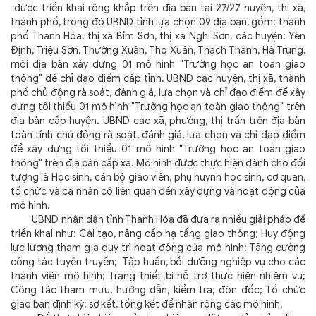
được triển khai rộng khắp trên địa bàn tại 27/27 huyện, thị xã,
thành phố, trong đó UBND tỉnh lựa chọn 09 địa bàn, gồm: thành
phố Thanh Hóa, thị xã Bỉm Sơn, thị xã Nghi Sơn, các huyện: Yên
Định, Triệu Sơn, Thường Xuân, Thọ Xuân, Thạch Thành, Hà Trung,
mỗi địa bàn xây dựng 01 mô hình "Trường học an toàn giao
thông" để chỉ đạo điểm cấp tỉnh. UBND các huyện, thị xã, thành
phố chủ động rà soát, đánh giá, lựa chọn và chỉ đạo điểm để xây
dựng tối thiểu 01 mô hình "Trường học an toàn giao thông" trên
địa bàn cấp huyện. UBND các xã, phường, thị trấn trên địa bàn
toàn tỉnh chủ động rà soát, đánh giá, lựa chọn và chỉ đạo điểm
để xây dựng tối thiểu 01 mô hình "Trường học an toàn giao
thông" trên địa bàn cấp xã. Mô hình được thực hiện dành cho đối
tượng là Học sinh, cán bộ giáo viên, phụ huynh học sinh, cơ quan,
tổ chức và cá nhân có liên quan đến xây dựng và hoạt động của
mô hình.
UBND nhân dân tỉnh Thanh Hóa đã đưa ra nhiều giải pháp để
triển khai như: Cải tạo, nâng cấp hạ tầng giao thông; Huy động
lực lượng tham gia duy trì hoạt động của mô hình; Tăng cường
công tác tuyên truyền; Tập huấn, bồi dưỡng nghiệp vụ cho các
thành viên mô hình; Trang thiết bị hỗ trợ thực hiện nhiệm vụ;
Công tác tham mưu, hướng dẫn, kiểm tra, đôn đốc; Tổ chức
giao ban định kỳ; sơ kết, tổng kết để nhân rộng các mô hình.