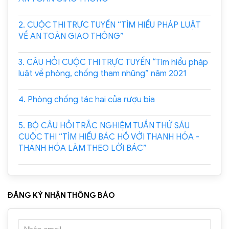
2. CUỘC THI TRỰC TUYẾN “TÌM HIỂU PHÁP LUẬT
VỀ AN TOÀN GIAO THÔNG”
3. CÂU HỎI CUỘC THI TRỰC TUYẾN “Tìm hiểu pháp
luật về phòng, chống tham nhũng” năm 2021
4. Phòng chống tác hại của rượu bia
5. BỘ CÂU HỎI TRẮC NGHIỆM TUẦN THỨ SÁU
CUỘC THI “TÌM HIỂU BÁC HỒ VỚI THANH HÓA -
THANH HÓA LÀM THEO LỜI BÁC”
ĐĂNG KÝ NHẬN THÔNG BÁO