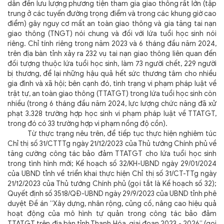
dẫn đến lưu lượng phương tiện tham gia giao thông rất lớn (tập
trung ở các tuyến đường trọng điểm và trong các khung giờ cao
điểm) gây nguy cơ mất an toàn giao thông và gia tăng tai nạn
giao thông (TNGT) nói chung và đối với lứa tuổi học sinh nói
riêng. Chỉ tính riêng trong năm 2023 và 6 tháng đầu năm 2024,
trên địa bàn tỉnh xảy ra 232 vụ tai nạn giao thông liên quan đến
đối tượng thuộc lứa tuổi học sinh, làm 73 người chết, 229 người
bị thương, để lại những hậu quả hết sức thương tâm cho nhiều
gia đình và xã hội; bên cạnh đó, tình trạng vi phạm pháp luật về
trật tự, an toàn giao thông (TTATGT) trong lứa tuổi học sinh còn
nhiều (trong 6 tháng đầu năm 2024, lực lượng chức năng đã xử
phạt 3.328 trường hợp học sinh vi phạm pháp luật về TTATGT,
trong đó có 33 trường hợp vi phạm nồng độ cồn).
Từ thực trạng nêu trên, để tiếp tục thực hiện nghiêm túc
Chỉ thị số 31/CTTTg ngày 21/12/2023 của Thủ tướng Chính phủ về
tăng cường công tác bảo đảm TTATGT cho lứa tuổi học sinh
trong tình hình mới; Kế hoạch số 32/KH-UBND ngày 29/01/2024
của UBND tỉnh về triển khai thực hiện Chỉ thị số 31/CT-TTg ngày
21/12/2023 của Thủ tướng Chính phủ (gọi tắt là Kế hoạch số 32);
Quyết định số 3518/QĐ-UBND ngày 29/9/2023 của UBND tỉnh phê
duyệt Đề án “Xây dựng, nhân rộng, củng cố, nâng cao hiệu quả
hoạt động của mô hình tự quản trong công tác bảo đảm
TTATGT trên địa bàn tỉnh Thanh Hóa, giai đoạn 2023 - 2026” (gọi