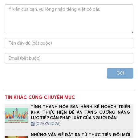
Gửi
TIN KHÁC CÙNG CHUYÊN MỤC
TỈNH THANH HÓA BAN HÀNH KẾ HOẠCH TRIỂN
KHAI THỰC HIỆN ĐỀ ÁN TĂNG CƯỜNG NĂNG
LỰC TIẾP CẬN PHÁP LUẬT CỦA NGƯỜI DÂN
(02/07/2026)
NHỮNG VẤN ĐỀ ĐẶT RA TỪ THỰC TIỄN ĐỔI MỚI