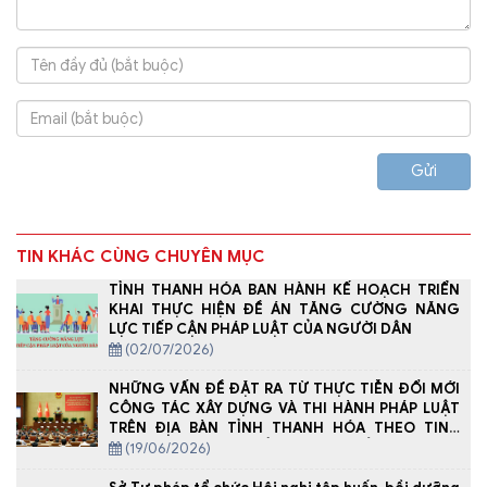
Gửi
TIN KHÁC CÙNG CHUYÊN MỤC
TỈNH THANH HÓA BAN HÀNH KẾ HOẠCH TRIỂN
KHAI THỰC HIỆN ĐỀ ÁN TĂNG CƯỜNG NĂNG
LỰC TIẾP CẬN PHÁP LUẬT CỦA NGƯỜI DÂN
(02/07/2026)
NHỮNG VẤN ĐỀ ĐẶT RA TỪ THỰC TIỄN ĐỔI MỚI
CÔNG TÁC XÂY DỰNG VÀ THI HÀNH PHÁP LUẬT
TRÊN ĐỊA BÀN TỈNH THANH HÓA THEO TINH
THẦN NGHỊ QUYẾT SỐ 66-NQ/TW CỦA BỘ CHÍNH
(19/06/2026)
TRỊ