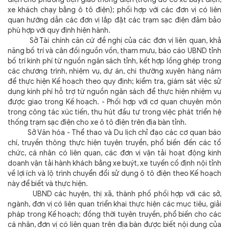
xe khách chạy bằng ô tô điện); phối hợp với các đơn vị có liên
quan hướng dẫn các đơn vị lắp đặt các trạm sạc điện đảm bảo
phù hợp với quy định hiện hành.
Sở Tài chính căn cứ đề nghị của các đơn vị liên quan, khả
năng bố trí và cân đối nguồn vốn, tham mưu, báo cáo UBND tỉnh
bố trí kinh phí từ nguồn ngân sách tỉnh, kết hợp lồng ghép trong
các chương trình, nhiệm vụ, dự án, chi thường xuyên hàng năm
để thực hiện Kế hoạch theo quy định; kiểm tra, giám sát việc sử
dụng kinh phí hỗ trợ từ nguồn ngân sách để thực hiện nhiệm vụ
được giao trong Kế hoạch. - Phối hợp với cơ quan chuyên môn
trong công tác xúc tiến, thu hút đầu tư trong việc phát triển hệ
thống trạm sạc điện cho xe ô tô điện trên địa bàn tỉnh.
Sở Văn hóa - Thể thao và Du lịch chỉ đạo các cơ quan báo
chí, truyền thông thực hiện tuyên truyền, phổ biến đến các tổ
chức, cá nhân có liên quan, các đơn vị vận tải hoạt động kinh
doanh vận tải hành khách bằng xe buýt, xe tuyến cố định nội tỉnh
về lợi ích và lộ trình chuyển đổi sử dụng ô tô điện theo Kế hoạch
này để biết và thực hiện.
UBND các huyện, thị xã, thành phố phối hợp với các sở,
ngành, đơn vị có liên quan triển khai thực hiện các mục tiêu, giải
pháp trong Kế hoạch; đồng thời tuyên truyền, phổ biến cho các
cá nhân, đơn vị có liên quan trên địa bàn được biết nội dung của