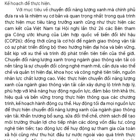
Kế hoạch để thực hiện.
Với mục tiêu về c
huyển đổi năng lượng xanh mà chính phủ
đưa ra và là nhiệm vụ cơ bản và quan trọng nhất trong quá trình
thực hiện mục tiêu tăng trưởng xanh cũng như thực hiện các
cam kết của Việt Nam tại Hội nghị lần thứ 26 các Bên tham
gia
Công ước khung của Liên hợp quốc về biến đổi khí hậu
(COP26)
;
đồng thời cũng là cơ hội để ngành giao thông vận tải
có sự phát triển đồng bộ theo hướng hiện đại hóa và bền vững,
bắt kịp với xu thế và trình độ phát triển tiên tiến của thế giới.
Chuyển đổi năng lượng xanh trong ngành giao thông vận tải có
nền tảng là sự chuyển đổi công nghệ mạnh mẽ, cần dựa vào thể
chế và quản trị hiện đại, khoa học và công nghệ tiên tiến, nguồn
nhân lực chất lượng cao. Việc thực hiện chuyển đổi năng lượng
xanh của ngành giao thông vận tải cần xây dựng lộ trình hợp lý,
phù hợp với khả năng huy động nguồn lực, đảm bảo tính khả thi,
hiệu quả và bền vững trong thực hiện thông qua các chương
trình, kế hoạch hành động cụ thể. Huy động tối đa mọi nguồn lực
để thực hiện chuyển đổi năng lượng xanh của ngành giao thông
vận tải. Khẩn trương bổ sung, sửa đổi thể chế, chính sách để tạo
môi trường thuận lợi cho tiếp nhận các dòng vốn đầu tư, công
nghệ tiên tiến; tạo động lực để huy động sự tham gia của toàn
xã hội cũng như thu hút đầu tư nước ngoài vào quá trình thực