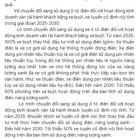
quả.
Về chuyển đổi sang sử dụng ô tô điện đối với hoạt động kinh
doanh vận tải hành khách bằng xe buýt, xe tuyến cố định nội tỉnh
trong giai đoạn 2025-2030:
Lộ trình chuyển đổi sang sử dụng xe ô tô điện đối với hoạt
động kinh doanh vận tải hành khách bằng xe buýt: Từ năm 2025:
100% xe buýt thay thế, đầu tư mới sử dụng điện (gồm: Xe thuần
điện là xe cơ giới sử dụng hệ thống truyền động điện; Xe điện
dùng pin nhiên liệu thuần túy là xe cơ giới điện sử dụng pin nhiên
liệu thuần túy, trong đó hệ thống pin nhiên liệu là nguồn năng
lượng duy nhất trên xe cho hệ thống động lực của xe, năng
lượng xanh (là xe cơ giới không phát thải trực tiếp các-bon khi
vận hành, như: xe thuần điện, xe điện dùng pin nhiên liệu thuần
túy, xe sử dụng nhiên liệu hy-đrô). Đến hết năm 2030: Tối thiểu
50% phương tiện xe buýt hoạt động trên địa bàn tỉnh sử dụng
điện, năng lượng xanh.
Lộ trình chuyển đổi sang sử dụng ô tô điện đối với hoạt
động kinh doanh vận tải hành khách tuyến cố định nội tỉnh: Từ
năm 2025: Khuyến khích xe tuyến cố định nội tỉnh thay thế, đầu
tư mới thực hiện chuyển đổi sử dụng điện, năng lượng xanh. -
Đến hết năm 2030: Tối thiểu 50% xe tuyến cố định nội tỉnh hoạt
động trên địa bàn tỉnh sử dụng điện, năng lượng xanh.