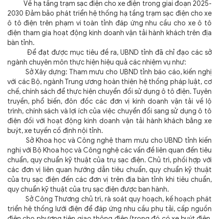
Về hạ tầng trạm sạc điện cho xe điện trong giai đoạn 2025-
2030 Đảm bảo phát triển hệ thống hạ tầng trạm sạc điện cho xe
ô tô điện trên phạm vi toàn tỉnh đáp ứng nhu cầu cho xe ô tô
điện tham gia hoạt động kinh doanh vận tải hành khách trên địa
bàn tỉnh.
Để đạt được mục tiêu đề ra, UBND tỉnh đã chỉ đạo các sở
ngành chuyên môn thực hiện hiệu quả các nhiệm vụ như:
Sở Xây dựng: Tham mưu cho UBND tỉnh báo cáo, kiến nghị
với các Bộ, ngành Trung ương hoàn thiện hệ thống pháp luật, cơ
chế, chính sách để thực hiện chuyển đổi sử dụng ô tô điện. Tuyên
truyền, phổ biến, đôn đốc các đơn vị kinh doanh vận tải về lộ
trình, chính sách và lợi ích của việc chuyển đổi sang sử dụng ô tô
điện đối với hoạt động kinh doanh vận tải hành khách bằng xe
buýt, xe tuyến cố định nội tỉnh.
Sở Khoa học và Công nghệ tham mưu cho UBND tỉnh kiến
nghị với Bộ Khoa học và Công nghệ các vấn đề liên quan đến tiêu
chuẩn, quy chuẩn kỹ thuật của trụ sạc điện. Chủ trì, phối hợp với
các đơn vị liên quan hướng dẫn tiêu chuẩn, quy chuẩn kỹ thuật
của trụ sạc điện đến các đơn vị trên địa bàn tỉnh khi tiêu chuẩn,
quy chuẩn kỹ thuật của trụ sạc điện được ban hành.
Sở Công Thương chủ trì, rà soát quy hoạch, kế hoạch phát
triển hệ thống lưới điện để đáp ứng nhu cầu phụ tải, cấp nguồn
điện cho phương tiện giao thông điện (trong đó có xe buýt điện,