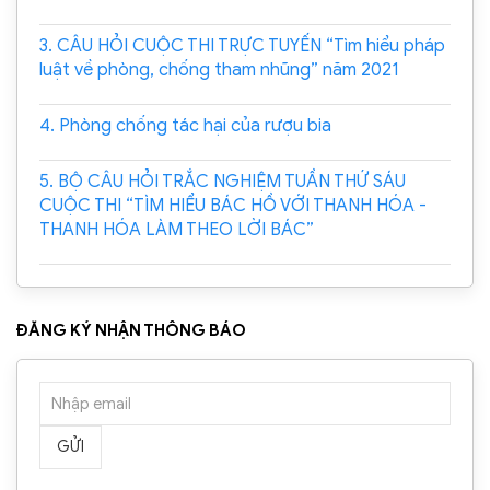
3. CÂU HỎI CUỘC THI TRỰC TUYẾN “Tìm hiểu pháp
luật về phòng, chống tham nhũng” năm 2021
4. Phòng chống tác hại của rượu bia
5. BỘ CÂU HỎI TRẮC NGHIỆM TUẦN THỨ SÁU
CUỘC THI “TÌM HIỂU BÁC HỒ VỚI THANH HÓA -
THANH HÓA LÀM THEO LỜI BÁC”
ĐĂNG KÝ NHẬN THÔNG BÁO
GỬI