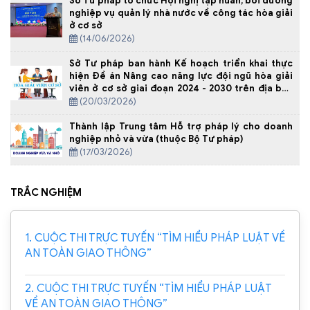
Sở Tư pháp tổ chức Hội nghị tập huấn, bồi dưỡng
nghiệp vụ quản lý nhà nước về công tác hòa giải
ở cơ sở
(14/06/2026)
Sở Tư pháp ban hành Kế hoạch triển khai thực
hiện Đề án Nâng cao năng lực đội ngũ hòa giải
viên ở cơ sở giai đoạn 2024 - 2030 trên địa bàn
tỉnh Thanh Hóa năm 2026
(20/03/2026)
Thành lập Trung tâm Hỗ trợ pháp lý cho doanh
nghiệp nhỏ và vừa (thuộc Bộ Tư pháp)
(17/03/2026)
TRẮC NGHIỆM
1. CUỘC THI TRỰC TUYẾN “TÌM HIỂU PHÁP LUẬT VỀ
AN TOÀN GIAO THÔNG”
2. CUỘC THI TRỰC TUYẾN “TÌM HIỂU PHÁP LUẬT
VỀ AN TOÀN GIAO THÔNG”