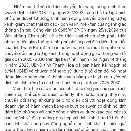
Nhằm cụ thể hóa lộ trình chuyển đổi năng lượng xanh theo
Quyết định số 876/QĐ-TTg ngày 22/7/2022 của Thủ tướng Chính
phủ phê duyệt Chương trình hành động chuyển đổi năng lượng
xanh, giảm phát thải khí các - bon và khí mê - tan của ngành giao
thông vận tải; Công văn số 8685/VPCP-CN ngày 25/11/2024 của
Văn phòng Chính phủ về việc triển khai chính sách phát triển
phương tiện giao thông xanh, phủ phù hợp với điều kiện thực tiễn
của tỉnh Thanh Hóa, đảm bảo hoàn thành các mục tiêu, nhiệm vụ
chuyển đổi năng lượng xanh trong hoạt động giao thông vận tải
giai đoạn 2025- 2030 trên địa bàn tỉnh Thanh Hóa. Ngày 14 tháng
4 năm 2025, UBND tỉnh Thanh Hoá đã ban hành Kế hoạch số
67/KH-UBND về chuyển đổi sang sử dụng ô tô điện đối với hoạt
động kinh doanh vận tải hành khách bằng xe buýt, xe tuyến cố
định nội tỉnh trên địa bàn tỉnh Thanh Hoá giai đoạn 2025-2030.
Việc thực hiện các mục tiêu phải đáp ứng yêu cầu gắn trách
nhiệm cụ thể của cơ quan quản lý nhà nước trong nhiệm vụ
chuyển đổi sang sử dụng xe ô tô điện đối với hoạt động kinh
doanh vận tải hành khách bằng xe buýt, xe tuyến cố định nội tỉnh
đảm bảo phù hợp với chức năng, nhiệm vụ được giao của các sở,
ban, ngành và địa phương; phù hợp với tình hình thực tế trên địa
bàn tỉnh, khả năng huy động nguồn lực, tính khả thi, hiệu quả
trong thực hiện nhiệm vụ; đảm bảo sự phối hợp chặt chẽ, hiệu