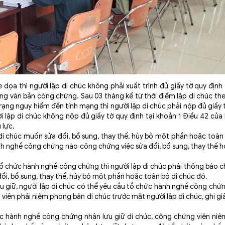
a thì người lập di chúc không phải xuất trình đủ giấy tờ quy định 
g văn bản công chứng. Sau 03 tháng kể từ thời điểm lập di chúc th
rạng nguy hiểm đến tính mạng thì người lập di chúc phải nộp đủ giấy 
 lập di chúc không nộp đủ giấy tờ quy định tại khoản 1 Điều 42 củ
 lực.
chúc muốn sửa đổi, bổ sung, thay thế, hủy bỏ một phần hoặc toàn 
nh nghề công chứng nào công chứng việc sửa đổi, bổ sung, thay thế 
ổ chức hành nghề công chứng thì người lập di chúc phải thông báo c
ổi, bổ sung, thay thế, hủy bỏ một phần hoặc toàn bộ di chúc đó.
u giữ, người lập di chúc có thể yêu cầu tổ chức hành nghề công chứ
 viên phải niêm phong bản di chúc trước mặt người lập di chúc, ghi gi
c hành nghề công chứng nhận lưu giữ di chúc, công chứng viên niê