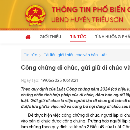
THÔNG TIN PHỔ BIẾN 
UBND HUYỆN TRIỆU SƠN
GIỚI THIỆU
TIN TỨC
TÌNH HUỐNG PHÁ
Tin tức
Tài liệu giới thiệu các văn bản Luật
Công chứng di chúc, gửi giữ di chúc v
Ngày tạo:
19/05/2025 10:48:21
Theo quy định của Luật Công chứng năm 2024 (có hiệu lự
chứng nhận tính hợp pháp của di chúc, đảm bảo người lập
luật. Gửi giữ di chúc là việc người lập di chúc gửi bản 
được lưu giữ là việc mở và công bố nội dung di chúc sau k
Để thực hiện việc công chứng di chúc, người lập di chú
vào bản di chúc được công chứng. Trường hợp người lập di
làm chứng theo quy định tại khoản 2 Điều 49 của Luật C