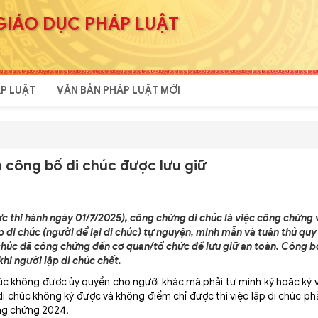
GIÁO DỤC PHÁP LUẬT
P LUẬT
VĂN BẢN PHÁP LUẬT MỚI
à công bố di chúc được lưu giữ
c thi hành ngày 01/7/2025), công chứng di chúc là việc công chứng 
 di chúc (người để lại di chúc) tự nguyện, minh mẫn và tuân thủ quy
di chúc đã công chứng đến cơ quan/tổ chức để lưu giữ an toàn. Công b
hi người lập di chúc chết.
c không được ủy quyền cho người khác mà phải tự mình ký hoặc ký v
 chúc không ký được và không điểm chỉ được thì việc lập di chúc ph
ông chứng 2024.