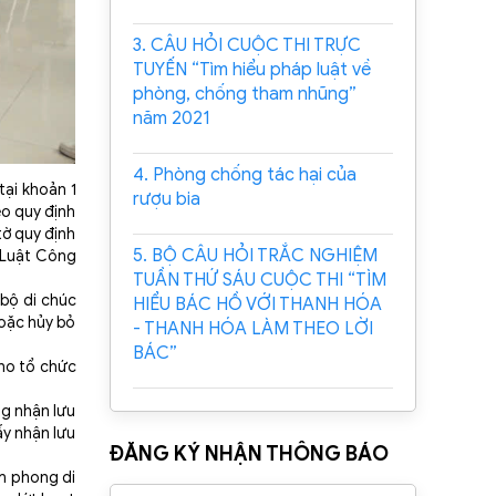
3. CÂU HỎI CUỘC THI TRỰC
TUYẾN “Tìm hiểu pháp luật về
phòng, chống tham nhũng”
năm 2021
4. Phòng chống tác hại của
tại khoản 1
rượu bia
eo quy định
tờ quy định
5. BỘ CÂU HỎI TRẮC NGHIỆM
a Luật Công
TUẦN THỨ SÁU CUỘC THI “TÌM
bộ di chúc
HIỂU BÁC HỒ VỚI THANH HÓA
hoặc hủy bỏ
- THANH HÓA LÀM THEO LỜI
BÁC”
ho tổ chức
ng nhận lưu
ấy nhận lưu
ĐĂNG KÝ NHẬN THÔNG BÁO
m phong di