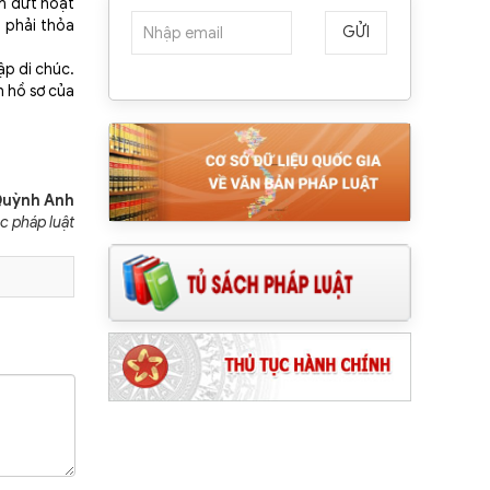
m dứt hoạt
 phải thỏa
GỬI
ập di chúc.
n hồ sơ của
uỳnh Anh
ục pháp luật