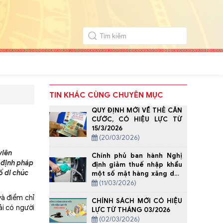
TIN KHÁC CÙNG CHUYÊN MỤC
QUY ĐỊNH MỚI VỀ THẺ CĂN
CƯỚC, CÓ HIỆU LỰC TỪ
15/3/2026
(20/03/2026)
viên
Chính phủ ban hành Nghị
 định pháp
định giảm thuế nhập khẩu
ố di chúc
một số mặt hàng xăng dầu
về 0%
(11/03/2026)
à điểm chỉ
CHÍNH SÁCH MỚI CÓ HIỆU
ải có người
LỰC TỪ THÁNG 03/2026
(02/03/2026)