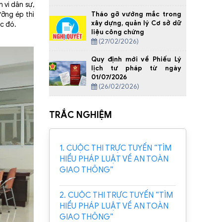
 vi dân sự,
Tháo gỡ vướng mắc trong
ưỡng ép thì
xây dựng, quản lý Cơ sở dữ
c đó.
liệu công chứng
(27/02/2026)
Quy định mới về Phiếu Lý
lịch tư pháp từ ngày
01/07/2026
(26/02/2026)
TRẮC NGHIỆM
1. CUỘC THI TRỰC TUYẾN “TÌM
HIỂU PHÁP LUẬT VỀ AN TOÀN
GIAO THÔNG”
2. CUỘC THI TRỰC TUYẾN “TÌM
HIỂU PHÁP LUẬT VỀ AN TOÀN
GIAO THÔNG”