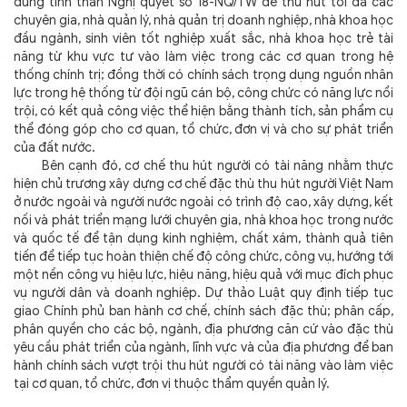
đúng tinh thần Nghị quyết số 18-NQ/TW để thu hút tối đa các
chuyên gia, nhà quản lý, nhà quản trị doanh nghiệp, nhà khoa học
đầu ngành, sinh viên tốt nghiệp xuất sắc, nhà khoa học trẻ tài
năng từ khu vực tư vào làm việc trong các cơ quan trong hệ
thống chính trị; đồng thời có chính sách trọng dụng nguồn nhân
lực trong hệ thống từ đội ngũ cán bộ, công chức có năng lực nổi
trội, có kết quả công việc thể hiện bằng thành tích, sản phẩm cụ
thể đóng góp cho cơ quan, tổ chức, đơn vị và cho sự phát triển
của đất nước.
Bên cạnh đó, cơ chế thu hút người có tài năng nhằm thực
hiện chủ trương xây dựng cơ chế đặc thù thu hút người Việt Nam
ở nước ngoài và người nước ngoài có trình độ cao, xây dựng, kết
nối và phát triển mạng lưới chuyên gia, nhà khoa học trong nước
và quốc tế để tận dụng kinh nghiệm, chất xám, thành quả tiên
tiến để tiếp tục hoàn thiện chế độ công chức, công vụ, hướng tới
một nền công vụ hiệu lực, hiệu năng, hiệu quả với mục đích phục
vụ người dân và doanh nghiệp. Dự thảo Luật quy định tiếp tục
giao Chính phủ ban hành cơ chế, chính sách đặc thù; phân cấp,
phân quyền cho các bộ, ngành, địa phương căn cứ vào đặc thù
yêu cầu phát triển của ngành, lĩnh vực và của địa phương để ban
hành chính sách vượt trội thu hút người có tài năng vào làm việc
tại cơ quan, tổ chức, đơn vị thuộc thẩm quyền quản lý.