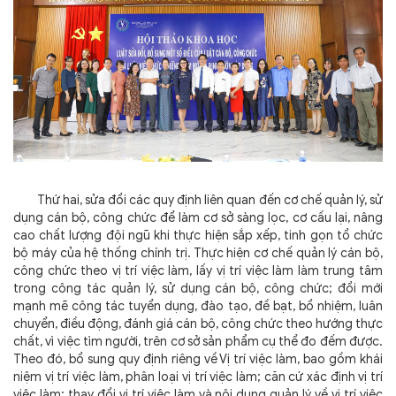
Thứ hai, sửa đổi các quy định liên quan đến cơ chế quản lý, sử
dụng cán bộ, công chức để làm cơ sở sàng lọc, cơ cấu lại, nâng
cao chất lượng đội ngũ khi thực hiện sắp xếp, tinh gọn tổ chức
bộ máy của hệ thống chính trị. Thực hiện cơ chế quản lý cán bộ,
công chức theo vị trí việc làm, lấy vị trí việc làm làm trung tâm
trong công tác quản lý, sử dụng cán bộ, công chức; đổi mới
mạnh mẽ công tác tuyển dụng, đào tạo, đề bạt, bổ nhiệm, luân
chuyển, điều động, đánh giá cán bộ, công chức theo hướng thực
chất, vì việc tìm người, trên cơ sở sản phẩm cụ thể đo đếm được.
Theo đó, bổ sung quy định riêng về Vị trí việc làm, bao gồm khái
niệm vị trí việc làm, phân loại vị trí việc làm; căn cứ xác định vị trí
việc làm; thay đổi vị trí việc làm và nội dung quản lý về vị trí việc