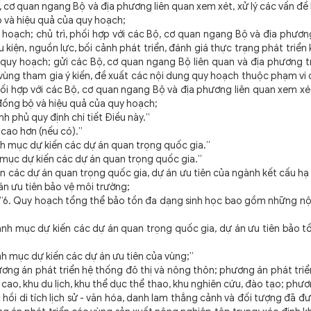
, cơ quan ngang Bộ và địa phương liên quan xem xét, xử lý các vấn đề 
ộ và hiệu quả của quy hoạch;
hoạch; chủ trì, phối hợp với các Bộ, cơ quan ngang Bộ và địa phươn
 kiện, nguồn lực, bối cảnh phát triển, đánh giá thực trạng phát triển k
 quy hoạch; gửi các Bộ, cơ quan ngang Bộ liên quan và địa phương 
ùng tham gia ý kiến, đề xuất các nội dung quy hoạch thuộc phạm vi q
ối hợp với các Bộ, cơ quan ngang Bộ và địa phương liên quan xem xét
 đồng bộ và hiệu quả của quy hoạch;
h phủ quy định chi tiết Điều này.”
 cao hơn (nếu có).”
nh mục dự kiến các dự án quan trọng quốc gia.”
h mục dự kiến các dự án quan trọng quốc gia.”
n các dự án quan trọng quốc gia, dự án ưu tiên của ngành kết cấu h
án ưu tiên bảo vệ môi trường;
: “6. Quy hoạch tổng thể bảo tồn đa dạng sinh học bao gồm những nộ
Danh mục dự kiến các dự án quan trọng quốc gia, dự án ưu tiên bảo 
nh mục dự kiến các dự án ưu tiên của vùng;”
hương án phát triển hệ thống đô thị và nông thôn; phương án phát tri
 cao, khu du lịch, khu thể dục thể thao, khu nghiên cứu, đào tạo; phư
 hồi di tích lịch sử - văn hóa, danh lam thắng cảnh và đối tượng đã đ