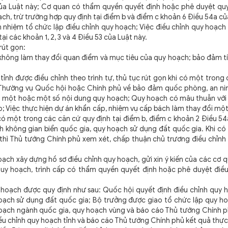
 của Luật này; Cơ quan có thẩm quyền quyết định hoặc phê duyệt qu
h, trừ trường hợp quy định tại điểm b và điểm c khoản 6 Điều 54a củ
 nhiệm tổ chức lập điều chỉnh quy hoạch; Việc điều chỉnh quy hoạch
i các khoản 1, 2, 3 và 4 Điều 53 của Luật này.
 rút gọn:
n không làm thay đổi quan điểm và mục tiêu của quy hoạch; bảo đảm tín
nh được điều chỉnh theo trình tự, thủ tục rút gọn khi có một trong
n Thường vụ Quốc hội hoặc Chính phủ về bảo đảm quốc phòng, an nin
đổi một hoặc một số nội dung quy hoạch; Quy hoạch có mâu thuẫn với
; Việc thực hiện dự án khẩn cấp, nhiệm vụ cấp bách làm thay đổi mộ
ó một trong các căn cứ quy định tại điểm b, điểm c khoản 2 Điều 54
h không gian biển quốc gia, quy hoạch sử dụng đất quốc gia. Khi có
 thì Thủ tướng Chính phủ xem xét, chấp thuận chủ trương điều chỉn
ch xây dựng hồ sơ điều chỉnh quy hoạch, gửi xin ý kiến của các cơ q
h quy hoạch, trình cấp có thẩm quyền quyết định hoặc phê duyệt điề
 hoạch được quy định như sau: Quốc hội quyết định điều chỉnh quy 
hoạch sử dụng đất quốc gia; Bộ trưởng được giao tổ chức lập quy h
hoạch ngành quốc gia, quy hoạch vùng và báo cáo Thủ tướng Chính p
iều chỉnh quy hoạch tỉnh và báo cáo Thủ tướng Chính phủ kết quả thực