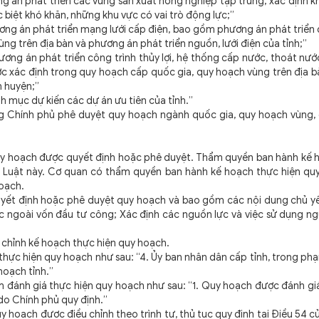
g án phát triển các vùng sản xuất nông nghiệp tập trung; xác định k
 biệt khó khăn, những khu vực có vai trò động lực;”
ương án phát triển mạng lưới cấp điện, bao gồm phương án phát triển 
g trên địa bàn và phương án phát triển nguồn, lưới điện của tỉnh;”
hương án phát triển công trình thủy lợi, hệ thống cấp nước, thoát n
ợc xác định trong quy hoạch cấp quốc gia, quy hoạch vùng trên địa 
n huyện;”
h mục dự kiến các dự án ưu tiên của tỉnh.”
ớng Chính phủ phê duyệt quy hoạch ngành quốc gia, quy hoạch vùng,
quy hoạch được quyết định hoặc phê duyệt. Thẩm quyền ban hành kế 
ủa Luật này. Cơ quan có thẩm quyền ban hành kế hoạch thực hiện qu
oạch.
uyết định hoặc phê duyệt quy hoạch và bao gồm các nội dung chủ yế
 ngoài vốn đầu tư công; Xác định các nguồn lực và việc sử dụng ng
ều chỉnh kế hoạch thực hiện quy hoạch.
 thực hiện quy hoạch như sau: “4. Ủy ban nhân dân cấp tỉnh, trong ph
hoạch tỉnh.”
ệm đánh giá thực hiện quy hoạch như sau: “1. Quy hoạch được đánh gi
do Chính phủ quy định.”
y hoạch được điều chỉnh theo trình tự, thủ tục quy định tại Điều 54 c