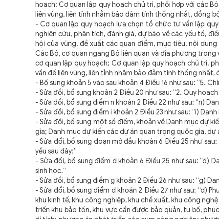
hoạch; Cơ quan lập quy hoạch chủ trì, phối hợp với các Bộ
liên vùng, liên tỉnh nhằm bảo đảm tính thống nhất, đồng b
- Cơ quan lập quy hoạch lựa chọn tổ chức tư vấn lập quy 
nghiên cứu, phân tích, đánh giá, dự báo về các yếu tố, điều
hội của vùng, đề xuất các quan điểm, mục tiêu, nội dung
Các Bộ, cơ quan ngang Bộ liên quan và địa phương trong v
cơ quan lập quy hoạch; Cơ quan lập quy hoạch chủ trì, ph
vấn đề liên vùng, liên tỉnh nhằm bảo đảm tính thống nhất,
- Bổ sung khoản 5 vào sau khoản 4 Điều 16 như sau: “5. Chín
- Sửa đổi, bổ sung khoản 2 Điều 20 như sau: “2. Quy hoạch
- Sửa đổi, bổ sung điểm n khoản 2 Điều 22 như sau: “n) Da
- Sửa đổi, bổ sung điểm i khoản 2 Điều 23
như sau: “i) Dan
- Sửa đổi, bổ sung một số điểm, khoản về Danh mục dự kiế
gia; Danh mục dự kiến các dự án quan trọng quốc gia, dự 
- Sửa đổi, bổ sung đoạn mở đầu khoản 6 Điều 25 như sau
yếu sau đây:”
- Sửa đổi, bổ sung điểm d khoản 6 Điều 25 như sau: “d) 
sinh học.”
- Sửa đổi, bổ sung điểm g khoản 2 Điều 26 như sau: “g) Da
- Sửa đổi, bổ sung điểm d khoản 2 Điều 27 như sau: “d) P
khu kinh tế, khu công nghiệp, khu chế xuất, khu công nghệ
triển khu bảo tồn, khu vực cần được bảo quản, tu bổ, phục