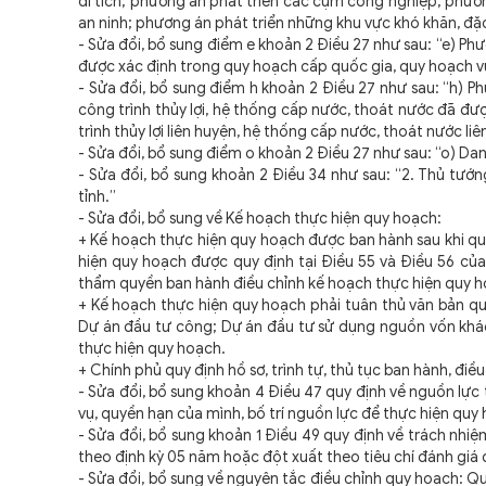
di tích; phương án phát triển các cụm công nghiệp; phươn
an ninh; phương án phát triển những khu vực khó khăn, đặc
- Sửa đổi, bổ sung điểm e khoản 2 Điều 27 như sau: “e) Ph
được xác định trong quy hoạch cấp quốc gia, quy hoạch vùn
- Sửa đổi, bổ sung điểm h khoản 2 Điều 27 như sau: “h) P
công trình thủy lợi, hệ thống cấp nước, thoát nước đã đư
trình thủy lợi liên huyện, hệ thống cấp nước, thoát nước liê
- Sửa đổi, bổ sung điểm o khoản 2 Điều 27 như sau: “o) Dan
- Sửa đổi, bổ sung khoản 2 Điều 34 như sau: “2. Thủ tư
tỉnh.”
- Sửa đổi, bổ sung về Kế hoạch thực hiện quy hoạch:
+ Kế hoạch thực hiện quy hoạch được ban hành sau khi 
hiện quy hoạch được quy định tại Điều 55 và Điều 56 c
thẩm quyền ban hành điều chỉnh kế hoạch thực hiện quy h
+ Kế hoạch thực hiện quy hoạch phải tuân thủ văn bản q
Dự án đầu tư công; Dự án đầu tư sử dụng nguồn vốn khác
thực hiện quy hoạch.
+ Chính phủ quy định hồ sơ, trình tự, thủ tục ban hành, đi
- Sửa đổi, bổ sung khoản 4 Điều 47 quy định về nguồn lực
vụ, quyền hạn của mình, bố trí nguồn lực để thực hiện quy 
- Sửa đổi, bổ sung khoản 1 Điều 49 quy định về trách nhi
theo định kỳ 05 năm hoặc đột xuất theo tiêu chí đánh giá 
- Sửa đổi, bổ sung về nguyên tắc điều chỉnh quy hoạch: Qu