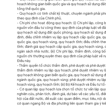
hoạch không gian biển quốc gia và quy hoạch sử dụng đất 
tổng thể quốc gia.
- Quy hoạch có tính chất kỹ thuật, chuyên ngành phải ph
theo quy định của Chính phủ.
- Chi phí cho hoạt động quy hoạch: (i) Chi phí lập, công
nguồn vốn đầu tư công theo quy định của pháp luật về đầ
quy hoạch sử dụng đất quốc phòng, quy hoạch sử dụng đất a
định, điều chỉnh nhiệm vụ lập quy hoạch cấp quốc gia, q
quốc gia, quy hoạch vùng, quy hoạch tỉnh; điều chỉnh the
tỉnh; đánh giá quy hoạch cấp quốc gia, quy hoạch vùng, 
ngân sách nhà nước. (iii) Chi phí lập, thẩm định, công b
nguồn chi thường xuyên theo quy định của pháp luật về ng
Điều này.
- Thẩm quyền tổ chức thẩm định, phê duyệt và phê duyệt đ
thẩm định nhiệm vụ lập quy hoạch, phê duyệt nhiệm vụ l
quy hoạch không gian biển quốc gia, quy hoạch sử dụng đấ
ngành quốc gia, quy hoạch vùng; phê duyệt nhiệm vụ lập
hoạch vùng, quy hoạch tỉnh; (iii) Bộ Kế hoạch và Đầu tư t
- Cơ quan lập quy hoạch lựa chọn tổ chức tư vấn lập quy 
nghiên cứu, phân tích, đánh giá, dự báo về các yếu tố, điều
hội của đất nước, đề xuất các quan điểm, mục tiêu, nội 
cơ quan ngang Bộ và địa phương liên quan tham gia ý kiế