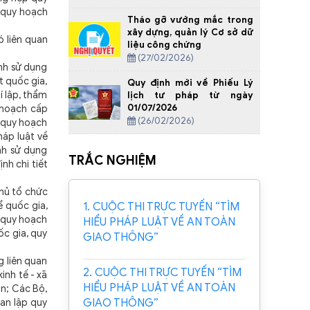
o quy hoạch
Tháo gỡ vướng mắc trong
xây dựng, quản lý Cơ sở dữ
ó liên quan
liệu công chứng
(27/02/2026)
ỉnh sử dụng
t quốc gia,
Quy định mới về Phiếu Lý
í lập, thẩm
lịch tư pháp từ ngày
01/07/2026
y hoạch cấp
(26/02/2026)
, quy hoạch
háp luật về
ành sử dụng
TRẮC NGHIỆM
nh chi tiết
phủ tổ chức
 quốc gia,
1. CUỘC THI TRỰC TUYẾN “TÌM
p quy hoạch
HIỂU PHÁP LUẬT VỀ AN TOÀN
c gia, quy
GIAO THÔNG”
g liên quan
2. CUỘC THI TRỰC TUYẾN “TÌM
inh tế - xã
HIỂU PHÁP LUẬT VỀ AN TOÀN
an; Các Bộ,
GIAO THÔNG”
uan lập quy