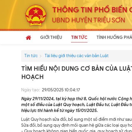
THÔNG TIN PHỔ BIẾN 
UBND HUYỆN TRIỆU SƠN
GIỚI THIỆU
TIN TỨC
TÌNH HUỐNG PHÁ
Tin tức
Tài liệu giới thiệu các văn bản Luật
TÌM HIỂU NỘI DUNG CƠ BẢN CỦA LUẬ
HOẠCH
Ngày tạo:
29/05/2025 10:04:17
Ngày 29/11/2024, tại kỳ họp thứ 8, Quốc hội nước Cộng 
một số điều của Luật Quy hoạch, Luật Đầu tư, Luật Đầu 
hiệu lực thi hành kể từ ngày 15/01/2025.
Luật Quy hoạch sửa đổi, bổ sung một số điểm mới như sau
Sửa đổi, bổ sung quy định mối quan hệ giữa các loại quy 
- Quy hoạch không gian biển quốc gia, quy hoạch sử dụn