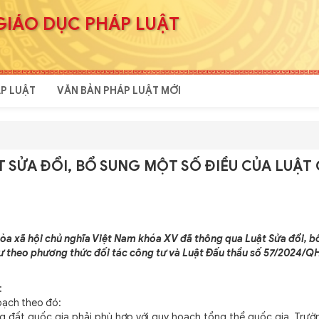
GIÁO DỤC PHÁP LUẬT
P LUẬT
VĂN BẢN PHÁP LUẬT MỚI
T SỬA ĐỔI, BỔ SUNG MỘT SỐ ĐIỀU CỦA LUẬT
hòa xã hội chủ nghĩa Việt Nam khóa XV đã thông qua Luật Sửa đổi, b
tư theo phương thức đối tác công tư và Luật Đấu thầu số 57/2024/QH
:
hoạch theo đó:
g đất quốc gia phải phù hợp với quy hoạch tổng thể quốc gia. Trườ