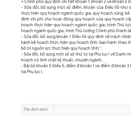
+ Chính phủ quy định chi tiết khoản 1, khoản 2 và khoản 5 Đ
- Sửa đổi, bổ sung một số điểm, khoản của Điều 55 như sa
thực hiện quy hoạch ngành quốc gia, quy hoạch vùng; kế
định chi phí cho hoạt động quy hoạch của quy hoạch cấp
hoạch thực hiện quy hoạch ngành quốc gia; trình Thủ tướ
hoạch ngành quốc gia; trình Thủ tướng Chính phủ thành l
- Sửa đổi, bổ sung khoản 1 Điều 56 quy định về trách nhi
hành kế hoạch thực hiện quy hoạch tỉnh; ban hành theo t
bố trí nguồn lực thực hiện quy hoạch tỉnh;”.
- Sửa đổi, bổ sung một số số thứ tự tại Phụ lục I về Danh 
hoạch có tính chất kỹ thuật, chuyên ngành.
- Bãi bỏ khoản 5 Điều 5, điểm đ khoản 1 và điểm đ khoản 3 
tại Phụ lục I.
File đính kèm