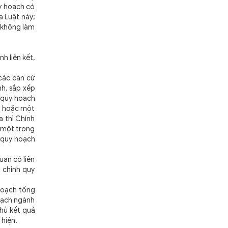
y hoạch có
a Luật này;
 không làm
h liên kết,
 các căn cứ
h, sắp xếp
 quy hoạch
t hoặc một
a thì Chính
 một trong
h quy hoạch
uan có liên
u chỉnh quy
hoạch tổng
oạch ngành
hủ kết quả
 hiện.