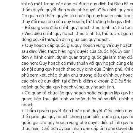
khi có một trong các căn cứ được quy định tại Điều 53
thẩm quyền quyết định hoặc phê duyệt điều chỉnh quy hoạc
Cơ quan có thẩm quyền tổ chức lập quy hoạch chịu trách
thay đổi mục tiêu của quy hoạch, trừ trường hợp quy định tạ
- Bổ sung
việc điều chỉnh quy hoạch theo trình tự, thủ tục
+ Việc điều chỉnh quy hoạch theo trình tự, thủ tục rút gọ
đồng bộ, kế thừa, ổn định giữa các quy hoạch.
+ Quy hoạch cấp quốc gia, quy hoạch vùng và quy hoạch tỉ
sau đây: Việc thực hiện nghị quyết của Quốc hội, Ủy ba
đơn vị hành chính, dự án quan trọng quốc gia làm thay 
cao hơn; Quy hoạch có mâu thuẫn với quy hoạch cùng cấp
số nội dung quy hoạch theo quy định của Chính phủ. Khi c
phủ xem xét, chấp thuận chủ trương điều chỉnh quy hoạc
các căn cứ quy định tại điểm b, điểm c khoản 2 Điều 54a
ngành quốc gia, quy hoạch vùng, quy hoạch tỉnh.
+ Cơ quan tổ chức lập quy hoạch hoặc cơ quan lập quy hoạ
quan; tiếp thu, giải trình và hoàn thiện hồ sơ điều chỉn
hoạch.
+ Thẩm quyền quyết định hoặc phê duyệt điều chỉnh quy
thể quốc gia, quy hoạch không gian biển quốc gia, quy 
quốc gia, lập quy hoạch vùng phê duyệt điều chỉnh quy 
thực hiện; Chủ tịch Ủy ban nhân dân cấp tỉnh phê duyệt đ