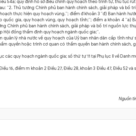
iều 54a; quy định hồ sơ điều chỉnh quy hoạch theo trình tự, thủ tục rú
u: “2. Thủ tướng Chính phủ ban hành chính sách, giải pháp và bố tr
 hoạch thực hiện quy hoạch vùng.”; điểm đ khoản 3 “đ) Ban hành hướ
 quốc gia, quy hoạch vùng, quy hoạch tỉnh;”; điểm a khoản 4 “a) B
ng Chính phủ ban hành chính sách, giải pháp và bố trí nguồn lực th
ập Hội đồng thẩm định quy hoạch ngành quốc gia;”.
ệm quản lý nhà nước về quy hoạch của Uỷ ban nhân dân cấp tỉnh như s
hẩm quyền hoặc trình cơ quan có thẩm quyền ban hành chính sách, g
mục các quy hoạch ngành quốc gia; số thứ tự 11 tại Phụ lục II về Danh 
Điều 16, điểm m khoản 2 Điều 27, Điều 28, khoản 3 Điều 47, Điều 52 và s
Nguồn ti