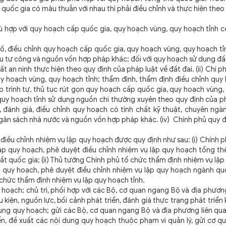
quốc gia có mâu thuẫn với nhau thì phải điều chỉnh và thực hiện the
ù hợp với quy hoạch cấp quốc gia, quy hoạch vùng, quy hoạch tỉnh c
 bố, điều chỉnh quy hoạch cấp quốc gia, quy hoạch vùng, quy hoạch t
u tư công và nguồn vốn hợp pháp khác; đối với quy hoạch sử dụng đấ
n ninh thực hiện theo quy định của pháp luật về đất đai. (ii) Chi ph
uy hoạch vùng, quy hoạch tỉnh; thẩm định, thẩm định điều chỉnh qu
o trình tự, thủ tục rút gọn quy hoạch cấp quốc gia, quy hoạch vùng
quy hoạch tỉnh sử dụng nguồn chi thường xuyên theo quy định của p
ố, đánh giá, điều chỉnh quy hoạch có tính chất kỹ thuật, chuyên ng
ân sách nhà nước và nguồn vốn hợp pháp khác. (iv) Chính phủ quy đị
iều chỉnh nhiệm vụ lập quy hoạch được quy định như sau: (i) Chính 
ập quy hoạch, phê duyệt điều chỉnh nhiệm vụ lập quy hoạch tổng thể
t quốc gia; (ii) Thủ tướng Chính phủ tổ chức thẩm định nhiệm vụ lậ
 quy hoạch, phê duyệt điều chỉnh nhiệm vụ lập quy hoạch ngành quố
ổ chức thẩm định nhiệm vụ lập quy hoạch tỉnh.
hoạch; chủ trì, phối hợp với các Bộ, cơ quan ngang Bộ và địa phươn
 kiện, nguồn lực, bối cảnh phát triển, đánh giá thực trạng phát triển k
dung quy hoạch; gửi các Bộ, cơ quan ngang Bộ và địa phương liên qu
n, đề xuất các nội dung quy hoạch thuộc phạm vi quản lý, gửi cơ q