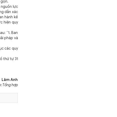
t gọn.
í nguồn lực
ng dẫn xác
an hành kế
ực hiện quy
au: “1. Ban
iải pháp và
mục các quy
ố thứ tự 31
Lâm Anh
n: Tổng hợp