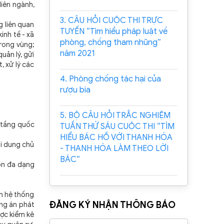
liên ngành,
3. CÂU HỎI CUỘC THI TRỰC
g liên quan
TUYẾN “Tìm hiểu pháp luật về
inh tế - xã
phòng, chống tham nhũng”
trong vùng;
năm 2021
uản lý, gửi
, xử lý các
4. Phòng chống tác hại của
rượu bia
5. BỘ CÂU HỎI TRẮC NGHIỆM
ạ tầng quốc
TUẦN THỨ SÁU CUỘC THI “TÌM
HIỂU BÁC HỒ VỚI THANH HÓA
i dung chủ
- THANH HÓA LÀM THEO LỜI
BÁC”
tồn đa dạng
ển hệ thống
ĐĂNG KÝ NHẬN THÔNG BÁO
ơng án phát
ược kiểm kê