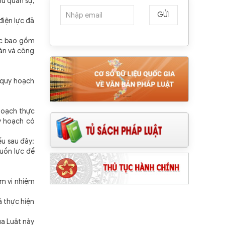
hu quân sự,
GỬI
điện lực đã
ước bao gồm
bàn và công
 quy hoạch
hoạch thực
y hoạch có
u sau đây:
uồn lực để
ạm vi nhiệm
á thực hiện
ủa Luật này