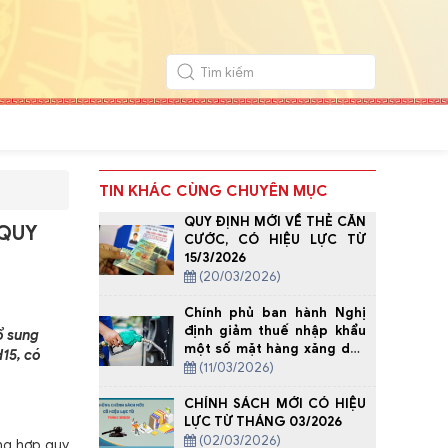
TIN KHÁC CÙNG CHUYÊN MỤC
QUY ĐỊNH MỚI VỀ THẺ CĂN
 QUY
CƯỚC, CÓ HIỆU LỰC TỪ
15/3/2026
(20/03/2026)
Chính phủ ban hành Nghị
định giảm thuế nhập khẩu
ổ sung
một số mặt hàng xăng dầu
15, có
về 0%
(11/03/2026)
CHÍNH SÁCH MỚI CÓ HIỆU
LỰC TỪ THÁNG 03/2026
(02/03/2026)
ng hợp quy