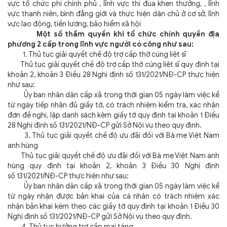
vực tổ chức phi chính phủ , lĩnh vực thi đua khen thưởng, , lĩnh
vực thanh niên, bình đẳng giới và thực hiện dân chủ ở cơ sở, lĩnh
vực lao động, tiền lương, bảo hiểm xã hội
Một số thẩm quyền khi tổ chức chính quyền địa
phương 2 cấp trong lĩnh vực người có công như sau:
1. Thủ tục giải quyết chế độ trợ cấp thờ cúng liệt sĩ
Thủ tục giải quyết chế độ trợ cấp thờ cúng liệt sĩ quy định tại
khoản 2, khoản 3 Điều 28 Nghị định số 131/2021/NĐ-CP thực hiện
như sau:
Ủy ban nhân dân cấp xã trong thời gian 05 ngày làm việc kể
từ ngày tiếp nhận đủ giấy tờ, có trách nhiệm kiểm tra, xác nhận
đơn đề nghị, lập danh sách kèm giấy tờ quy định tại khoản 1 Điều
28 Nghị định số 131/2021/NĐ-CP gửi Sở Nội vụ theo quy định.
3. Thủ tục giải quyết chế độ ưu đãi đối với Bà mẹ Việt Nam
anh hùng
Thủ tục giải quyết chế độ ưu đãi đối với Bà mẹ Việt Nam anh
hùng quy định tại khoản 2, khoản 3 Điều 30 Nghị định
số 131/2021/NĐ-CP thực hiện như sau:
Ủy ban nhân dân cấp xã trong thời gian 05 ngày làm việc kể
từ ngày nhận được bản khai của cá nhân có trách nhiệm xác
nhận bản khai kèm theo các giấy tờ quy định tại khoản 1 Điều 30
Nghị định số 131/2021/NĐ-CP gửi Sở Nội vụ theo quy định.
4. Thủ tục hưởng trợ cấp mai táng