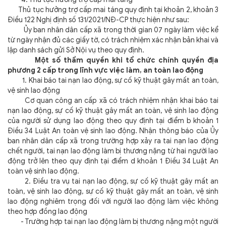
Thủ tục hưởng trợ cấp mai táng quy định tại khoản 2, khoản 3
Điều 122 Nghị định số 131/2021/NĐ-CP thực hiện như sau:
Ủy ban nhân dân cấp xã trong thời gian 07 ngày làm việc kể
từ ngày nhận đủ các giấy tờ, có trách nhiệm xác nhận bản khai và
lập danh sách gửi Sở Nội vụ theo quy định.
Một số thẩm quyền khi tổ chức chính quyền địa
phương 2 cấp trong lĩnh vực việc làm, an toàn lao động
1. Khai báo tai nạn lao động, sự cố kỹ thuật gây mất an toàn,
vệ sinh lao động
Cơ quan công an cấp xã có trách nhiệm nhận khai báo tai
nạn lao động, sự cố kỹ thuật gây mất an toàn, vệ sinh lao động
của người sử dụng lao động theo quy định tại điểm b khoản 1
Điều 34 Luật An toàn vệ sinh lao động. Nhận thông báo của Ủy
ban nhân dân cấp xã trong trường hợp xảy ra tai nạn lao động
chết người, tai nạn lao động làm bị thương nặng từ hai người lao
động trở lên theo quy định tại điểm d khoản 1 Điều 34 Luật An
toàn vệ sinh lao động.
2. Điều tra vụ tai nạn lao động, sự cố kỹ thuật gây mất an
toàn, vệ sinh lao động, sự cố kỹ thuật gây mất an toàn, vệ sinh
lao động nghiêm trọng đối với người lao động làm việc không
theo hợp đồng lao động
- Trường hợp tai nạn lao động làm bị thương nặng một người