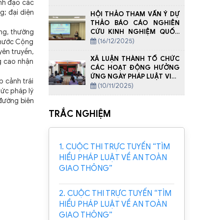
ãnh đạo các
g; đại diện
HỘI THẢO THAM VẤN Ý DỰ
THẢO BÁO CÁO NGHIÊN
CỨU KINH NGHIỆM QUỐC
ọng, thường
TẾ VỀ TỘI PHẠM HÓA HÀNH
(16/12/2025)
, nước Cộng
VI XÂM HẠI NGƯỜI CHƯA
yên truyền,
THÀNH NIÊN, BAO GỒM CẢ
XÃ LUẬN THÀNH TỔ CHỨC
ng cao nhận
TRÊN MÔI TRƯỜNG MẠNG
CÁC HOẠT ĐỘNG HƯỞNG
ỨNG NGÀY PHÁP LUẬT VIỆT
p cảnh trái
NAM
(10/11/2025)
hức pháp lý
 đường biên
TRẮC NGHIỆM
1. CUỘC THI TRỰC TUYẾN “TÌM
HIỂU PHÁP LUẬT VỀ AN TOÀN
GIAO THÔNG”
2. CUỘC THI TRỰC TUYẾN “TÌM
HIỂU PHÁP LUẬT VỀ AN TOÀN
GIAO THÔNG”