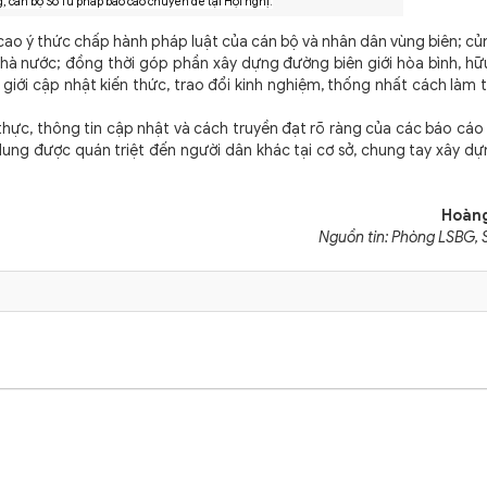
, cán bộ Sở Tư pháp báo cáo chuyên đề tại Hội nghị.
ao ý thức chấp hành pháp luật của cán bộ và nhân dân vùng biên; c
Nhà nước; đồng thời góp phần xây dựng đường biên giới hòa bình, hữ
n giới cập nhật kiến thức, trao đổi kinh nghiệm, thống nhất cách làm
thực, thông tin cập nhật và cách truyền đạt rõ ràng của các báo cáo
i dung được quán triệt đến người dân khác tại cơ sở, chung tay xây d
Hoàng
Nguồn tin: Phòng LSBG, 