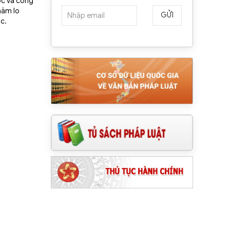
ộc và công
hăm lo
GỬI
ộc.