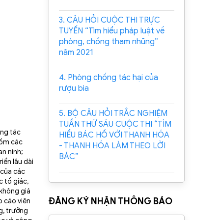
3. CÂU HỎI CUỘC THI TRỰC
TUYẾN “Tìm hiểu pháp luật về
phòng, chống tham nhũng”
năm 2021
4. Phòng chống tác hại của
rượu bia
5. BỘ CÂU HỎI TRẮC NGHIỆM
TUẦN THỨ SÁU CUỘC THI “TÌM
ông tác
HIỂU BÁC HỒ VỚI THANH HÓA
 gồm các
- THANH HÓA LÀM THEO LỜI
an ninh;
BÁC”
iển lâu dài
 của các
 tố giác,
 không giá
ĐĂNG KÝ NHẬN THÔNG BÁO
o cáo viên
g, trưởng