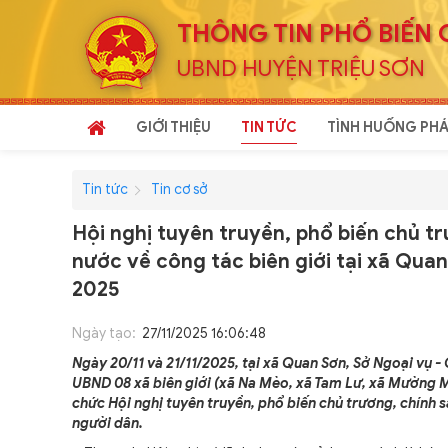
THÔNG TIN PHỔ BIẾN 
UBND HUYỆN TRIỆU SƠN
GIỚI THIỆU
TIN TỨC
TÌNH HUỐNG PHÁ
Tin tức
Tin cơ sở
Hội nghị tuyên truyền, phổ biến chủ t
nước về công tác biên giới tại xã Qua
2025
Ngày tạo:
27/11/2025 16:06:48
Ngày 20/11 và 21/11/2025, tại xã Quan Sơn, Sở Ngoại vụ -
UBND 08 xã biên giới (xã Na Mèo, xã Tam Lư, xã Mường Mì
chức Hội nghị tuyên truyền, phổ biến chủ trương, chính 
người dân.