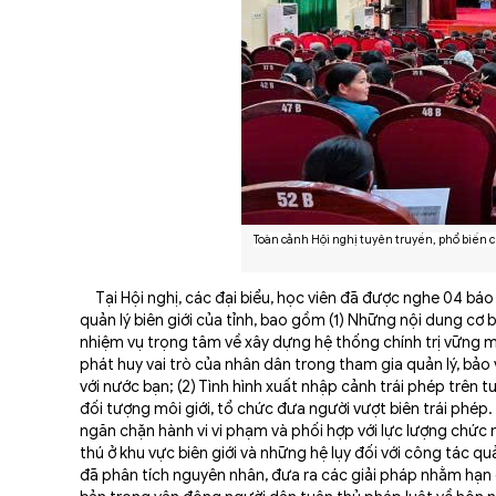
Toàn cảnh Hội nghị tuyên truyền, phổ biến c
Tại Hội nghị, các đại biểu, học viên đã được nghe 04 báo 
quản lý biên giới của tỉnh, bao gồm (1) Những nội dung cơ 
nhiệm vụ trọng tâm về xây dựng hệ thống chính trị vững mạ
phát huy vai trò của nhân dân trong tham gia quản lý, bảo v
với nước bạn; (2) Tình hình xuất nhập cảnh trái phép trên 
đối tượng môi giới, tổ chức đưa người vượt biên trái phép
ngăn chặn hành vi vi phạm và phối hợp với lực lượng chức n
thú ở khu vực biên giới và những hệ lụy đối với công tác qu
đã phân tích nguyên nhân, đưa ra các giải pháp nhằm hạn c