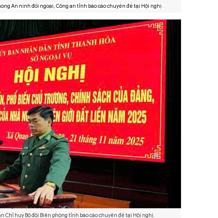
ng An ninh đối ngoại, Công an tỉnh báo cáo chuyền đề tại Hội nghị.
an Chỉ huy Bộ đội Biên phòng tỉnh báo cáo chuyên đề tại Hội nghị.