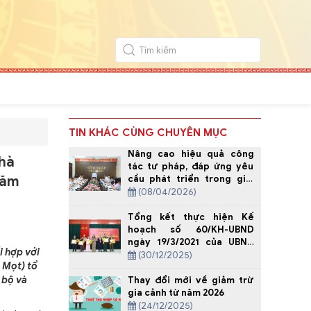
TIN KHÁC CÙNG CHUYÊN MỤC
Nâng cao hiệu quả công
Nhà
tác tư pháp, đáp ứng yêu
năm
cầu phát triển trong giai
đoạn mới
(08/04/2026)
Tổng kết thực hiện Kế
hoạch số 60/KH-UBND
ngày 19/3/2021 của UBND
i hợp với
tỉnh về Tuyên truyền thực
(30/12/2025)
 Mọt) tổ
hiện nếp sống văn hóa
trong tang lễ vùng đồng
 bộ và
Thay đổi mới về giảm trừ
bào Mông tỉnh Thanh Hóa,
gia cảnh từ năm 2026
giai đoạn 2021-2025.
(24/12/2025)