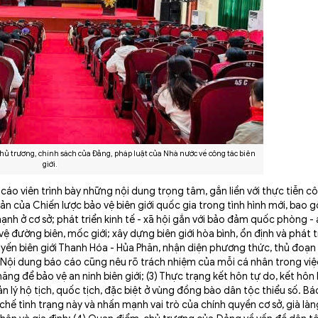
hủ trương, chính sách của Đảng, pháp luật của Nhà nước về công tác biên
giới.
cáo viên trình bày những nội dung trọng tâm, gắn liền với thực tiễn c
bản của Chiến lược bảo vệ biên giới quốc gia trong tình hình mới, bao
nh ở cơ sở; phát triển kinh tế - xã hội gắn với bảo đảm quốc phòng - 
ệ đường biên, mốc giới; xây dựng biên giới hòa bình, ổn định và phát tr
tuyến biên giới Thanh Hóa - Hủa Phăn, nhận diện phương thức, thủ đoạn
. Nội dung báo cáo cũng nêu rõ trách nhiệm của mỗi cá nhân trong việc
ăng để bảo vệ an ninh biên giới; (3) Thực trạng kết hôn tự do, kết hôn
ản lý hộ tịch, quốc tịch, đặc biệt ở vùng đồng bào dân tộc thiểu số. Bá
hế tình trạng này và nhấn mạnh vai trò của chính quyền cơ sở, già làn