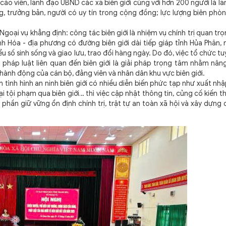
áo viên, lãnh đạo UBND các xã biên giới cùng với hơn 200 người là l
, trưởng bản, người có uy tín trong cộng đồng; lực lượng biên phòn
oại vụ khẳng định: công tác biên giới là nhiệm vụ chính trị quan tr
hanh Hóa - địa phương có đường biên giới dài tiếp giáp tỉnh Hủa Phăn
 số sinh sống và giao lưu, trao đổi hàng ngày. Do đó, việc tổ chức tu
 pháp luật liên quan đến biên giới là giải pháp trọng tâm nhằm nâ
hành động của cán bộ, đảng viên và nhân dân khu vực biên giới.
nh hình an ninh biên giới có nhiều diễn biến phức tạp như xuất nhậ
 tội phạm qua biên giới… thì việc cập nhật thông tin, củng cố kiến t
 phần giữ vững ổn định chính trị, trật tự an toàn xã hội và xây dựng