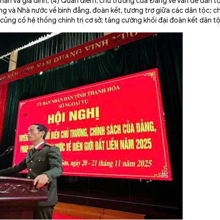
hân và gia đình; (4) Quan điểm, chủ trương của Đảng về vấn đề dân t
ng và Nhà nước về bình đẳng, đoàn kết, tương trợ giữa các dân tộc; c
; củng cố hệ thống chính trị cơ sở; tăng cường khối đại đoàn kết dân t