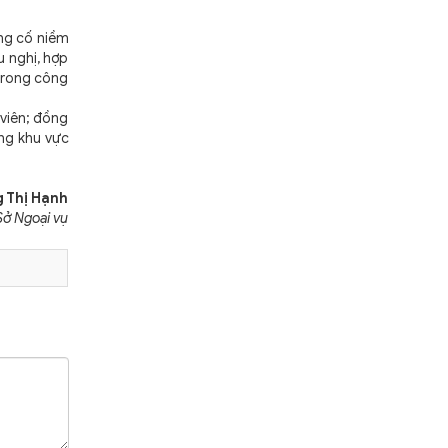
ủng cố niềm
u nghị, hợp
 trong công
 viên; đồng
ựng khu vực
 Thị Hạnh
Sở Ngoại vụ