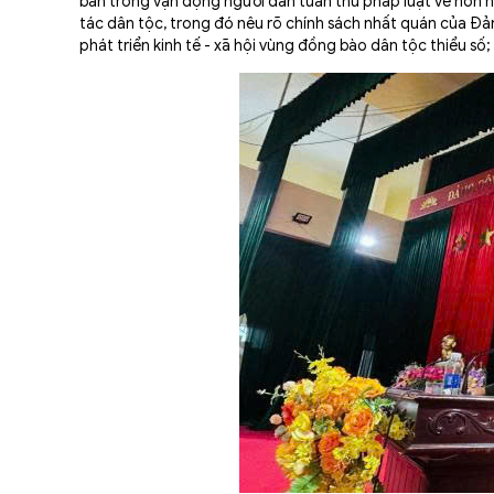
bản trong vận động người dân tuân thủ pháp luật về hôn n
tác dân tộc, trong đó nêu rõ chính sách nhất quán của Đả
phát triển kinh tế - xã hội vùng đồng bào dân tộc thiểu số