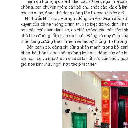
Tham dự Hội nghị có lãnh đạo các sở, ban, ngành là báo c
phòng, ban chuyên môn; cán bộ chủ chốt cấp xã; già làng
các cơ quan, đoàn thể đang công tác tại các xã biên giới.
Phát biểu khai mạc Hội nghị, đồng chí Phó Giám đốc Sở Ng
xuyên của cả hệ thống chính trị, đặc biệt đối với tỉnh T
hòa dân chủ nhân dân Lào, có nhiều đồng bào dân tộc thiểu
phổ biến đường lối, chính sách của Đảng và quy định của
thức, tăng cường trách nhiệm và tạo sự thống nhất trong 
Bên cạnh đó, đồng chí cũng nhấn mạnh, trong bối cảnh tì
phép, kết hôn tự do không đăng ký, hoạt động của các loại
cho cán bộ và người dân ở cơ sở là hết sức cần thiết; góp
giới hòa bình, hữu nghị, hợp tác phát triển.