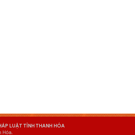
HÁP LUẬT TỈNH THANH HÓA
h Hóa.