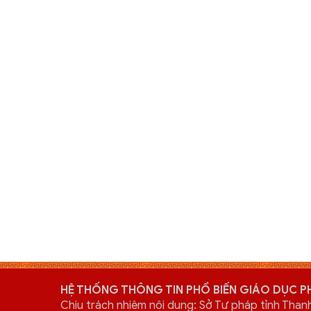
HỆ THỐNG THÔNG TIN PHỔ BIẾN GIÁO DỤC P
Chịu trách nhiệm nội dung: Sở Tư pháp tỉnh Than