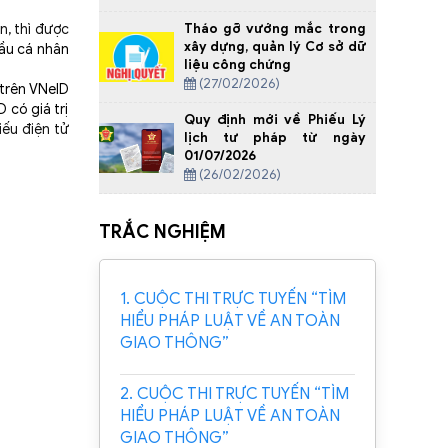
Tháo gỡ vướng mắc trong
n, thì được
xây dựng, quản lý Cơ sở dữ
ầu cá nhân
liệu công chứng
(27/02/2026)
 trên VNeID
 có giá trị
Quy định mới về Phiếu Lý
iếu điện tử
lịch tư pháp từ ngày
01/07/2026
(26/02/2026)
TRẮC NGHIỆM
1. CUỘC THI TRỰC TUYẾN “TÌM
HIỂU PHÁP LUẬT VỀ AN TOÀN
GIAO THÔNG”
2. CUỘC THI TRỰC TUYẾN “TÌM
HIỂU PHÁP LUẬT VỀ AN TOÀN
GIAO THÔNG”