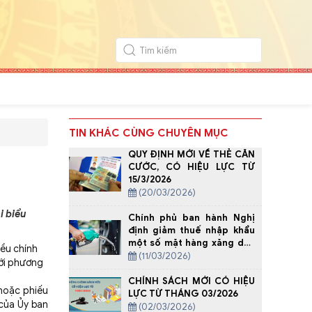
TIN KHÁC CÙNG CHUYÊN MỤC
QUY ĐỊNH MỚI VỀ THẺ CĂN
CƯỚC, CÓ HIỆU LỰC TỪ
15/3/2026
(20/03/2026)
i biểu
Chính phủ ban hành Nghị
định giảm thuế nhập khẩu
một số mặt hàng xăng dầu
iều chính
về 0%
(11/03/2026)
mới phương
CHÍNH SÁCH MỚI CÓ HIỆU
 hoặc phiếu
LỰC TỪ THÁNG 03/2026
 của Ủy ban
(02/03/2026)