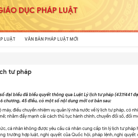
GIÁO DỤC PHÁP LUẬT
P LUẬT
VĂN BẢN PHÁP LUẬT MỚI
ịch tư pháp
ố đại biểu đã biểu quyết thông qua Luật Lý lịch tư pháp (437/441 đạ
6 chương, 45 điều, có một số nội dung mới cơ bản sau:
 máy, điều chuyển nhiệm vụ quản lý nhà nước về lý lịch tư pháp, có nh
h mẽ; nhằm đẩy mạnh cải cách thủ tục hành chính, chuyển đổi số, đổi 
hức, cá nhân không được yêu cầu cá nhân cung cấp tin lý lịch tư pháp
rong trường hợp luật, nghị quyết của Quốc hội, pháp lệnh, nghị quyết