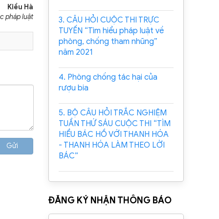
Kiều Hà
c pháp luật
3. CÂU HỎI CUỘC THI TRỰC
TUYẾN “Tìm hiểu pháp luật về
phòng, chống tham nhũng”
năm 2021
4. Phòng chống tác hại của
rượu bia
5. BỘ CÂU HỎI TRẮC NGHIỆM
TUẦN THỨ SÁU CUỘC THI “TÌM
HIỂU BÁC HỒ VỚI THANH HÓA
- THANH HÓA LÀM THEO LỜI
Gửi
BÁC”
ĐĂNG KÝ NHẬN THÔNG BÁO