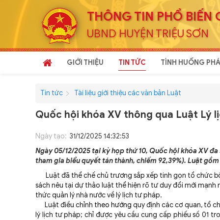
THÔNG TIN PHỔ BIẾN 
UBND HUYỆN TRIỆU SƠN
GIỚI THIỆU
TIN TỨC
TÌNH HUỐNG PHÁ
Tin tức
Tài liệu giới thiệu các văn bản Luật
Quốc hội khóa XV thông qua Luật Lý l
Ngày tạo:
31/12/2025 14:32:53
Ngày 05/12/2025 tại kỳ họp thứ 10, Quốc hội khóa XV đa s
tham gia biểu quyết tán thành, chiếm 92,39%). Luật gồm 
Luật đã thể chế chủ trương sắp xếp tinh gọn tổ chức bộ
sách nêu tại dự thảo luật thể hiện rõ tư duy đổi mới mạn
thức quản lý nhà nước về lý lịch tư pháp.
Luật điều chỉnh
theo hướng
quy định các cơ quan, tổ c
lý lịch tư pháp; chỉ được yêu cầu cung cấp phiếu số 01 t