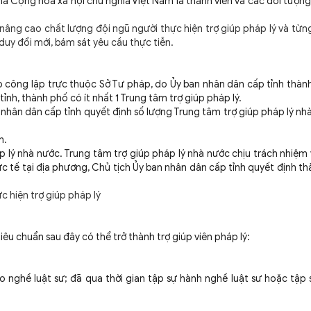
mà Cộng hòa xã hội chủ nghĩa Việt Nam là thành viên và các đối tượn
 nâng cao chất lượng đội ngũ người thực hiện trợ giúp pháp lý và từn
duy đổi mới, bám sát yêu cầu thực tiễn.
ệp công lập trực thuộc Sở Tư pháp, do Ủy ban nhân dân cấp tỉnh thành
tỉnh, thành phố có ít nhất 1 Trung tâm trợ giúp pháp lý.
n nhân dân cấp tỉnh quyết định số lượng Trung tâm trợ giúp pháp lý nh
h.
p lý nhà nước. Trung tâm trợ giúp pháp lý nhà nước chịu trách nhiệm
c tế tại địa phương, Chủ tịch Ủy ban nhân dân cấp tỉnh quyết định th
 hiện trợ giúp pháp lý
êu chuẩn sau đây có thể trở thành trợ giúp viên pháp lý:
nghề luật sư; đã qua thời gian tập sự hành nghề luật sư hoặc tập 