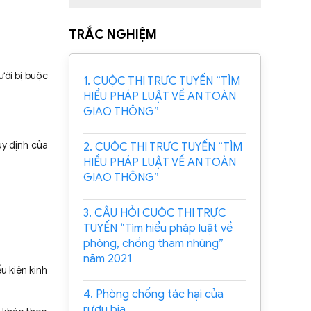
TRẮC NGHIỆM
ười bị buộc
1. CUỘC THI TRỰC TUYẾN “TÌM
HIỂU PHÁP LUẬT VỀ AN TOÀN
GIAO THÔNG”
uy định của
2. CUỘC THI TRỰC TUYẾN “TÌM
HIỂU PHÁP LUẬT VỀ AN TOÀN
GIAO THÔNG”
3. CÂU HỎI CUỘC THI TRỰC
TUYẾN “Tìm hiểu pháp luật về
phòng, chống tham nhũng”
năm 2021
u kiện kinh
4. Phòng chống tác hại của
rượu bia