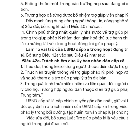
5. Không thuộc một trong các trường hợp sau: đang bị xử 
tích.
6. Trường hợp đã từng được bổ nhiệm trợ giúp viên pháp lý 
Đ
ẩy mạnh ứng dụng công nghệ thông tin, công nghệ số,
a) Sửa đổi, bổ sung khoản 1 Điều 40 như sau:
“1. Chính phủ thống nhất quản lý nhà nước về trợ giúp 
trong trợ giúp pháp lý nhằm đơn giản hoá thủ tục hành chín
là xu hướng tất yếu trong hoạt động trợ giúp pháp lý.
Làm rõ vai trò của UBND cấp xã trong hoạt động tr
16. Bổ sung Điều 42a vào sau Điều 42 như sau:
“
Điều 42a. Trách nhiệm của Ủy ban nhân dân cấp xã
1. Theo dõi, thống kê số lượng người thuộc diện được trợ g
2. Thực hiện truyền thông về trợ giúp pháp lý; phối hợp 
và người tham gia trợ giúp pháp lý trên địa bàn.
3. Trong quá trình thực hiện nhiệm vụ liên quan đến người
lý cho họ. Trường hợp người dân thuộc diện trợ giúp pháp
Trung tâm.”
UBND cấp xã là cấp chính quyền gần dân nhất, giữ vai trò
đó, quy định rõ trách nhiệm của UBND cấp xã trong việc 
pháp lý trong bồi dưỡng, tập huấn, tư vấn pháp luật cho ng
Việc sửa đổi, bổ sung Luật Trợ giúp pháp lý là yêu cầu 
người trong giai đoạn mới.