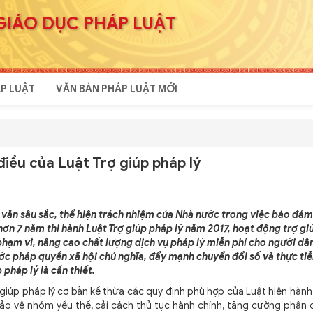
GIÁO DỤC PHÁP LUẬT
P LUẬT
VĂN BẢN PHÁP LUẬT MỚI
điều của Luật Trợ giúp pháp lý
ân văn sâu sắc, thể hiện trách nhiệm của Nhà nước trong việc bảo đả
hơn 7 năm thi hành Luật Trợ giúp pháp lý năm 2017, hoạt động trợ gi
hạm vi, nâng cao chất lượng dịch vụ pháp lý miễn phí cho người dân
ước pháp quyền xã hội chủ nghĩa, đẩy mạnh chuyển đổi số và thực ti
 pháp lý là cần thiết.
iúp pháp lý cơ bản kế thừa các quy định phù hợp của Luật hiện hành
bảo vệ nhóm yếu thế, cải cách thủ tục hành chính, tăng cường phân 