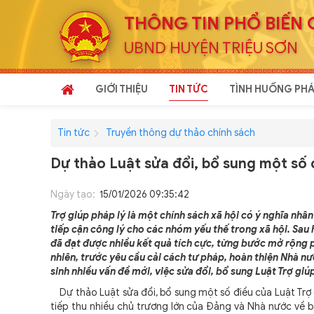
THÔNG TIN PHỔ BIẾN 
UBND HUYỆN TRIỆU SƠN
GIỚI THIỆU
TIN TỨC
TÌNH HUỐNG PHÁ
Tin tức
Truyền thông dự thảo chính sách
Dự thảo Luật sửa đổi, bổ sung một số 
Ngày tạo:
15/01/2026 09:35:42
Trợ giúp pháp lý là một chính sách xã hội có ý nghĩa nh
tiếp cận công lý cho các nhóm yếu thế trong xã hội. Sau 
đã đạt được nhiều kết quả tích cực, từng bước mở rộng p
nhiên, trước yêu cầu cải cách tư pháp, hoàn thiện Nhà n
sinh nhiều vấn đề mới, việc sửa đổi, bổ sung Luật Trợ giúp
Dự thảo Luật sửa đổi, bổ sung một số điều của Luật Trợ g
tiếp thu nhiều chủ trương lớn của Đảng và Nhà nước về 