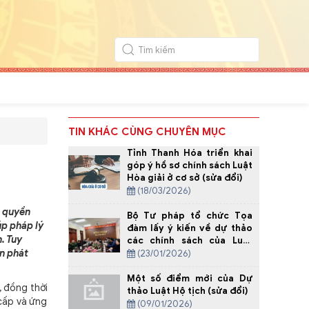
TIN KHÁC CÙNG CHUYÊN MỤC
Tỉnh Thanh Hóa triển khai
góp ý hồ sơ chính sách Luật
Hòa giải ở cơ sở (sửa đổi)
(18/03/2026)
m quyền
Bộ Tư pháp tổ chức Tọa
úp pháp lý
đàm lấy ý kiến về dự thảo
. Tuy
các chính sách của Luật
Phổ biến, giáo dục pháp
ễn phát
(23/01/2026)
luật (sửa đổi)
Một số điểm mới của Dự
, đồng thời
thảo Luật Hộ tịch (sửa đổi)
cấp và ứng
(09/01/2026)