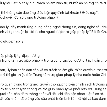
lý kỷ luật; bị truy cứu trách nhiệm hình sự; bị kết án nhưng chưa 
thì không cần đáp ứng điều kiện quy định tại khoản 3 Điều này.”.
 chuyển đổi số trong trợ giúp pháp lý
pháp lý; đẩy mạnh ứng dụng công nghệ thông tin, công nghệ số, chu
h và tạo thuận lợi tối đa cho người được trợ giúp pháp lý.” Bởi lẽ:
Chu
ợ giúp pháp lý
iúp pháp lý tại địa phương.
với Trung tâm trợ giúp pháp lý trong công tác bồi dưỡng, tập huấn ch
 dân, Ủy ban nhân dân cấp xã có trách nhiệm giải thích quyền được tr
 lý thì giới thiệu đến Trung tâm trợ giúp pháp lý nhà nước hoặc Ch
 quan trọng trong việc truyền thông, phổ biến chính sách trợ giúp 
thực hiện truyền thông về trợ giúp pháp lý và phối hợp với Trung t
ười dân, bảo đảm thống nhất với tiêu chí tiếp cận pháp luật ở cơ sở.
tất yếu nhằm đáp ứng yêu cầu phát triển kinh tế - xã hội và bảo đả