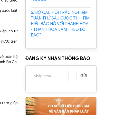
g khác theo
g bước luật
5. BỘ CÂU HỎI TRẮC NGHIỆM
TUẦN THỨ SÁU CUỘC THI “TÌM
HIỂU BÁC HỒ VỚI THANH HÓA
- THANH HÓA LÀM THEO LỜI
 lập, có tư
BÁC”
à nước trên
 về toàn bộ
ĐĂNG KÝ NHẬN THÔNG BÁO
ành lập Chi
GỬI
sự trợ giúp