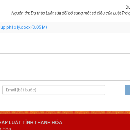
D
Nguồn tin: Dự thảo Luật sửa đổi bổ sung một số điều của Luật Trợ g
iúp pháp lý.docx (0.05 M)
HÁP LUẬT TỈNH THANH HÓA
h Hóa.