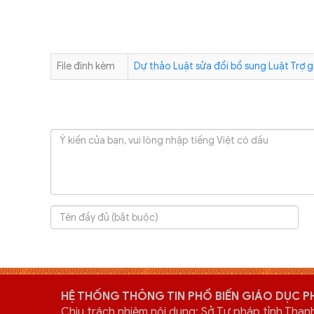
File đính kèm
Dự thảo Luật sửa đổi bổ sung Luật Trợ g
HỆ THỐNG THÔNG TIN PHỔ BIẾN GIÁO DỤC P
Chịu trách nhiệm nội dung: Sở Tư pháp tỉnh Than