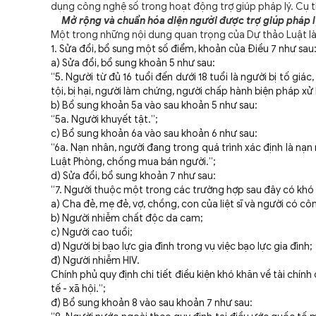
dụng công nghệ số trong hoạt động trợ giúp pháp lý. Cụ 
Mở rộng và chuẩn hóa diện người được trợ giúp pháp l
Một trong những nội dung quan trọng của Dự thảo Luật là s
1. Sửa đổi, bổ sung một số điểm, khoản của Điều 7 như sau
a) Sửa đổi, bổ sung khoản 5 như sau:
“5. Người từ đủ 16 tuổi đến dưới 18 tuổi là người bị tố giác
tội, bị hại, người làm chứng, người chấp hành biện pháp x
b) Bổ sung khoản 5a vào sau khoản 5 như sau:
“5a. Người khuyết tật.”;
c) Bổ sung khoản 6a vào sau khoản 6 như sau:
“6a. Nạn nhân, người đang trong quá trình xác định là nạn
Luật Phòng, chống mua bán người.”;
d) Sửa đổi, bổ sung khoản 7 như sau:
“7. Người thuộc một trong các trường hợp sau đây có khó k
a) Cha đẻ, mẹ đẻ, vợ, chồng, con của liệt sĩ và người có côn
b) Người nhiễm chất độc da cam;
c) Người cao tuổi;
d) Người bị bạo lực gia đình trong vụ việc bạo lực gia đình;
đ) Người nhiễm HIV.
Chính phủ quy định chi tiết điều kiện khó khăn về tài chính
tế - xã hội.”;
đ) Bổ sung khoản 8 vào sau khoản 7 như sau: