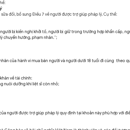
thể:
ý
ửa đổi, bổ sung Điều 7 về người được trợ giúp pháp lý, Cụ thể:
:
, người bị kiến nghị khởi tố, người bị giữ trong trường hợp khẩn cấp, ng
ử lý chuyển hướng, phạm nhân.”;
 nhân của hành vi mua bán người và người dưới 18 tuổi đi cùng theo q
hăn về tài chính:
g nuôi dưỡng khi liệt sĩ còn nhỏ;
 của người được trợ giúp pháp lý quy định tại khoản này phù hợp với điề