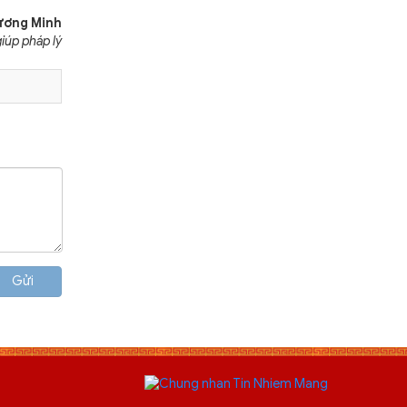
ương Minh
iúp pháp lý
Gửi