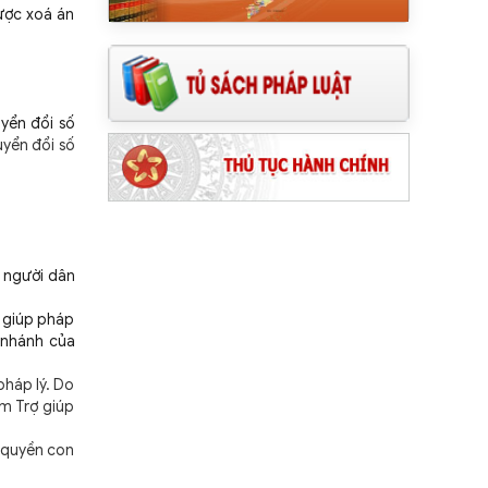
được xoá án
yển đổi số
yển đổi số
o người dân
ợ giúp pháp
i nhánh của
pháp lý. Do
âm Trợ giúp
m quyền con