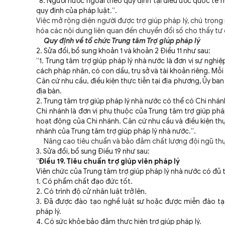
“8. Người nước ngoài theo quy định tại điều ước quốc tế 
quy định của pháp luật.”.
Việc mở rộng diện người được trợ giúp pháp lý, chú trọng
hóa các nội dung liên quan đến chuyển đổi số cho thấy tư 
Quy định về tổ chức Trung tâm Trợ giúp pháp lý
2. Sửa đổi, bổ sung khoản 1 và khoản 2 Điều 11 như sau:
“1. Trung tâm trợ giúp pháp lý nhà nước là đơn vị sự nghi
cách pháp nhân, có con dấu, trụ sở và tài khoản riêng. Mỗi 
Căn cứ nhu cầu, điều kiện thực tiễn tại địa phương, Ủy ba
địa bàn.
2. Trung tâm trợ giúp pháp lý nhà nước có thể có Chi nhán
Chi nhánh là đơn vị phụ thuộc của Trung tâm trợ giúp phá
hoạt động của Chi nhánh. Căn cứ nhu cầu và điều kiện thự
nhánh của Trung tâm trợ giúp pháp lý nhà nước.”.
Nâng cao tiêu chuẩn và bảo đảm chất lượng đội ngũ thực
3. Sửa đổi, bổ sung Điều 19 như sau:
“
Điều 19. Tiêu chuẩn trợ giúp viên pháp lý
Viên chức của Trung tâm trợ giúp pháp lý nhà nước có đủ ti
1. Có phẩm chất đạo đức tốt.
2. Có trình độ cử nhân luật trở lên.
3. Đã được đào tạo nghề luật sư hoặc được miễn đào tạo 
pháp lý.
4. Có sức khỏe bảo đảm thực hiện trợ giúp pháp lý.