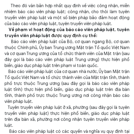
Theo đó văn bản hợp nhất quy định về việc công nhận, miễn
nhiệm báo cáo viên pháp luật; công nhận, cho thôi làm tuyên
truyền viên pháp luật và một số biện pháp bảo đảm hoạt động
của báo cáo viên pháp luật, tuyên truyền viên pháp luật.
Về phạm vi hoạt động của báo cáo viên pháp luật, tuyên
truyền viên pháp luật
được quy định cụ thể:
Báo cáo viên pháp luật của Bộ, cơ quan ngang Bộ, cơ quan
thuộc Chính phủ, Ủy ban Trung ương Mặt trận Tổ quốc Việt Nam
và cơ quan Trung ương của tổ chức thành viên của Mặt trận (sau
đây gọi là báo cáo viên pháp luật Trung ương) thực hiện phổ
biến, giáo dục pháp luật trên phạm vi toàn quốc.
Báo cáo viên pháp luật của cơ quan nhà nước, Ủy ban Mặt trận
Tổ quốc Việt Nam và tổ chức thành viên của Mặt trận tỉnh, thành
phố trực thuộc Trung ương (sau đây gọi là báo cáo viên pháp
luật tỉnh) thực hiện phổ biến, giáo dục pháp luật trên địa bàn
tỉnh, thành phố trực thuộc Trung ương nơi công nhận báo cáo
viên pháp luật.
Tuyên truyền viên pháp luật ở xã, phường (sau đây gọi là tuyên
truyền viên pháp luật) thực hiện phổ biến, giáo dục pháp luật
trên địa bàn xã, phường nơi công nhận tuyên truyền viên pháp
luật.
Báo cáo viên pháp luật có các quyền và nghĩa vụ quy định tại