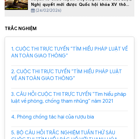
Nghị quyết mới được Quốc hội khóa XV thông
qua tại kỳ họp thứ 10 trên địa bàn tỉnh
(24/02/2026)
TRẮC NGHIỆM
1. CUỘC THI TRỰC TUYẾN “TÌM HIỂU PHÁP LUẬT VỀ
AN TOÀN GIAO THÔNG”
2. CUỘC THI TRỰC TUYẾN “TÌM HIỂU PHÁP LUẬT
VỀ AN TOÀN GIAO THÔNG”
3. CÂU HỎI CUỘC THI TRỰC TUYẾN “Tìm hiểu pháp
luật về phòng, chống tham nhũng” năm 2021
4. Phòng chống tác hại của rượu bia
5. BỘ CÂU HỎI TRẮC NGHIỆM TUẦN THỨ SÁU