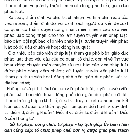
thuộc phạm vi quản lý thực hiện hoạt động phổ biến, giáo dục
pháp luật;
Rà soát, thẩm định và chịu trách nhiệm về tính chính xác của
việc rà soát, thẩm định đối với danh sách người dự kiến đề xuất
cơ quan có thẩm quyền công nhận, miễn nhiệm báo cáo viên
pháp luật; công nhận, cho thôi làm tuyên truyền viên pháp luật;
bảo đảm đội ngũ báo cáo viên pháp luật, tuyên truyền viên pháp
luật có đủ tiêu chuẩn và hoạt động hiệu quả;
Giới thiệu báo cáo viên pháp luật tham gia phổ biến, giáo dục
pháp luật theo yêu cầu của cơ quan, tổ chức, đơn vị về lĩnh vực
hoạt động chuyên môn chuyên sâu mà báo cáo viên pháp luật
được phân công kiêm nhiệm; cử tuyên truyền viên pháp luật
tham gia thực hiện hoạt động phổ biến, giáo dục pháp luật tại
địa bàn cơ sở;
Không cử và giới thiệu báo cáo viên pháp luật, tuyên truyền viên
pháp luật thực hiện hoạt động phổ biến, giáo dục pháp luật khi
thuộc trường hợp bị khởi tố, điều tra, truy tố, xét xử hoặc chờ kết
luận của cơ quan có thẩm quyền liên quan đến hành vi quy định
tại điểm đ, điểm g khoản 1 Điều 4 và điểm b, điểm d khoản 1 Điều
6 của Thông tư.
Sở Tư pháp, công chức tư pháp - hộ tịch giúp Ủy ban nhân
dân cùng cấp; tổ chức pháp chế, đơn vị được giao phụ trách