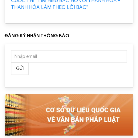
CUỘC THI “TÌM HIỂU BÁC HỒ VỚI THANH HÓA -
THANH HÓA LÀM THEO LỜI BÁC”
ĐĂNG KÝ NHẬN THÔNG BÁO
GỬI