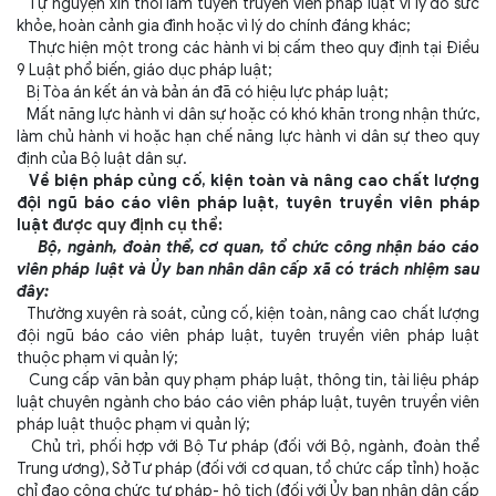
Tự nguyện xin thôi làm tuyên truyền viên pháp luật vì lý do sức
khỏe, hoàn cảnh gia đình hoặc vì lý do chính đáng khác;
Thực hiện một trong các hành vi bị cấm theo quy định tại Điều
9 Luật phổ biến, giáo dục pháp luật;
Bị Tòa án kết án và bản án đã có hiệu lực pháp luật;
Mất năng lực hành vi dân sự hoặc có khó khăn trong nhận thức,
làm chủ hành vi hoặc hạn chế năng lực hành vi dân sự theo quy
định của Bộ luật dân sự.
Về biện pháp củng cố, kiện toàn và nâng cao chất lượng
đội ngũ
báo cáo viên pháp luật, tuyên truyền viên pháp
luật
được quy định cụ thể:
Bộ, ngành, đoàn thể, cơ quan, tổ chức công nhận báo cáo
viên pháp luật và Ủy ban nhân dân cấp xã có trách nhiệm sau
đây:
Thường xuyên rà soát, củng cố, kiện toàn, nâng cao chất lượng
đội ngũ báo cáo viên pháp luật, tuyên truyền viên pháp luật
thuộc phạm vi quản lý;
Cung cấp văn bản quy phạm pháp luật, thông tin, tài liệu pháp
luật chuyên ngành cho báo cáo viên pháp luật, tuyên truyền viên
pháp luật thuộc phạm vi quản lý;
Chủ trì, phối hợp với Bộ Tư pháp (đối với Bộ, ngành, đoàn thể
Trung ương), Sở Tư pháp (đối với cơ quan, tổ chức cấp tỉnh) hoặc
chỉ đạo công chức tư pháp- hộ tịch (đối với Ủy ban nhân dân cấp