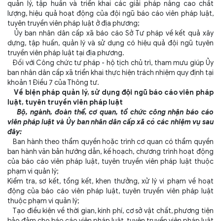
quản lý, tập huấn và triển khai các giải pháp nâng cao chất
lượng, hiệu quả hoạt động của đội ngũ báo cáo viên pháp luật,
tuyên truyền viên pháp luật ở địa phương;
Ủy ban nhân dân cấp xã báo cáo Sở Tư pháp về kết quả xây
dựng, tập huấn, quản lý và sử dụng có hiệu quả đội ngũ tuyên
truyền viên pháp luật tại địa phương.
Đối với Công chức tư pháp - hộ tịch chủ trì, tham mưu giúp Ủy
ban nhân dân cấp xã triển khai thực hiện trách nhiệm quy định tại
khoản 1 Điều 7 của Thông tư.
Về biện pháp quản lý, sử dụng đội ngũ báo cáo viên pháp
luật, tuyên truyền viên pháp luật
Bộ, ngành, đoàn thể, cơ quan, tổ chức công nhận báo cáo
viên pháp luật và Ủy ban nhân dân cấp xã có các nhiệm vụ sau
đây:
Ban hành theo thẩm quyền hoặc trình cơ quan có thẩm quyền
ban hành văn bản hướng dẫn, kế hoạch, chương trình hoạt động
của báo cáo viên pháp luật, tuyên truyền viên pháp luật thuộc
phạm vi quản lý;
Kiểm tra, sơ kết, tổng kết, khen thưởng, xử lý vi phạm về hoạt
động của báo cáo viên pháp luật, tuyên truyền viên pháp luật
thuộc phạm vi quản lý;
Tạo điều kiện về thời gian, kinh phí, cơ sở vật chất, phương tiện
bảo đảm cho báo cáo viên pháp luật, tuyên truyền viên pháp luật