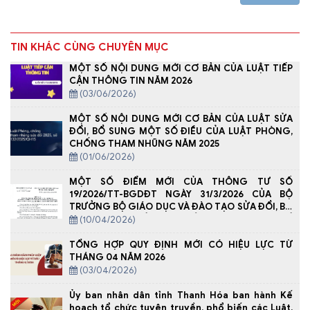
TIN KHÁC CÙNG CHUYÊN MỤC
MỘT SỐ NỘI DUNG MỚI CƠ BẢN CỦA LUẬT TIẾP
CẬN THÔNG TIN NĂM 2026
(03/06/2026)
MỘT SỐ NỘI DUNG MỚI CƠ BẢN CỦA LUẬT SỬA
ĐỔI, BỔ SUNG MỘT SỐ ĐIỀU CỦA LUẬT PHÒNG,
CHỐNG THAM NHŨNG NĂM 2025
(01/06/2026)
MỘT SỐ ĐIỂM MỚI CỦA THÔNG TƯ SỐ
19/2026/TT-BGDĐT NGÀY 31/3/2026 CỦA BỘ
TRƯỞNG BỘ GIÁO DỤC VÀ ĐÀO TẠO SỬA ĐỔI, BỔ
SUNG MỘT SỐ ĐIỀU CỦA THÔNG TƯ SỐ
(10/04/2026)
29/2024/TT-BGDĐT NGÀY 30 /12/ 2024 QUY ĐỊNH
VỀ DẠY THÊM, HỌC THÊM
TỔNG HỢP QUY ĐỊNH MỚI CÓ HIỆU LỰC TỪ
THÁNG 04 NĂM 2026
(03/04/2026)
Ủy ban nhân dân tỉnh Thanh Hóa ban hành Kế
hoạch tổ chức tuyên truyền, phổ biến các Luật,