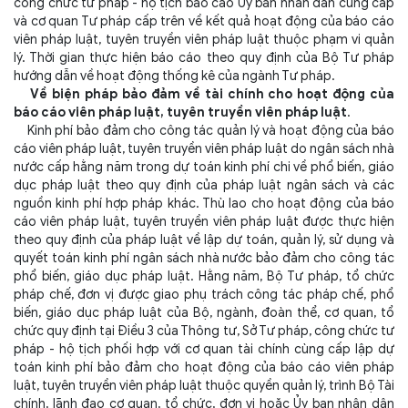
công chức tư pháp - hộ tịch báo cáo Ủy ban nhân dân cùng cấp
và cơ quan Tư pháp cấp trên về kết quả hoạt động của báo cáo
viên pháp luật, tuyên truyền viên pháp luật thuộc phạm vi quản
lý. Thời gian thực hiện báo cáo theo quy định của Bộ Tư pháp
hướng dẫn về hoạt động thống kê của ngành Tư pháp.
Về biện pháp bảo đảm về tài chính cho hoạt động của
báo cáo viên pháp luật, tuyên truyền viên pháp luật
.
Kinh phí bảo đảm cho công tác quản lý và hoạt động của báo
cáo viên pháp luật, tuyên truyền viên pháp luật do ngân sách nhà
nước cấp hằng năm trong dự toán kinh phí chi về phổ biến, giáo
dục pháp luật theo quy định của pháp luật ngân sách và các
nguồn kinh phí hợp pháp khác. Thù lao cho hoạt động của báo
cáo viên pháp luật, tuyên truyền viên pháp luật được thực hiện
theo quy định của pháp luật về lập dự toán, quản lý, sử dụng và
quyết toán kinh phí ngân sách nhà nước bảo đảm cho công tác
phổ biến, giáo dục pháp luật. Hằng năm, Bộ Tư pháp, tổ chức
pháp chế, đơn vị được giao phụ trách công tác pháp chế, phổ
biến, giáo dục pháp luật của Bộ, ngành, đoàn thể, cơ quan, tổ
chức quy định tại Điều 3 của Thông tư, Sở Tư pháp, công chức tư
pháp - hộ tịch phối hợp với cơ quan tài chính cùng cấp lập dự
toán kinh phí bảo đảm cho hoạt động của báo cáo viên pháp
luật, tuyên truyền viên pháp luật thuộc quyền quản lý, trình Bộ Tài
chính, lãnh đạo cơ quan, tổ chức, đơn vị hoặc Ủy ban nhân dân