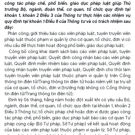
công tác pháp chế, phổ biến, giáo dục pháp luật giúp Thủ
trưởng Bộ, ngành, đoàn thể, cơ quan, tổ chức quy định tại
khoản 1, khoản 2 Điều 3 của Thông tư thực hiện các nhiệm vụ
quy định tại khoản 1 Điều 8 của Thông tư và có trách nhiệm sau
đây:
Phân công, giới thiệu báo cáo viên pháp luật, tuyên truyền viên
pháp luật thuộc phạm vi quản lý cho cơ quan, tổ chức, đơn vị có
nhu cầu để thực hiện hoạt động phổ biến, giáo dục pháp luật;
Công bố công khai danh sách báo cáo viên pháp luật, tuyên
truyền viên pháp luật; Quyết định công nhận báo cáo viên pháp
luật, Quyết định miễn nhiệm báo cáo viên pháp luật, Quyết định
công nhận tuyên truyền viên pháp luật, Quyết định cho thôi làm
tuyên truyền viên pháp luật thuộc phạm vi quản lý trên Cổng
thông tin điện tử/Trang thông tin điện tử hoặc niêm yết tại trụ sở
của cơ quan, tổ chức, đơn vị (trường hợp không có Cổng thông
tin điện tử/Trang thông tin điện tử);
Định kỳ 06 tháng, hằng năm hoặc đột xuất khi có yêu cầu Bộ,
ngành, đoàn thể, cơ quan, tổ chức quy định tại khoản 1, khoản 2
Điều 3 Thông tư, tổ chức pháp chế hoặc đơn vị được giao công
tác pháp chế, phổ biến, giáo dục pháp luật báo cáo cơ quan Tư
pháp cùng cấp (Bộ Tư pháp, Sở Tư pháp) về kết quả hoạt động
của báo cáo viên pháp luật thuộc phạm vi quản lý; Sở Tư pháp,