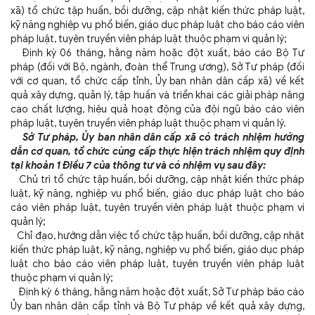
xã) tổ chức tập huấn, bồi dưỡng, cập nhật kiến thức pháp luật,
kỹ năng nghiệp vụ phổ biến, giáo dục pháp luật cho báo cáo viên
pháp luật, tuyên truyền viên pháp luật thuộc phạm vi quản lý;
Định kỳ 06 tháng, hằng năm hoặc đột xuất, báo cáo Bộ Tư
pháp (đối với Bộ, ngành, đoàn thể Trung ương), Sở Tư pháp (đối
với cơ quan, tổ chức cấp tỉnh, Ủy ban nhân dân cấp xã) về kết
quả xây dựng, quản lý, tập huấn và triển khai các giải pháp nâng
cao chất lượng, hiệu quả hoạt động của đội ngũ báo cáo viên
pháp luật, tuyên truyền viên pháp luật thuộc phạm vi quản lý.
Sở Tư pháp, Ủy ban nhân dân cấp xã có trách nhiệm hướng
dẫn cơ quan, tổ chức cùng cấp thực hiện trách nhiệm quy định
tại khoản 1 Điều 7 của thông tư và có nhiệm vụ sau đây:
Chủ trì tổ chức tập huấn, bồi dưỡng, cập nhật kiến thức pháp
luật, kỹ năng, nghiệp vụ phổ biến, giáo dục pháp luật cho báo
cáo viên pháp luật, tuyên truyền viên pháp luật thuộc phạm vi
quản lý;
Chỉ đạo, hướng dẫn việc tổ chức tập huấn, bồi dưỡng, cập nhật
kiến thức pháp luật, kỹ năng, nghiệp vụ phổ biến, giáo dục pháp
luật cho báo cáo viên pháp luật, tuyên truyền viên pháp luật
thuộc phạm vi quản lý;
Định kỳ 6 tháng, hằng năm hoặc đột xuất, Sở Tư pháp báo cáo
Ủy ban nhân dân cấp tỉnh và Bộ Tư pháp về kết quả xây dựng,