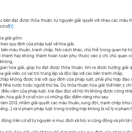
các bên đạt được thỏa thuận, tự nguyện giải quyết với nhau các mâu t
cơ sở
[1]
.
òa giải gồm:
heo quy định của pháp luật về hòa giải.
c bên mâu thuẫn, tranh chấp. Nói cách khác, chủ thể trong quan hệ hò
ải thành hay không thành hoàn toàn phụ thuộc vào ý chí chủ quan c
 không.
ian hòa giải, giúp họ đạt được thỏa thuận, tìm ra được hướng giải 
 giải viên, có vai trò trung lập và độc lập với các bên tranh chấp.
chấp không được trái với quy định của pháp luật, phải phù hợp đạo 
i Nhà nước hoặc người thứ ba. Dù thỏa thuận hòa giải thể hiện ý ch
điều cấm của pháp luật, trái đạo đức xã hội thì không được công nhậ
n, hòa giải ở cơ sở còn có những đặc điểm riêng như sau:
 sở năm 2013, nhằm giải quyết các mâu thuẫn, xung đột, tranh chấp (nh
iềng…) và vi phạm pháp luật trong trường hợp không bị xử lý vi phạm 
 động trên cơ sở tự nguyện vì mục đích xã hội, vì cộng đồng và phi lợi 