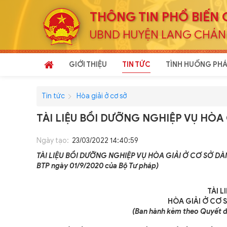
THÔNG TIN PHỔ BIẾN 
UBND HUYỆN LANG CHÁ
GIỚI THIỆU
TIN TỨC
TÌNH HUỐNG PHÁ
Tin tức
Hòa giải ở cơ sở
TÀI LIỆU BỒI DƯỠNG NGHIỆP VỤ HÒA
Ngày tạo:
23/03/2022 14:40:59
TÀI LIỆU BỒI DƯỠNG NGHIỆP VỤ HÒA GIẢI Ở CƠ SỞ DÀN
BTP ngày 01/9/2020 của Bộ Tư pháp)
TÀI L
HÒA GIẢI Ở CƠ 
(Ban hành kèm theo Quyết đ