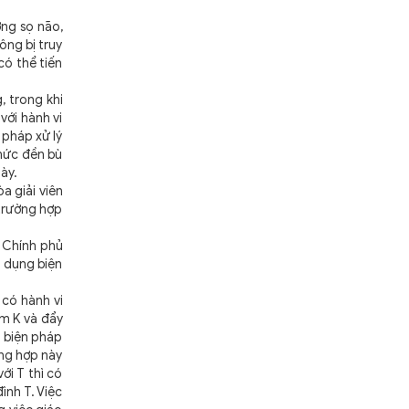
ơng sọ não,
ông bị truy
có thể tiến
, trong khi
với hành vi
 pháp xử lý
mức đền bù
này.
a giải viên
 trường hợp
 Chính phủ
p dụng biện
có hành vi
em K và đẩy
g biện pháp
ờng hợp này
ới T thì có
ình T. Việc