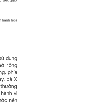
g việc giáo
ến hành hòa
sử dụng
mở rộng
ng, phía
y, bà X
X thường
 hành vi
ước nên