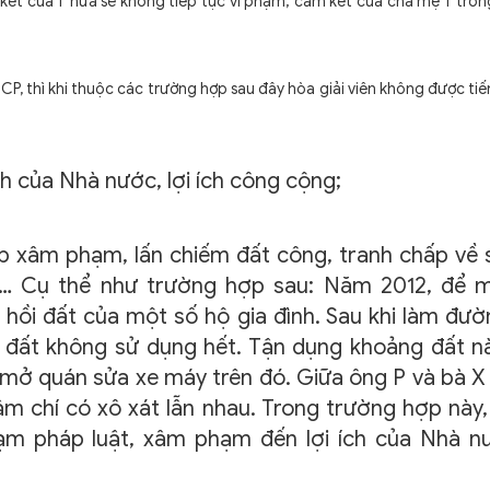
 kết của T hứa sẽ không tiếp tục vi phạm; cam kết của cha mẹ T tron
CP, thì khi thuộc các trường hợp sau đây hòa giải viên không được ti
h của Nhà nước, lợi ích công cộng;
 xâm phạm, lấn chiếm đất công, tranh chấp về 
g… Cụ thể như trường hợp sau: Năm 2012, để 
hồi đất của một số hộ gia đình. Sau khi làm đườ
đất không sử dụng hết. Tận dụng khoảng đất nà
 mở quán sửa xe máy trên đó. Giữa ông P và bà 
hậm chí có xô xát lẫn nhau. Trong trường hợp này,
hạm pháp luật, xâm phạm đến lợi ích của Nhà n