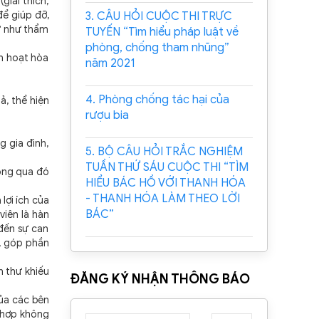
giải thích,
ể giúp đỡ,
3. CÂU HỎI CUỘC THI TRỰC
ử như thẩm
TUYẾN “Tìm hiểu pháp luật về
phòng, chống tham nhũng”
nh hoạt hòa
năm 2021
4. Phòng chống tác hại của
ả, thể hiện
rượu bia
g gia đình,
5. BỘ CÂU HỎI TRẮC NGHIỆM
TUẦN THỨ SÁU CUỘC THI “TÌM
hông qua đó
HIỂU BÁC HỒ VỚI THANH HÓA
- THANH HÓA LÀM THEO LỜI
lợi ích của
BÁC”
viên là hàn
đến sự can
n, góp phần
n thư khiếu
ĐĂNG KÝ NHẬN THÔNG BÁO
của các bên
 hợp không