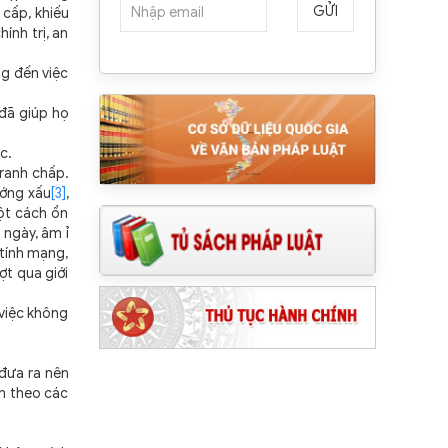
GỬI
 cấp, khiếu
ính trị, an
ng đến việc
 đã giúp họ
ực.
tranh chấp.
hướng xấu
[3]
,
ột cách ổn
 ngày, âm ỉ
 tính mạng,
ợt qua giới
 việc không
 đưa ra
nên
n theo các