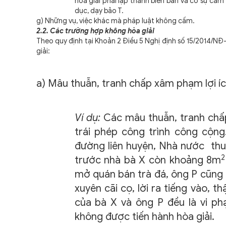
hòa giải phải lập thành biên bản và có sự cam
dục, dạy bảo T.
g) Những vụ, việc khác mà pháp luật không cấm.
2.2. Các trường hợp không hòa giải
Theo quy định tại Khoản 2 Điều 5 Nghị định số 15/2014/NĐ-
giải:
a) Mâu thuẫn, tranh chấp xâm phạm lợi íc
Ví dụ:
Các mâu thuẫn, tranh chấp
trái phép công trình công cộn
đường liên huyện, Nhà nước thu 
2
trước nhà bà X còn khoảng 8m
mở quán bán trà đá, ông P cũng
xuyên cãi cọ, lời ra tiếng vào, t
của bà X và ông P đều là vi p
không được tiến hành hòa giải.