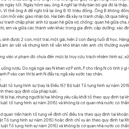
c ngày tốt. Ngày hôm sau, ông A nghĩ lại thấy bán bò giá đó là thấp,
 Vì thế ông A đề nghị trả lại ông B 10 triệu đồng. Ông B không đồn
còn mỗi việc giao nhận bò. Hai bên đã xảy ra tranh chấp, lời qua tiếng l
hư tranh chấp phát sinh từ quan hệ giữa vợ, chồng; quan hệ giữa cha,
chị, em và giữa các thành viên khác trong gia đình; cấp dưỡng; xác đị
, sinh được 2 con, một trai, một gái, hiện 2 con đang tuổi đi học. Hàng
Làm ăn vất vả nhưng kinh tế vẫn khó khăn nên anh chị thường xuyên
g việc vi phạm đó chưa đến mức bị truy cứu trách nhiệm hình sự, xử
 uống rượu. Do ngà ngà say N khen vợ P xinh, P cho rằng N có tình ý gì 
 anh P vào can thì bị anh N đẩy ra, ngã xây xước tay chân.
:
 luật tố tụng hình sự (nay là Điều 157 Bộ luật Tố tụng hình sự năm 201
nh theo quy định của pháp luật.
ời bị hại, nhưng người bị hại không yêu cầu khởi tố theo quy định tại k
Bộ luật tố tụng hình sự năm 2015) và không bị cơ quan nhà nước có th
ơ quan tiến hành tố tụng về đình chỉ điều tra theo quy định tại khoản
uật Tố tụng hình sự năm 2015) hoặc đình chỉ vụ án theo quy định tại K
Bộ luật Tố tụng hình sự năm 2015) và không bị cơ quan nhà nước có th