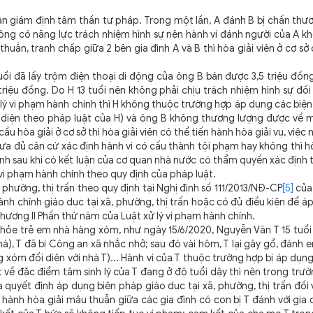
ận giám định tâm thần tư pháp. Trong một lần, A đánh B bị chấn thư
ông có năng lực trách nhiệm hình sự nên hành vi đánh người của A kh
thuẫn, tranh chấp giữa 2 bên gia đình A và B thì hòa giải viên ở cơ sở 
tuổi đã lấy trộm điện thoại di động của ông B bán được 3,5 triệu đồng
riệu đồng. Do H 13 tuổi nên không phải chịu trách nhiệm hình sự đối 
 lý vi phạm hành chính thì H không thuộc trường hợp áp dụng các biện
i diện theo pháp luật của H) và ông B không thương lượng được về 
ầu hòa giải ở cơ sở thì hòa giải viên có thể tiến hành hòa giải vụ, việc 
a đủ căn cứ xác định hành vi có cấu thành tội phạm hay không thì hò
hành sau khi có kết luận của cơ quan nhà nước có thẩm quyền xác định
ý vi phạm hành chính theo quy định của pháp luật.
 phường, thị trấn theo quy định tại Nghị định số 111/2013/NĐ-CP
[5]
của
nh chính giáo dục tại xã, phường, thị trấn hoặc có đủ điều kiện để á
Chương II Phần thứ năm của Luật xử lý vi phạm hành chính.
hỏe trẻ em nhà hàng xóm, như ngày 15/6/2020, Nguyễn Văn T 15 tuổi 
), T đã bị Công an xã nhắc nhở; sau đó vài hôm, T lại gây gổ, đánh 
 xóm đối diện với nhà T)... Hành vi của T thuộc trường hợp bị áp dụn
xét về đặc điểm tâm sinh lý của T đang ở độ tuổi dậy thì nên trong trư
quyết định áp dụng biện pháp giáo dục tại xã, phường, thị trấn đối v
 hành hòa giải mâu thuẫn giữa các gia đình có con bị T đánh với gia đ