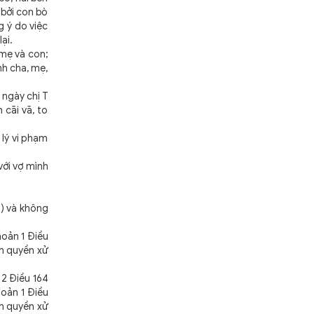
 bởi con bò
g ý do việc
ại.
 mẹ và con;
nh cha, mẹ,
 ngày chị T
 cãi vã, to
 lý vi phạm
với vợ mình
5) và không
hoản 1 Điều
ẩm quyền xử
 2 Điều 164
hoản 1 Điều
ẩm quyền xử