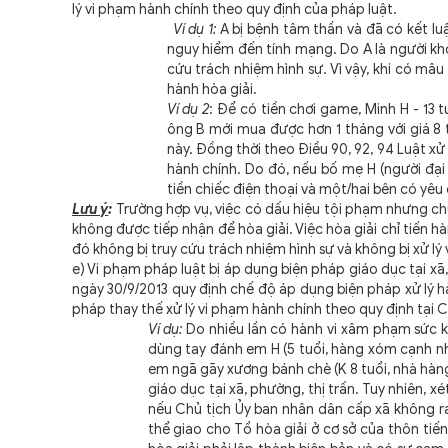
lý vi phạm hành chính theo quy định của pháp luật.
Ví dụ 1:
A bị bệnh tâm thần và đã có kết lu
nguy hiểm đến tính mạng. Do A là người kh
cứu trách nhiệm hình sự. Vì vậy, khi có mâu 
hành hòa giải.
Ví dụ 2
: Để có tiền chơi game, Minh H - 13 
ông B mới mua được hơn 1 tháng với giá 8 t
này. Đồng thời theo Điều 90, 92, 94 Luật xử
hành chính. Do đó, nếu bố mẹ H (người đạ
tiền chiếc điện thoại và một/hai bên có yêu c
Lưu ý
:
Trường hợp vụ, việc có dấu hiệu tội phạm nhưng chư
không được tiếp nhận để hòa giải. Việc hòa giải chỉ tiến 
đó không bị truy cứu trách nhiệm hình sự và không bị xử l
e) Vi phạm pháp luật bị áp dụng biện pháp giáo dục tại xã,
ngày 30/9/2013 quy định chế độ áp dụng biện pháp xử lý hà
pháp thay thế xử lý vi phạm hành chính theo quy định tại 
Ví dụ:
Do nhiều lần có hành vi xâm phạm sức k
dùng tay đánh em H (5 tuổi, hàng xóm cạnh nhà
em ngã gãy xương bánh chè (K 8 tuổi, nhà hàng
giáo dục tại xã, phường, thị trấn. Tuy nhiên, 
nếu Chủ tịch Ủy ban nhân dân cấp xã không ra 
thể giao cho Tổ hòa giải ở cơ sở của thôn tiến