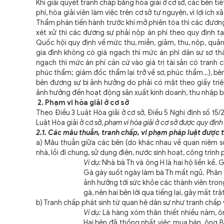
Khi giải quyết tranh chấp bằng hòa giải ở cơ sở, các bên tiết
phí, hòa giải viên làm việc trên cơ sở tự nguyện, vì lợi ích
Thẩm phán tiến hành trước khi mở phiên tòa thì các đương
xét xử thì các đương sự phải nộp án phí theo quy định 
Quốc hội quy định về mức thu, miễn, giảm, thu, nộp, quản 
gia đình không có giá ngạch thì mức án phí dân sự sơ th
ngạch thì mức án phí căn cứ vào giá trị tài sản có tranh 
phúc thẩm; giám đốc thẩm lại trở về sơ, phúc thẩm…),
bên
bên đương sự bị ảnh hưởng do phải có mặt theo giấy tri
ảnh hưởng đến hoạt động sản xuất kinh doanh, thu nhập b
2. Phạm vi hòa giải ở cơ sở
Theo Điều 3 Luật Hòa giải ở cơ sở, Điều 5 Nghị định số 1
Luật Hòa giải ở cơ sở,
phạm vi hòa giải ở cơ sở được quy định
2.1. Các mâu thuẫn, tranh chấp, vi phạm pháp luật được 
a) Mâu thuẫn giữa các bên (do khác nhau về quan niệm sốn
nhà, lối đi chung, sử dụng điện, nước sinh hoạt, công trình
Ví dụ:
Nhà bà Th và ông H là hai hộ liền kề.
Gà gáy suốt ngày làm bà Th mất ngủ. Phân 
ảnh hưởng tới sức khỏe các thành viên tro
gà, nên hai bên lời qua tiếng lại, gây mất tr
b) Tranh chấp phát sinh từ quan hệ dân sự như tranh chấp 
Ví dụ:
Là hàng xóm thân thiết nhiều năm, ôn
Hai bên đã thống nhất việc mua bán, ông B 