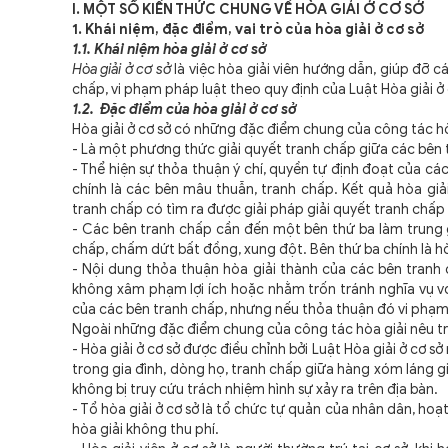
I. MỘT SỐ KIẾN THỨC CHUNG VỀ HÒA GIẢI Ở CƠ SỞ
1. Khái niệm, đặc điểm, vai trò của hòa giải ở cơ sở
1.1. Khái niệm hòa giải ở cơ sở
Hòa giải ở cơ sở
là việc hòa giải viên hướng dẫn, giúp đỡ 
chấp, vi phạm pháp luật theo quy định của Luật Hòa giải ở 
1.2. Đặc điểm của hòa giải ở cơ sở
Hòa giải ở cơ sở có những đặc điểm chung của công tác h
- Là một phương thức giải quyết tranh chấp giữa các bên t
- Thể hiện sự thỏa thuận ý chí, quyền tự định đoạt của cá
chính là các bên mâu thuẫn, tranh chấp. Kết quả hòa gi
tranh chấp có tìm ra được giải pháp giải quyết tranh chấp
- Các bên tranh chấp cần đến một bên thứ ba làm trung g
chấp, chấm dứt bất đồng, xung đột. Bên thứ ba chính là hòa
- Nội dung thỏa thuận hòa giải thành của các bên tranh 
không xâm phạm lợi ích hoặc nhằm trốn tránh nghĩa vụ vớ
của các bên tranh chấp, nhưng nếu thỏa thuận đó vi phạm 
Ngoài những đặc điểm chung của công tác hòa giải nêu trê
- Hòa giải ở cơ sở được điều chỉnh bởi Luật Hòa giải ở cơ
trong gia đình, dòng họ, tranh chấp giữa hàng xóm láng g
không bị truy cứu trách nhiệm hình sự xảy ra trên địa bàn.
- Tổ hòa giải ở cơ sở là tổ chức tự quản của nhân dân, hoạt
hòa giải không thu phí.