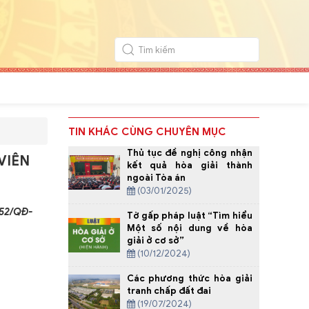
TIN KHÁC CÙNG CHUYÊN MỤC
Thủ tục đề nghị công nhận
VIÊN
kết quả hòa giải thành
ngoài Tòa án
(03/01/2025)
852/QĐ-
Tờ gấp pháp luật “Tìm hiểu
Một số nội dung về hòa
giải ở cơ sở”
(10/12/2024)
Các phương thức hòa giải
tranh chấp đất đai
(19/07/2024)