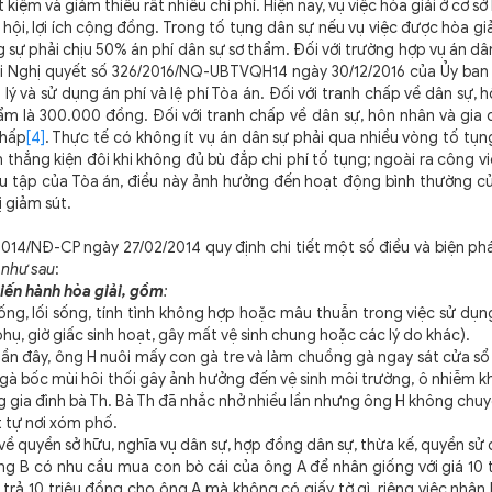
 kiệm và giảm thiểu rất nhiều chi phí. Hiện nay, vụ việc hòa giải ở cơ s
 xã hội, lợi ích cộng đồng. Trong tố tụng dân sự nếu vụ việc được hòa gi
 sự phải chịu 50% án phí dân sự sơ thẩm. Đối với trường hợp vụ án dâ
tại Nghị quyết số 326/2016/NQ-UBTVQH14 ngày 30/12/2016 của Ủy ban
lý và sử dụng án phí và lệ phí Tòa án. Đối với tranh chấp về dân sự, 
ẩm là 300.000 đồng. Đối với tranh chấp về dân sự, hôn nhân và gia 
chấp
[4]
. Thực tế có không ít vụ án dân sự phải qua nhiều vòng tố tụn
 thắng kiện đôi khi không đủ bù đắp chi phí tố tụng; ngoài ra công v
ệu tập của Tòa án, điều này ảnh hưởng đến hoạt động bình thường củ
ị giảm sút.
5/2014/NĐ-CP ngày 27/02/2014 quy định chi tiết một số điều và biện ph
 như sau
:
tiến hành hòa giải, gồm
:
g, lối sống, tính tình không hợp hoặc mâu thuẫn trong việc sử dụng
 phụ, giờ giấc sinh hoạt, gây mất vệ sinh chung hoặc các lý do khác).
 Gần đây, ông H nuôi mấy con gà tre và làm chuồng gà ngay sát cửa sổ
gà bốc mùi hôi thối gây ảnh hưởng đến vệ sinh môi trường, ô nhiễm k
ng gia đình bà Th. Bà Th đã nhắc nhở nhiều lần nhưng ông H không ch
ật tự nơi xóm phố.
về quyền sở hữu, nghĩa vụ dân sự, hợp đồng dân sự, thừa kế, quyền sử
g B có nhu cầu mua con bò cái của ông A để nhân giống với giá 10 
trả 10 triệu đồng cho ông A mà không có giấy tờ gì, riêng việc nhận 