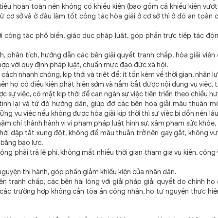
tiêu hoàn toàn nên không có khiếu kiện (bao gồm cả khiếu kiện vượt
ừ cơ sở và ở đâu làm tốt công tác hòa giải ở cơ sở thì ở đó an toàn ch
ới công tác phổ biến, giáo dục pháp luật, góp phần trực tiếp tác độ
h, phân tích, hướng dẫn các bên giải quyết tranh chấp, hòa giải viên
hợp với quy định pháp luật, chuẩn mực đạo đức xã hội.
cách nhanh chóng, kịp thời và triệt để; ít tốn kém về thời gian, nhân l
ư nên họ có điều kiện phát hiện sớm và nắm bắt được nội dung vụ việc, 
ược sự việc, có mặt kịp thời để can ngăn sự việc tiến triển theo chiều 
 tĩnh lại và từ đó hướng dẫn, giúp đỡ các bên hóa giải mâu thuẫn m
ng vụ việc nếu không được hòa giải kịp thời thì sự việc bị dồn nén lâu
hậm chí thành hành vi vi phạm pháp luật hình sự, xâm phạm sức khỏe,
thời dập tắt xung đột, không để mâu thuẫn trở nên gay gắt, không vư
 bằng bạo lực.
hông phải trả lệ phí, không mất nhiều thời gian tham gia vụ kiện, công
 nguyện thi hành, góp phần giảm khiếu kiện của nhân dân.
bên tranh chấp,
các bên hài lòng với giải pháp giải quyết do chính họ
 các trường hợp không cần tòa án công nhận, họ tự nguyện thực hiệ