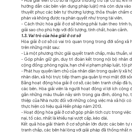
- Hòa giải viên ở cơ sở là người thường trú tại cơ sở, khi 
hướng dẫn các bên vận dụng pháp luật) mà còn dựa vào 
thuyết phục các bên tự thương lượng, thỏa thuận chấm d
phán và không được ra phán quyết như trọng tài viên.
- Cách thức hòa giải ở cơ sở không phải tuân theo trình tự
giải sao cho phù hợp với đối tượng, tính chất, hoàn cảnh.
1.3. Vai trò của hòa giải ở cơ sở
Hòa giải ở cơ sở có vai trò quan trọng trong đời sống xã 
trên những mặt sau:
- Là một phương thức giải quyết tranh chấp, mâu thuẫn, v
- Góp phần giữ gìn, duy trì đoàn kết trong nội bộ nhân d
cộng đồng; phòng ngừa, hạn chế vi phạm pháp luật, tội ph
- Phát huy quyền làm chủ của nhân dân trong quản lý xã hộ
nhân dân, xã hội trực tiếp tham gia quản lý mọi mặt đời số
Bằng hoạt động hòa giải ở cơ sở, các bên tranh chấp đã tự
các bên. Hòa giải viên là người hoạt động vì lợi ích cộng
gắn những mâu thuẫn nảy sinh trong gia đình, dòng họ, 
thiệp của Nhà nước đối với những công việc mà xã hội có
thực hiện có hiệu quả Hiến pháp năm 2013.
- Hoạt động hòa giải ở cơ sở góp phần tích cực trong việ
nại, tố cáo, nhất là khiếu nại vượt cấp, kéo dài.
Kết quả hòa giải thành ở cơ sở phần lớn được các bên tự 
tranh chấp,
các bên hài lòng với giải pháp đã thống nhất
n