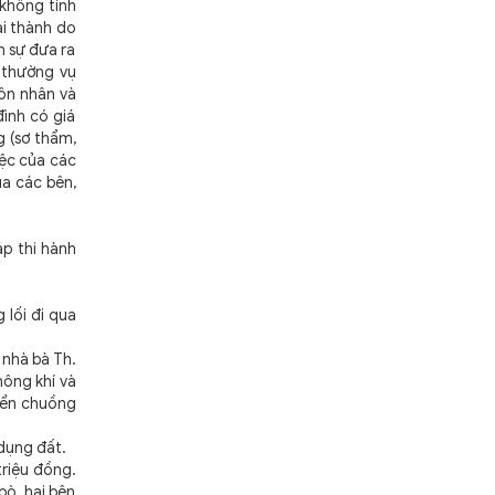
ở không tính
ải thành do
n sự đưa ra
 thường vụ
hôn nhân và
đình có giá
g (sơ thẩm,
iệc của các
a các bên,
áp thi hành
 lối đi qua
 nhà bà Th.
hông khí và
uyển chuồng
 dụng đất.
triệu đồng.
bò, hai bên