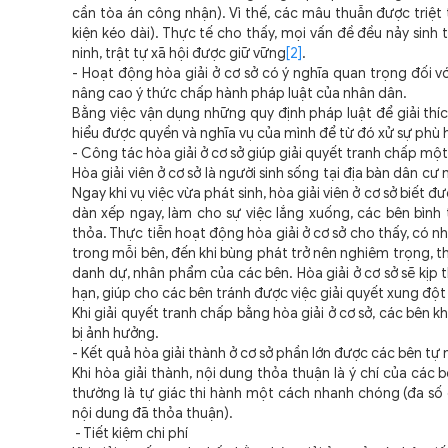
cần tòa án công nhận). Vì thế,
các mâu thuẫn được triệt 
kiện kéo dài). Thực tế cho thấy, mọi vấn đề đều nảy sinh t
ninh, trật tự xã hội được giữ vững
[2]
.
- Hoạt động hòa giải ở cơ sở có ý nghĩa quan trọng đối v
nâng cao ý thức chấp hành pháp luật của nhân dân.
Bằng việc vận dụng những quy định pháp luật để giải thíc
hiểu được quyền và nghĩa vụ của mình để từ đó xử sự phù 
- Công tác hòa giải ở cơ sở giúp g
iải quyết tranh chấp một 
Hòa giải viên ở cơ sở là người sinh sống tại địa bàn dân c
Ngay khi vụ việc vừa phát sinh, hòa giải viên ở cơ sở biết đ
dàn xếp ngay, làm cho sự việc lắng xuống, các bên bình
thỏa.
Thực tiễn hoạt động hòa giải ở cơ sở cho thấy, có nhữ
trong mỗi bên, đến khi bùng phát trở nên nghiêm trọng, t
danh dự, nhân phẩm của các bên. Hòa giải ở cơ sở sẽ kịp 
hạn, giúp cho các bên tránh được việc giải quyết xung đột
Khi giải quyết tranh chấp bằng hòa giải ở cơ sở, các bên k
bị ảnh hưởng.
- Kết quả hòa giải thành ở cơ sở phần lớn được các bên tự
Khi hòa giải thành, nội dung thỏa thuận là ý chí của các 
thường là tự giác thi hành một cách nhanh chóng (đa số
nội dung đã thỏa thuận).
- Tiết kiệm chi phí