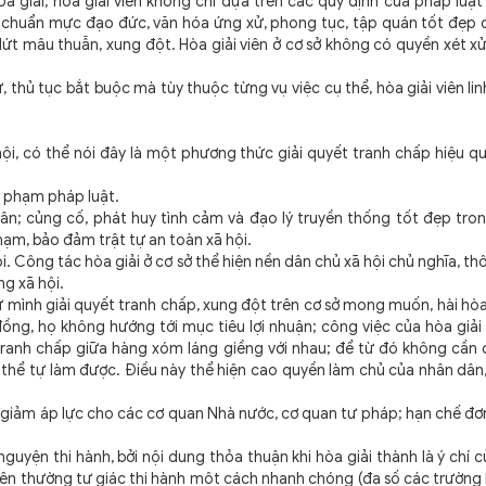
hòa giải, hòa giải viên không chỉ dựa trên các quy định của pháp luật (
chuẩn mực đạo đức, văn hóa ứng xử, phong tục, tập quán tốt đẹp đ
ứt mâu thuẫn, xung đột. Hòa giải viên ở cơ sở không có quyền xét x
, thủ tục bắt buộc mà tùy thuộc từng vụ việc cụ thể, hòa giải viên li
hội, có thể nói đây là một phương thức giải quyết tranh chấp hiệu qu
i phạm pháp luật.
ân; củng cố, phát huy tình cảm và đạo lý truyền thống tốt đẹp tron
ạm, bảo đảm trật tự an toàn xã hội.
i. Công tác hòa giải ở cơ sở thể hiện nền dân chủ xã hội chủ nghĩa, t
ng xã hội.
 mình giải quyết tranh chấp, xung đột trên cơ sở mong muốn, hài hòa 
 đồng, họ không hướng tới mục tiêu lợi nhuận; công việc của hòa giải 
tranh chấp giữa hàng xóm láng giềng với nhau; để từ đó không cần 
 thể tự làm được. Điều này thể hiện cao quyền làm chủ của nhân dâ
c giảm áp lực cho các cơ quan Nhà nước, cơ quan tư pháp; hạn chế đơ
nguyện thi hành, bởi n
ội dung thỏa thuận khi hòa giải thành là ý chí 
ên thường tự giác thi hành một cách nhanh chóng (đa số các trường