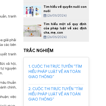
Tìm hiểu về quyền nuôi con
nuôi
(26/05/2024)
huẫn, tranh
Tìm hiểu một số quy định
của pháp luật về xác định
cha, mẹ, con
(26/05/2024)
a giải phải
ủa các bên
TRẮC NGHIỆM
quyết tranh
đức xã hội,
1. CUỘC THI TRỰC TUYẾN “TÌM
í tự nguyện
HIỂU PHÁP LUẬT VỀ AN TOÀN
n.
GIAO THÔNG”
ư mâu thuẫn
hành chính,
2. CUỘC THI TRỰC TUYẾN “TÌM
HIỂU PHÁP LUẬT VỀ AN TOÀN
nhuận; việc
GIAO THÔNG”