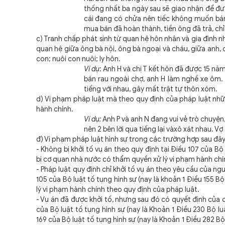
thống nhất ba ngày sau sẽ giao nhận để đượ
cái đang có chửa nên tiếc không muốn bán.
mua bán đã hoàn thành, tiền ông đã trả, chỉ 
c) Tranh chấp phát sinh từ quan hệ hôn nhân và gia đình n
quan hệ giữa ông bà nội, ông bà ngoại và cháu, giữa anh, 
con; nuôi con nuôi; ly hôn.
Ví dụ
: Anh H và chị T kết hôn đã được 15 năm
bán rau ngoài chợ, anh H làm nghề xe ôm. 
tiếng với nhau, gây mất trật tự thôn xóm.
d) Vi phạm pháp luật mà theo quy định của pháp luật nhữn
hành chính.
Ví dụ:
Anh P và anh N đang vui vẻ trò chuyện,
nên 2 bên lời qua tiếng lại vàxô xát nhau. Vợ
đ) Vi phạm pháp luật hình sự trong các trường hợp sau đây
- Không bị khởi tố vụ án theo quy định tại Điều 107 của Bộ
bị cơ quan nhà nước có thẩm quyền xử lý vi phạm hành chí
- Pháp luật quy định chỉ khởi tố vụ án theo yêu cầu của ngư
105 của Bộ luật tố tụng hình sự (nay là khoản 1 Điều 155 
lý vi phạm hành chính theo quy định của pháp luật.
- Vụ án đã được khởi tố, nhưng sau đó có quyết định của c
của Bộ luật tố tụng hình sự (nay là Khoản 1 Điều 230 Bộ l
169 của Bộ luật tố tụng hình sự (nay là Khoản 1 Điều 282 