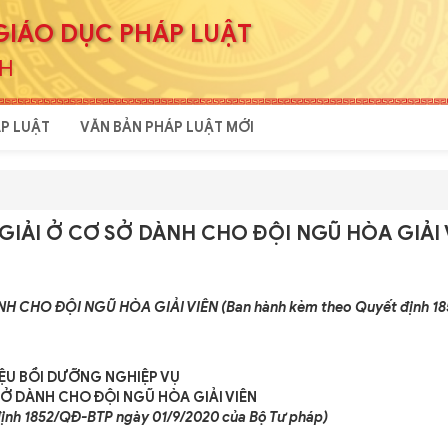
GIÁO DỤC PHÁP LUẬT
NH
P LUẬT
VĂN BẢN PHÁP LUẬT MỚI
 GIẢI Ở CƠ SỞ DÀNH CHO ĐỘI NGŨ HÒA GIẢI 
H CHO ĐỘI NGŨ HÒA GIẢI VIÊN (Ban hành kèm theo Quyết định 1
IỆU BỒI DƯỠNG NGHIỆP VỤ
SỞ DÀNH CHO ĐỘI NGŨ HÒA GIẢI VIÊN
ịnh 1852/QĐ-BTP ngày 01/9/2020 của Bộ Tư pháp)