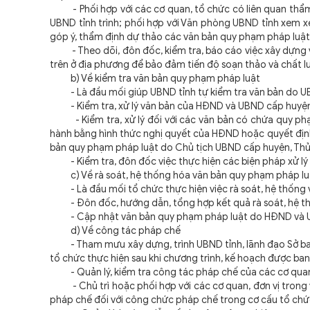
- Phối hợp với các cơ quan, tổ chức có liên quan thẩm 
UBND tỉnh trình; phối hợp với Văn phòng UBND tỉnh xem xé
góp ý, thẩm định dự thảo các văn bản quy phạm pháp luậ
- Theo dõi, đôn đốc, kiểm tra, báo cáo việc xây dựng v
trên ở địa phương để bảo đảm tiến độ soạn thảo và chất lư
b) Về kiểm tra văn bản quy phạm pháp luật
- Là đầu mối giúp UBND tỉnh tự kiểm tra văn bản do U
- Kiểm tra, xử lý văn bản của HĐND và UBND cấp huyệ
- Kiểm tra, xử lý đối với các văn bản có chứa quy p
hành bằng hình thức nghị quyết của HĐND hoặc quyết địn
bản quy phạm pháp luật do Chủ tịch UBND cấp huyện, Th
- Kiểm tra, đôn đốc việc thực hiện các biện pháp xử lý v
c) Về rà soát, hệ thống hóa văn bản quy phạm pháp l
- Là đầu mối tổ chức thực hiện việc rà soát, hệ thống 
- Đôn đốc, hướng dẫn, tổng hợp kết quả rà soát, hệ t
- Cập nhật văn bản quy phạm pháp luật do HĐND và UBND
d) Về công tác pháp chế
- Tham mưu xây dựng, trình UBND tỉnh, lãnh đạo Sở ban 
tổ chức thực hiện sau khi chương trình, kế hoạch được ba
- Quản lý, kiểm tra công tác pháp chế của các cơ qua
- Chủ trì hoặc phối hợp với các cơ quan, đơn vị trong 
pháp chế đối với công chức pháp chế trong cơ cấu tổ ch