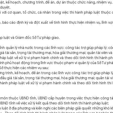
kế hoạch, chương trình, đề án, dự án thuộc chức năng, nhiệm vụ,
 duyệt.
ới cơ quan, tổ chức, cá nhân trong việc thi hành pháp luật thuộc 
o cáo định kỳ và đột xuất về tình hình thực hiện nhiệm vụ, lĩnh v
 luật và Giám đốc Sở Tư pháp giao.
uản lý nhà nước trong các lĩnh vực: công tác trợ giúp pháp lý; côn
iá tài sản, trọng tài thương mại, hòa giải thương mại; quản tài viên v
pháp luật về xử lý vi phạm hành chính và theo dõi tình hình thi hành phá
chính phủ hoạt động trong lĩnh vực thuộc phạm vi quản lý của Sở Tư ph
 thực hiện các nhiệm vụ sau:
rình, kế hoạch, đề án trong các lĩnh vực công tác trợ giúp pháp l
đấu giá tài sản, trọng tài thương mại, hòa giải thương mại; quản tài v
i hành pháp luật về xử lý vi phạm hành chính và theo dõi tình hình th
n thuộc UBND tỉnh, UBND cấp huyện trong việc thực hiện công tá
 UBND tỉnh về việc xử lý kết quả theo dõi tình hình thi hành pháp luật;
uật ở địa phương và kiến nghị các biện pháp giải quyết những khó k