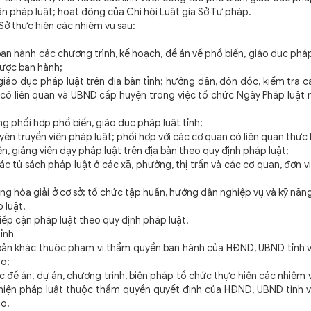
cận pháp luật; hoạt động của Chi hội Luật gia Sở Tư pháp.
 thực hiện các nhiệm vụ sau:
hành các chương trình, kế hoạch, đề án về phổ biến, giáo dục pháp 
 được ban hành;
o dục pháp luật trên địa bàn tỉnh; hướng dẫn, đôn đốc, kiểm tra c
 có liên quan và UBND cấp huyện trong việc tổ chức Ngày Pháp luật
phối hợp phổ biến, giáo dục pháp luật tỉnh;
n truyền viên pháp luật; phối hợp với các cơ quan có liên quan thực
n, giảng viên dạy pháp luật trên địa bàn theo quy định pháp luật;
tủ sách pháp luật ở các xã, phường, thị trấn và các cơ quan, đơn v
hòa giải ở cơ sở; tổ chức tập huấn, hướng dẫn nghiệp vụ và kỹ năng
p luật.
p cận pháp luật theo quy định pháp luật.
tỉnh
bản khác thuộc phạm vi thẩm quyền ban hành của HĐND, UBND tỉnh v
ao;
 án, dự án, chương trình, biện pháp tổ chức thực hiện các nhiệm v
thiện pháp luật thuộc thẩm quyền quyết định của HĐND, UBND tỉnh v
ao.