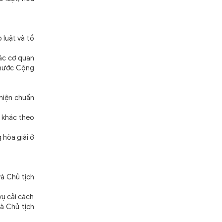
luật và tổ
ác cơ quan
 nước Cộng
 hiện chuẩn
ị khác theo
 hòa giải ở
à Chủ tịch
ụ cải cách
à Chủ tịch