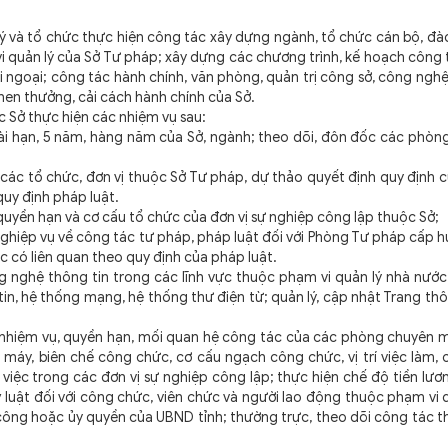
 tổ chức thực hiện công tác xây dựng ngành, tổ chức cán bộ, đào
vi quản lý của Sở Tư pháp; xây dựng các chương trình, kế hoạch công 
i ngoại; công tác hành chính, văn phòng, quản trị công sở, công nghệ
a khen thưởng, cải cách hành chính của Sở.
Sở thực hiện các nhiệm vụ sau:
ạn, 5 năm, hàng năm của Sở, ngành; theo dõi, đôn đốc các phòng,
các tổ chức, đơn vị thuộc Sở Tư pháp, dự thảo quyết định quy định 
quy định pháp luật.
yền hạn và cơ cấu tổ chức của đơn vị sự nghiệp công lập thuộc Sở;
iệp vụ về công tác tư pháp, pháp luật đối với Phòng Tư pháp cấp h
c có liên quan theo quy định của pháp luật.
hệ thông tin trong các lĩnh vực thuộc phạm vi quản lý nhà nước
in, hệ thống mạng, hệ thống thư điện từ; quản lý, cập nhật Trang thô
iệm vụ, quyền hạn, mối quan hệ công tác của các phòng chuyên 
máy, biên chế công chức, cơ cấu ngạch công chức, vị trí việc làm, 
iệc trong các đơn vị sự nghiệp công lập; thực hiện chế độ tiền lươ
ỷ luật đối với công chức, viên chức và người lao động thuộc phạm vi 
công hoặc ủy quyền của UBND tỉnh; thường trực, theo dõi công tác t