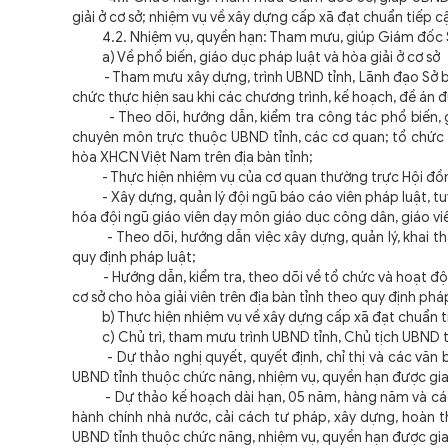
giải ở cơ sở; nhiệm vụ về xây dựng cấp xã đạt chuẩn tiếp 
4.2. Nhiệm vụ, quyền hạn: Tham mưu, giúp Giám đốc Sở
a) Về phổ biến, giáo dục pháp luật và hòa giải ở cơ sở
- Tham mưu xây dựng, trình UBND tỉnh, Lãnh đạo Sở ban 
chức thực hiện sau khi các chương trình, kế hoạch, đề án
- Theo dõi, hướng dẫn, kiểm tra công tác phổ biến, giá
chuyên môn trực thuộc UBND tỉnh, các cơ quan; tổ chức
hòa XHCN Việt Nam trên địa bàn tỉnh;
- Thực hiện nhiệm vụ của cơ quan thường trực Hội đồng 
- Xây dựng, quản lý đội ngũ báo cáo viên pháp luật, tuyê
hóa đội ngũ giáo viên dạy môn giáo dục công dân, giáo viê
- Theo dõi, hướng dẫn việc xây dựng, quản lý, khai thác 
quy định pháp luật;
- Hướng dẫn, kiểm tra, theo dõi về tổ chức và hoạt động 
cơ sở cho hòa giải viên trên địa bàn tỉnh theo quy định phá
b) Thực hiện nhiệm vụ về xây dựng cấp xã đạt chuẩn tiế
c) Chủ trì, tham mưu trình UBND tỉnh, Chủ tịch UBND 
- Dự thảo nghị quyết, quyết định, chỉ thị và các văn 
UBND tỉnh thuộc chức năng, nhiệm vụ, quyền hạn được gi
- Dự thảo kế hoạch dài hạn, 05 năm, hàng năm và các đề
hành chính nhà nước, cải cách tư pháp, xây dựng, hoàn 
UBND tỉnh thuộc chức năng, nhiệm vụ, quyền hạn được gi