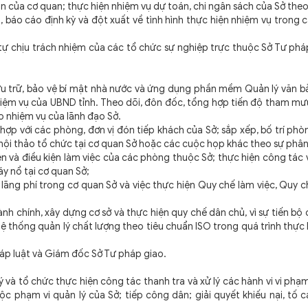
n của cơ quan; thực hiện nhiệm vụ dự toán, chi ngân sách của Sở theo
o cáo định kỳ và đột xuất về tình hình thực hiện nhiệm vụ trong c
ự chịu trách nhiệm của các tổ chức sự nghiệp trực thuộc Sở Tư phá
 trữ, bảo vệ bí mật nhà nước và ứng dụng phần mềm Quản lý văn bả
iệm vụ của UBND tỉnh. Theo dõi, đôn đốc, tổng hợp tiến độ tham mưu
ao nhiệm vụ của lãnh đạo Sở.
p với các phòng, đơn vị đón tiếp khách của Sở; sắp xếp, bố trí phò
, hội thảo tổ chức tại cơ quan Sở hoặc các cuộc họp khác theo sự phâ
và điều kiện làm việc của các phòng thuộc Sở; thực hiện công tác 
áy nổ tại cơ quan Sở;
ãng phí trong cơ quan Sở và việc thực hiện Quy chế làm việc, Quy c
 chính, xây dựng cơ sở và thực hiện quy chế dân chủ, vì sự tiến bộ
 hệ thống quản lý chất lượng theo tiêu chuẩn ISO trong quá trình thực
p luật và Giám đốc Sở Tư pháp giao.
tổ chức thực hiện công tác thanh tra và xử lý các hành vi vi phạm 
ộc phạm vi quản lý của Sở; tiếp công dân; giải quyết khiếu nại, tố 