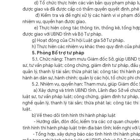
d) Tổ chức thực hiện các văn bản quy phạm pháp luật, 
được giao và đã được cấp có thẩm quyền quyết định, phê
đ) Kiểm tra và đề nghị xử lý các hành vi vi phạm đối v
nhiệm vụ, quyền hạn được giao.
e) Thực hiện công tác thông tin, thống kê, tổng hợp, bá
được giao với UBND tỉnh và Bộ Tư pháp.
g) Hoạt động của Chi hội Luật gia Sở Tư pháp.
h) Thực hiện các nhiệm vụ khác theo quy định của pháp
5. Phòng Bổ trợ tư pháp
5.1. Chức năng: Tham mưu Giám đốc Sở, giúp UBND tỉnh q
sư, tư vấn pháp luật; công chứng, giám định tư pháp, đấu g
quản lý, thanh lý tài sản; thừa phát lại; công tác thi hành 
hành án dân sự, hành chính; quản lý các hội, tổ chức phi 
5.2. Nhiệm vụ, quyền hạn: Tham mưu, giúp Giám đốc Sở
a) Xây dựng và trình UBND tỉnh, Lãnh đạo Sở về chương t
luật sư, tư vấn pháp luật; công chứng, giám định tư pháp, 
nghề quản lý, thanh lý tài sản; thừa phát lại; công tác th
luật.
b) Về theo dõi tình hình thi hành pháp luật
- Hướng dẫn, đôn đốc, kiểm tra các cơ quan chuyên mô
tình hình thi hành pháp luật trên địa bàn tỉnh; kiến nghị với
- Tổng hợp, xây dựng báo cáo tình hình thi hành pháp l