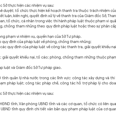
Sở thực hiện các nhiệm vụ sau:
duyệt; tổ chức thực hiện kế hoạch thanh tra thuộc trách nhiệm của
kết luận, kiến nghị, quyết định xử lý về thanh tra của Giám đốc Sở, Th
n, tổ chức, cá nhân trong việc thi hành pháp luật thuộc phạm vi quả
òng, chống tham nhũng theo quy định pháp luật hoặc theo sự phân cấ
ng phạm vi nhiệm vụ, quyền hạn của Sở Tư pháp.
quy định của pháp luật về phòng, chống tham nhũng;
 quy định của pháp luật về công tác thanh tra, giải quyết khiếu nại
iải quyết khiếu nại, tố cáo; phòng, chống tham những thuộc phạm 
 luật và Giám đốc Sở Tư pháp giao.
 quản lý nhà nước trong các lĩnh vực: công tác xây dựng và thi
 phạm pháp luật; công tác pháp chế, công tác hỗ trợ pháp lý cho do
Sở thực hiện các nhiệm vụ sau:
ND tỉnh, Văn phòng UBND tỉnh và các cơ quan, tổ chức có liên qua
UBND tỉnh quy định chi tiết văn bản quy phạm pháp luật của cơ qua