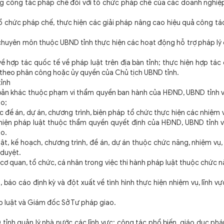
công tác pháp chế đối với tổ chức pháp chế của các doanh nghiệ
hức pháp chế, thực hiện các giải pháp nâng cao hiệu quả công tá
uyên môn thuộc UBND tỉnh thực hiện các hoạt động hỗ trợ pháp lý
p tác quốc tế về pháp luật trên địa bàn tỉnh; thực hiện hợp tác 
à theo phân công hoặc ủy quyền của Chủ tịch UBND tỉnh.
ỉnh
bản khác thuộc phạm vi thẩm quyền ban hành của HĐND, UBND tỉnh v
ao;
 án, dự án, chương trình, biện pháp tổ chức thực hiện các nhiệm v
thiện pháp luật thuộc thẩm quyền quyết định của HĐND, UBND tỉnh v
ao.
kế hoạch, chương trình, đề án, dự án thuộc chức năng, nhiệm vụ,
 duyệt.
 cơ quan, tổ chức, cá nhân trong việc thi hành pháp luật thuộc chức 
o cáo định kỳ và đột xuất về tình hình thực hiện nhiệm vụ, lĩnh v
 luật và Giám đốc Sở Tư pháp giao.
quản lý nhà nước các lĩnh vực: công tác phổ biến, giáo dục pháp