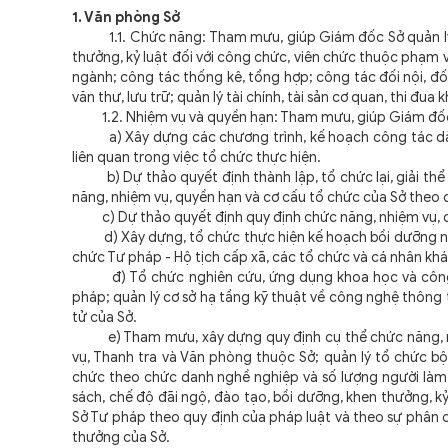
1. Văn phòng Sở
1.1. Chức năng: Tham mưu, giúp Giám đốc Sở quản lý và
thưởng, kỷ luật đối với công chức, viên chức thuộc phạm 
ngành; công tác thống kê, tổng hợp; công tác đối nội, đố
văn thư, lưu trữ; quản lý tài chính, tài sản cơ quan, thi đu
1.2. Nhiệm vụ và quyền hạn: Tham mưu, giúp Giám đốc 
a) Xây dựng các chương trình, kế hoạch công tác dài h
liên quan trong việc tổ chức thực hiện.
b) Dự thảo quyết định thành lập, tổ chức lại, giải thể 
năng, nhiệm vụ, quyền hạn và cơ cấu tổ chức của Sở theo 
c) Dự thảo quyết định quy định chức năng, nhiệm vụ, qu
d) Xây dựng, tổ chức thực hiện kế hoạch bồi dưỡng ngh
chức Tư pháp - Hộ tịch cấp xã, các tổ chức và cá nhân khá
đ) Tổ chức nghiên cứu, ứng dụng khoa học và công ng
pháp; quản lý cơ sở hạ tầng kỹ thuật về công nghệ thông t
tử của Sở.
e) Tham mưu, xây dựng quy định cụ thể chức năng, nh
vụ, Thanh tra và Văn phòng thuộc Sở; quản lý tổ chức bộ 
chức theo chức danh nghề nghiệp và số lượng người làm v
sách, chế độ đãi ngộ, đào tạo, bồi dưỡng, khen thưởng, k
Sở Tư pháp theo quy định của pháp luật và theo sự phân 
thưởng của Sở.