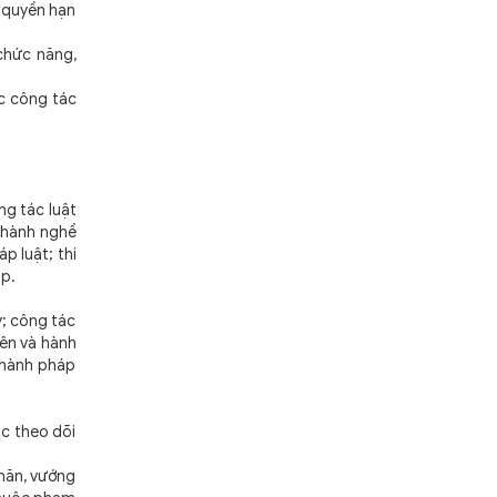
 quyền hạn
chức năng,
ực công tác
g tác luật
à hành nghề
p luật; thi
áp.
ý; công tác
iên và hành
i hành pháp
c theo dõi
hăn, vướng