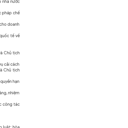
p nhà nước
c pháp chế
 cho doanh
quốc tế về
à Chủ tịch
ụ cải cách
à Chủ tịch
 quyền hạn
năng, nhiệm
ực công tác
 luật; hòa