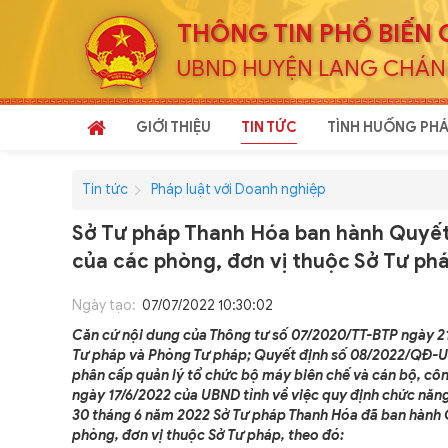
THÔNG TIN PHỔ BIẾN 
UBND HUYỆN LANG CHÁ
GIỚI THIỆU
TIN TỨC
TÌNH HUỐNG PHÁ
Tin tức
Pháp luật với Doanh nghiệp
Sở Tư pháp Thanh Hóa ban hành Quyết
của các phòng, đơn vị thuộc Sở Tư ph
Ngày tạo:
07/07/2022 10:30:02
Căn cứ nội dung của Thông tư số 07/2020/TT-BTP ngày 2
Tư pháp và Phòng Tư pháp; Quyết định số 08/2022/QĐ-U
phân cấp quản lý tổ chức bộ máy biên chế và cán bộ, c
ngày 17/6/2022 của UBND tỉnh về việc quy định chức năng
30 tháng 6 năm 2022 Sở Tư pháp Thanh Hóa đã ban hành 
phòng, đơn vị thuộc Sở Tư pháp, theo đó: