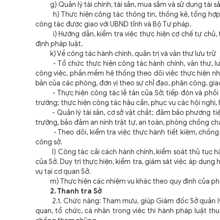
g) Quản lý tài chính, tài sản, mua sắm và sử dụng tài sả
h) Thực hiện công tác thông tin, thống kê, tổng hợp, bá
công tác được giao với UBND tỉnh và Bộ Tư pháp.
i) Hướng dẫn, kiểm tra việc thực hiện cơ chế tự chủ, t
định pháp luật.
k) Về công tác hành chính, quản trị và văn thư lưu trữ
- Tổ chức thực hiện công tác hành chính, văn thư, lưu
công việc, phần mềm hệ thống theo dõi việc thực hiện nh
bản của các phòng, đơn vị theo sự chỉ đạo, phân công, gi
- Thực hiện công tác lễ tân của Sở; tiếp đón và phối hợ
trường; thực hiện công tác hậu cần, phục vụ các hội nghị
- Quản lý tài sản, cơ sở vật chất; đảm bảo phương tiện 
trường, bảo đảm an ninh trật tự, an toàn, phòng chống ch
- Theo dõi, kiểm tra việc thực hành tiết kiệm, chống l
công sở.
l) Công tác cải cách hành chính, kiểm soát thủ tục hành
của Sở. Duy trì thực hiện, kiểm tra, giám sát việc áp dụng
vụ tại cơ quan Sở.
m) Thực hiện các nhiệm vụ khác theo quy định của phá
2. Thanh tra Sở
2.1. Chức năng: Tham mưu, giúp Giám đốc Sở quản lý và 
quan, tổ chức, cá nhân trong việc thi hành pháp luật thu