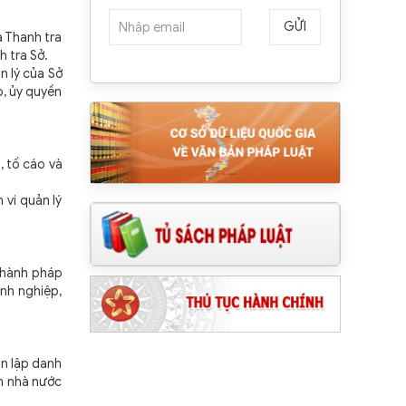
GỬI
 Thanh tra
anh tra Sở.
n lý của Sở
p, ủy quyền
, tố cáo và
vi quản lý
 hành pháp
anh nghiệp,
n lập danh
n nhà nước