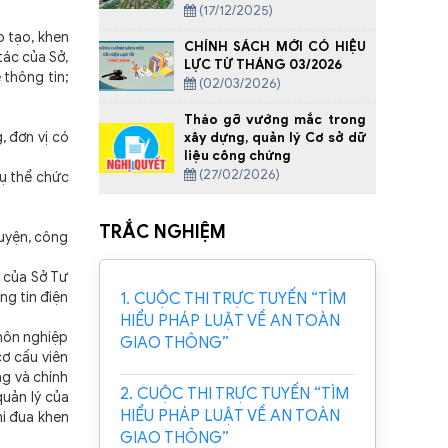
(17/12/2025)
 tạo, khen
CHÍNH SÁCH MỚI CÓ HIỆU
tác của Sở,
LỰC TỪ THÁNG 03/2026
 thông tin;
(02/03/2026)
Tháo gỡ vướng mắc trong
 đơn vị có
xây dựng, quản lý Cơ sở dữ
liệu công chứng
(27/02/2026)
cụ thể chức
TRẮC NGHIỆM
uyện, công
 của Sở Tư
ng tin điện
1. CUỘC THI TRỰC TUYẾN “TÌM
HIỂU PHÁP LUẬT VỀ AN TOÀN
môn nghiệp
GIAO THÔNG”
cơ cấu viên
ng và chính
2. CUỘC THI TRỰC TUYẾN “TÌM
quản lý của
HIỂU PHÁP LUẬT VỀ AN TOÀN
hi đua khen
GIAO THÔNG”