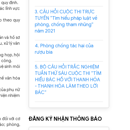
 quy định.
ác lĩnh vực
3. CÂU HỎI CUỘC THI TRỰC
TUYẾN “Tìm hiểu pháp luật về
p theo quy
phòng, chống tham nhũng”
năm 2021
n và hồ sơ
, xử lý văn
4. Phòng chống tác hại của
rượu bia
ng họp, hội
n công.
vệ sinh môi
5. BỘ CÂU HỎI TRẮC NGHIỆM
TUẦN THỨ SÁU CUỘC THI “TÌM
hế văn hóa
HIỂU BÁC HỒ VỚI THANH HÓA
- THANH HÓA LÀM THEO LỜI
 của phụ nữ
BÁC”
 hiện nhiệm
ĐĂNG KÝ NHẬN THÔNG BÁO
đối với cơ
cáo; phòng,