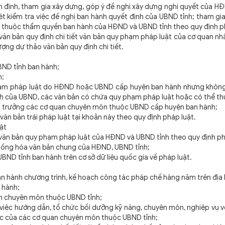
định, tham gia xây dựng, góp ý đề nghị xây dựng nghị quyết của HĐ
t kiểm tra việc đề nghị ban hành quyết định của UBND tỉnh; tham gi
t thuộc thẩm quyền ban hành của HĐND và UBND tỉnh theo quy định p
ăn bản quy định chi tiết văn bản quy phạm pháp luật của cơ quan nh
ợng dự thảo văn bản quy định chi tiết.
BND tỉnh ban hành;
n;
hạm pháp luật do HĐND hoặc UBND cấp huyện ban hành nhưng khôn
h của UBND, các văn bản có chứa quy phạm pháp luật hoặc có thể th
ủ trưởng các cơ quan chuyên môn thuộc UBND cấp huyện ban hành;
ăn bản trái pháp luật tại khoản này theo quy định pháp luật.
uật
văn bản quy phạm pháp luật của HĐND và UBND tỉnh theo quy định ph
hống hóa văn bản chung của HĐND, UBND tỉnh;
 tỉnh ban hành trên cơ sở dữ liệu quốc gia về pháp luật.
hành chương trình, kế hoạch công tác pháp chế hàng năm trên địa b
n hành;
n chuyên môn thuộc UBND tỉnh;
việc hướng dẫn, tổ chức bồi dưỡng kỹ năng, chuyên môn, nghiệp vụ v
ức của các cơ quan chuyên môn thuộc UBND tỉnh;