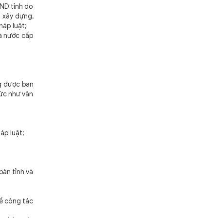
ND tỉnh do
a xây dựng,
háp luật;
à nước cấp
g được ban
ức như văn
áp luật;
àn tỉnh và
ề công tác