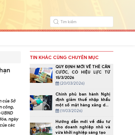
TIN KHÁC CÙNG CHUYÊN MỤC
QUY ĐỊNH MỚI VỀ THẺ CĂN
 hạn
CƯỚC, CÓ HIỆU LỰC TỪ
15/3/2026
(20/03/2026)
Chính phủ ban hành Nghị
định giảm thuế nhập khẩu
n của Sở
một số mặt hàng xăng dầu
n công,
về 0%
(11/03/2026)
QĐ-UBND
Hóa, ngày
Hướng dẫn mới về đầu tư
 của các
cho doanh nghiệp nhỏ và
vừa khởi nghiệp sáng tạo