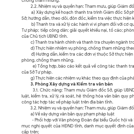
chống tham nhũng.
2.2. Nhiệm vụ và quyền hạn: Tham mưu, giúp Giám đốc 
a) Xây dựng kế hoạch thanh tra trình Giám đốc Sở phê 
Sở; hướng dẫn, theo dõi, đôn đốc, kiểm tra việc thực hiện 
b) Thanh tra và xử lý các hành vi vi phạm đối với cơ qua
Tư pháp; tiếp công dân; giải quyết khiếu nại, tố cáo; ph
của Chủ tịch UBND tỉnh.
c) Thanh tra hành chính và thanh tra chuyên ngành tro
d) Thực hiện nhiệm vụ phòng, chống tham nhũng theo 
đ) Hướng dẫn, kiểm tra các đơn vị thuộc Sở thực hiện các
phòng, chống tham nhũng.
e) Tổng hợp, báo cáo kết quả về công tác thanh tra; g
của Sở Tư pháp.
g) Thực hiện các nhiệm vụ khác theo quy định của pháp
3. Phòng Xây dựng và Kiểm tra văn bản
3.1. Chức năng: Tham mưu Giám đốc Sở, giúp UBND tỉnh
luật, kiểm tra, xử lý, rà soát, hệ thống hóa văn bản quy
công tác hợp tác về pháp luật trên địa bàn tỉnh.
3.2. Nhiệm vụ và quyền hạn: Tham mưu, giúp Giám đốc 
a) Về xây dựng văn bản quy phạm pháp luật
- Phối hợp với Văn phòng Đoàn đại biểu Quốc hội và HĐ
mục nghị quyết của HĐND tỉnh, danh mục quyết định của 
cấp trên;