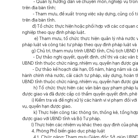
- Quản lý, hướng dẫn về chuyên môn, nghiệp vụ trong 
trên địa bàn tỉnh;
- Tham mưu, đề xuất trong việc xây dựng, củng cố tổ c
trên địa bàn tỉnh.
đ) Tổ chức thực hiện hoặc phối hợp với các cơ quan ch
nghiệp theo quy định pháp luật.
e) Tham mưu, tổ chức thực hiện quản lý nhà nước về hợ
pháp luật và công tác tư pháp theo quy định pháp luật v
g) Chủ trì, tham mưu trình UBND tỉnh, Chủ tịch UBND t
- Dự thảo nghị quyết, quyết định, chỉ thị và các văn 
UBND tỉnh thuộc chức năng, nhiệm vụ, quyền hạn được gi
- Dự thảo kế hoạch dài hạn, 05 năm, hàng năm và các đề
hành chính nhà nước, cải cách tư pháp, xây dựng, hoàn 
UBND tỉnh thuộc chức năng, nhiệm vụ, quyền hạn được gi
h) Tổ chức thực hiện các văn bản quy phạm pháp luật, 
được giao và đã được cấp có thẩm quyền quyết định, phê
i) Kiểm tra và đề nghị xử lý các hành vi vi phạm đối với
vụ, quyền hạn được giao.
k) Thực hiện công tác thông tin, thống kê, tổng hợp, bá
được giao với UBND tỉnh và Bộ Tư pháp.
l) Thực hiện các nhiệm vụ khác theo quy định của pháp
4. Phòng Phổ biến giáo dục pháp luật
4.1. Chức năng: Tham mưu Giám đốc Sở, giúp UBND tỉnh 