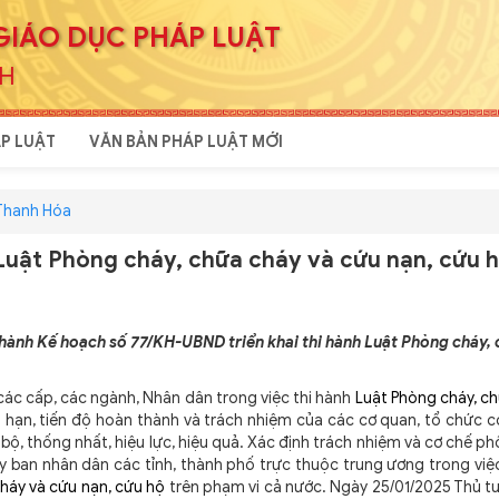
GIÁO DỤC PHÁP LUẬT
NH
P LUẬT
VĂN BẢN PHÁP LUẬT MỚI
 Thanh Hóa
 Luật Phòng cháy, chữa cháy và cứu nạn, cứu 
hành Kế hoạch số 77/KH-UBND triển khai thi hành Luật Phòng cháy,
c cấp, các ngành, Nhân dân trong việc thi hành
Luật Phòng cháy, c
ời hạn, tiến độ hoàn thành và trách nhiệm của các cơ quan, tổ chức c
g bộ, thống nhất, hiệu lực, hiệu quả. Xác định trách nhiệm và cơ chế ph
 ban nhân dân các tỉnh, thành phố trực thuộc trung ương trong việ
háy và cứu nạn, cứu hộ
trên phạm vi cả nước. Ngày 25/01/2025 Thủ t