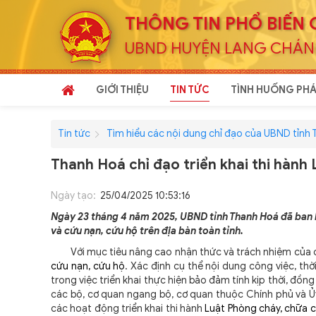
THÔNG TIN PHỔ BIẾN 
UBND HUYỆN LANG CHÁ
GIỚI THIỆU
TIN TỨC
TÌNH HUỐNG PHÁ
Tin tức
Tìm hiểu các nội dung chỉ đạo của UBND tỉnh
Thanh Hoá chỉ đạo triển khai thi hành
Ngày tạo:
25/04/2025 10:53:16
Ngày 23 tháng 4 năm 2025, UBND tỉnh Thanh Hoá đã ban 
và cứu nạn, cứu hộ trên địa bàn toàn tỉnh.
Với mục tiêu nâng cao nhận thức và trách nhiệm của cá
cứu nạn, cứu hộ
. Xác định cụ thể nội dung công việc, th
trong việc triển khai thực hiện bảo đảm tính kịp thời, đồn
các bộ, cơ quan ngang bộ, cơ quan thuộc Chính phủ và Ủy
các hoạt động triển khai thi hành
Luật Phòng cháy, chữa c