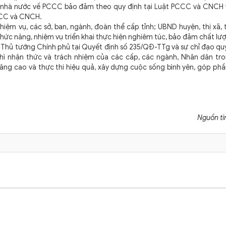
lý nhà nước về PCCC bảo đảm theo quy định tại Luật PCCC và CNCH 
PCCC và CNCH.
m vụ, các sở, ban, ngành, đoàn thể cấp tỉnh; UBND huyện, thị xã, 
chức năng, nhiệm vụ triển khai thực hiện nghiêm túc, bảo đảm chất lư
hủ tướng Chính phủ tại Quyết định số 235/QĐ-TTg và sự chỉ đạo quy
hì nhận thức và trách nhiệm của các cấp, các ngành, Nhân dân tron
âng cao và thực thi hiệu quả, xây dựng cuộc sống bình yên, góp ph
Nguồn ti