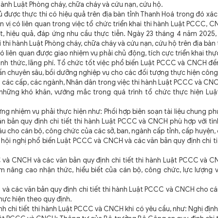
hành Luật Phòng cháy, chữa cháy và cứu nạn, cứu hộ.
 thực thi có hiệu quả trên địa bàn tỉnh Thanh Hoá trong đó xác 
vị có liên quan trong việc tổ chức triển khai thi hành Luật PCCC, 
t, hiệu quả, đáp ứng nhu cầu thực tiễn. Ngày 23 tháng 4 năm 2025,
thi hành Luật Phòng cháy, chữa cháy và cứu nạn, cứu hộ trên địa bàn 
iên quan được giao nhiệm vụ phải chủ động, tích cực triển khai th
 hình thức, lãng phí. Tổ chức tốt việc phổ biến Luật PCCC và CNCH đ
huấn chuyên sâu, bồi dưỡng nghiệp vụ cho các đối tượng thực hiện cô
 các cấp, các ngành, Nhân dân trong việc thi hành Luật PCCC và CN
ết những khó khăn, vướng mắc trong quá trình tổ chức thực hiện Lu
nhiệm vụ phải thực hiện như: Phối hợp biên soạn tài liệu chung ph
 bản quy định chi tiết thi hành Luật PCCC và CNCH phù hợp với tìn
âu cho cán bộ, công chức của các sở, ban, ngành cấp tỉnh, cấp huyện,
ội nghị phổ biến Luật PCCC và CNCH và các văn bản quy định chi tiế
 CNCH và các văn bản quy định chi tiết thi hành Luật PCCC và CN
 nâng cao nhận thức, hiểu biết của cán bộ, công chức, lực lượng v
ác văn bản quy định chi tiết thi hành Luật PCCC và CNCH cho cán
hực hiện theo quy định.
hi tiết thi hành Luật PCCC và CNCH khi có yêu cầu, như: Nghị định