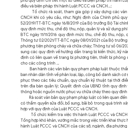
phủ quy định chi tiết một số điều và biện pháp thi hành 
điều và biện pháp thi hành Luật PCCC và CNCH…;
Tổ chức rà soát, tham gia góp ý xây dựng các văn bả
CNCH khi có yêu cầu, như: Nghị định của Chính phủ quy
52/2019/TT-BTC ngày 16/8/2019 của Bộ trưởng Bộ Tài chính
quy định mức thu, chế độ thu, nộp, quản lý và sử dụng phí
BTC ngày 11/11/2016 quy định mức thu, chế độ thu, nộp, 
Thông tư 02/2021/TT-BTC ngày 08/01/2021 của Bộ trưởng Bộ
phương tiện phòng cháy và chữa cháy; Thông tư số 06/20
sung các quy định về hướng dẫn trang bị kiến thức, kỹ n
định có liên quan về trang bị phương tiện, thiết bị phòn
cho các công trình …
Ban hành các văn bản quy phạm pháp luật thuộc thẩm 
ban nhân dân tỉnh về phân loại, lập, công bố danh sách c
phục theo các tiêu chuẩn, quy chuẩn kỹ thuật tại thời 
trên địa bàn quản lý; Quyết định của UBND tỉnh quy định 
thông hoặc nguồn nước phục vụ chữa cháy theo quy định 
Rà soát văn bản quy phạm pháp luật có liên quan đến p
có thẩm quyền sửa đổi, bổ sung, bãi bỏ trong quá trình 
hợp với quy định của Luật PCCC và CNCH.
Tổ chức kiểm tra việc thi hành Luật PCCC và CNCH và 
Tổng hợp khó khăn, vướng mắc trong việc triển khai thực 
hành Luật PCCC và CNCH của các sở, ngành, địa phương 