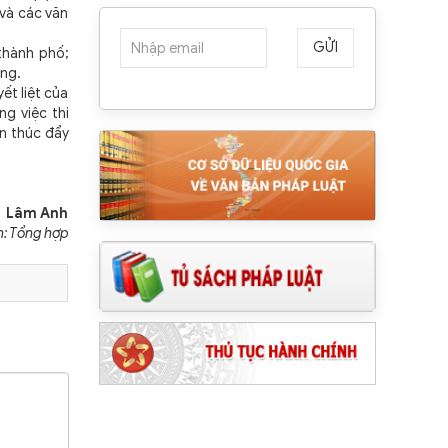
và các văn
GỬI
thành phố;
ợng.
ết liệt của
g việc thi
ần thúc đẩy
Lâm Anh
n: Tổng hợp