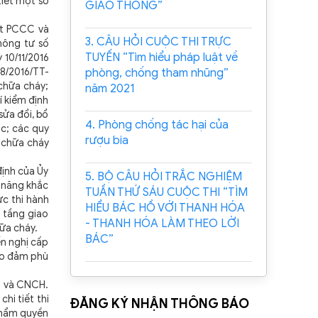
tiết một số
GIAO THÔNG”
ật PCCC và
3. CÂU HỎI CUỘC THI TRỰC
hông tư số
TUYẾN “Tìm hiểu pháp luật về
 10/11/2016
58/2016/TT-
phòng, chống tham nhũng”
 chữa cháy;
năm 2021
í kiểm định
ửa đổi, bổ
4. Phòng chống tác hại của
ục; các quy
rượu bia
, chữa cháy
ịnh của Ủy
5. BỘ CÂU HỎI TRẮC NGHIỆM
ả năng khắc
TUẦN THỨ SÁU CUỘC THI “TÌM
c thi hành
HIỂU BÁC HỒ VỚI THANH HÓA
ạ tầng giao
- THANH HÓA LÀM THEO LỜI
ữa cháy.
BÁC”
n nghị cấp
bảo đảm phù
C và CNCH.
hi tiết thi
ĐĂNG KÝ NHẬN THÔNG BÁO
thẩm quyền