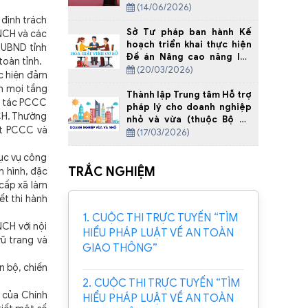
về công tác hòa giải ở cơ
(14/06/2026)
sở
định trách
Sở Tư pháp ban hành Kế
CNCH và các
hoạch triển khai thực hiện
 UBND tỉnh
Đề án Nâng cao năng lực
toàn tỉnh.
đội ngũ hòa giải viên ở cơ
(20/03/2026)
ực hiện đảm
sở giai đoạn 2024 - 2030
ến mọi tầng
trên địa bàn tỉnh Thanh
Thành lập Trung tâm Hỗ trợ
ng tác PCCC
Hóa năm 2026
pháp lý cho doanh nghiệp
CH. Thường
nhỏ và vừa (thuộc Bộ Tư
ật PCCC và
pháp)
(17/03/2026)
ục vụ công
TRẮC NGHIỆM
h hình, đặc
 cấp xã làm
t thi hành
1. CUỘC THI TRỰC TUYẾN “TÌM
CH với nội
HIỂU PHÁP LUẬT VỀ AN TOÀN
ũ trang và
GIAO THÔNG”
 bộ, chiến
2. CUỘC THI TRỰC TUYẾN “TÌM
 của Chính
HIỂU PHÁP LUẬT VỀ AN TOÀN