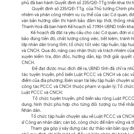
phủ đã ban hành Quyết định số 235/QĐ-TTg triển khai thi 
Quyết định số 235/QĐ-TTg của Thủ tướng Chính phủ được
nhiệm và phân công nhiệm vụ cụ thể của các Cơ quan, đơn 
văn bản hướng dẫn thi hành bảo đảm kịp thời, thống nhấ
Thanh Hoá đã ban hành Kế hoạch số 77/KH-UBND triển khai 
Kế hoạch đã đặt ra yêu cầu cho các Cơ quan, đơn vị có l
bảo đúng tiến độ, chất lượng công việc, tiết kiệm, tránh
lớp nhân dân trong tỉnh; tổ chức tốt việc tập huấn, tập 
và CNCH. Qua đó, nâng cao nhận thức và trách nhiệm của
xuyên kiểm tra, đôn đốc, hướng dẫn, kịp thời giải quy
CNCH.
Để đạt được mục đích đề ra, UBND tỉnh đã chỉ ra những 
tác tuyên truyền, phổ biến Luật PCCC và CNCH và các văn
điểm của địa phương; Biên soạn tài liệu tập huấn chuyên s
công tác PCCC và CNCH thuộc phạm vi quản lý; Tổ chức h
Luật PCCC và CNCH;
Tổ chức tuyên truyền, phổ biến sâu rộng Luật PCCC và
dung, hình thức phù hợp cho từng đối tượng cụ thể nhằm
Nhân dân.
Tổ chức tập huấn chuyên sâu về Luật PCCC và CNCH và c
sĩ Công an nhân dân; cán bộ, công chức để nắm vững và t
Tham gia góp ý xây dựng các dự thảo văn bản quy định c