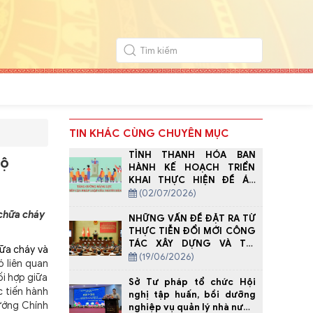
TIN KHÁC CÙNG CHUYÊN MỤC
TỈNH THANH HÓA BAN
hộ
HÀNH KẾ HOẠCH TRIỂN
KHAI THỰC HIỆN ĐỀ ÁN
TĂNG CƯỜNG NĂNG LỰC
(02/07/2026)
TIẾP CẬN PHÁP LUẬT CỦA
 chữa cháy
NGƯỜI DÂN
NHỮNG VẤN ĐỀ ĐẶT RA TỪ
THỰC TIỄN ĐỔI MỚI CÔNG
TÁC XÂY DỰNG VÀ THI
hữa cháy và
HÀNH PHÁP LUẬT TRÊN ĐỊA
(19/06/2026)
ó liên quan
BÀN TỈNH THANH HÓA
ối hợp giữa
THEO TINH THẦN NGHỊ
Sở Tư pháp tổ chức Hội
c tiến hành
QUYẾT SỐ 66-NQ/TW CỦA
nghị tập huấn, bồi dưỡng
ướng Chính
BỘ CHÍNH TRỊ
nghiệp vụ quản lý nhà nước