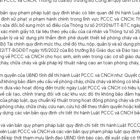
Luật PCCC và CNCH; Thông tư của Bộ trưởng Bộ Công an quy định chi 
n quy phạm pháp luật quy định khác có liên quan để thi hành Lu
 định xử phạt vi phạm hành chính trong lĩnh vực PCCC và CNCH; T
 sửa đổi, bổ sung một số điều của Thông tư số 217/2016/TT-BTC ngày
 xác minh giấy tờ, tài liệu theo yêu cầu của cá nhân và Thông tư số 2
quản lý và sử dụng phí thẩm định phê duyệt thiết kế phòng cháy và
 Tài chính quy định mức thu, chế độ thu, nộp, quản lý và sử dụng ph
22/TT-BGDĐT ngày 11/5/2022 của Bộ trưởng Bộ Giáo dục và Đào tạo s
ăng về PCCC và CNCH cho học sinh, sinh viên trong các cơ sở giáo d
g cháy, chữa cháy và giải pháp kỹ thuật nâng cao an toàn phòng cháy
quyền của UBND tỉnh để thi hành Luật PCCC và CNCH như: Quyết đ
ơ sở không bảo đảm yêu cầu về phòng cháy, chữa cháy và không có kh
điểm đưa vào hoạt động đến trước ngày Luật PCCC và CNCH có hiệu lự
về cải tạo, chỉnh trang đối với các khu vực đô thị không bảo đảm h
của pháp luật, quy chuẩn kỹ thuật trong hoạt động phòng cháy và ch
hòng cháy, chữa cháy, cứu nạn, cứu hộ để theo thẩm quyền hoặc kiế
xây dựng các văn bản quy định chi tiết thi hành Luật PCCC và CNCH 
văn bản quy phạm pháp luật quy định chi tiết thi hành Luật PCC
hiện Luật PCCC và CNCH và các văn bản quy phạm pháp luật quy định c
để kịp thời tham mưu lãnh đạo UBND tỉnh báo cáo, đề xuất cấp có 