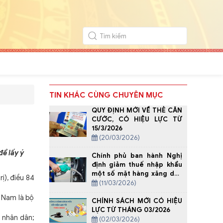
TIN KHÁC CÙNG CHUYÊN MỤC
QUY ĐỊNH MỚI VỀ THẺ CĂN
CƯỚC, CÓ HIỆU LỰC TỪ
15/3/2026
(20/03/2026)
để lấy ý
Chính phủ ban hành Nghị
định giảm thuế nhập khẩu
một số mặt hàng xăng dầu
ị), điều 84
về 0%
(11/03/2026)
 Nam là bộ
CHÍNH SÁCH MỚI CÓ HIỆU
LỰC TỪ THÁNG 03/2026
 nhân dân;
(02/03/2026)