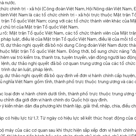
nhà nước.
hức chính trị - xã hội (Công đoàn Việt Nam, Hội Nông dân Việt Nam
binh Việt Nam là các tổ chức chính trị - xã hội trực thuộc Mặt trận T
rận Tổ quốc Việt Nam; cùng với các tổ chức thành viên khác của Mặ
 chủ trì của Mặt trận Tổ quốc Việt Nam.
Mặt trận Tổ quốc Việt Nam, các tổ chức thành viên của Mặt trâ
 pháp luật, điều lệ của Mặt trận Tổ quốc Việt Nam, điều lệ của mỗi tổ 
13, dự thảo nghị quyết đã bỏ nội dung Công đoàn Việt Nam được thàn
thuộc Mặt trận Tổ quốc Việt Nam. Đồng thời, bổ sung chức năng "đạ
êm vai trò kiểm tra, thanh tra, tuyên truyền, vận động người lao độn
lệnh, dự thảo nghị quyết đã bỏ cơ quan trung ương của các tổ chức
rình dự án luật, pháp lệnh.
 dự thảo nghị quyết đã bỏ quy định về đơn vị hành chính cấp huyện,
ủ nghĩa Việt Nam gồm tỉnh, thành phố trực thuộc trung ương và các 
oại đơn vị hành chính dưới tỉnh, thành phố trực thuộc trung ương v
iều chỉnh địa giới đơn vị hành chính do Quốc hội quy định.
 kiến nhân dân địa phương khi thành lập, giải thể, nhập, chia, điều chỉ
có hiệu lực từ 1.7. Từ ngày có hiệu lực sẽ kết thúc hoạt động của 
 máy của các cơ quan sau khi thực hiện sắp xếp đơn vị hành chính v