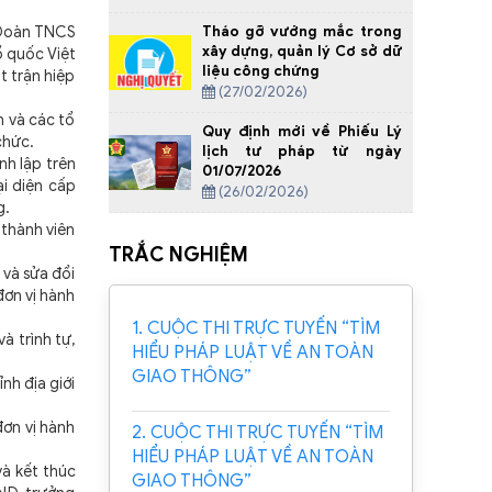
Tháo gỡ vướng mắc trong
, Đoàn TNCS
xây dựng, quản lý Cơ sở dữ
ổ quốc Việt
liệu công chứng
t trận hiệp
(27/02/2026)
̣n và các tổ
Quy định mới về Phiếu Lý
chức.
lịch tư pháp từ ngày
h lập trên
01/07/2026
i diện cấp
(26/02/2026)
g.
 thành viên
TRẮC NGHIỆM
 và sửa đổi
đơn vị hành
1. CUỘC THI TRỰC TUYẾN “TÌM
à trình tự,
HIỂU PHÁP LUẬT VỀ AN TOÀN
GIAO THÔNG”
nh địa giới
đơn vị hành
2. CUỘC THI TRỰC TUYẾN “TÌM
HIỂU PHÁP LUẬT VỀ AN TOÀN
à kết thúc
GIAO THÔNG”