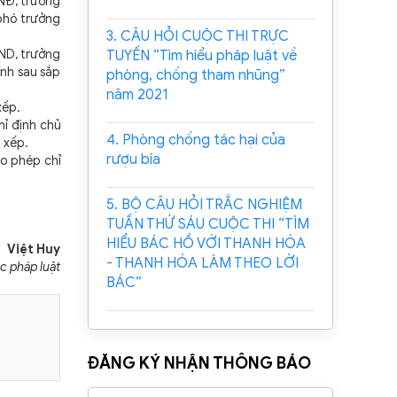
NĐ, trưởng
 phó trưởng
3. CÂU HỎI CUỘC THI TRỰC
ND, trưởng
TUYẾN “Tìm hiểu pháp luật về
nh sau sắp
phòng, chống tham nhũng”
năm 2021
xếp.
ỉ định chủ
4. Phòng chống tác hại của
 xếp.
rượu bia
ho phép chỉ
5. BỘ CÂU HỎI TRẮC NGHIỆM
TUẦN THỨ SÁU CUỘC THI “TÌM
HIỂU BÁC HỒ VỚI THANH HÓA
Việt Huy
- THANH HÓA LÀM THEO LỜI
ục pháp luật
BÁC”
ĐĂNG KÝ NHẬN THÔNG BÁO