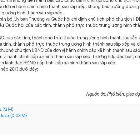
25 thì không tiến hành bầu các chức danh chủ tịch, phó chủ tịch HĐ
ại đơn vị hành chính hình thành sau sắp xếp; không bầu trưởng đoàn,
ng ương hình thành sau sắp xếp.
 bộ, Ủy ban Thường vụ Quốc hội chỉ định chủ tịch, phó chủ tịch HĐ
u Quốc hội của các tỉnh, thành phố trực thuộc trung ương hình thà
D của các tỉnh, thành phố trực thuộc trung ương hình thành sau sắp 
ỉnh, thành phố trực thuộc trung ương hình thành sau sắp xếp và ch
h, phó chủ tịch UBND của đơn vị hành chính cấp xã hình thành sau sắp
ị hành chính cấp xã hình thành sau sắp xếp. Trường hợp đặc biệt, c
nh lãnh đạo HĐND cấp tỉnh, cấp xã hình thành sau sắp xếp.
pháp 2013 dưới đây:
Nguồn tin: Phổ biến, giáo d
0.23 M)
.docx (0.03 M)