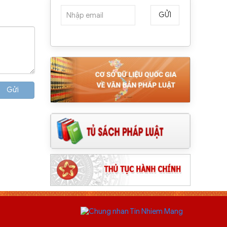
GỬI
Gửi