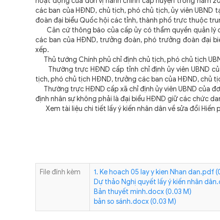
hoạt động của đơn vị hành chính cấp huyện trong năm 20
các ban của HĐND, chủ tịch, phó chủ tịch, ủy viên UBND t
đoàn đại biểu Quốc hội các tỉnh, thành phố trực thuộc tru
Căn cứ thông báo của cấp ủy có thẩm quyền quản lý cán
các ban của HĐND, trưởng đoàn, phó trưởng đoàn đại biể
xếp.
Thủ tướng Chính phủ chỉ định chủ tịch, phó chủ tịch UBN
Thường trực HĐND cấp tỉnh chỉ định ủy viên UBND của t
tịch, phó chủ tịch HĐND, trưởng các ban của HĐND, chủ tịc
Thường trực HĐND cấp xã chỉ định ủy viên UBND của đơn v
định nhân sự không phải là đại biểu HĐND giữ các chức da
Xem tài liệu chi tiết lấy ý kiến nhân dân về sửa đổi Hiến 
File đính kèm
1. Ke hoach 05 lay y kien Nhan dan.pdf (
Dự thảo Nghị quyết lấy ý kiến nhân dân
Bản thuyết minh.docx (0.03 M)
bản so sánh.docx (0.03 M)