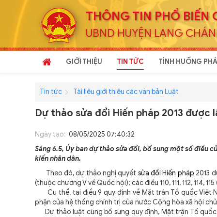
THÔNG TIN PHỔ BIẾN 
UBND HUYỆN LANG CHÁ
GIỚI THIỆU
TIN TỨC
TÌNH HUỐNG PHÁ
Tin tức
Tài liệu giới thiệu các văn bản Luật
Dự thảo sửa đổi Hiến pháp 2013 được l
Ngày tạo:
08/05/2025 07:40:32
Sáng 6.5, Ủy ban dự thảo sửa đổi, bổ sung một số điều c
kiến nhân dân.
Theo đó, dự thảo nghị quyết
sửa đổi Hiến pháp
2013 dự
(thuộc chương V về Quốc hội); các điều 110, 111, 112, 114, 
Cụ thể, tại điều 9 quy định về Mặt trận Tổ quốc Việt N
phận của hệ thống chính trị của nước Cộng hòa xã hội ch
Dự thảo luật cũng bổ sung quy định, Mặt trận Tổ quốc V