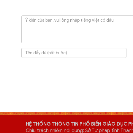
HỆ THỐNG THÔNG TIN PHỔ BIẾN GIÁO DỤC P
Chịu trách nhiệm nội dung: Sở Tư pháp tỉnh Than