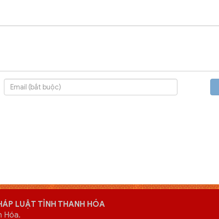
HÁP LUẬT TỈNH THANH HÓA
h Hóa.