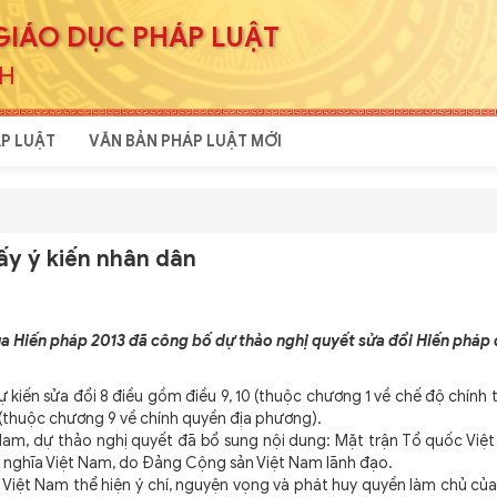
GIÁO DỤC PHÁP LUẬT
NH
P LUẬT
VĂN BẢN PHÁP LUẬT MỚI
ấy ý kiến nhân dân
ủa Hiến pháp 2013 đã công bố dự thảo nghị quyết sửa đổi Hiến pháp 
 kiến sửa đổi 8 điều gồm điều 9, 10 (thuộc chương 1 về chế độ chính tr
115 (thuộc chương 9 về chính quyền địa phương).
am, dự thảo nghị quyết đã bổ sung nội dung: Mặt trận Tổ quốc Việt
ủ nghĩa Việt Nam, do Đảng Cộng sản Việt Nam lãnh đạo.
iệt Nam thể hiện ý chí, nguyện vọng và phát huy quyền làm chủ của