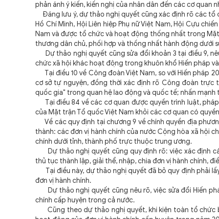
phản ánh ý kiến, kiến nghị của nhân dân đến các cơ quan 
Đáng lưu ý, dự thảo nghị quyết cũng xác định rõ các tổ c
Hồ Chí Minh, Hội Liên hiệp Phụ nữ Việt Nam, Hội Cựu chiến 
Nam và được tổ chức và hoạt động thống nhất trong Mặt t
thương dân chủ, phối hợp và thống nhất hành động dưới sự
Dự thảo nghị quyết cũng sửa đổi khoản 3 tại điều 9, nêu rõ: 
chức xã hội khác hoạt động trong khuôn khổ Hiến pháp và
Tại điều 10 về Công đoàn Việt Nam, so với Hiến pháp 20
cơ sở tự nguyện, đồng thời xác định rõ Công đoàn trực 
quốc gia" trong quan hệ lao động và quốc tế; nhấn mạnh th
Tại điều 84 về các cơ quan được quyền trình luật, pháp 
của Mặt trận Tổ quốc Việt Nam khỏi các cơ quan có quyền t
Về các quy định tại chương 9 về chính quyền địa phương,
thành: các đơn vị hành chính của nước Cộng hòa xã hội ch
chính dưới tỉnh, thành phố trực thuộc trung ương.
Dự thảo nghị quyết cũng quy định rõ: việc xác định các l
thủ tục thành lập, giải thể, nhập, chia đơn vị hành chính, đ
Tại điều này, dự thảo nghị quyết đã bỏ quy định phải lấy ý
đơn vị hành chính.
Dự thảo nghị quyết cũng nêu rõ, việc sửa đổi Hiến pháp 
chính cấp huyện trong cả nước.
Cũng theo dự thảo nghị quyết, khi kiện toàn tổ chức bộ