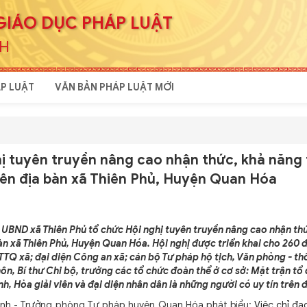
GIÁO DỤC PHÁP LUẬT
NH
P LUẬT
VĂN BẢN PHÁP LUẬT MỚI
ị tuyên truyền nâng cao nhận thức, khả năng 
rên địa bàn xã Thiên Phủ, Huyện Quan Hóa
UBND xã Thiên Phủ tổ chức Hội nghị tuyên truyền nâng cao nhận th
àn xã Thiên Phủ, Huyện Quan Hóa. Hội nghị được triển khai cho 260 đ
TTQ xã; đại diện Công an xã; cán bộ Tư pháp hộ tịch, Văn phòng - th
hôn, Bí thư Chi bộ, trưởng các tổ chức đoàn thể ở cơ sở: Mặt trận tổ
, Hòa giải viên và đại diện nhân dân là những người có uy tín trên đ
nh - Trưởng phòng Tư pháp huyện Quan Hóa phát biểu:
Việc chỉ đạo