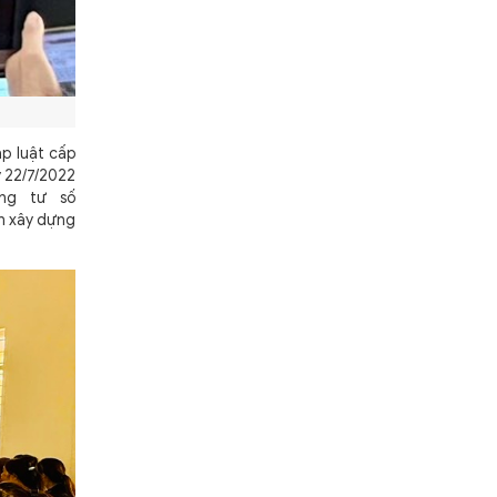
p luật cấp
y 22/7/2022
ông tư số
h xây dựng