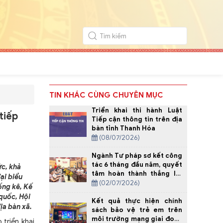
TIN KHÁC CÙNG CHUYÊN MỤC
Triển khai thi hành Luật
tiếp
Tiếp cận thông tin trên địa
bàn tỉnh Thanh Hóa
(08/07/2026)
Ngành Tư pháp sơ kết công
tác 6 tháng đầu năm, quyết
ức, khả
tâm hoàn thành thắng lợi
ại biểu
nhiệm vụ năm 2026
(02/07/2026)
ống kê, Kế
 quốc, Hội
Kết quả thực hiện chính
ịa bàn xã.
sách bảo vệ trẻ em trên
môi trường mạng giai đoạn
 triển khai