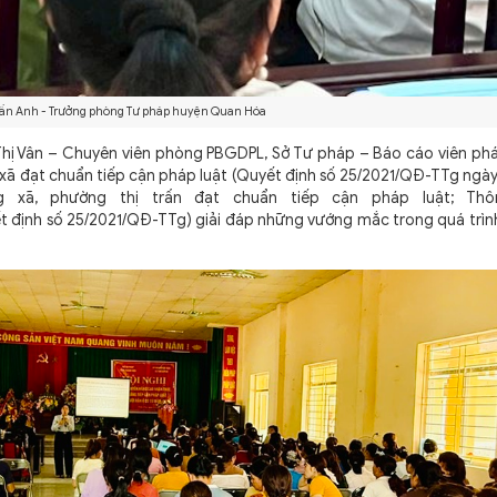
ấn Anh - Trưởng phòng Tư pháp huyện Quan Hóa
 Vân – Chuyên viên phòng PBGDPL, Sở Tư pháp – Báo cáo viên phá
p xã đạt chuẩn tiếp cận pháp luật (Quyết định số 25/2021/QĐ-TTg ngà
 xã, phường thị trấn đạt chuẩn tiếp cận pháp luật; Th
ết định số 25/2021/QĐ-TTg) giải đáp những vướng mắc trong quá trìn