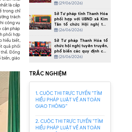
2020 - 2025 trên địa bàn
(29/06/2026)
nhất là cấp
tỉnh Thanh Hóa
ế trong chỉ
Sở Tư pháp tỉnh Thanh Hóa
cường trách
phối hợp với UBND xã Kim
thi công vụ
Tân tổ chức Hội nghị tập
ếp cận pháp
huấn công tác hòa giải ở cơ
(26/06/2026)
nh phối hợp
sở
 hiểu biết,
Sở Tư pháp Thanh Hóa tổ
chức hội nghị tuyên truyền,
ết quả phối
phổ biến các quy định của
 thể. Đồng
pháp luật về xây dựng cấp
(25/06/2026)
 biến, giáo
xã đạt chuẩn tiếp cận pháp
luật tại Xã Yên Định
TRẮC NGHIỆM
1. CUỘC THI TRỰC TUYẾN “TÌM
HIỂU PHÁP LUẬT VỀ AN TOÀN
GIAO THÔNG”
2. CUỘC THI TRỰC TUYẾN “TÌM
HIỂU PHÁP LUẬT VỀ AN TOÀN