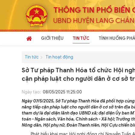
THÔNG TIN PHỔ BIẾN 
UBND HUYỆN LANG CHÁ
GIỚI THIỆU
TIN TỨC
TÌNH HUỐNG PHÁ
Tin tức
Tin hoạt động
Sở Tư pháp Thanh Hóa tổ chức Hội ngh
cận pháp luật cho người dân ở cơ sở t
Ngày tạo:
08/05/2025 11:25:00
Ngày 07/5/2025, Sở Tư pháp Thanh Hóa đã phối hợp cùng 
năng tiếp cận pháp luật cho người dân ở cơ sở trên địa b
tham dự là đại diện lãnh đạo UBND xã; đại diện Ủy ban M
toán - Ngân sách, Văn hóa, Chính sách - Xã hội; Trưởng t
Nông dân, Hội phụ nữ, Đoàn Thanh niên, Hội Cựu chiến binh
Phát biểu khai mạc Hội nghị đồng chí Nguyễn Tuấn A