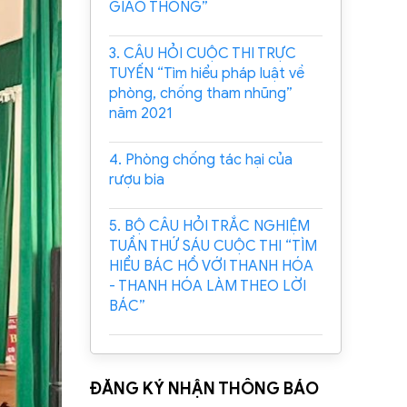
GIAO THÔNG”
3. CÂU HỎI CUỘC THI TRỰC
TUYẾN “Tìm hiểu pháp luật về
phòng, chống tham nhũng”
năm 2021
4. Phòng chống tác hại của
rượu bia
5. BỘ CÂU HỎI TRẮC NGHIỆM
TUẦN THỨ SÁU CUỘC THI “TÌM
HIỂU BÁC HỒ VỚI THANH HÓA
- THANH HÓA LÀM THEO LỜI
BÁC”
ĐĂNG KÝ NHẬN THÔNG BÁO