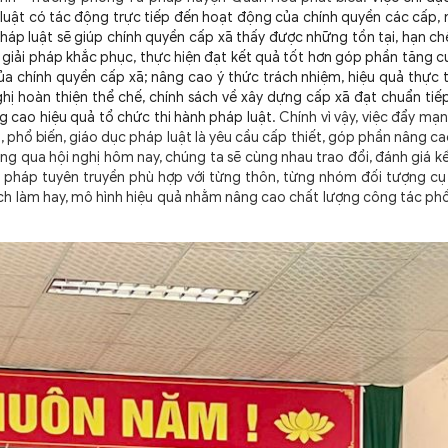
luật có tác động trực tiếp đến hoạt động của chính quyền các cấp, 
háp luật sẽ giúp chính quyền cấp xã thấy được những tồn tại, hạn ch
 giải pháp khắc phục, thực hiện đạt kết quả tốt hơn góp phần tăng 
a chính quyền cấp xã; nâng cao ý thức trách nhiệm, hiệu quả thực 
ghị hoàn thiện thể chế, chính sách về xây dựng cấp xã đạt chuẩn ti
g cao hiệu quả tổ chức thi hành pháp luật
. Chính vì vậy, việc đẩy mạ
 phổ biến, giáo dục pháp luật là yêu cầu cấp thiết, góp phần nâng cao
g qua hội nghị hôm nay, chúng ta sẽ cùng nhau trao đổi, đánh giá k
ng pháp tuyên truyền phù hợp với từng thôn, từng nhóm đối tượng cụ
cách làm hay, mô hình hiệu quả nhằm nâng cao chất lượng công tác phổ