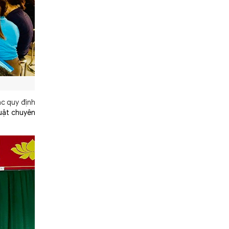
ác
quy định
luật chuyên