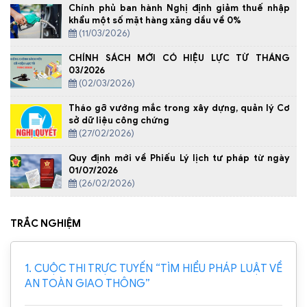
Chính phủ ban hành Nghị định giảm thuế nhập
khẩu một số mặt hàng xăng dầu về 0%
(11/03/2026)
CHÍNH SÁCH MỚI CÓ HIỆU LỰC TỪ THÁNG
03/2026
(02/03/2026)
Tháo gỡ vướng mắc trong xây dựng, quản lý Cơ
sở dữ liệu công chứng
(27/02/2026)
Quy định mới về Phiếu Lý lịch tư pháp từ ngày
01/07/2026
(26/02/2026)
TRẮC NGHIỆM
1. CUỘC THI TRỰC TUYẾN “TÌM HIỂU PHÁP LUẬT VỀ
AN TOÀN GIAO THÔNG”