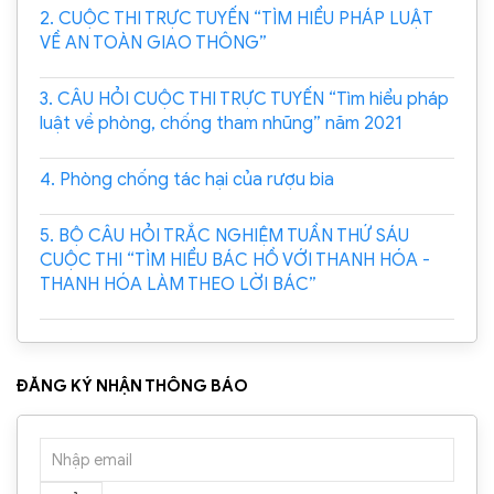
2. CUỘC THI TRỰC TUYẾN “TÌM HIỂU PHÁP LUẬT
VỀ AN TOÀN GIAO THÔNG”
3. CÂU HỎI CUỘC THI TRỰC TUYẾN “Tìm hiểu pháp
luật về phòng, chống tham nhũng” năm 2021
4. Phòng chống tác hại của rượu bia
5. BỘ CÂU HỎI TRẮC NGHIỆM TUẦN THỨ SÁU
CUỘC THI “TÌM HIỂU BÁC HỒ VỚI THANH HÓA -
THANH HÓA LÀM THEO LỜI BÁC”
ĐĂNG KÝ NHẬN THÔNG BÁO