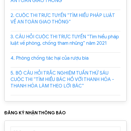
AN TOÀN GIAO THÔNG”
2. CUỘC THI TRỰC TUYẾN “TÌM HIỂU PHÁP LUẬT
VỀ AN TOÀN GIAO THÔNG”
3. CÂU HỎI CUỘC THI TRỰC TUYẾN “Tìm hiểu pháp
luật về phòng, chống tham nhũng” năm 2021
4. Phòng chống tác hại của rượu bia
5. BỘ CÂU HỎI TRẮC NGHIỆM TUẦN THỨ SÁU
CUỘC THI “TÌM HIỂU BÁC HỒ VỚI THANH HÓA -
THANH HÓA LÀM THEO LỜI BÁC”
ĐĂNG KÝ NHẬN THÔNG BÁO