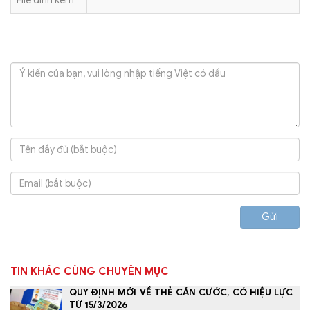
File đính kèm
Gửi
TIN KHÁC CÙNG CHUYÊN MỤC
QUY ĐỊNH MỚI VỀ THẺ CĂN CƯỚC, CÓ HIỆU LỰC
TỪ 15/3/2026