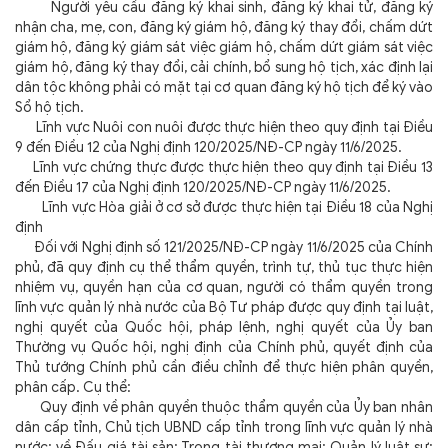
Người yêu cầu đăng ký khai sinh, đăng ký khai tử, đăng ký
nhận cha, mẹ, con, đăng ký giám hộ, đăng ký thay đổi, chấm dứt
giám hộ, đăng ký giám sát việc giám hộ, chấm dứt giám sát việc
giám hộ, đăng ký thay đổi, cải chính, bổ sung hộ tịch, xác định lại
dân tộc không phải có mặt tại cơ quan đăng ký hộ tịch để ký vào
Sổ hộ tịch.
Lĩnh vực Nuôi con nuôi được thực hiện theo quy định tại Điều
9 đến Điều 12 của Nghị định 120/2025/NĐ-CP ngày 11/6/2025.
Lĩnh vực chứng thực được thực hiện theo quy định tại Điều 13
đến Điều 17 của Nghị định 120/2025/NĐ-CP ngày 11/6/2025.
Lĩnh vực Hòa giải ở cơ sở được thực hiện tại Điều 18 của Nghị
định
Đối với Nghị định số 121/2025/NĐ-CP ngày 11/6/2025 của Chính
phủ, đã quy định cụ thể thẩm quyền, trình tự, thủ tục thực hiện
nhiệm vụ, quyền hạn của cơ quan, người có thẩm quyền trong
lĩnh vực quản lý nhà nước của Bộ Tư pháp được quy định tại luật,
nghị quyết của Quốc hội, pháp lệnh, nghị quyết của Ủy ban
Thường vụ Quốc hội, nghị định của Chính phủ, quyết định của
Thủ tướng Chính phủ cần điều chỉnh để thực hiện phân quyền,
phân cấp. Cụ thể:
Quy định về phân quyền thuộc thẩm quyền của Ủy ban nhân
dân cấp tỉnh, Chủ tịch UBND cấp tỉnh trong lĩnh vực quản lý nhà
nước: về Đấu giá tài sản; Trọng tài thương mại; Quản lý luật sư;