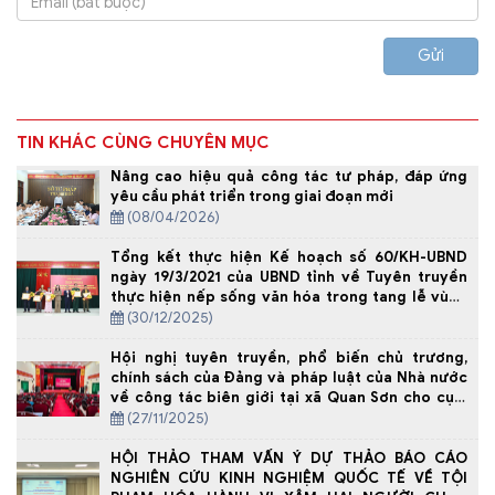
Gửi
TIN KHÁC CÙNG CHUYÊN MỤC
Nâng cao hiệu quả công tác tư pháp, đáp ứng
yêu cầu phát triển trong giai đoạn mới
(08/04/2026)
Tổng kết thực hiện Kế hoạch số 60/KH-UBND
ngày 19/3/2021 của UBND tỉnh về Tuyên truyền
thực hiện nếp sống văn hóa trong tang lễ vùng
đồng bào Mông tỉnh Thanh Hóa, giai đoạn 2021-
(30/12/2025)
2025.
Hội nghị tuyên truyền, phổ biến chủ trương,
chính sách của Đảng và pháp luật của Nhà nước
về công tác biên giới tại xã Quan Sơn cho cụm
08 xã biên giới tỉnh Thanh Hóa năm 2025
(27/11/2025)
HỘI THẢO THAM VẤN Ý DỰ THẢO BÁO CÁO
NGHIÊN CỨU KINH NGHIỆM QUỐC TẾ VỀ TỘI