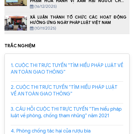
PHẠM HÓA HÀNH VI XÂM HẠI NGƯỜI CHƯA
THÀNH NIÊN, BAO GỒM CẢ TRÊN MÔI TRƯỜNG
(16/12/2025)
MẠNG
XÃ LUẬN THÀNH TỔ CHỨC CÁC HOẠT ĐỘNG
HƯỞNG ỨNG NGÀY PHÁP LUẬT VIỆT NAM
(10/11/2025)
TRẮC NGHIỆM
1. CUỘC THI TRỰC TUYẾN “TÌM HIỂU PHÁP LUẬT VỀ
AN TOÀN GIAO THÔNG”
2. CUỘC THI TRỰC TUYẾN “TÌM HIỂU PHÁP LUẬT
VỀ AN TOÀN GIAO THÔNG”
3. CÂU HỎI CUỘC THI TRỰC TUYẾN “Tìm hiểu pháp
luật về phòng, chống tham nhũng” năm 2021
4. Phòng chống tác hại của rượu bia