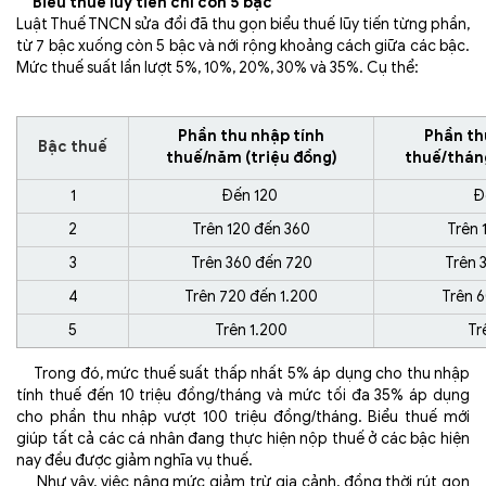
Biểu thuế lũy tiến chỉ còn 5 bậc
Luật Thuế TNCN sửa đổi đã thu gọn biểu thuế lũy tiến từng phần,
từ 7 bậc xuống còn 5 bậc và nới rộng khoảng cách giữa các bậc.
Mức thuế suất lần lượt 5%, 10%, 20%, 30% và 35%. Cụ thể:
Phần thu nhập tính
Phần th
Bậc thuế
thuế/năm (triệu đồng)
thuế/tháng
1
Đến 120
Đ
2
Trên 120 đến 360
Trên 
3
Trên 360 đến 720
Trên 
4
Trên 720 đến 1.200
Trên 6
5
Trên 1.200
Tr
Trong đó, mức thuế suất thấp nhất 5% áp dụng cho thu nhập
tính thuế đến 10 triệu đồng/tháng và mức tối đa 35% áp dụng
cho phần thu nhập vượt 100 triệu đồng/tháng. Biểu thuế mới
giúp tất cả các cá nhân đang thực hiện nộp thuế ở các bậc hiện
nay đều được giảm nghĩa vụ thuế.
Như vậy, việc
nâng mức giảm trừ gia cảnh, đồng thời rút gọn