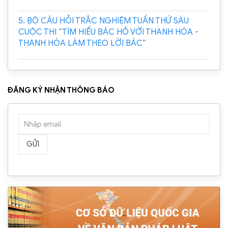
5. BỘ CÂU HỎI TRẮC NGHIỆM TUẦN THỨ SÁU
CUỘC THI “TÌM HIỂU BÁC HỒ VỚI THANH HÓA -
THANH HÓA LÀM THEO LỜI BÁC”
ĐĂNG KÝ NHẬN THÔNG BÁO
GỬI