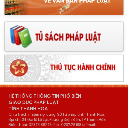
HỆ THỐNG THÔNG TIN PHỔ BIẾN
GIÁO DỤC PHÁP LUẬT
TỈNH THANH HÓA
Chịu trách nhiệm nội dung: Sở Tư pháp tỉnh Thanh Hóa.
Địa chỉ: 34 Đại lộ Lê Lợi, Phường Điện Biên, TP Thanh Hóa
Điện thoại: 02373 85276; Fax: 0237.751584; Email: