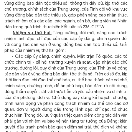
vùng đồng bào dân tộc thiểu số; thông tin đầy đủ, kịp thời các
chủ trương, chính sách của Trung ương, của Tỉnh đối với khu vực
vùng đồng bào dân tộc thiểu số, góp phần nâng cao nhận thức,
trách nhiệm của các cấp, các ngành, cán bộ, đảng viên và Nhân
dân trong quá trình thực hiện Kết luận số 236-CT/TW.
Nhiệm vụ thứ hai:
Tăng cường, đổi mới, nâng cao trách
nhiệm lãnh đạo, chỉ đạo của các cấp ủy đảng, chính quyền đối
với công tác dân vận ở vùng đồng bào dân tộc thiểu số. Giải
pháp của nhiệm vụ thứ hai gồm:
- Các cấp ủy đảng, chính quyền, Mặt trận Tổ quốc, các tổ
chức chính trị - xã hội thường xuyên rà soát, cập nhật các chủ
trương, đường lối, quy định của Trung ương, của Tỉnh ủy về công
tác dân vận ở vùng đồng bào dân tộc thiểu số. Trên cơ sở đó, kịp
thời lãnh đạo, chỉ đạo thể chế hóa, cụ thể hóa thành các cơ chế,
chính sách, chương trình, đề án phù hợp, bảo đảm rõ nội dung,
đúng thẩm quyền, sát với thực tiễn và yêu cầu nhiệm vụ chính trị
của địa phương, đơn vị. Chủ động xây dựng kế hoạch, chương
trình hành động và phân công trách nhiệm cụ thể cho các cơ
quan, đơn vị người đứng đầu trong lãnh đạo, chỉ đạo, tổ chức
thực hiện. Trong đó, lưu ý quán triệt quan điểm công tác dân vận
phải gắn với nhiệm vụ bảo vệ nền tảng tư tưởng của Đảng; kiên
quyết đấu tranh phản bác quan điểm sai trái, thù địch và khẳng