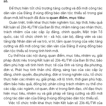
số.
Để thực hiện tốt chủ trương tăng cường và đổi mới công tác
dân vận của Đảng ở vùng đồng bào dân tộc thiểu số trong giai
đoạn mới, kế hoạch đã đưa ra
quan điểm, mục tiêu:
Quán triệt, triển khai thực hiện nghiêm túc, kịp thời, hiệu quả
Kết luận số 236-KL/TW của Ban Bí thư, nhằm nâng cao nhận thức,
trách nhiệm của các cấp ủy đảng, chính quyền, Mặt trận Tổ
quốc, các tổ chức chính trị - xã hội, cán bộ, đảng viên và các
tầng lớp Nhân dân về vai trò, vị trí, tầm quan trọng của việc tăng
cường và đổi mới công tác dân vận của Đảng ở vùng đồng bào
dân tộc thiểu số trong tình hình mới.
Cụ thể hóa các nội dung, quan điểm, mục tiêu, nhiệm vụ, giải
pháp được nêu trong Kết luận số 236-KL/TW của Ban Bí thư, bảo
đảm phù hợp với tình hình thực tế của tỉnh và từng địa phương,
đơn vị. Phát huy tinh thần chủ động, sáng tạo của các cấp ủy
đảng, chính quyền, địa phương, đơn vị trong nghiên cứu, tổ chức
thực hiện các nhiệm vụ, giải pháp, với lộ trình, thời gian phù hợp,
đảm bảo hiệu quả, đồng bộ; phân công trách nhiệm cụ thể cho
các cấp, các ngành, cơ quan, đơn vị trong lãnh đạo, chỉ đạo thực
hiện mục tiêu, nhiệm vụ và giải pháp về tăng cường và đổi mới
công tác dân vận của Đảng ở vùng đồng bào dân tộc thiểu số.
Việc tổ chức triển khai thực hiện Kết luận số 236-KL/TW của