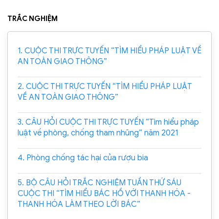
TRẮC NGHIỆM
1. CUỘC THI TRỰC TUYẾN “TÌM HIỂU PHÁP LUẬT VỀ
AN TOÀN GIAO THÔNG”
2. CUỘC THI TRỰC TUYẾN “TÌM HIỂU PHÁP LUẬT
VỀ AN TOÀN GIAO THÔNG”
3. CÂU HỎI CUỘC THI TRỰC TUYẾN “Tìm hiểu pháp
luật về phòng, chống tham nhũng” năm 2021
4. Phòng chống tác hại của rượu bia
5. BỘ CÂU HỎI TRẮC NGHIỆM TUẦN THỨ SÁU
CUỘC THI “TÌM HIỂU BÁC HỒ VỚI THANH HÓA -
THANH HÓA LÀM THEO LỜI BÁC”