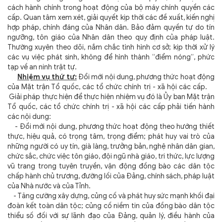
cách hành chính trong hoạt động của bộ máy chính quyền các
cấp. Quan tâm xem xét, giải quyết kịp thời các đề xuất, kiến nghị
hợp pháp, chính đáng của Nhân dân. Bảo đảm quyền tự do tín
ngưỡng, tôn giáo của Nhân dân theo quy định của pháp luật.
Thường xuyên theo dõi, nắm chắc tình hình cơ sở; kịp thời xử lý
các vụ việc phát sinh, không để hình thành “điểm nóng”, phức
tạp về an ninh trật tự.
Nhiệm vụ thứ tư:
Đổi mới nội dung, phương thức hoạt động
của Mặt trận Tổ quốc, các tổ chức chính trị - xã hội các cấp.
Giải pháp thực hiện để thực hiện nhiệm vụ đó là Ủy ban Mặt trận
Tổ quốc, các tổ chức chính trị - xã hội các cấp phải tiến hành
các nội dung:
- Đổi mới nội dung, phương thức hoạt động theo hướng thiết
thực, hiệu quả, có trọng tâm, trọng điểm; phát huy vai trò của
những người có uy tín, già làng, trưởng bản, nghệ nhân dân gian,
chức sắc, chức việc tôn giáo, đội ngũ nhà giáo, tri thức, lực lượng
vũ trang trong tuyên truyền, vận động đồng bào các dân tộc
chấp hành chủ trương, đường lối của Đảng, chính sách, pháp luật
của Nhà nước và của Tỉnh.
- Tăng cường xây dựng, củng cố và phát huy sức mạnh khối đại
đoàn kết toàn dân tộc; củng cố niềm tin của đồng bào dân tộc
thiểu số đối với sự lãnh đạo của Đảng, quản lý, điều hành của