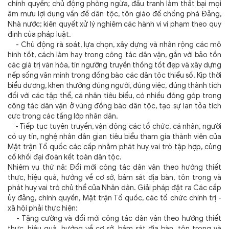
chính quyền; chủ động phòng ngừa, đấu tranh làm thất bại mọi
âm mưu lợi dụng vấn đề dân tộc, tôn giáo để chống phá Đảng,
Nhà nước; kiên quyết xử lý nghiêm các hành vi vi phạm theo quy
định của pháp luật.
- Chủ động rà soát, lựa chọn, xây dựng và nhân rộng các mô
hình tốt, cách làm hay trong công tác dân vận, gắn với bảo tồn
các giá trị văn hóa, tín ngưỡng truyền thống tốt đẹp và xây dựng
nếp sống văn minh trong đồng bào các dân tộc thiểu số. Kịp thời
biểu dương, khen thưởng đúng người, đúng việc, đúng thành tích
đối với các tập thể, cá nhân tiêu biểu, có nhiều đóng góp trong
công tác dân vận ở vùng đồng bào dân tộc, tạo sự lan tỏa tích
cực trong các tầng lớp nhân dân.
- Tiếp tục tuyên truyền, vận động các tổ chức, cá nhân, người
có uy tín, nghệ nhân dân gian tiêu biểu tham gia thành viên của
Mặt trận Tổ quốc các cấp nhằm phát huy vai trò tập hợp, củng
cố khối đại đoàn kết toàn dân tộc.
Nhiệm vụ thứ nă: Đổi mới công tác dân vận theo hướng thiết
thực, hiệu quả, hướng về cơ sở, bám sát địa bàn, tôn trọng và
phát huy vai trò chủ thể của Nhân dân. Giải pháp đặt ra Các cấp
ủy đảng, chính quyền, Mặt trận Tổ quốc, các tổ chức chính trị -
xã hội phải thực hiện:
- Tặng cường và đổi mới công tác dân vận theo hướng thiết
thực, hiệu quả, hướng về cơ sở, bám sát địa bàn, tôn trọng và