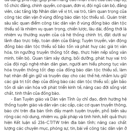
tổ chức đảng, chính quyền, cơ quan, đơn vị, đội ngũ cán bộ, đảng
viên, các tầng lớp Nhân dân về vị trí, vai trò, tầm quan trọng của
công tác dân vận ở vùng đồng bào dân tộc thiểu số. Quán triệt
sâu sắc quan điểm công tác dân vận ở vùng đồng bào dân tộc
thiểu số là nhiệm vụ quan trọng, chiến lược, lâu dài, đồng thời là
nhiệm vụ thường xuyên của cả hệ thống chính trị, đặt dưới sự
lãnh đạo trực tiếp, toàn diện của Đảng; Tuyên truyền, vận động
đồng bào dân tộc thiểu số bảo tồn và phát huy các giá trị văn
hóa, tín ngưỡng truyền thống tốt đẹp, thực hiện nếp sống văn
minh, tiến bộ. Quan tâm xây dựng, bồi dưỡng, phát huy vai trò
của đội ngũ nghệ nhân dân gian, người am hiểu phong tục văn
hóa truyền thống tốt đẹp của đồng bào dân tộc thiểu số, làm
hạt nhận để gìn giữ và truyền dạy cho các thế hệ, nhằm lưu giữ
các giá trị tốt đẹp của đồng bào các dân tộc thiểu số; gắn bảo
tồn di sản văn hóa với phát triển kinh tế, nâng cao đời sống vật
chất, tinh thần của đồng bào.
- Ban Tuyên giáo và Dân vận Tỉnh ủy chỉ đạo, định hướng hệ
thống tuyên giáo và dân vận các cấp, các cơ quan truyền thông,
báo chí trên địa bàn tỉnh đầy mạnh tuyên truyền, phổ biến sâu
rộng các nội dung, nhiệm vụ, giải pháp và tình hình, kết quả thực
hiện Kết luận số 236-CT/TW trên địa bàn tỉnh; nâng cao chất
lượng các chuyên mục, phóng sự, tin, bài về công tác dân vận ở