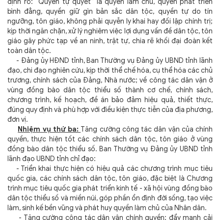
định rõ: “Quyền tự quyết” là quyền làm chủ, quyền phát triển
bình đẳng, quyền giữ gìn bản sắc dân tộc, quyền tự do tín
ngưỡng, tôn giáo, không phải quyễn ly khai hay đối lập chính trị;
kịp thời ngăn chặn, xử lý nghiêm việc lợi dụng vấn đề dân tộc, tôn
giáo gây phức tạp về an ninh, trật tự, chia rẽ khối đại đoàn kết
toàn dân tộc.
- Đảng ủy HĐND tỉnh, Ban Thường vụ Đảng ủy UBND tỉnh lãnh
đạo, chi đạo nghiên cứu, kịp thời thể chế hóa, cụ thể hóa các chủ
trương, chính sách của Đảng, Nhà nước; về công tác dân vận ở
vùng đồng bào dân tộc thiểu số thành cơ chế, chính sách,
chương trình, kế hoạch, đề án bảo đảm hiệu quả, thiết thực,
đúng quy định và phù hợp với điều kiện thực tiễn của địa phương,
đơn vị.
Nhiệm vụ thứ ba:
Tăng cường công tác dân vận của chính
quyền, thực hiện tốt các chính sách dân tộc, tôn giáo ở vùng
đồng bào dân tộc thiểu số. Ban Thường vụ Đảng ủy UBND tỉnh
lãnh đạo UBND tỉnh chỉ đạo:
- Triển khai thực hiện có hiệu quả các chương trình mục tiêu
quốc gia, các chính sách dân tộc, tôn giáo, đặc biệt là Chương
trình mục tiêu quốc gia phát triển kinh tế - xã hội vùng đồng bào
dân tộc thiểu số và miền núi, góp phần ổn định đời sống, tạo việc
làm, sinh kế bền vũng và phát huy quyền làm chủ của Nhân dân.
- Tăng cường công tác dân vận chính quyền; đẩy mạnh cải