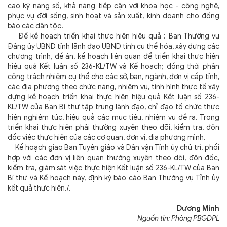
cao kỹ năng số, khả năng tiếp cận với khoa học - công nghệ,
phục vụ đời sống, sinh hoạt và sản xuất, kinh doanh cho đồng
bào các dân tộc.
Để kế hoạch triển khai thực hiện hiệu quả : Ban Thường vụ
Đảng ủy UBND tỉnh lãnh đạo UBND tỉnh cụ thể hóa, xây dựng các
chương trình, đề án, kế hoạch liên quan để triển khai thực hiện
hiệu quả Kết luận số 236-KL/TW và Kế hoạch; đồng thời phân
công trách nhiệm cụ thể cho các sở, ban, ngành, đơn vị cấp tỉnh,
các địa phương theo chức năng, nhiệm vụ, tình hình thực tế xây
dựng kế hoạch triển khai thực hiện hiệu quả Kết luận số 236-
KL/TW của Ban Bí thư tập trung lãnh đạo, chỉ đạo tổ chức thực
hiện nghiêm túc, hiệu quả các mục tiêu, nhiệm vụ đề ra. Trong
triển khai thực hiện phải thường xuyên theo dõi, kiểm tra, đôn
đốc việc thực hiện của các cơ quan, đơn vị, địa phương mình.
Kế hoạch giao Ban Tuyên giáo và Dân vận Tỉnh ủy chủ trì, phối
hợp với các đơn vị liên quan thường xuyên theo dõi, đôn đốc,
kiểm tra, giám sát việc thực hiện Kết luận số 236-KL/TW của Ban
Bí thư và Kể hoạch này, định kỳ báo cáo Ban Thường vụ Tỉnh ủy
kết quả thực hiện./.
Dương Minh
Nguồn tin: Phòng PBGDPL