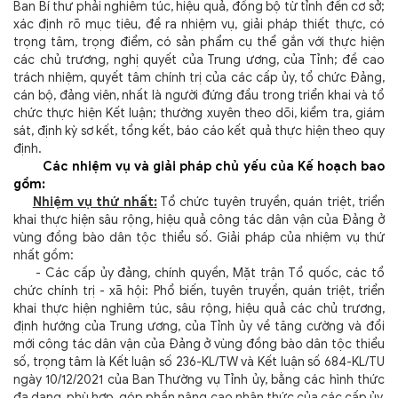
Ban Bí thư phải nghiêm túc, hiệu quả, đồng bộ từ tỉnh đến cơ sở;
xác định rõ mục tiêu, đề ra nhiệm vụ, giải pháp thiết thực, có
trọng tâm, trọng điểm, có sản phẩm cụ thể gắn với thực hiện
các chủ trương, nghị quyết của Trung ương, của Tỉnh; đề cao
trách nhiệm, quyết tâm chính trị của các cấp ủy, tổ chức Đảng,
cán bộ, đảng viên, nhất là người đứng đầu trong triển khai và tổ
chức thực hiện Kết luận; thường xuyên theo dõi, kiểm tra, giám
sát, định kỳ sơ kết, tổng kết, báo cáo kết quả thực hiện theo quy
định.
Các nhiệm vụ và giải pháp chủ yếu của Kế hoạch bao
gồm:
Nhiệm vụ thứ nhất:
Tổ chức tuyên truyền, quán triệt, triển
khai thực hiện sâu rộng, hiệu quả công tác dân vận của Đảng ở
vùng đồng bào dân tộc thiểu số. Giải pháp của nhiệm vụ thứ
nhất gồm:
- Các cấp ủy đảng, chính quyền, Mặt trận Tổ quốc, các tổ
chức chính trị - xã hội: Phổ biến, tuyên truyền, quán triệt, triển
khai thực hiện nghiêm túc, sâu rộng, hiệu quả các chủ trương,
định hướng của Trung ương, của Tỉnh ủy về tăng cường và đổi
mới công tác dân vận của Đảng ở vùng đồng bào dân tộc thiểu
số, trọng tâm là Kết luận số 236-KL/TW và Kết luận số 684-KL/TU
ngày 10/12/2021 của Ban Thường vụ Tỉnh ủy, bằng các hình thức
đa dạng, phù hợp, góp phần nâng cao nhận thức của các cấp ủy,