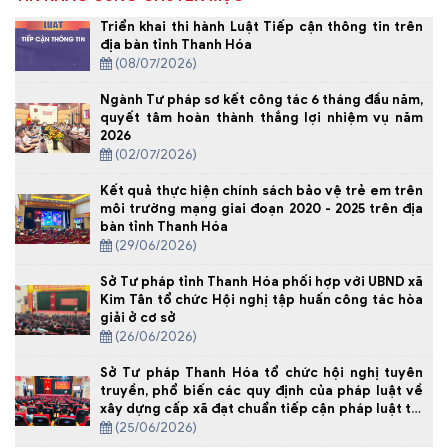
Triển khai thi hành Luật Tiếp cận thông tin trên
địa bàn tỉnh Thanh Hóa
(08/07/2026)
Ngành Tư pháp sơ kết công tác 6 tháng đầu năm,
quyết tâm hoàn thành thắng lợi nhiệm vụ năm
2026
(02/07/2026)
Kết quả thực hiện chính sách bảo vệ trẻ em trên
môi trường mạng giai đoạn 2020 - 2025 trên địa
bàn tỉnh Thanh Hóa
(29/06/2026)
Sở Tư pháp tỉnh Thanh Hóa phối hợp với UBND xã
Kim Tân tổ chức Hội nghị tập huấn công tác hòa
giải ở cơ sở
(26/06/2026)
Sở Tư pháp Thanh Hóa tổ chức hội nghị tuyên
truyền, phổ biến các quy định của pháp luật về
xây dựng cấp xã đạt chuẩn tiếp cận pháp luật tại
Xã Yên Định
(25/06/2026)