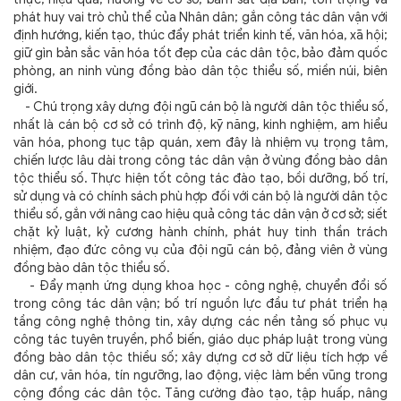
phát huy vai trò chủ thể của Nhân dân; gắn công tác dân vận với
định hướng, kiến tạo, thúc đẩy phát triển kinh tế, văn hóa, xã hội;
giữ gìn bản sắc văn hóa tốt đẹp của các dân tộc, bảo đảm quốc
phòng, an ninh vùng đồng bào dân tộc thiểu số, miền núi, biên
giới.
- Chú trọng xây dựng đội ngũ cán bộ là người dân tộc thiểu số,
nhất là cán bộ cơ sở có trình độ, kỹ năng, kinh nghiệm, am hiểu
văn hóa, phong tục tập quán, xem đây là nhiệm vụ trọng tâm,
chiến lược lâu dài trong công tác dân vận ở vùng đồng bào dân
tộc thiểu số. Thực hiện tốt công tác đào tạo, bồi dưỡng, bố trí,
sử dụng và có chính sách phù hợp đối với cán bộ là người dân tộc
thiểu số, gắn với nâng cao hiệu quả công tác dân vận ở cơ sở; siết
chặt kỷ luật, kỷ cương hành chính, phát huy tinh thần trách
nhiệm, đạo đức công vụ của đội ngũ cán bộ, đảng viên ở vùng
đồng bào dân tộc thiểu số.
- Đẩy mạnh ứng dụng khoa học - công nghệ, chuyển đổi số
trong công tác dân vận; bố trí nguồn lực đầu tư phát triển hạ
tầng công nghệ thông tin, xây dựng các nền tảng số phục vụ
công tác tuyên truyền, phổ biến, giáo dục pháp luật trong vùng
đồng bào dân tộc thiều số; xây dựng cơ sở dữ liệu tích hợp về
dân cư, văn hóa, tín ngưỡng, lao động, việc làm bền vũng trong
cộng đồng các dân tộc. Tăng cường đào tạo, tập huấp, nâng