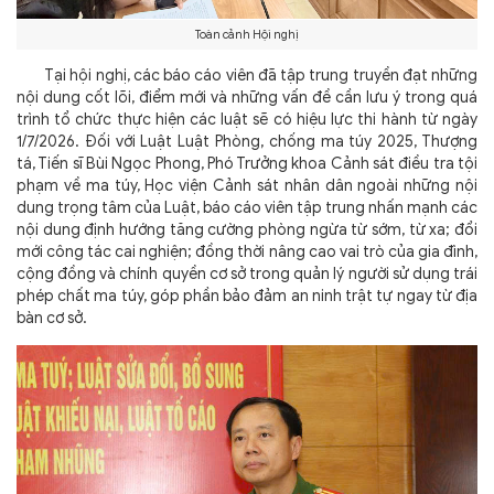
Toàn cảnh Hội nghị
Tại hội nghị, các báo cáo viên đã tập trung truyền đạt những
nội dung cốt lõi, điểm mới và những vấn đề cần lưu ý trong quá
trình tổ chức thực hiện các luật sẽ có hiệu lực thi hành từ ngày
1/7/2026. Đối với Luật Luật Phòng, chống ma túy 2025, Thượng
tá, Tiến sĩ Bùi Ngọc Phong, Phó Trưởng khoa Cảnh sát điều tra tội
phạm về ma túy, Học viện Cảnh sát nhân dân ngoài những nội
dung trọng tâm của Luật, báo cáo viên tập trung nhấn mạnh các
nội dung định hướng tăng cường phòng ngừa từ sớm, từ xa; đổi
mới công tác cai nghiện; đồng thời nâng cao vai trò của gia đình,
cộng đồng và chính quyền cơ sở trong quản lý người sử dụng trái
phép chất ma túy, góp phần bảo đảm an ninh trật tự ngay từ địa
bàn cơ sở.