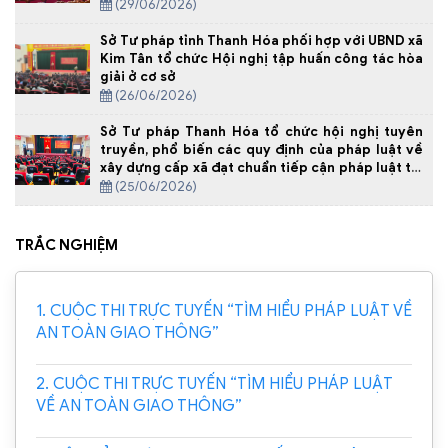
(29/06/2026)
Sở Tư pháp tỉnh Thanh Hóa phối hợp với UBND xã
Kim Tân tổ chức Hội nghị tập huấn công tác hòa
giải ở cơ sở
(26/06/2026)
Sở Tư pháp Thanh Hóa tổ chức hội nghị tuyên
truyền, phổ biến các quy định của pháp luật về
xây dựng cấp xã đạt chuẩn tiếp cận pháp luật tại
Xã Yên Định
(25/06/2026)
TRẮC NGHIỆM
1. CUỘC THI TRỰC TUYẾN “TÌM HIỂU PHÁP LUẬT VỀ
AN TOÀN GIAO THÔNG”
2. CUỘC THI TRỰC TUYẾN “TÌM HIỂU PHÁP LUẬT
VỀ AN TOÀN GIAO THÔNG”