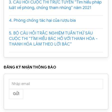
3. CÂU HỎI CUỘC THI TRỰC TUYẾN “Tìm hiểu pháp
luật về phòng, chống tham nhũng” năm 2021
4. Phòng chống tác hại của rượu bia
5. BỘ CÂU HỎI TRẮC NGHIỆM TUẦN THỨ SÁU
CUỘC THI “TÌM HIỂU BÁC HỒ VỚI THANH HÓA -
THANH HÓA LÀM THEO LỜI BÁC”
ĐĂNG KÝ NHẬN THÔNG BÁO
GỬI