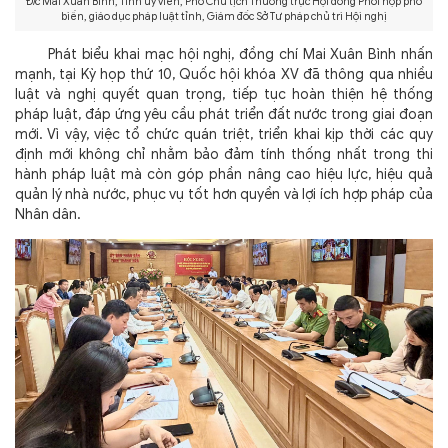
Đ/c Mai Xuân Bình, Tỉnh ủy viên, Phó Chủ tịch Thường trực Hội đồng Phối hợp phổ
biến, giáo dục pháp luật tỉnh, Giám đốc Sở Tư pháp chủ trì Hội nghị
Phát biểu khai mạc hội nghị, đồng chí Mai Xuân Bình nhấn
mạnh, tại Kỳ họp thứ 10, Quốc hội khóa XV đã thông qua nhiều
luật và nghị quyết quan trọng, tiếp tục hoàn thiện hệ thống
pháp luật, đáp ứng yêu cầu phát triển đất nước trong giai đoạn
mới. Vì vậy, việc tổ chức quán triệt, triển khai kịp thời các quy
định mới không chỉ nhằm bảo đảm tính thống nhất trong thi
hành pháp luật mà còn góp phần nâng cao hiệu lực, hiệu quả
quản lý nhà nước, phục vụ tốt hơn quyền và lợi ích hợp pháp của
Nhân dân.