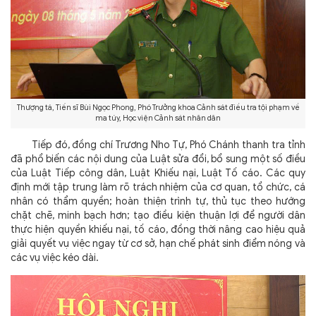
Thượng tá, Tiến sĩ Bùi Ngọc Phong, Phó Trưởng khoa Cảnh sát điều tra tội phạm về
ma túy, Học viện Cảnh sát nhân dân
Tiếp đó, đồng chí Trương Nho Tự, Phó Chánh thanh tra tỉnh
đã phổ biến các nội dung của Luật sửa đổi, bổ sung một số điều
của Luật Tiếp công dân, Luật Khiếu nại, Luật Tố cáo. Các quy
định mới tập trung làm rõ trách nhiệm của cơ quan, tổ chức, cá
nhân có thẩm quyền; hoàn thiện trình tự, thủ tục theo hướng
chặt chẽ, minh bạch hơn; tạo điều kiện thuận lợi để người dân
thực hiện quyền khiếu nại, tố cáo, đồng thời nâng cao hiệu quả
giải quyết vụ việc ngay từ cơ sở, hạn chế phát sinh điểm nóng và
các vụ việc kéo dài.