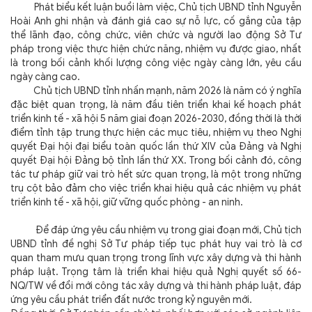
Phát biểu kết luận buổi làm việc, Chủ tịch UBND tỉnh Nguyễn
Hoài Anh ghi nhận và đánh giá cao sự nỗ lực, cố gắng của tập
thể lãnh đạo, công chức, viên chức và người lao động Sở Tư
pháp trong việc thực hiện chức năng, nhiệm vụ được giao, nhất
là trong bối cảnh khối lượng công việc ngày càng lớn, yêu cầu
ngày càng cao.
Chủ tịch UBND tỉnh nhấn mạnh, năm 2026 là năm có ý nghĩa
đặc biệt quan trọng, là năm đầu tiên triển khai kế hoạch phát
triển kinh tế - xã hội 5 năm giai đoạn 2026-2030, đồng thời là thời
điểm tỉnh tập trung thực hiện các mục tiêu, nhiệm vụ theo Nghị
quyết Đại hội đại biểu toàn quốc lần thứ XIV của Đảng và Nghị
quyết Đại hội Đảng bộ tỉnh lần thứ XX. Trong bối cảnh đó, công
tác tư pháp giữ vai trò hết sức quan trọng, là một trong những
trụ cột bảo đảm cho việc triển khai hiệu quả các nhiệm vụ phát
triển kinh tế - xã hội, giữ vững quốc phòng - an ninh.
Để đáp ứng yêu cầu nhiệm vụ trong giai đoạn mới, Chủ tịch
UBND tỉnh đề nghị Sở Tư pháp tiếp tục phát huy vai trò là cơ
quan tham mưu quan trọng trong lĩnh vực xây dựng và thi hành
pháp luật. Trọng tâm là triển khai hiệu quả Nghị quyết số 66-
NQ/TW về đổi mới công tác xây dựng và thi hành pháp luật, đáp
ứng yêu cầu phát triển đất nước trong kỷ nguyên mới.