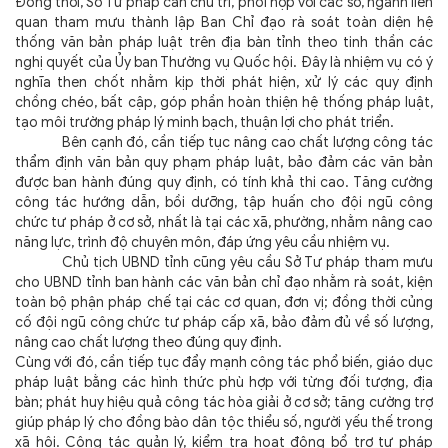
Đồng thời, Sở Tư pháp cần chủ trì, phối hợp với các sở, ngành liên
quan tham mưu thành lập Ban Chỉ đạo rà soát toàn diện hệ
thống văn bản pháp luật trên địa bàn tỉnh theo tinh thần các
nghị quyết của Ủy ban Thường vụ Quốc hội. Đây là nhiệm vụ có ý
nghĩa then chốt nhằm kịp thời phát hiện, xử lý các quy định
chồng chéo, bất cập, góp phần hoàn thiện hệ thống pháp luật,
tạo môi trường pháp lý minh bạch, thuận lợi cho phát triển.
Bên cạnh đó, cần tiếp tục nâng cao chất lượng công tác
thẩm định văn bản quy phạm pháp luật, bảo đảm các văn bản
được ban hành đúng quy định, có tính khả thi cao. Tăng cường
công tác hướng dẫn, bồi dưỡng, tập huấn cho đội ngũ công
chức tư pháp ở cơ sở, nhất là tại các xã, phường, nhằm nâng cao
năng lực, trình độ chuyên môn, đáp ứng yêu cầu nhiệm vụ.
Chủ tịch UBND tỉnh cũng yêu cầu Sở Tư pháp tham mưu
cho UBND tỉnh ban hành các văn bản chỉ đạo nhằm rà soát, kiện
toàn bộ phận pháp chế tại các cơ quan, đơn vị; đồng thời củng
cố đội ngũ công chức tư pháp cấp xã, bảo đảm đủ về số lượng,
nâng cao chất lượng theo đúng quy định.
Cùng với đó, cần tiếp tục đẩy mạnh công tác phổ biến, giáo dục
pháp luật bằng các hình thức phù hợp với từng đối tượng, địa
bàn; phát huy hiệu quả công tác hòa giải ở cơ sở; tăng cường trợ
giúp pháp lý cho đồng bào dân tộc thiểu số, người yếu thế trong
xã hội. Công tác quản lý, kiểm tra hoạt động bổ trợ tư pháp