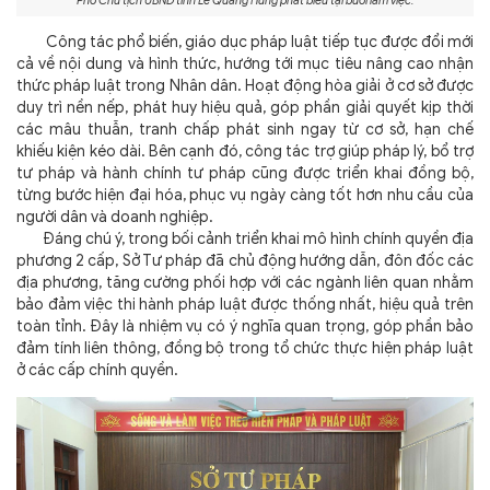
Phó Chủ tịch UBND tỉnh Lê Quang Hùng phát biểu tại buổi làm việc.
Công tác phổ biến, giáo dục pháp luật tiếp tục được đổi mới
cả về nội dung và hình thức, hướng tới mục tiêu nâng cao nhận
thức pháp luật trong Nhân dân. Hoạt động hòa giải ở cơ sở được
duy trì nền nếp, phát huy hiệu quả, góp phần giải quyết kịp thời
các mâu thuẫn, tranh chấp phát sinh ngay từ cơ sở, hạn chế
khiếu kiện kéo dài. Bên cạnh đó, công tác trợ giúp pháp lý, bổ trợ
tư pháp và hành chính tư pháp cũng được triển khai đồng bộ,
từng bước hiện đại hóa, phục vụ ngày càng tốt hơn nhu cầu của
người dân và doanh nghiệp.
Đáng chú ý, trong bối cảnh triển khai mô hình chính quyền địa
phương 2 cấp, Sở Tư pháp đã chủ động hướng dẫn, đôn đốc các
địa phương, tăng cường phối hợp với các ngành liên quan nhằm
bảo đảm việc thi hành pháp luật được thống nhất, hiệu quả trên
toàn tỉnh. Đây là nhiệm vụ có ý nghĩa quan trọng, góp phần bảo
đảm tính liên thông, đồng bộ trong tổ chức thực hiện pháp luật
ở các cấp chính quyền.