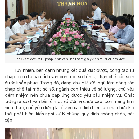
Phó Giám đốc Sơ Tư pháp Trịnh Văn Thế tham gia ý kiến tại buổi làm việc
Tuy nhiên, bên cạnh những kết quả đạt được, công tác tư
pháp trên địa bàn tỉnh vẫn còn một số tồn tại, hạn chế cần sớm
được khắc phục. Trong đó, đáng chú ý là đội ngũ làm công tác
pháp chế tại một số sở, ngành còn thiếu về số lượng, chủ yếu
kiêm nhiệm nên chưa đáp ứng được yêu cầu nhiệm vụ. Chất
lượng rà soát văn bản ở một số đơn vị chưa cao, còn mang tính
hình thức, chủ yếu dừng lại ở việc xác định hiệu lực mà chưa kịp
thời phát hiện, kiến nghị xử lý những quy định chồng chéo, bất
cập.