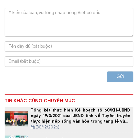
Gửi
TIN KHÁC CÙNG CHUYÊN MỤC
Tổng kết thực hiện Kế hoạch số 60/KH-UBND
ngày 19/3/2021 của UBND tỉnh về Tuyên truyền
thực hiện nếp sống văn hóa trong tang lễ vùng
đồng bào Mông tỉnh Thanh Hóa, giai đoạn 2021-
(30/12/2025)
2025.