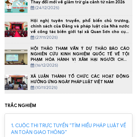
Thay đổi mới về giảm trừ gia cảnh từ năm 2026
(24/12/2025)
Hội nghị tuyên truyền, phổ biến chủ trương,
chính sách của Đảng và pháp luật của Nhà nước
về công tác biên giới tại xã Quan Sơn cho cụm
08 xã biên giới tỉnh Thanh Hóa năm 2025
(27/11/2025)
HỘI THẢO THAM VẤN Ý DỰ THẢO BÁO CÁO
NGHIÊN CỨU KINH NGHIỆM QUỐC TẾ VỀ TỘI
PHẠM HÓA HÀNH VI XÂM HẠI NGƯỜI CHƯA
THÀNH NIÊN, BAO GỒM CẢ TRÊN MÔI TRƯỜNG
(16/12/2025)
MẠNG
XÃ LUẬN THÀNH TỔ CHỨC CÁC HOẠT ĐỘNG
HƯỞNG ỨNG NGÀY PHÁP LUẬT VIỆT NAM
(10/11/2025)
TRẮC NGHIỆM
1. CUỘC THI TRỰC TUYẾN “TÌM HIỂU PHÁP LUẬT VỀ
AN TOÀN GIAO THÔNG”