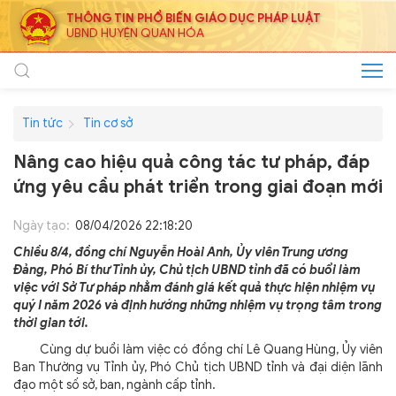
THÔNG TIN PHỔ BIẾN GIÁO DỤC PHÁP LUẬT
UBND HUYỆN QUAN HÓA
Tin tức
Tin cơ sở
Nâng cao hiệu quả công tác tư pháp, đáp
ứng yêu cầu phát triển trong giai đoạn mới
Ngày tạo:
08/04/2026 22:18:20
Chiều 8/4, đồng chí Nguyễn Hoài Anh, Ủy viên Trung ương
Đảng, Phó Bí thư Tỉnh ủy, Chủ tịch UBND tỉnh đã có buổi làm
việc với Sở Tư pháp nhằm đánh giá kết quả thực hiện nhiệm vụ
quý I năm 2026 và định hướng những nhiệm vụ trọng tâm trong
thời gian tới.
Cùng dự buổi làm việc có đồng chí Lê Quang Hùng, Ủy viên
Ban Thường vụ Tỉnh ủy, Phó Chủ tịch UBND tỉnh và đại diện lãnh
đạo một số sở, ban, ngành cấp tỉnh.