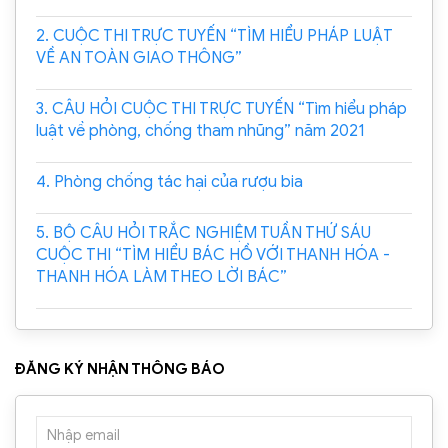
2. CUỘC THI TRỰC TUYẾN “TÌM HIỂU PHÁP LUẬT
VỀ AN TOÀN GIAO THÔNG”
3. CÂU HỎI CUỘC THI TRỰC TUYẾN “Tìm hiểu pháp
luật về phòng, chống tham nhũng” năm 2021
4. Phòng chống tác hại của rượu bia
5. BỘ CÂU HỎI TRẮC NGHIỆM TUẦN THỨ SÁU
CUỘC THI “TÌM HIỂU BÁC HỒ VỚI THANH HÓA -
THANH HÓA LÀM THEO LỜI BÁC”
ĐĂNG KÝ NHẬN THÔNG BÁO