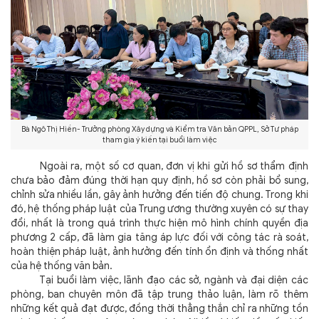
Bà Ngô Thị Hiền- Trưởng phòng Xây dựng và Kiểm tra Văn bản QPPL, Sở Tư pháp
tham gia ý kiến tại buổi làm việc
Ngoài ra, một số cơ quan, đơn vị khi gửi hồ sơ thẩm định
chưa bảo đảm đúng thời hạn quy định, hồ sơ còn phải bổ sung,
chỉnh sửa nhiều lần, gây ảnh hưởng đến tiến độ chung. Trong khi
đó, hệ thống pháp luật của Trung ương thường xuyên có sự thay
đổi, nhất là trong quá trình thực hiện mô hình chính quyền địa
phương 2 cấp, đã làm gia tăng áp lực đối với công tác rà soát,
hoàn thiện pháp luật, ảnh hưởng đến tính ổn định và thống nhất
của hệ thống văn bản.
Tại buổi làm việc, lãnh đạo các sở, ngành và đại diện các
phòng, ban chuyên môn đã tập trung thảo luận, làm rõ thêm
những kết quả đạt được, đồng thời thẳng thắn chỉ ra những tồn