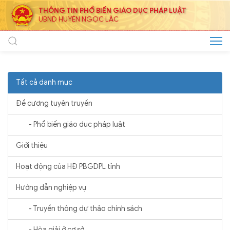
THÔNG TIN PHỔ BIẾN GIÁO DỤC PHÁP LUẬT
UBND HUYỆN NGỌC LẶC
Tất cả danh mục
Đề cương tuyên truyền
- Phổ biến giáo dục pháp luật
Giới thiệu
Hoạt động của HĐ PBGDPL tỉnh
Hướng dẫn nghiệp vụ
- Truyền thông dự thảo chính sách
- Hòa giải ở cơ sở