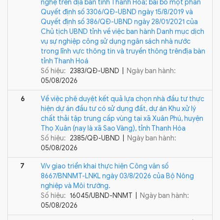
nghệ trên địa bàn tỉnh Thanh Hóa; bãi bỏ một phần
Quyết định số 3306/QĐ-UBND ngày 15/8/2019 và
Quyết định số 386/QĐ-UBND ngày 28/01/2021 của
Chủ tịch UBND tỉnh về việc ban hành Danh mục dịch
vụ sự nghiệp công sử dụng ngân sách nhà nước
trong lĩnh vực thông tin và truyền thông trênđịa bàn
tỉnh Thanh Hoá
Số hiệu:
2383/QĐ-UBND |
Ngày ban hành:
05/08/2026
6
Về việc phê duyệt kết quả lựa chọn nhà đầu tư thực
hiện dự án đầu tư có sử dụng đất, dự án Khu xử lý
chất thải tập trung cấp vùng tại xã Xuân Phú, huyện
Thọ Xuân (nay là xã Sao Vàng), tỉnh Thanh Hóa
Số hiệu:
2385/QĐ-UBND |
Ngày ban hành:
05/08/2026
7
V/v giao triển khai thực hiện Công văn số
8667/BNNMT-LNKL ngày 03/8/2026 của Bộ Nông
nghiệp và Môi trường.
Số hiệu:
16045/UBND-NNMT |
Ngày ban hành:
05/08/2026