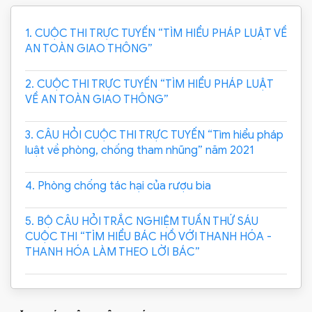
1. CUỘC THI TRỰC TUYẾN “TÌM HIỂU PHÁP LUẬT VỀ
AN TOÀN GIAO THÔNG”
2. CUỘC THI TRỰC TUYẾN “TÌM HIỂU PHÁP LUẬT
VỀ AN TOÀN GIAO THÔNG”
3. CÂU HỎI CUỘC THI TRỰC TUYẾN “Tìm hiểu pháp
luật về phòng, chống tham nhũng” năm 2021
4. Phòng chống tác hại của rượu bia
5. BỘ CÂU HỎI TRẮC NGHIỆM TUẦN THỨ SÁU
CUỘC THI “TÌM HIỂU BÁC HỒ VỚI THANH HÓA -
THANH HÓA LÀM THEO LỜI BÁC”