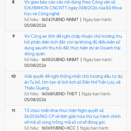
8
V/v giao báo cáo các nội dung theo Công văn số
5767/BKHCN-CNCNTT ngày 03/8/2026 của Bộ Khoa
học và Công nghệ.
Số hiệu:
16047/UBND-NNMT |
Ngày ban hành:
05/08/2026
9
V/v Công an tỉnh đề nghị chấp thuận chủ trương thu
hồi phần diện tích đất còn lại không đủ điều kiện sử
dụng sau khi thu hồi đất thực hiện dự án Doanh trại
đóng quân.
Số hiệu:
16050/UBND-NNMT |
Ngày ban hành:
05/08/2026
10
Giải quyết đề nghị thống nhất chủ trương đầu tư dự
án Tu bổ, tôn tạo di tích lịch sử Đền thờ Trần Lựu, xã
Thiệu Quang.
Số hiệu:
16068/UBND-THĐT |
Ngày ban hành:
05/08/2026
11
Tổ chức triển khai thực hiện Nghị quyết số
36/2026/NQ-CP về đơn giản hóa thủ tục hành chính
về mã số vùng trồng, mã số cơ sở đóng gói.
Số hiệu:
16069/UBND-HCC |
Ngày ban hành: