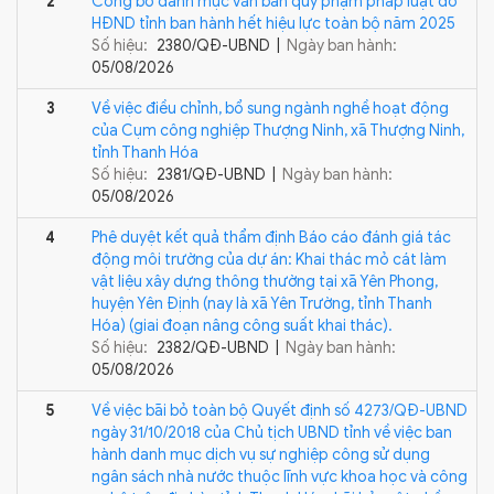
2
Công bố danh mục văn bản quy phạm pháp luật do
HĐND tỉnh ban hành hết hiệu lực toàn bộ năm 2025
Số hiệu:
2380/QĐ-UBND |
Ngày ban hành:
05/08/2026
3
Về việc điều chỉnh, bổ sung ngành nghề hoạt động
của Cụm công nghiệp Thượng Ninh, xã Thượng Ninh,
tỉnh Thanh Hóa
Số hiệu:
2381/QĐ-UBND |
Ngày ban hành:
05/08/2026
4
Phê duyệt kết quả thẩm định Báo cáo đánh giá tác
động môi trường của dự án: Khai thác mỏ cát làm
vật liệu xây dựng thông thường tại xã Yên Phong,
huyện Yên Định (nay là xã Yên Trường, tỉnh Thanh
Hóa) (giai đoạn nâng công suất khai thác).
Số hiệu:
2382/QĐ-UBND |
Ngày ban hành:
05/08/2026
5
Về việc bãi bỏ toàn bộ Quyết định số 4273/QĐ-UBND
ngày 31/10/2018 của Chủ tịch UBND tỉnh về việc ban
hành danh mục dịch vụ sự nghiệp công sử dụng
ngân sách nhà nước thuộc lĩnh vực khoa học và công