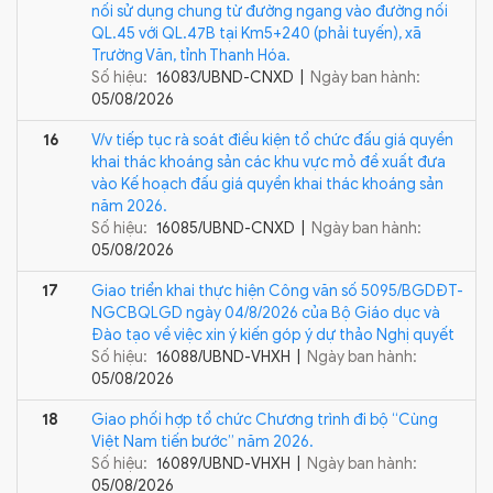
nối sử dụng chung từ đường ngang vào đường nối
QL.45 với QL.47B tại Km5+240 (phải tuyến), xã
Trường Văn, tỉnh Thanh Hóa.
Số hiệu:
16083/UBND-CNXD |
Ngày ban hành:
05/08/2026
16
V/v tiếp tục rà soát điều kiện tổ chức đấu giá quyền
khai thác khoáng sản các khu vực mỏ đề xuất đưa
vào Kế hoạch đấu giá quyền khai thác khoáng sản
năm 2026.
Số hiệu:
16085/UBND-CNXD |
Ngày ban hành:
05/08/2026
17
Giao triển khai thực hiện Công văn số 5095/BGDĐT-
NGCBQLGD ngày 04/8/2026 của Bộ Giáo dục và
Đào tạo về việc xin ý kiến góp ý dự thảo Nghị quyết
Số hiệu:
16088/UBND-VHXH |
Ngày ban hành:
05/08/2026
18
Giao phối hợp tổ chức Chương trình đi bộ “Cùng
Việt Nam tiến bước” năm 2026.
Số hiệu:
16089/UBND-VHXH |
Ngày ban hành:
05/08/2026