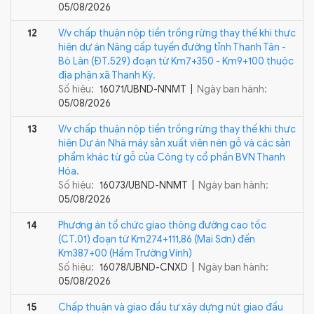
05/08/2026
12
V/v chấp thuận nộp tiền trồng rừng thay thế khi thực
hiện dự án Nâng cấp tuyến đường tỉnh Thanh Tân -
Bò Lăn (ĐT.529) đoạn từ Km7+350 - Km9+100 thuộc
địa phận xã Thanh Kỳ.
Số hiệu:
16071/UBND-NNMT |
Ngày ban hành:
05/08/2026
13
V/v chấp thuận nộp tiền trồng rừng thay thế khi thực
hiện Dự án Nhà máy sản xuất viên nén gỗ và các sản
phẩm khác từ gỗ của Công ty cổ phần BVN Thanh
Hóa.
Số hiệu:
16073/UBND-NNMT |
Ngày ban hành:
05/08/2026
14
Phương án tổ chức giao thông đường cao tốc
(CT.01) đoạn từ Km274+111,86 (Mai Sơn) đến
Km387+00 (Hầm Trường Vinh)
Số hiệu:
16078/UBND-CNXD |
Ngày ban hành:
05/08/2026
15
Chấp thuận và giao đầu tư xây dựng nút giao đấu