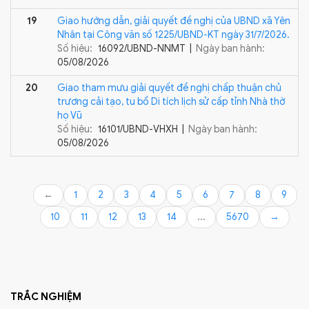
19
Giao hướng dẫn, giải quyết đề nghị của UBND xã Yên
Nhân tại Công văn số 1225/UBND-KT ngày 31/7/2026.
Số hiệu:
16092/UBND-NNMT |
Ngày ban hành:
05/08/2026
20
Giao tham mưu giải quyết đề nghị chấp thuận chủ
trương cải tạo, tu bổ Di tích lịch sử cấp tỉnh Nhà thờ
họ Vũ
Số hiệu:
16101/UBND-VHXH |
Ngày ban hành:
05/08/2026
←
1
2
3
4
5
6
7
8
9
10
11
12
13
14
...
5670
→
TRẮC NGHIỆM