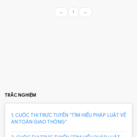
←
1
→
TRẮC NGHIỆM
1. CUỘC THI TRỰC TUYẾN “TÌM HIỂU PHÁP LUẬT VỀ
AN TOÀN GIAO THÔNG”