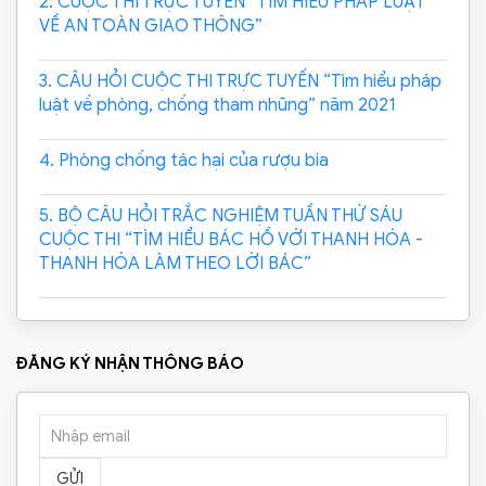
2. CUỘC THI TRỰC TUYẾN “TÌM HIỂU PHÁP LUẬT
VỀ AN TOÀN GIAO THÔNG”
3. CÂU HỎI CUỘC THI TRỰC TUYẾN “Tìm hiểu pháp
luật về phòng, chống tham nhũng” năm 2021
4. Phòng chống tác hại của rượu bia
5. BỘ CÂU HỎI TRẮC NGHIỆM TUẦN THỨ SÁU
CUỘC THI “TÌM HIỂU BÁC HỒ VỚI THANH HÓA -
THANH HÓA LÀM THEO LỜI BÁC”
ĐĂNG KÝ NHẬN THÔNG BÁO
GỬI