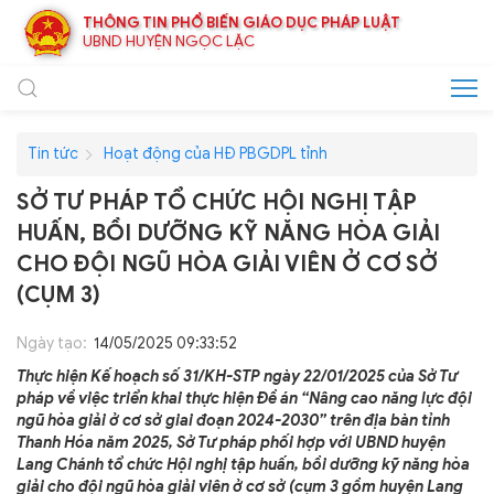
THÔNG TIN PHỔ BIẾN GIÁO DỤC PHÁP LUẬT
UBND HUYỆN NGỌC LẶC
Tin tức
Hoạt động của HĐ PBGDPL tỉnh
SỞ TƯ PHÁP TỔ CHỨC HỘI NGHỊ TẬP
HUẤN, BỒI DƯỠNG KỸ NĂNG HÒA GIẢI
CHO ĐỘI NGŨ HÒA GIẢI VIÊN Ở CƠ SỞ
(CỤM 3)
Ngày tạo:
14/05/2025 09:33:52
Thực hiện Kế hoạch số 31/KH-STP ngày 22/01/2025 của Sở Tư
pháp về việc triển khai thực hiện Đề án “Nâng cao năng lực đội
ngũ hòa giải ở cơ sở giai đoạn 2024-2030” trên địa bàn tỉnh
Thanh Hóa năm 2025, Sở Tư pháp phối hợp với UBND huyện
Lang Chánh tổ chức Hội nghị tập huấn, bồi dưỡng kỹ năng hòa
giải cho đội ngũ hòa giải viên ở cơ sở (cụm 3 gồm huyện Lang