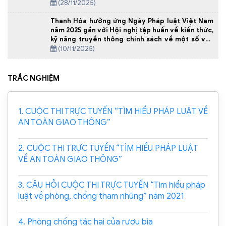
(28/11/2025)
Thanh Hóa hưởng ứng Ngày Pháp luật Việt Nam
năm 2025 gắn với Hội nghị tập huấn về kiến thức,
kỹ năng truyền thông chính sách về một số văn
bản pháp luật mới
(10/11/2025)
TRẮC NGHIỆM
1. CUỘC THI TRỰC TUYẾN “TÌM HIỂU PHÁP LUẬT VỀ
AN TOÀN GIAO THÔNG”
2. CUỘC THI TRỰC TUYẾN “TÌM HIỂU PHÁP LUẬT
VỀ AN TOÀN GIAO THÔNG”
3. CÂU HỎI CUỘC THI TRỰC TUYẾN “Tìm hiểu pháp
luật về phòng, chống tham nhũng” năm 2021
4. Phòng chống tác hại của rượu bia