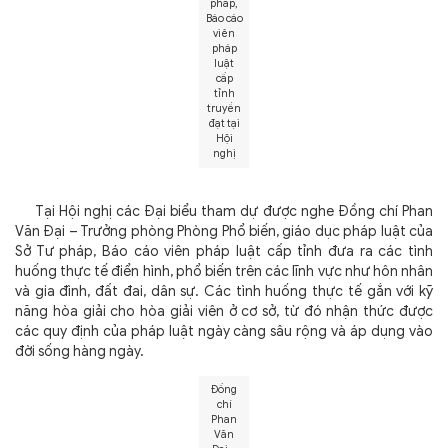
pháp,
Báo cáo
viên
pháp
luật
cấp
tỉnh
truyền
đạt tại
Hội
nghị
Tại Hội nghị các Đại biểu tham dự được nghe Đồng chí Phan
Văn Đại – Trưởng phòng Phòng Phổ biến, giáo dục pháp luật của
Sở Tư pháp, Báo cáo viên pháp luật cấp tỉnh đưa ra các tình
huống thực tế điển hình, phổ biến trên các lĩnh vực như hôn nhân
và gia đình, đất đai, dân sự. Các tình huống thực tế gắn với kỹ
năng hòa giải cho hòa giải viên ở cơ sở, từ đó nhận thức được
các quy định của pháp luật ngày càng sâu rộng và áp dụng vào
đời sống hàng ngày.
Đồng
chí
Phan
Văn