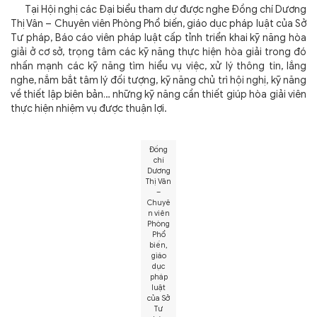
Tại Hội nghị các Đại biểu tham dự được nghe Đồng chí Dương
Thị Vân – Chuyên viên Phòng Phổ biến, giáo dục pháp luật của Sở
Tư pháp, Báo cáo viên pháp luật cấp tỉnh triển khai kỹ năng hòa
giải ở cơ sở, trọng tâm các kỹ năng thực hiện hòa giải trong đó
nhấn mạnh các kỹ năng tìm hiểu vụ việc, xử lý thông tin, lắng
nghe, nắm bắt tâm lý đối tượng, kỹ năng chủ trì hội nghị, kỹ năng
về thiết lập biên bản… những kỹ năng cần thiết giúp hòa giải viên
thực hiện nhiệm vụ được thuận lợi.
Đồng
chí
Dương
Thị Vân
–
Chuyê
n viên
Phòng
Phổ
biến,
giáo
dục
pháp
luật
của Sở
Tư