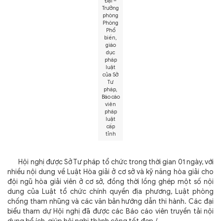
Đại –
Trưởng
phòng
Phòng
Phổ
biến,
giáo
dục
pháp
luật
của Sở
Tư
pháp,
Báo cáo
viên
pháp
luật
cấp
tỉnh
Hội nghị được Sở Tư pháp tổ chức trong thời gian 01 ngày, với
nhiều nội dung về Luật Hòa giải ở cơ sở và kỹ năng hòa giải cho
đội ngũ hòa giải viên ở cơ sở, đồng thời lồng ghép một số nội
dung của Luật tổ chức chính quyền địa phương, Luật phòng
chống tham nhũng và các văn bản hướng dẫn thi hành. Các đại
biểu tham dự Hội nghị đã được các Báo cáo viên truyền tải nội