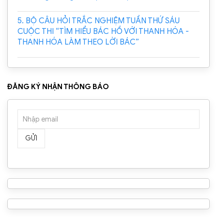
5. BỘ CÂU HỎI TRẮC NGHIỆM TUẦN THỨ SÁU
CUỘC THI “TÌM HIỂU BÁC HỒ VỚI THANH HÓA -
THANH HÓA LÀM THEO LỜI BÁC”
ĐĂNG KÝ NHẬN THÔNG BÁO
GỬI