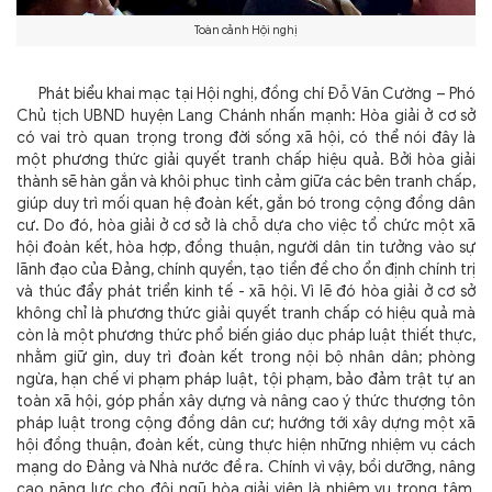
Toàn cảnh Hội nghị
Phát biểu khai mạc tại Hội nghị, đồng chí Đỗ Văn Cường – Phó
Chủ tịch UBND huyện Lang Chánh nhấn mạnh: Hòa giải ở cơ sở
có vai trò quan trọng trong đời sống xã hội, có thể nói đây là
một phương thức giải quyết tranh chấp hiệu quả. Bởi hòa giải
thành sẽ hàn gắn và khôi phục tình cảm giữa các bên tranh chấp,
giúp duy trì mối quan hệ đoàn kết, gắn bó trong cộng đồng dân
cư. Do đó, hòa giải ở cơ sở là chỗ dựa cho việc tổ chức một xã
hội đoàn kết, hòa hợp, đồng thuận, người dân tin tưởng vào sự
lãnh đạo của Đảng, chính quyền, tạo tiền đề cho ổn định chính trị
và thúc đẩy phát triển kinh tế - xã hội. Vì lẽ đó hòa giải ở cơ sở
không chỉ là phương thức giải quyết tranh chấp có hiệu quả mà
còn là một phương thức phổ biến giáo dục pháp luật thiết thực,
nhằm giữ gìn, duy trì đoàn kết trong nội bộ nhân dân; phòng
ngừa, hạn chế vi phạm pháp luật, tội phạm, bảo đảm trật tự an
toàn xã hội, góp phần xây dựng và nâng cao ý thức thượng tôn
pháp luật trong cộng đồng dân cư; hướng tới xây dựng một xã
hội đồng thuận, đoàn kết, cùng thực hiện những nhiệm vụ cách
mạng do Đảng và Nhà nước đề ra. Chính vì vậy, bồi dưỡng, nâng
cao năng lực cho đội ngũ hòa giải viên là nhiệm vụ trọng tâm,