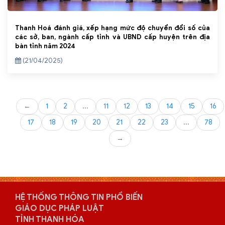
Thanh Hoá đánh giá, xếp hạng mức độ chuyển đổi số của
các sở, ban, ngành cấp tỉnh và UBND cấp huyện trên địa
bàn tỉnh năm 2024
(21/04/2025)
←
1
2
...
11
12
13
14
15
16
17
18
19
20
21
22
23
...
78
→
HỆ THỐNG THÔNG TIN PHỔ BIẾN
GIÁO DỤC PHÁP LUẬT
TỈNH THANH HÓA