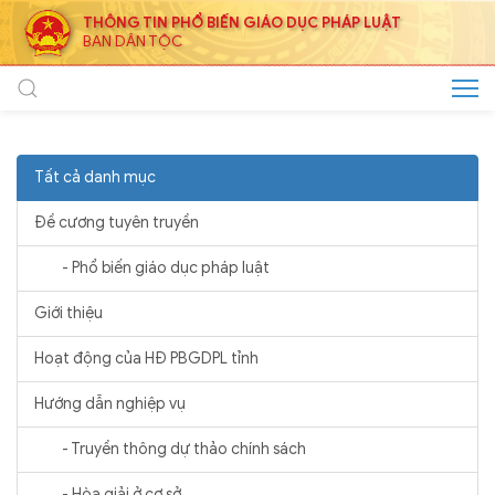
THÔNG TIN PHỔ BIẾN GIÁO DỤC PHÁP LUẬT
BAN DÂN TỘC
Tất cả danh mục
Đề cương tuyên truyền
- Phổ biến giáo dục pháp luật
Giới thiệu
Hoạt động của HĐ PBGDPL tỉnh
Hướng dẫn nghiệp vụ
- Truyền thông dự thảo chính sách
- Hòa giải ở cơ sở