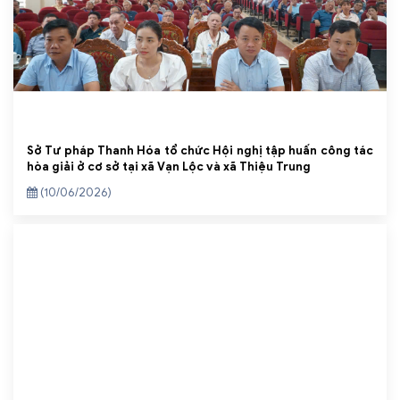
Sở Tư pháp Thanh Hóa tổ chức Hội nghị tập huấn công tác
hòa giải ở cơ sở tại xã Vạn Lộc và xã Thiệu Trung
(10/06/2026)