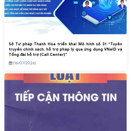
Sở Tư pháp Thanh Hóa triển khai Mô hình số 31 “Tuyên
truyền chính sách, hỗ trợ pháp lý qua ứng dụng VNeID và
Tổng đài hỗ trợ (Call Center)”
(16/07/2026)