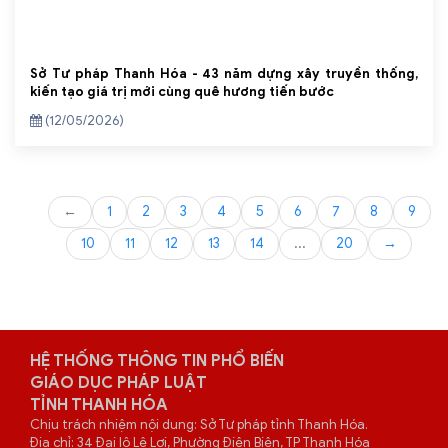
Sở Tư pháp Thanh Hóa - 43 năm dựng xây truyền thống,
kiến tạo giá trị mới cùng quê hương tiến bước
(12/05/2026)
←
1
2
3
4
5
6
7
8
9
10
11
12
13
14
...
20
→
HỆ THỐNG THÔNG TIN PHỔ BIẾN
GIÁO DỤC PHÁP LUẬT
TỈNH THANH HÓA
Chịu trách nhiệm nội dung: Sở Tư pháp tỉnh Thanh Hóa.
Địa chỉ: 34 Đại lộ Lê Lợi, Phường Điện Biên, TP Thanh Hóa