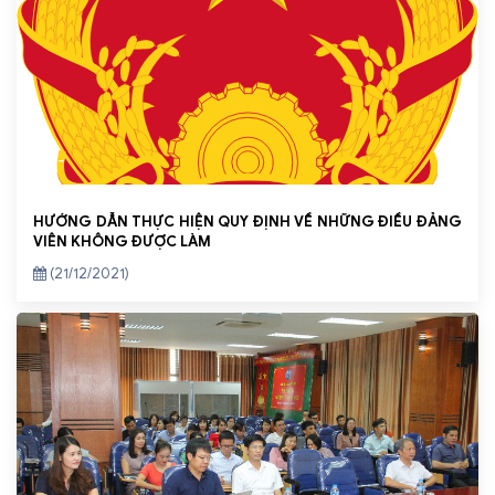
HƯỚNG DẪN THỰC HIỆN QUY ĐỊNH VỀ NHỮNG ĐIỀU ĐẢNG
VIÊN KHÔNG ĐƯỢC LÀM
(21/12/2021)