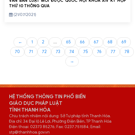
VĂN BẢN LUẬT MỚI ĐƯỢC QUỐC HỘI KHÓA XIV KỲ HỌP
THỨ 10 THÔNG QUA
(21/07/2021)
←
1
2
...
65
66
67
68
69
70
71
72
73
74
75
76
77
78
→
HỆ THỐNG THÔNG TIN PHỔ BIẾN
GIÁO DỤC PHÁP LUẬT
TỈNH THANH HÓA
Chịu trách nhiệm nội dung: Sở Tư pháp tỉnh Thanh Hóa.
Địa chỉ: 34 Đại lộ Lê Lợi, Phường Điện Biên, TP Thanh Hóa
Điện thoại: 02373 85276; Fax: 0237.751584; Email:
stp@thanhhoa.gov.vn