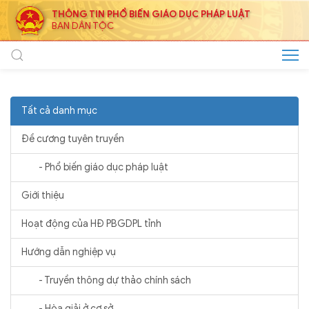
THÔNG TIN PHỔ BIẾN GIÁO DỤC PHÁP LUẬT
BAN DÂN TỘC
Tất cả danh mục
Đề cương tuyên truyền
- Phổ biến giáo dục pháp luật
Giới thiệu
Hoạt động của HĐ PBGDPL tỉnh
Hướng dẫn nghiệp vụ
- Truyền thông dự thảo chính sách
- Hòa giải ở cơ sở