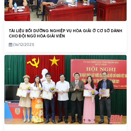
TÀI LIỆU BỒI DƯỠNG NGHIỆP VỤ HÒA GIẢI Ở CƠ SỞ DÀNH
CHO ĐỘI NGŨ HÒA GIẢI VIÊN
(16/12/2021)