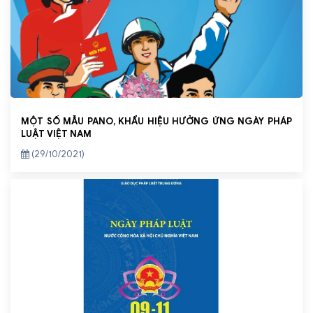
MỘT SỐ MẪU PANO, KHẨU HIỆU HƯỞNG ỨNG NGÀY PHÁP
LUẬT VIỆT NAM
(29/10/2021)