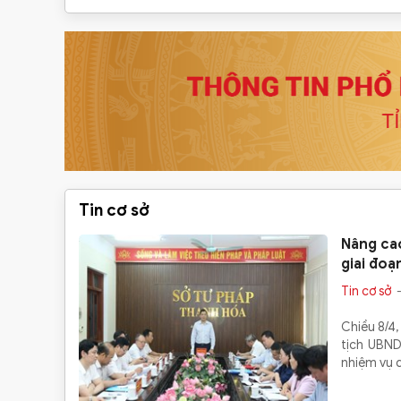
Tin cơ sở
Nâng cao
giai đoạ
Tin cơ sở
-
Chiều 8/4,
tịch UBND
nhiệm vụ q