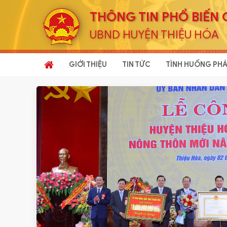
THÔNG TIN PHỔ BIẾN 
UBND HUYỆN THIỆU HÓA
GIỚI THIỆU
TIN TỨC
TÌNH HUỐNG PHÁ