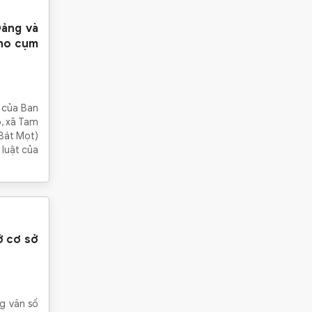
Đảng và
cho cụm
c của Ban
o, xã Tam
 Bát Mọt)
 luật của
ở cơ sở
g văn số