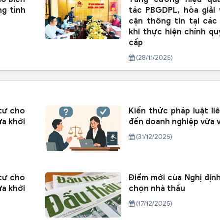
ng tình
tác PBGDPL, hòa giải 
cận thông tin tại các
khi thực hiện chính qu
cấp
(28/11/2025)
tư cho
Kiến thức pháp luật li
a khởi
đến doanh nghiệp vừa 
(31/12/2025)
tư cho
Điểm mới của Nghị định
a khởi
chọn nhà thầu
(17/12/2025)