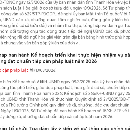
-TDNC ngày 12/3/2026 của Ủy ban nhân dân tỉnh Thanh Hóa về việc l
h sách Luật Hòa giải ở cơ sở (sửa đổi), ngày 13/3/2026, Sở Tư pháp t
 công văn số 629/STP-PBGDPL đề nghị Ủy ban Mặt trận Tổ quốc Việt 
, UBND các xã, phường quan tâm nghiên cứu, đóng góp ý kiến hồ 
Hòa giải ở cơ sở (sửa đổi) và nhằm thu thập, tổng hợp và đánh giá to
nhóm đối tượng chịu tác động trực tiếp, đề nghị UBND các xã, phư
 kiến rộng rãi đội ngũ hòa giải viên trên địa bàn bằng hình thức phù hợ
ả chung vào văn bản góp ý kiến của đơn vị.
háp ban hành Kế hoạch triển khai thực hiện nhiệm vụ x
ng đạt chuẩn tiếp cận pháp luật năm 2026
p cận pháp luật
(13/03/2026)
 hiện Kế hoạch số 61/KH-UBND ngày 09/3/2025 của Uỷ ban nhân dân
 công tác phổ biến, giáo dục pháp luật; hòa giải ở cơ sở; chuẩn tiếp
 địa bàn tỉnh Thanh Hóa năm 2026; Kế hoạch số 265/KH-UBND ngày 25
ịch UBND tỉnh Thanh Hóa về thực hiện Quyết định số 27/2025/QĐ-
 của Thủ tướng Chính phủ quy định về xã, phường, đặc khu đạt chuẩn
. Ngày 11/3/2026, Sở Tư pháp đã ban hành Kế hoạch số 15/KH-STP về 
xây dựng xã, phường đạt chuẩn tiếp cận pháp luật năm 2026.
háp tổ chức Tọa đàm lấy ý kiến về dự thảo các chính s