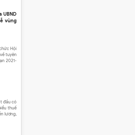
ủa UBND
lễ vùng
 chức Hội
 về tuyên
oạn 2021-
ắt đầu có
biểu thuế
ền lương,