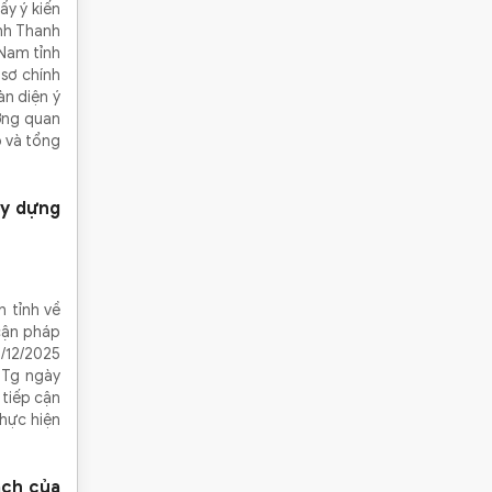
ấy ý kiến
ỉnh Thanh
Nam tỉnh
sơ chính
àn diện ý
ờng quan
p và tổng
ây dựng
 tỉnh về
 cận pháp
/12/2025
TTg ngày
 tiếp cận
thực hiện
ách của