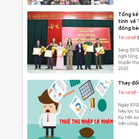
Tổng kế
tỉnh về
đồng bào
Tin cơ sở
Sáng 30/12
nghị tổng
truyền th
2025
Thay đổi
Tin cơ sở
-
Ngày 10/1
hiệu lực t
lũy tiến x
tiền công.