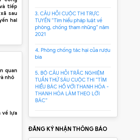
và tiếp
 xã sau
3. CÂU HỎI CUỘC THI TRỰC
yền hai
TUYẾN “Tìm hiểu pháp luật về
phòng, chống tham nhũng” năm
2021
4. Phòng chống tác hại của rượu
bia
ên quan
5. BỘ CÂU HỎI TRẮC NGHIỆM
và nhỏ
TUẦN THỨ SÁU CUỘC THI “TÌM
HIỂU BÁC HỒ VỚI THANH HÓA -
THANH HÓA LÀM THEO LỜI
BÁC”
 về lựa
ĐĂNG KÝ NHẬN THÔNG BÁO