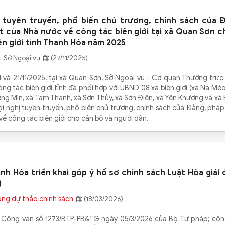
ị tuyên truyền, phổ biến chủ trương, chính sách của 
t của Nhà nước về công tác biên giới tại xã Quan Sơn 
ên giới tỉnh Thanh Hóa năm 2025
 Sở Ngoại vụ
(27/11/2025)
1 và 21/11/2025, tại xã Quan Sơn, Sở Ngoại vụ - Cơ quan Thường trự
ng tác biên giới tỉnh đã phối hợp với UBND 08 xã biên giới (xã Na Mè
ng Mìn, xã Tam Thanh, xã Sơn Thủy, xã Sơn Điện, xã Yên Khương và xã
i nghị tuyên truyền, phổ biến chủ trương, chính sách của Đảng, pháp
ề công tác biên giới cho cán bộ và người dân.
nh Hóa triển khai góp ý hồ sơ chính sách Luật Hòa giải 
)
ông dự thảo chính sách
(18/03/2026)
 Công văn số 1273/BTP-PB&TG ngày 05/3/2026 của Bộ Tư pháp; côn