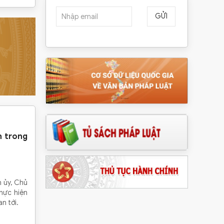
GỬI
n trong
h ủy, Chủ
hực hiện
n tới.