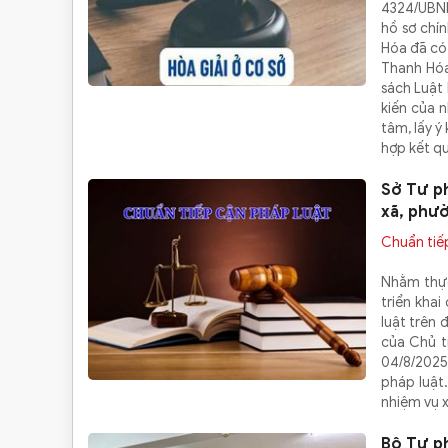
4324/UBND
hồ sơ chín
Hóa đã có
Thanh Hóa
sách Luật 
kiến của 
tâm, lấy ý
hợp kết qu
Sở Tư p
xã, phườ
Chuẩn tiế
Nhằm thực
triển khai
luật trên
của Chủ t
04/8/2025
pháp luật
nhiệm vụ 
Bộ Tư p