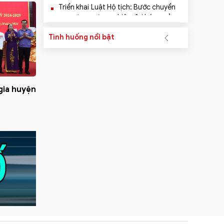
Triển khai Luật Hộ tịch: Bước chuyển
quan trọng trong hiện đại hóa quản
lý dân cư và cải cách thủ tục hành
Tình huống nổi bật
chính
Quy định mới về công nhận xã đạt
chuẩn nông thôn mới giai đoạn
2026 – 2030
Sở Tư pháp Thanh Hóa - 43 năm
 gia huyện
dựng xây truyền thống, kiến tạo giá
trị mới cùng quê hương tiến bước
THANH HÓA TỔ CHỨC HỘI THẢO
ĐÁNH GIÁ THÍ ĐIỂM HIỆU QUẢ
CÔNG TÁC PHỔ BIẾN, GIÁO DỤC
PHÁP LUẬT THEO ĐỀ ÁN 979 CỦA
THỦ TƯỚNG CHÍNH PHỦ
Sở Tư pháp tổ chức Hội nghị tập
huấn kiến thức pháp luật và phương
pháp bồi dưỡng, kỹ năng hòa giải ở
cơ sở
Tỉnh Thanh Hóa triển khai “Tháng
hành động vì an toàn thực phẩm”