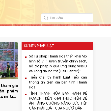
SỰ KIỆN PHÁP LUẬT
Sở Tư pháp Thanh Hóa triển khai Mô
hình số 31 “Tuyên truyền chính sách,
hỗ trợ pháp lý qua ứng dụng VNeID
và Tổng đài hỗ trợ (Call Center)”
Triển khai thi hành Luật Tiếp cận
thông tin trên địa bàn tỉnh Thanh
 tham gia
Hóa
sản phẩm
TỈNH THANH HÓA BAN HÀNH KẾ
toàn tỉnh
HOẠCH TRIỂN KHAI THỰC HIỆN ĐỀ
ÁN TĂNG CƯỜNG NĂNG LỰC TIẾP
CẬN PHÁP LUẬT CỦA NGƯỜI DÂN