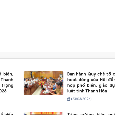
 biến,
Ban hành Quy chế tổ 
h Thanh
hoạt động của Hội đồ
ụ trọng
hợp phổ biến, giáo d
026
luật tỉnh Thanh Hóa
(23/03/2026)
ổ biến
Tăng cường hiệu qu