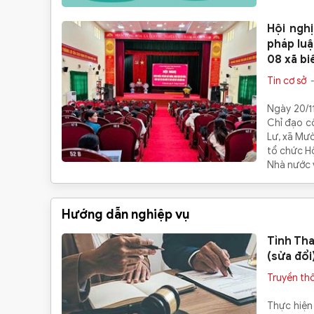
Hội ngh
pháp luậ
08 xã bi
Tin cơ sở
-
Ngày 20/1
Chỉ đạo cô
Lư, xã Mườ
tổ chức Hộ
Nhà nước v
Hướng dẫn nghiệp vụ
Tỉnh Tha
(sửa đổi
Truyền th
Thực hiện