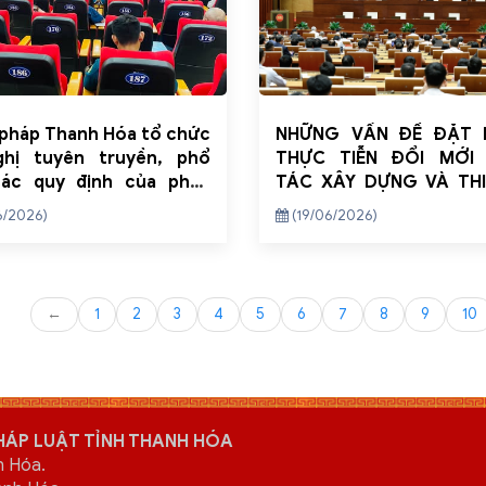
pháp Thanh Hóa tổ chức
NHỮNG VẤN ĐỀ ĐẶT 
ghị tuyên truyền, phổ
THỰC TIỄN ĐỔI MỚI
các quy định của pháp
TÁC XÂY DỰNG VÀ TH
về xây dựng cấp xã đạt
PHÁP LUẬT TRÊN ĐỊA BÀ
6/2026)
(19/06/2026)
tiếp cận pháp luật tại Xã
THANH HÓA THEO TIN
nh
NGHỊ QUYẾT SỐ 66-
CỦA BỘ CHÍNH TRỊ
←
1
2
3
4
5
6
7
8
9
10
HÁP LUẬT TỈNH THANH HÓA
h Hóa.