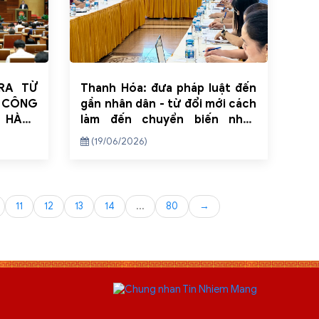
RA TỪ
Thanh Hóa: đưa pháp luật đến
 CÔNG
gần nhân dân - từ đổi mới cách
I HÀNH
làm đến chuyển biến nhận
N TỈNH
thức
(19/06/2026)
H THẦN
NQ/TW
11
12
13
14
...
80
→