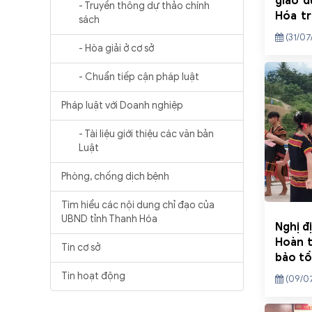
giáo d
- Truyền thông dự thảo chính
Hóa tr
sách
tâm 6 
(31/07
- Hòa giải ở cơ sở
- Chuẩn tiếp cận pháp luật
Pháp luật với Doanh nghiệp
- Tài liệu giới thiệu các văn bản
Luật
Phòng, chống dịch bệnh
Tìm hiểu các nội dung chỉ đạo của
UBND tỉnh Thanh Hóa
Nghị đ
Hoàn t
Tin cơ sở
bảo tồ
hóa tr
Tin hoạt động
(09/0
các dâ
phát t