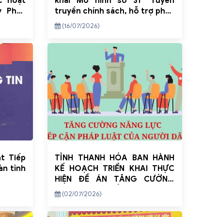
c hoạt
khai Mô hình số 31 “Tuyên
y Pháp
truyền chính sách, hỗ trợ pháp
lý qua ứng dụng VNeID và Tổng
(16/07/2026)
đài hỗ trợ (Call Center)”
ật Tiếp
TỈNH THANH HÓA BAN HÀNH
àn tỉnh
KẾ HOẠCH TRIỂN KHAI THỰC
HIỆN ĐỀ ÁN TĂNG CƯỜNG
NĂNG LỰC TIẾP CẬN PHÁP
(02/07/2026)
LUẬT CỦA NGƯỜI DÂN