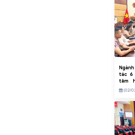
Ngành
tác 6
tâm h
nhiệm 
(02/0