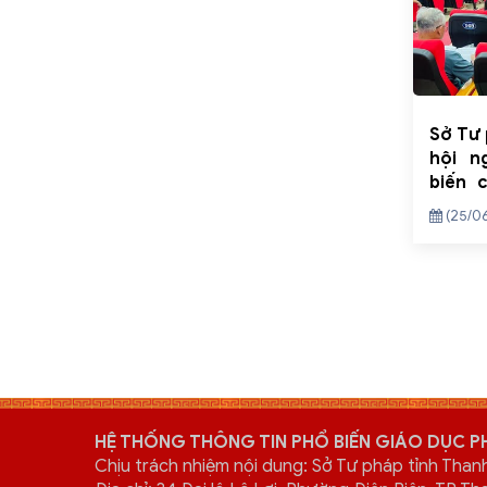
Sở Tư 
hội n
biến 
luật 
(25/0
chuẩn 
Yên Đị
HỆ THỐNG THÔNG TIN PHỔ BIẾN GIÁO DỤC P
Chịu trách nhiệm nội dung: Sở Tư pháp tỉnh Than