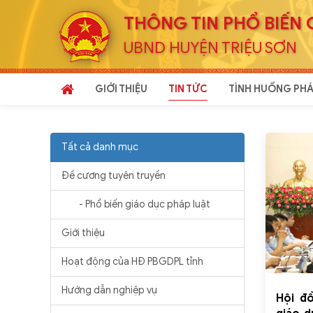
THÔNG TIN PHỔ BIẾN 
UBND HUYỆN TRIỆU SƠN
GIỚI THIỆU
TIN TỨC
TÌNH HUỐNG PHÁ
Tất cả danh mục
Đề cương tuyên truyền
- Phổ biến giáo dục pháp luật
Giới thiệu
Hoạt động của HĐ PBGDPL tỉnh
Hướng dẫn nghiệp vụ
Hội đ