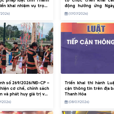
ục pháp luật tỉnh Thanh
tổ chức triển khai cá
iển khai nhiệm vụ trọng
động hưởng ứng Ngà
tháng cuối năm 2026
luật Việt Nam năm 2026
/2026)
(17/07/2026)
ịnh số 269/2026/NĐ-CP –
Triển khai thi hành Lu
hiện cơ chế, chính sách
cận thông tin trên địa b
n và phát huy giá trị văn
Thanh Hóa
uyền thống tốt đẹp của
7/2026)
(08/07/2026)
n tộc thiểu số gắn với
riển bền vững