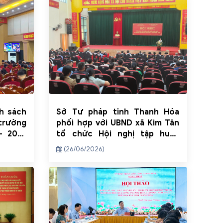
nh sách
Sở Tư pháp tỉnh Thanh Hóa
 trường
phối hợp với UBND xã Kim Tân
- 2025
tổ chức Hội nghị tập huấn
 Hóa
công tác hòa giải ở cơ sở
(26/06/2026)