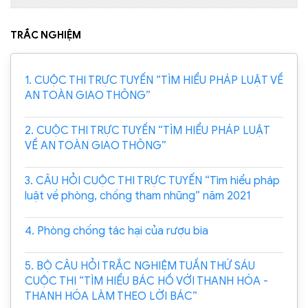
TRẮC NGHIỆM
1. CUỘC THI TRỰC TUYẾN “TÌM HIỂU PHÁP LUẬT VỀ
AN TOÀN GIAO THÔNG”
2. CUỘC THI TRỰC TUYẾN “TÌM HIỂU PHÁP LUẬT
VỀ AN TOÀN GIAO THÔNG”
3. CÂU HỎI CUỘC THI TRỰC TUYẾN “Tìm hiểu pháp
luật về phòng, chống tham nhũng” năm 2021
4. Phòng chống tác hại của rượu bia
5. BỘ CÂU HỎI TRẮC NGHIỆM TUẦN THỨ SÁU
CUỘC THI “TÌM HIỂU BÁC HỒ VỚI THANH HÓA -
THANH HÓA LÀM THEO LỜI BÁC”