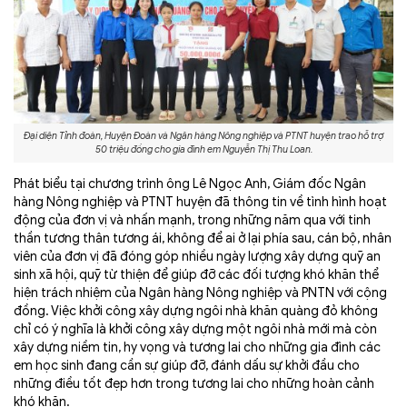
Đại diện Tỉnh đoàn, Huyện Đoàn và Ngân hàng Nông nghiệp và PTNT huyện trao hỗ trợ
50 triệu đồng cho gia đình em Nguyễn Thị Thu Loan.
Phát biểu tại chương trình ông Lê Ngọc Anh, Giám đốc Ngân
hàng Nông nghiệp và PTNT huyện đã thông tin về tình hình hoạt
động của đơn vị và nhấn mạnh, trong những năm qua với tinh
thần tương thân tương ái, không để ai ở lại phía sau, cán bộ, nhân
viên của đơn vị đã đóng góp nhiều ngày lượng xây dựng quỹ an
sinh xã hội, quỹ từ thiện để giúp đỡ các đối tượng khó khăn thể
hiện trách nhiệm của Ngân hàng Nông nghiệp và PNTN với cộng
đồng. Việc khởi công xây dựng ngôi nhà khăn quàng đỏ không
chỉ có ý nghĩa là khởi công xây dựng một ngôi nhà mới mà còn
xây dựng niềm tin, hy vọng và tương lai cho những gia đình các
em học sinh đang cần sự giúp đỡ, đánh dấu sự khởi đầu cho
những điều tốt đẹp hơn trong tương lai cho những hoàn cảnh
khó khăn.