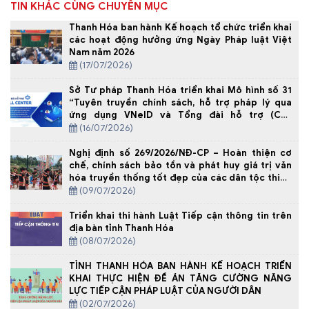
TIN KHÁC CÙNG CHUYÊN MỤC
Thanh Hóa ban hành Kế hoạch tổ chức triển khai
các hoạt động hưởng ứng Ngày Pháp luật Việt
Nam năm 2026
(17/07/2026)
Sở Tư pháp Thanh Hóa triển khai Mô hình số 31
“Tuyên truyền chính sách, hỗ trợ pháp lý qua
ứng dụng VNeID và Tổng đài hỗ trợ (Call
Center)”
(16/07/2026)
Nghị định số 269/2026/NĐ-CP – Hoàn thiện cơ
chế, chính sách bảo tồn và phát huy giá trị văn
hóa truyền thống tốt đẹp của các dân tộc thiểu
số gắn với phát triển bền vững
(09/07/2026)
Triển khai thi hành Luật Tiếp cận thông tin trên
địa bàn tỉnh Thanh Hóa
(08/07/2026)
TỈNH THANH HÓA BAN HÀNH KẾ HOẠCH TRIỂN
KHAI THỰC HIỆN ĐỀ ÁN TĂNG CƯỜNG NĂNG
LỰC TIẾP CẬN PHÁP LUẬT CỦA NGƯỜI DÂN
(02/07/2026)