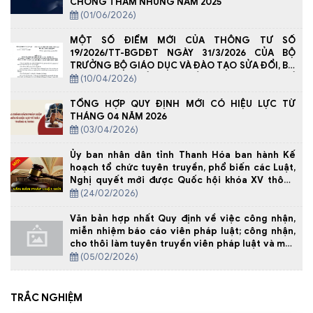
CHỐNG THAM NHŨNG NĂM 2025
(01/06/2026)
MỘT SỐ ĐIỂM MỚI CỦA THÔNG TƯ SỐ
19/2026/TT-BGDĐT NGÀY 31/3/2026 CỦA BỘ
TRƯỞNG BỘ GIÁO DỤC VÀ ĐÀO TẠO SỬA ĐỔI, BỔ
SUNG MỘT SỐ ĐIỀU CỦA THÔNG TƯ SỐ
(10/04/2026)
29/2024/TT-BGDĐT NGÀY 30 /12/ 2024 QUY ĐỊNH
VỀ DẠY THÊM, HỌC THÊM
TỔNG HỢP QUY ĐỊNH MỚI CÓ HIỆU LỰC TỪ
THÁNG 04 NĂM 2026
(03/04/2026)
Ủy ban nhân dân tỉnh Thanh Hóa ban hành Kế
hoạch tổ chức tuyên truyền, phổ biến các Luật,
Nghị quyết mới được Quốc hội khóa XV thông
qua tại kỳ họp thứ 10 trên địa bàn tỉnh
(24/02/2026)
Văn bản hợp nhất Quy định về việc công nhận,
miễn nhiệm báo cáo viên pháp luật; công nhận,
cho thôi làm tuyên truyền viên pháp luật và một
số biện pháp bảo đảm hoạt động của báo cáo
(05/02/2026)
viên pháp luật, tuyên truyền viên pháp luật
TRẮC NGHIỆM