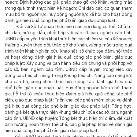
hoạch; Định hướng các giải pháp tháo gỡ khó khăn, vướng mắc
trong quá trình thực hiện Kế hoạch; Chỉ đạo các cơ quan tham
mưu bố trí nguồn lực, huy động nguồn lực xã hội cho hoạt động
đánh giá hiệu quả công tác phổ biến, giáo dục pháp luật.
Đối với Sở Tư pháp thực hiện các nội dung cụ thể: Chủ trì,
chỉ đạo, hướng dẫn, phối hợp với các sở, ban, ngành cấp tỉnh,
UBND cấp huyện triển khai thực hiện các nhiệm vụ của Kế hoạch;
thường xuyên theo dõi, tháo gỡ khó khăn, vướng mắc trong quá
trình triển khai; Nghiên cứu, khảo sát, tổ chức tọa đàm, hội thảo
về hoạt động đánh giá hiệu quả công tác phổ biến, giáo dục
pháp luật; Xây dựng và ban hành tiêu chí chung và phối hợp với
các sở, ban, ngành cấp tỉnh, UBND cấp huyện trong việc xây
dựng các tiêu chí riêng trong Khung tiêu chí; Nâng cao năng lực
cho cán bộ, công chức thực hiện công tác đánh giá hiệu quả
phổ biến, giáo dục pháp luật; Huy động nguồn lực xã hội tham
gia, hỗ trợ tổ chức thực hiện đánh giá hiệu quả công tác phổ
biến, giáo dục pháp luật; Triển khai các phần mềm phục vụ đánh
giá hiệu quả công tác phổ biến, giáo dục pháp luật; Tổng hợp,
đánh giá kết quả thực hiện Khung tiêu chí của các sở, ban, ngành
cấp tỉnh, UBND cấp huyện; Tổng kết thực hiện thí điểm, đề xuất
định hướng hoàn thiện thể chế, các giải pháp khác về đánh giá
hiệu quả công tác phổ biến, giáo dục pháp luật.
Đối với Sở Tài chính thực hiện nhiệm vụ tham mưu bố trí kinh