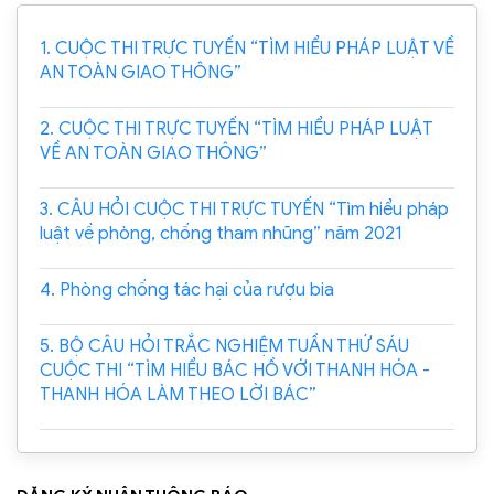
1. CUỘC THI TRỰC TUYẾN “TÌM HIỂU PHÁP LUẬT VỀ
AN TOÀN GIAO THÔNG”
2. CUỘC THI TRỰC TUYẾN “TÌM HIỂU PHÁP LUẬT
VỀ AN TOÀN GIAO THÔNG”
3. CÂU HỎI CUỘC THI TRỰC TUYẾN “Tìm hiểu pháp
luật về phòng, chống tham nhũng” năm 2021
4. Phòng chống tác hại của rượu bia
5. BỘ CÂU HỎI TRẮC NGHIỆM TUẦN THỨ SÁU
CUỘC THI “TÌM HIỂU BÁC HỒ VỚI THANH HÓA -
THANH HÓA LÀM THEO LỜI BÁC”