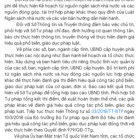
phí để thực hiện Kế hoạch từ nguồn ngân sách nhà nước và các
nguồn đóng góp, tài trợ hợp pháp khác theo quy định của Luật
Ngân sách nhà nước và các văn bản hướng dẫn hiện hành.
Đối với Sở Thông tin và Truyền thông đảm bảo việc chủ trì,
phối hợp với Sở Tư pháp chỉ đạo, định hướng cơ quan thông tấn,
báo chí thực hiện thông tin, truyền thông về thực hiện đánh giá
hiệu quả phổ biến, giáo dục pháp luật.
Về phía các sở, ban, ngành cấp tỉnh, UBND cấp huyện phải
thực hiện các nội dung như: Ban hành kế hoạch và tổ chức thực
hiện. Xây dựng và ban hành tiêu chí riêng thuộc lĩnh vực quản lý
của các sở, ban, ngành cấp tỉnh, UBND cấp huyện. Bố trí kinh phí
từ ngân sách nhà nước và huy động các nguồn lực hợp pháp
khác để thực hiện đánh giá thí điểm hiệu quả công tác phổ biến,
giáo dục pháp luật của cơ quan, đơn vị. Báo cáo kết quả thực
hiện về Sở Tư pháp để tổng hợp báo cáo UBND tỉnh. Phối hợp Sở
Tư pháp tổng kết thí điểm, đề xuất hoàn thiện thể chế, các giải
pháp khác về đánh giá hiệu quả công tác phổ biến, giáo dục
pháp luật. Tiếp tục thực hiện Thông tư số
03/2018/TT-BTP
ngày
10/3/2018 của Bộ trưởng Bộ Tư pháp quy định Bộ tiêu chí đánh
giá hiệu quả công tác phổ biến, giáo dục pháp luật đồng thời với
việc thực hiện theo Quyết định 979/QĐ-TTg.
Về phía Ủy ban Mặt trận Tổ quốc Việt Nam tỉnh, các tổ chức