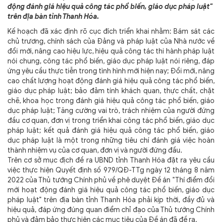
động đánh giá hiệu quả công tác phổ biến, giáo dục pháp luật"
trên địa bàn tỉnh Thanh Hóa.
Kế hoạch đã xác định rõ cục đích triển khai nhằm: Bám sát các
chủ trương, chính sách của Đảng và pháp luật của Nhà nước về
đổi mới, nâng cao hiệu lực, hiệu quả công tác thi hành pháp luật
nói chung, công tác phổ biến, giáo dục pháp luật nói riêng, đáp
ứng yêu cầu thực tiễn trong tình hình mới hiện nay; Đổi mới, nâng
cao chất lượng hoạt động đánh giá hiệu quả công tác phổ biến,
giáo dục pháp luật; bảo đảm tính khách quan, thực chất, chặt
chẽ, khoa học trong đánh giá hiệu quả công tác phổ biến, giáo
dục pháp luật; Tăng cường vai trò, trách nhiệm của người đứng
đầu cơ quan, đơn vị trong triển khai công tác phổ biến, giáo dục
pháp luật; kết quả đánh giá hiệu quả công tác phổ biến, giáo
dục pháp luật là một trong những tiêu chí đánh giá việc hoàn
thành nhiệm vụ của cơ quan, đơn vị và người đứng đầu.
Trên cơ sở mục địch đề ra UBND tỉnh Thanh Hóa đặt ra yêu cầu
việc thực hiện Quyết định số 979/QĐ-TTg ngày 12 tháng 8 năm
2022 của Thủ tướng Chính phủ về phê duyệt Đề án "Thí điểm đổi
mới hoạt động đánh giá hiệu quả công tác phổ biến, giáo dục
pháp luật" trên địa bàn tỉnh Thanh Hóa phải kịp thời, đầy đủ và
hiệu quả, đáp ứng đúng quan điểm chỉ đạo của Thủ tướng Chính
phủ và đảm bảo thực hiện các mục tiêu của Đề án đã đề ra.