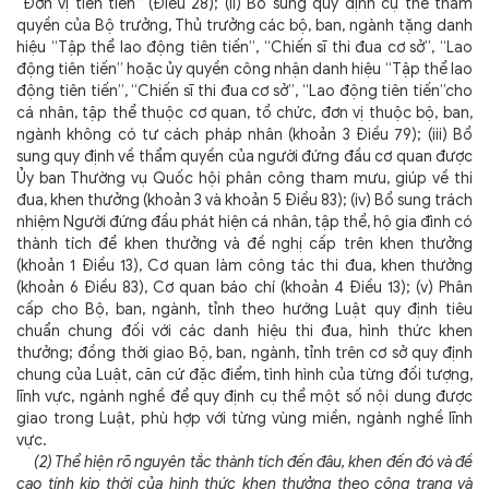
“Đơn vị tiên tiến” (Điều 28); (ii) Bổ sung quy định cụ thể thẩm
quyền của Bộ trưởng, Thủ trưởng các bộ, ban, ngành tặng danh
hiệu “Tập thể lao động tiên tiến”, “Chiến sĩ thi đua cơ sở”, “Lao
động tiên tiến” hoặc ủy quyền công nhận danh hiệu “Tập thể lao
động tiên tiến”, “Chiến sĩ thi đua cơ sở”, “Lao động tiên tiến”cho
cá nhân, tập thể thuộc cơ quan, tổ chức, đơn vị thuộc bộ, ban,
ngành không có tư cách pháp nhân (khoản 3 Điều 79); (iii) Bổ
sung quy định về thẩm quyền của người đứng đầu cơ quan được
Ủy ban Thường vụ Quốc hội phân công tham mưu, giúp về thi
đua, khen thưởng (khoản 3 và khoản 5 Điều 83); (iv) Bổ sung trách
nhiệm Người đứng đầu phát hiện cá nhân, tập thể, hộ gia đình có
thành tích để khen thưởng và đề nghị cấp trên khen thưởng
(khoản 1 Điều 13), Cơ quan làm công tác thi đua, khen thưởng
(khoản 6 Điều 83), Cơ quan báo chí (khoản 4 Điều 13); (v) Phân
cấp cho Bộ, ban, ngành, tỉnh theo hướng Luật quy định tiêu
chuẩn chung đối với các danh hiệu thi đua, hình thức khen
thưởng; đồng thời giao Bộ, ban, ngành, tỉnh trên cơ sở quy định
chung của Luật, căn cứ đặc điểm, tình hình của từng đối tượng,
lĩnh vực, ngành nghề để quy định cụ thể một số nội dung được
giao trong Luật, phù hợp với từng vùng miền, ngành nghề lĩnh
vực.
(2) Thể hiện rõ nguyên tắc thành tích đến đâu, khen đến đó và đề
cao tính kịp thời của hình thức khen thưởng theo công trạng và