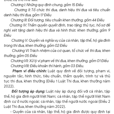
Chương I: Những quy định chung, gồm 15 Điều
Chương II: Tổ chức thi đua, danh hiệu thi đua và tiêu chuẩn
danh hiệu thi đua, gồm 17 Điều
Chương III: Đối tượng, tiêu chuẩn khen thưởng, gồm 44 Điều
Chương IV: Thẩm quyền quyết định, trao tặng; thủ tục, hồ sơ đề
nghị xét tặng danh hiệu thi đua và hình thức khen thưởng, gồm 9
Điều
Chương V: Quyền và nghĩa vụ của cá nhân, tập thể, hộ gia đình
trong thi đua, khen thưởng, gồm 02 Điều
Chương VI: Trách nhiệm của cơ quan, tổ chức về thi đua, khen
thưởng, gồm 05 Điều
Chương VII: Xử lý vi phạm về thi đua, khen thưởng, gồm 01 Điều
Chương VIII: Điều khoản thi hành, gồm 03 Điều.
Phạm vi điều chỉnh:
Luật quy định về đối tượng, phạm vi,
nguyên tắc, hình thức, tiêu chuẩn, thẩm quyền, trình tự và thủ
tục thi đua, khen thưởng (Điều 1 Luật Thi đua, khen thưởng năm
2022).
Đối tượng áp dụng:
Luật này áp dụng đối với cá nhân, tập
thể, hộ gia đình người Việt Nam; cá nhân, tập thể người Việt Nam
định cư ở nước ngoài; cá nhân, tập thể người nước ngoài (Điều 2
Luật Thi đua, khen thưởng năm 2022).
- Quyền của cá nhân, tập thể, hộ gia đình được quy định tại