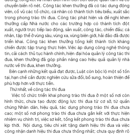
chuyển biến rõ nét. Công tác khen thưởng đã có tác dụng động
viên, cổ vũ các tổ chức, cá nhân có thành tích tiêu biểu, xuất sắc
trong phong trào thi đua. Công tác phát hiện và đề nghị khen
thưởng cấp Nhà nước cho các trường hợp có thành tích đột
xuất, người trực tiếp lao động, sản xuất, công tác, chiến đấu; cá
nhân, tập thể ở vùng sâu, vùng xa, vùng biên giới, hải đảo đã được
triển khai. Công tác khen thưởng tổng kết thành tích kháng
chiến được tập trung thực hiện. Việc áp dụng công nghệ thông
tin, cải cách thủ tục hành chính, hiện đại hóa quản lý công tác thi
đua, khen thưởng đã góp phần nâng cao hiệu quả quản lý nhà
nước về thi đua, khen thưởng.
Bên cạnh những kết quả đạt được, Luật còn bộc lộ một số tồn
tại, hạn chế cần được nghiên cứu sửa đổi, bổ sung, hoàn thiện để
phù hợp hơn với thực tiễn.
Thứ nhất,
về công tác thi đua
Việc tổ chức triển khai phong trào thi đua ở một số nơi còn
hình thức, chưa tạo được động lực thi đua từ cơ sở, từ quần
chúng Nhân dân, hiệu quả, tác dụng phong trào thi đua chưa
cao; một số nơi phong trào thi đua chưa gắn kết với thực hiện
nhiệm vụ chính trị, việc sơ kết, tổng kết phong trào thi đua chưa
kịp thời. Nội dung, tiêu chí xét tặng danh hiệu thi đua và việc
công nhận danh hiệu thi đua chưa thống nhất; chưa quy định rõ