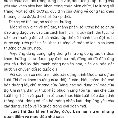
nước chưa cân đối trong từng lĩnh vực, đối tượng, tập trung chủ
yếu vào khen niên hạn, khen công chức, viên chức, lực lượng vũ
trang. Một số chủ trương, quy định của Đảng về công tác khen
thưởng chưa được thể chế hóa kịp thời.
Thứ ba,
về thủ tục, hồ sơ khen thưởng
Một số quy định về thủ tục, thành phần, số lượng hồ sơ chưa
đáp ứng được yêu cầu cải cách hành chính; quy định thủ tục, hồ
sơ khen thưởng đối với cá nhân, tập thể có thành tích đột xuất
được cấp trên phát hiện, khen thưởng và một số loại hình khen
thưởng chưa phù hợp.
Việc ứng dụng công nghệ thông tin trong công tác thi đua,
khen thưởng chưa được quy định cụ thể, đồng bộ để đáp ứng
yêu cầu thời kỳ đẩy mạnh công nghiệp hóa, hiện đại hóa đất
nước và chuyển đổi số quốc gia.
Với các căn cứ nêu trên, việc xây dựng, trình Quốc hội dự án
Luật Thi đua, khen thưởng (sửa đổi) là cần thiết, nhằm thể chế
hóa đường lối, chủ trương của Đảng, các nội dung chỉ đạo của
Bộ Chính trị, Ban Bí thư; khắc phục những tồn tại, hạn chế của
Luật hiện hành và quá trình tổ chức thực hiện Luật, bảo đảm tính
thống nhất, đồng bộ của hệ thống pháp luật, đáp ứng yêu cầu
xây dựng và bảo vệ Tổ quốc trong giai đoạn mới.
Luật Thi đua khen thưởng được ban hành trên những
quan điểm và mục tiêu như sau: