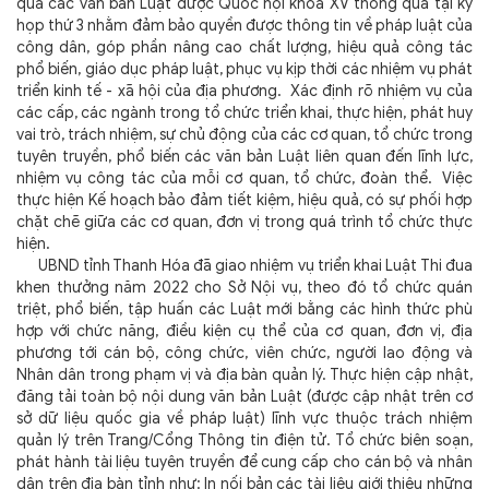
quả các văn bản Luật được Quốc hội khóa XV thông qua tại kỳ
họp thứ 3 nhằm đảm bảo quyền được thông tin về pháp luật của
công dân, góp phần nâng cao chất lượng, hiệu quả công tác
phổ biến, giáo dục pháp luật, phục vụ kịp thời các nhiệm vụ phát
triển kinh tế - xã hội của địa phương. Xác định rõ nhiệm vụ của
các cấp, các ngành trong tổ chức triển khai, thực hiện, phát huy
vai trò, trách nhiệm, sự chủ động của các cơ quan, tổ chức trong
tuyên truyền, phổ biến các văn bản Luật liên quan đến lĩnh lực,
nhiệm vụ công tác của mỗi cơ quan, tổ chức, đoàn thể. Việc
thực hiện Kế hoạch bảo đảm tiết kiệm, hiệu quả, có sự phối hợp
chặt chẽ giữa các cơ quan, đơn vị trong quá trình tổ chức thực
hiện.
UBND tỉnh Thanh Hóa đã giao nhiệm vụ triển khai Luật Thi đua
khen thưởng năm 2022 cho Sở Nội vụ, theo đó tổ chức quán
triệt, phổ biến, tập huấn các Luật mới bằng các hình thức phù
hợp với chức năng, điều kiện cụ thể của cơ quan, đơn vị, địa
phương tới cán bộ, công chức, viên chức, người lao động và
Nhân dân trong phạm vị và địa bàn quản lý. Thực hiện cập nhật,
đăng tải toàn bộ nội dung văn bản Luật (được cập nhật trên cơ
sở dữ liệu quốc gia về pháp luật) lĩnh vực thuộc trách nhiệm
quản lý trên Trang/Cổng Thông tin điện tử. Tổ chức biên soạn,
phát hành tài liệu tuyên truyền để cung cấp cho cán bộ và nhân
dân trên địa bàn tỉnh như: In nối bản các tài liệu giới thiệu những