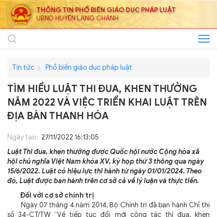
THÔNG TIN PHỔ BIẾN GIÁO DỤC PHÁP LUẬT
UBND HUYỆN LANG CHÁNH
Tin tức
Phổ biến giáo dục pháp luật
TÌM HIỂU LUẬT THI ĐUA, KHEN THƯỞNG
NĂM 2022 VÀ VIỆC TRIỂN KHAI LUẬT TRÊN
ĐỊA BÀN THANH HÓA
Ngày tạo:
27/11/2022 16:13:05
Luật Thi đua, khen thưởng được Quốc hội nước Cộng hòa xã
hội chủ nghĩa Việt Nam khóa XV, kỳ họp thứ 3 thông qua ngày
15/6/2022. Luật có hiệu lực thi hành từ ngày 01/01/2024. Theo
đó, Luật được ban hành trên cơ sở cả về lý luận và thực tiến.
Đối với cơ sở chính trị
Ngày 07 tháng 4 năm 2014, Bộ Chính trị đã ban hành Chỉ thị
số 34-CT/TW “Về tiếp tục đổi mới công tác thi đua, khen