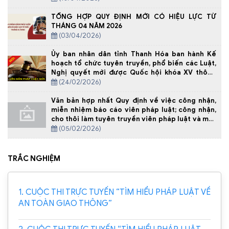
29/2024/TT-BGDĐT NGÀY 30 /12/ 2024 QUY ĐỊNH
VỀ DẠY THÊM, HỌC THÊM
TỔNG HỢP QUY ĐỊNH MỚI CÓ HIỆU LỰC TỪ
THÁNG 04 NĂM 2026
(03/04/2026)
Ủy ban nhân dân tỉnh Thanh Hóa ban hành Kế
hoạch tổ chức tuyên truyền, phổ biến các Luật,
Nghị quyết mới được Quốc hội khóa XV thông
qua tại kỳ họp thứ 10 trên địa bàn tỉnh
(24/02/2026)
Văn bản hợp nhất Quy định về việc công nhận,
miễn nhiệm báo cáo viên pháp luật; công nhận,
cho thôi làm tuyên truyền viên pháp luật và một
số biện pháp bảo đảm hoạt động của báo cáo
(05/02/2026)
viên pháp luật, tuyên truyền viên pháp luật
TRẮC NGHIỆM
1. CUỘC THI TRỰC TUYẾN “TÌM HIỂU PHÁP LUẬT VỀ
AN TOÀN GIAO THÔNG”