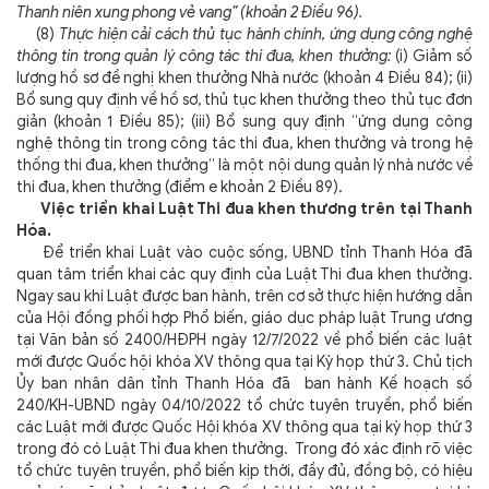
Thanh niên xung phong vẻ vang” (khoản 2 Điều 96).
(8)
Thực hiện cải cách thủ tục hành chính, ứng dụng công nghệ
thông tin trong quản lý công tác thi đua, khen thưởng:
(i) Giảm số
lượng hồ sơ đề nghị khen thưởng Nhà nước (khoản 4 Điều 84); (ii)
Bổ sung quy định về hồ sơ, thủ tục khen thưởng theo thủ tục đơn
giản (khoản 1 Điều 85); (iii) Bổ sung quy định “ứng dụng công
nghệ thông tin trong công tác thi đua, khen thưởng và trong hệ
thống thi đua, khen thưởng” là một nội dung quản lý nhà nước về
thi đua, khen thưởng (điểm e khoản 2 Điều 89).
Việc triển khai Luật Thi đua khen thương trên tại Thanh
Hóa.
Để triển khai Luật vào cuộc sống, UBND tỉnh Thanh Hóa đã
quan tâm triển khai các quy định của Luật Thi đua khen thưởng.
Ngay sau khi Luật được ban hành, trên cơ sở thực hiện hướng dẫn
của Hội đồng phối hợp Phổ biến, giáo dục pháp luật Trung ương
tại Văn bản số 2400/HĐPH ngày 12/7/2022 về phổ biến các luật
mới được Quốc hội khóa XV thông qua tại Kỳ họp thứ 3. Chủ tịch
Ủy ban nhân dân tỉnh Thanh Hóa đã ban hành Kế hoạch số
240/KH-UBND ngày 04/10/2022 tổ chức tuyên truyền, phổ biến
các Luật mới được Quốc Hội khóa XV thông qua tại kỳ họp thứ 3
trong đó có Luật Thi đua khen thưởng. Trong đó xác định rõ việc
tổ chức tuyên truyền, phổ biến kịp thời, đầy đủ, đồng bộ, có hiệu