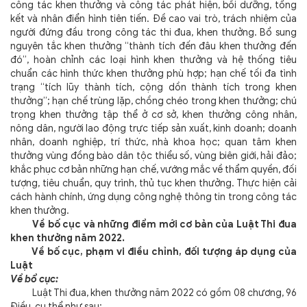
công tác khen thưởng và công tác phát hiện, bồi dưỡng, tổng
kết và nhân điển hình tiên tiến. Đề cao vai trò, trách nhiệm của
người đứng đầu trong công tác thi đua, khen thưởng. Bổ sung
nguyên tắc khen thưởng “thành tích đến đâu khen thưởng đến
đó”, hoàn chỉnh các loại hình khen thưởng và hệ thống tiêu
chuẩn các hình thức khen thưởng phù hợp; hạn chế tối đa tình
trạng “tích lũy thành tích, cộng dồn thành tích trong khen
thưởng”; hạn chế trùng lặp, chồng chéo trong khen thưởng; chú
trọng khen thưởng tập thể ở cơ sở, khen thưởng công nhân,
nông dân, người lao động trực tiếp sản xuất, kinh doanh; doanh
nhân, doanh nghiệp, trí thức, nhà khoa học; quan tâm khen
thưởng vùng đồng bào dân tộc thiểu số, vùng biên giới, hải đảo;
khắc phục cơ bản những hạn chế, vướng mắc về thẩm quyền, đối
tượng, tiêu chuẩn, quy trình, thủ tục khen thưởng. Thực hiện cải
cách hành chính, ứng dụng công nghệ thông tin trong công tác
khen thưởng.
Về bố cục và những điểm mới cơ bản của Luật Thi đua
khen thưởng năm 2022.
Về bố cục, phạm vi điều chỉnh, đối tượng áp dụng của
Luật
Về bổ cục:
Luật Thi đua, khen thưởng năm 2022 có gồm 08 chương, 96
Điều, cụ thể như sau: