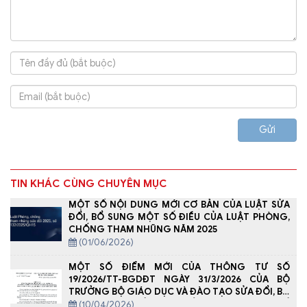
Gửi
TIN KHÁC CÙNG CHUYÊN MỤC
MỘT SỐ NỘI DUNG MỚI CƠ BẢN CỦA LUẬT SỬA
ĐỔI, BỔ SUNG MỘT SỐ ĐIỀU CỦA LUẬT PHÒNG,
CHỐNG THAM NHŨNG NĂM 2025
(01/06/2026)
MỘT SỐ ĐIỂM MỚI CỦA THÔNG TƯ SỐ
19/2026/TT-BGDĐT NGÀY 31/3/2026 CỦA BỘ
TRƯỞNG BỘ GIÁO DỤC VÀ ĐÀO TẠO SỬA ĐỔI, BỔ
SUNG MỘT SỐ ĐIỀU CỦA THÔNG TƯ SỐ
(10/04/2026)