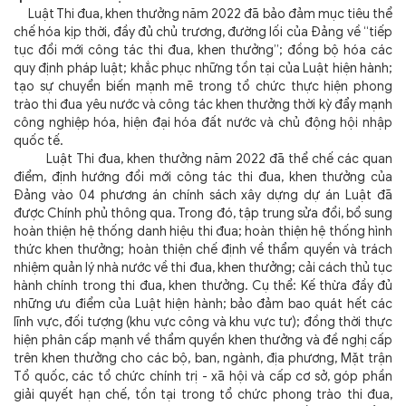
Luật Thi đua, khen thưởng năm 2022 đã bảo đảm mục tiêu thể
chế hóa kịp thời, đầy đủ chủ trương, đường lối của Đảng về “tiếp
tục đổi mới công tác thi đua, khen thưởng”; đồng bộ hóa các
quy định pháp luật; khắc phục những tồn tại của Luật hiện hành;
tạo sự chuyển biến mạnh mẽ trong tổ chức thực hiện phong
trào thi đua yêu nước và công tác khen thưởng thời kỳ đẩy mạnh
công nghiệp hóa, hiện đại hóa đất nước và chủ động hội nhập
quốc tế.
Luật Thi đua, khen thưởng năm 2022 đã thể chế các quan
điểm, định hướng đổi mới công tác thi đua, khen thưởng của
Đảng vào 04 phương án chính sách xây dựng dự án Luật đã
được Chính phủ thông qua. Trong đó, tập trung sửa đổi, bổ sung
hoàn thiện hệ thống danh hiệu thi đua; hoàn thiện hệ thống hình
thức khen thưởng; hoàn thiện chế định về thẩm quyền và trách
nhiệm quản lý nhà nước về thi đua, khen thưởng; cải cách thủ tục
hành chính trong thi đua, khen thưởng. Cụ thể: Kế thừa đầy đủ
những ưu điểm của Luật hiện hành; bảo đảm bao quát hết các
lĩnh vực, đối tượng (khu vực công và khu vực tư); đồng thời thực
hiện phân cấp mạnh về thẩm quyền khen thưởng và đề nghị cấp
trên khen thưởng cho các bộ, ban, ngành, địa phương, Mặt trận
Tổ quốc, các tổ chức chính trị - xã hội và cấp cơ sở, góp phần
giải quyết hạn chế, tồn tại trong tổ chức phong trào thi đua,