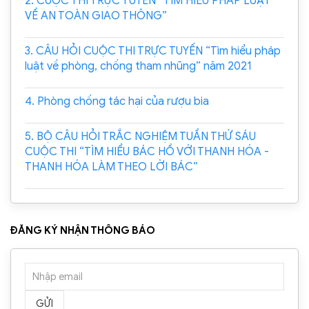
2. CUỘC THI TRỰC TUYẾN “TÌM HIỂU PHÁP LUẬT
VỀ AN TOÀN GIAO THÔNG”
3. CÂU HỎI CUỘC THI TRỰC TUYẾN “Tìm hiểu pháp
luật về phòng, chống tham nhũng” năm 2021
4. Phòng chống tác hại của rượu bia
5. BỘ CÂU HỎI TRẮC NGHIỆM TUẦN THỨ SÁU
CUỘC THI “TÌM HIỂU BÁC HỒ VỚI THANH HÓA -
THANH HÓA LÀM THEO LỜI BÁC”
ĐĂNG KÝ NHẬN THÔNG BÁO
GỬI