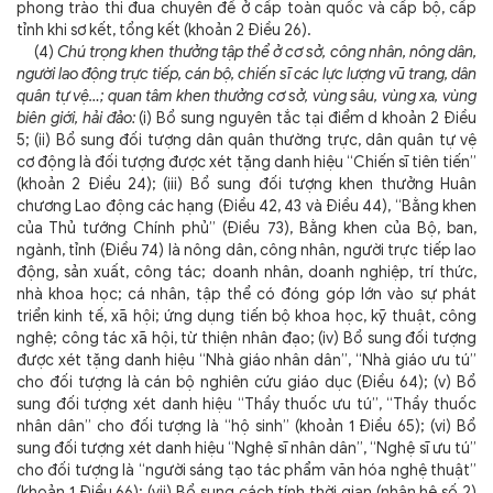
phong trào thi đua chuyên đề ở cấp toàn quốc và cấp bộ, cấp
tỉnh khi sơ kết, tổng kết (khoản 2 Điều 26).
(4)
Chú trọng khen thưởng tập thể ở cơ sở, công nhân, nông dân,
người lao động trực tiếp, cán bộ, chiến sĩ các lực lượng vũ trang, dân
quân tự vệ…; quan tâm khen thưởng cơ sở, vùng sâu, vùng xa, vùng
biên giới, hải đảo:
(i) Bổ sung nguyên tắc tại điểm d khoản 2 Điều
5; (ii) Bổ sung đối tượng dân quân thường trực, dân quân tự vệ
cơ động là đối tượng được xét tặng danh hiệu “Chiến sĩ tiên tiến”
(khoản 2 Điều 24); (iii) Bổ sung đối tượng khen thưởng Huân
chương Lao động các hạng (Điều 42, 43 và Điều 44), “Bằng khen
của Thủ tướng Chính phủ” (Điều 73), Bằng khen của Bộ, ban,
ngành, tỉnh (Điều 74) là nông dân, công nhân, người trực tiếp lao
động, sản xuất, công tác; doanh nhân, doanh nghiệp, trí thức,
nhà khoa học; cá nhân, tập thể có đóng góp lớn vào sự phát
triển kinh tế, xã hội; ứng dụng tiến bộ khoa học, kỹ thuật, công
nghệ; công tác xã hội, từ thiện nhân đạo; (iv) Bổ sung đối tượng
được xét tặng danh hiệu “Nhà giáo nhân dân”, “Nhà giáo ưu tú”
cho đối tượng là cán bộ nghiên cứu giáo dục (Điều 64); (v)
Bổ
sung đối tượng xét danh hiệu “Thầy thuốc ưu tú”, “Thầy thuốc
nhân dân” cho đối tượng là “hộ sinh” (khoản 1 Điều 65); (vi) Bổ
sung đối tượng xét danh hiệu “Nghệ sĩ nhân dân”, “Nghệ sĩ ưu tú”
cho đối tượng là “người sáng tạo tác phẩm văn hóa nghệ thuật”
(khoản 1 Điều 66); (vii) Bổ sung cách tính thời gian (nhân hệ số 2)