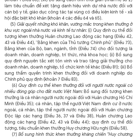
làm tiêu chuẩn để xét tặng danh hiệu vinh dự nhà nước đối với
cán bộ y tế, giáo dục công tác tại vùng có điều kiện kinh tế - xã
hội đặc biệt khó khăn (khoản 4 các điều 64 và 65).
(5)
Giải quyết những khó khăn, vướng mắc trong khen thưởng ở
khu vực ngoài nhà nước và kinh tế tư nhân:
(i) Quy định cụ thể đối
tượng khen thưởng Huân chương Lao động các hạng (Điều 42,
43 và Điều 44), “Bằng khen của Thủ tướng Chính phủ” (Điều 73),
Bằng khen của Bộ, ban, ngành, tỉnh (Điều 74) cho đối tượng là
doanh nhân, doanh nghiệp, trí thức, nhà khoa học; (ii) Bổ sung
quy định nguyên tắc xét tôn vinh và trao tặng giải thưởng cho
doanh nhân, doanh nghiệp, tổ chức kinh tế khác (Điều 81); (iii) Bổ
sung thẩm quyền trình khen thưởng đối với doanh nghiệp do
Chính phủ quy định (khoản 7 Điều 83).
(6)
Quy định cụ thể khen thưởng đối với người nước ngoài có
nhiều đóng góp cho đất nước Việt Nam:
Bổ sung
đối tượng khen
thưởng là cá nhân người nước ngoài đối với Huân chương Hồ Chí
Minh (Điều 35); cá nhân, tập thể người Việt Nam định cư ở nước
ngoài, cá nhân, tập thể người nước ngoài đối với Huân chương
Độc lập các hạng (Điều 36, 37 và Điều 38), Huân chương Lao
động các hạng (Điều 42, 43 và Điều 44); quy định cụ thể đối
tượng, tiêu chuẩn khen thưởng Huy chương Hữu nghị (Điều 58).
(7)
Bổ sung hình thức khen thưởng kháng chiến “Huy chương