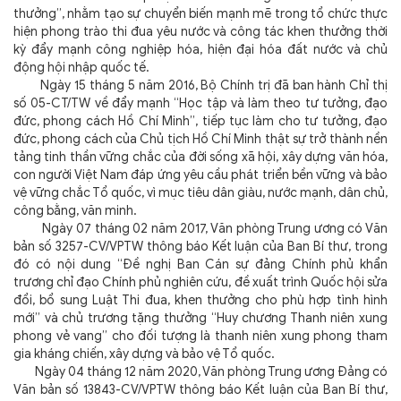
thưởng”, nhằm tạo sự chuyển biến mạnh mẽ trong tổ chức thực
hiện phong trào thi đua yêu nước và công tác khen thưởng thời
kỳ đẩy mạnh công nghiệp hóa, hiện đại hóa đất nước và chủ
động hội nhập quốc tế.
Ngày 15 tháng 5 năm 2016, Bộ Chính trị đã ban hành
Chỉ thị
số 05-CT/TW về
đẩy mạnh “Học tập và làm theo tư tưởng, đạo
đức, phong cách Hồ Chí Minh
”, tiếp tục làm cho tư tưởng, đạo
đức, phong cách của Chủ tịch Hồ Chí Minh thật sự trở thành nền
tảng tinh thần vững chắc của đời sống xã hội, xây dựng văn hóa,
con người Việt Nam đáp ứng yêu cầu phát triển bền vững và bảo
vệ vững chắc Tổ quốc, vì mục tiêu dân giàu, nước mạnh, dân chủ,
công bằng, văn minh.
Ngày 07 tháng 02 năm 2017, Văn phòng Trung ương có Văn
bản số 3257-CV/VPTW thông báo Kết luận của Ban Bí thư, trong
đó có nội dung “Đề nghị Ban Cán sự đảng Chính phủ khẩn
trương chỉ đạo Chính phủ nghiên cứu, đề xuất trình Quốc hội sửa
đổi, bổ sung Luật Thi đua, khen thưởng cho phù hợp tình hình
mới”
và chủ trương tặng thưởng “Huy chương Thanh niên xung
phong vẻ vang” cho đối tượng là thanh niên xung phong tham
gia kháng chiến, xây dựng và bảo vệ Tổ quốc.
Ngày 04 tháng 12 năm 2020, Văn phòng Trung ương Đảng có
Văn bản số 13843-CV/VPTW thông báo Kết luận của Ban Bí thư,