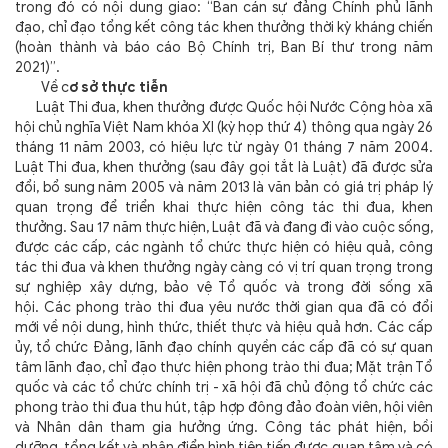
trong đó có nội dung giao: “Ban cán sự đảng Chính phủ lãnh
đạo, chỉ đạo tổng kết công tác khen thưởng thời kỳ kháng chiến
(hoàn thành và báo cáo Bộ Chính trị, Ban Bí thư trong năm
2021)”.
Về c
ơ sở thực tiễn
Luật Thi đua, khen thưởng được Quốc hội Nước Cộng hòa xã
hội chủ nghĩa Việt Nam khóa XI (kỳ họp thứ 4) thông qua ngày 26
tháng 11 năm 2003, có hiệu lực từ ngày 01 tháng 7 năm 2004.
Luật Thi đua, khen thưởng
(sau đây gọi tắt là Luật)
đã được sửa
đổi, bổ sung năm 2005 và năm 2013 là văn bản có giá trị pháp lý
quan trọng để triển khai thực hiện công tác thi đua, khen
thưởng. Sau 17 năm thực hiện, Luật đã và đang đi vào cuộc sống,
được các cấp, các ngành tổ chức thực hiện có hiệu quả, công
tác thi đua và khen thưởng ngày càng có vị trí quan trọng trong
sự nghiệp xây dựng, bảo vệ Tổ quốc và trong đời sống xã
hội. Các phong trào thi đua yêu nước thời gian qua đã có đổi
mới về nội dung, hình thức, thiết thực và hiệu quả hơn. Các cấp
ủy, tổ chức Đảng, lãnh đạo chính quyền các cấp đã có sự quan
tâm lãnh đạo, chỉ đạo thực hiện phong trào thi đua; Mặt trận Tổ
quốc và các tổ chức chính trị - xã hội đã chủ động tổ chức các
phong trào thi đua thu hút, tập hợp đông đảo đoàn viên, hội viên
và Nhân dân tham gia hưởng ứng. Công tác phát hiện, bồi
dưỡng, tổng kết và nhân điển hình tiên tiến được quan tâm và có