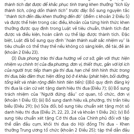
thành tích đạt được để khắc phục tình trạng khen thưởng “tích lũy
thành tích, cộng dồn thành tích” trước đây:
Bổ sung nguyên tắc
“
thành tích đến đâu khen thưởng đến đó
” (điểm c khoản 2 Điều 5)
và được thể hiện trong các điều, khoản của từng hình thức khen
thưởng được quy định trong Luật về tiêu chuẩn, thành tích đạt
được và điều kiện, hoàn cảnh cụ thể lập được thành tích. Đặc
biệt, Luật đã bổ sung quy định “
hoàn thành xuất sắc nhiệm vụ
” là
tiêu chuẩn có thể thay thế nếu không có sáng kiến, đề tài, đề án
(khoản 2 Điều 23).
(3)
Đưa phong trào thi đua hướng về cơ sở, gắn với thực hiện
nhiệm vụ chính trị của địa phương, đơn vị, thiết thực, gắn với lợi ích
của người trực tiếp tham gia thi đua, hạn chế tính hình thức trong
thi đua, bảo đảm thực hiện đồng bộ ở 4 khâu (phát hiện, bồi dưỡng,
tổng kết và nhân rộng điển hình tiên tiến):
(i)Bỏ quy định đăng ký
thi đua là căn cứ xét tặng danh hiệu thi đua (Điều 7); (ii) Bổ sung
trách nhiệm
của “Người đứng đầu” cơ quan, tổ chức, đơn vị
(khoản 1 Điều 13); (iii) Bổ sung danh hiệu xã, phường, thị trấn tiêu
biểu (Điều 29); (iv) Sửa đổi, bổ sung tiêu chuẩn xét tặng một số
danh hiệu thi đua (Điều 21, 22, 23, 24 và khoản 1 Điều 26); (v) Bổ
sung tiêu chuẩn xét tặng Cờ thi đua của Chính phủ đối với tập
thể dẫn đầu cụm, khối thi đua do Hội đồng Thi đua - Khen
thưởng Trung ương tổ chức (khoản 2 Điều 25); tập thể dẫn đầu