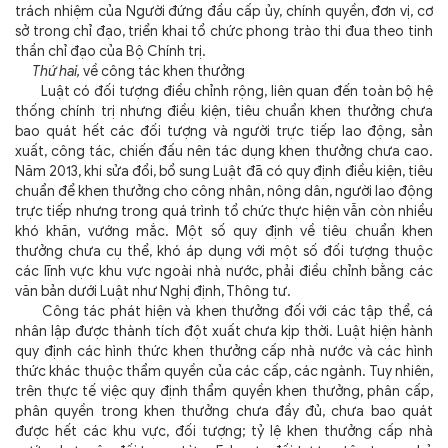
trách nhiệm của Người đứng đầu cấp ủy, chính quyền, đơn vị, cơ
sở trong chỉ đạo, triển khai tổ chức phong trào thi đua theo tinh
thần chỉ đạo của Bộ Chính trị.
Thứ hai,
về công tác khen thưởng
Luật có đối tượng điều chỉnh rộng, liên quan đến toàn bộ hệ
thống chính trị nhưng điều kiện, tiêu chuẩn khen thưởng chưa
bao quát hết các đối tượng và người trực tiếp lao động, sản
xuất, công tác, chiến đấu nên tác dụng khen thưởng chưa cao.
Năm 2013, khi sửa đổi, bổ sung Luật đã có quy định điều kiện, tiêu
chuẩn để khen thưởng cho công nhân, nông dân, người lao động
trực tiếp nhưng trong quá trình tổ chức thực hiện vẫn còn nhiều
khó khăn, vướng mắc. Một số quy định về tiêu chuẩn khen
thưởng chưa cụ thể, khó áp dụng với một số đối tượng thuộc
các lĩnh vực khu vực ngoài nhà nước, phải điều chỉnh bằng các
văn bản dưới Luật như Nghị định, Thông tư.
Công tác phát hiện và khen thưởng đối với các tập thể, cá
nhân lập được thành tích đột xuất chưa kịp thời. Luật hiện hành
quy định các hình thức khen thưởng cấp nhà nước và các hình
thức khác thuộc thẩm quyền của các cấp, các ngành. Tuy nhiên,
trên thực tế việc quy định thẩm quyền khen thưởng, phân cấp,
phân quyền trong khen thưởng chưa đầy đủ, chưa bao quát
được hết các khu vực, đối tượng; tỷ lệ khen thưởng cấp nhà