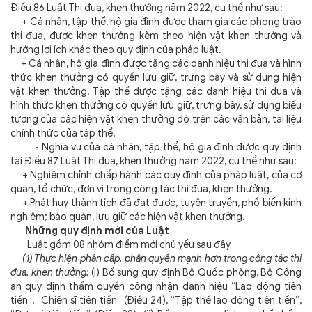
Điều 86 Luật Thi đua, khen thưởng năm 2022, cụ thể như sau:
+ Cá nhân, tập thể, hộ gia đình được tham gia các phong trào
thi đua, được khen thưởng kèm theo hiện vật khen thưởng và
hưởng lợi ích khác theo quy định của pháp luật.
+ Cá nhân, hộ gia đình được tặng các danh hiệu thi đua và hình
thức khen thưởng có quyền lưu giữ, trưng bày và sử dụng hiện
vật khen thưởng. Tập thể được tặng các danh hiệu thi đua và
hình thức khen thưởng có quyền lưu giữ, trưng bày, sử dụng biểu
tượng của các hiện vật khen thưởng đó trên các văn bản, tài liệu
chính thức của tập thể.
- Nghĩa vụ của cá nhân, tập thể, hộ gia đình được quy định
tại Điều 87 Luật Thi đua, khen thưởng năm 2022, cụ thể như sau:
+ Nghiêm chỉnh chấp hành các quy định của pháp luật, của cơ
quan, tổ chức, đơn vị trong công tác thi đua, khen thưởng.
+ Phát huy thành tích đã đạt được, tuyên truyền, phổ biến kinh
nghiệm; bảo quản, lưu giữ các hiện vật khen thưởng.
Những quy định mới của Luật
Luật gồm 08 nhóm điểm mới chủ yếu sau đây
(1) Thực hiện phân cấp, phân quyền mạnh hơn trong công tác thi
đua, khen thưởng:
(i) Bổ sung quy định Bộ Quốc phòng, Bộ Công
an quy định thẩm quyền công nhận danh hiệu “Lao động tiên
tiến”, “Chiến sĩ tiên tiến” (Điều 24), “Tập thể lao động tiên tiến”,