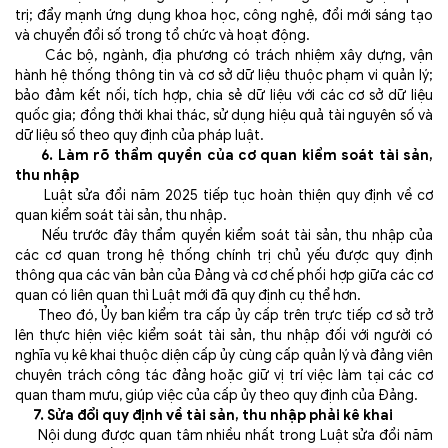
trị; đẩy mạnh ứng dụng khoa học, công nghệ, đổi mới sáng tạo
và chuyển đổi số trong tổ chức và hoạt động.
Các bộ, ngành, địa phương có trách nhiệm xây dựng, vận
hành hệ thống thông tin và cơ sở dữ liệu thuộc phạm vi quản lý;
bảo đảm kết nối, tích hợp, chia sẻ dữ liệu với các cơ sở dữ liệu
quốc gia; đồng thời khai thác, sử dụng hiệu quả tài nguyên số và
dữ liệu số theo quy định của pháp luật.
6. Làm rõ thẩm quyền của cơ quan kiểm soát tài sản,
thu nhập
Luật sửa đổi năm 2025 tiếp tục hoàn thiện quy định về cơ
quan kiểm soát tài sản, thu nhập.
Nếu trước đây thẩm quyền kiểm soát tài sản, thu nhập của
các cơ quan trong hệ thống chính trị chủ yếu được quy định
thông qua các văn bản của Đảng và cơ chế phối hợp giữa các cơ
quan có liên quan thì Luật mới đã quy định cụ thể hơn.
Theo đó, Ủy ban kiểm tra cấp ủy cấp trên trực tiếp cơ sở trở
lên thực hiện việc kiểm soát tài sản, thu nhập đối với người có
nghĩa vụ kê khai thuộc diện cấp ủy cùng cấp quản lý và đảng viên
chuyên trách công tác đảng hoặc giữ vị trí việc làm tại các cơ
quan tham mưu, giúp việc của cấp ủy theo quy định của Đảng.
7. Sửa đổi quy định về tài sản, thu nhập phải kê khai
Nội dung được quan tâm nhiều nhất trong Luật sửa đổi năm