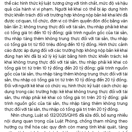
thể các hình thức kỷ luật tương ứng với tính chất, mức độ và hậu
quả của hành vi vi phạm. Người kê khai có thể bị áp dụng hình
thức khiển trách đối với trường hợp không nộp bản kê khai khi đã
được cơ quan, tổ chức, đơn vị có thẩm quyền đôn đốc bằng văn
bản lần 2; không trung thực đối với tài sản, thu nhập phải kê khai
có tổng giá trị đến 10 tỷ đồng; giải trình nguồn gốc của tài sản,
thu nhập tăng thêm không trung thực đối với tài sản, thu nhập
có tổng giá trị từ 150 triệu đồng đến 10 tỷ đồng. Hình thức cảnh
cáo được áp dụng đối với các trường hợp không nộp bản kê khai
đúng hạn khi đã bị xử lý kỷ luật bằng hình thức khiển trách; kê
khai không trung thực đối với tài sản, thu nhập phải kê khai có
tổng giá trị từ trên 10 tỷ đồng đến 20 tỷ đồng; giải trình nguồn
gốc của tài sản, thu nhập tăng thêm không trung thực đối với tài
sản, thu nhập có tổng giá trị từ trên 10 tỷ đồng đến 20 tỷ đồng.
Đối với người kê khai có chức vụ, hình thức kỷ luật cách chức áp
dụng trong các trường hợp: kê khai không trung thực đối với tài
sản, thu nhập phải kê khai có tổng giá trị trên 20 tỷ đồng; giải
trình nguồn gốc của tài sản, thu nhập tăng thêm không trung
thực đối với tài sản, thu nhập có tổng giá trị trên 20 tỷ đồng.
Nhìn chung, Luật số 132/2025/QH15 đã sửa đổi, bổ sung nhiều
nội dung quan trọng của Luật Phòng, chống tham nhũng theo
hướng cụ thể hóa các quy định còn mang tính khái quát, tăng