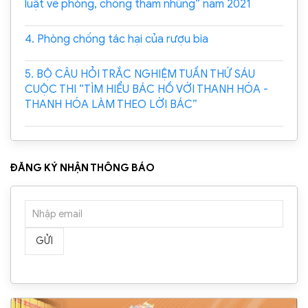
luật về phòng, chống tham nhũng” năm 2021
4. Phòng chống tác hại của rượu bia
5. BỘ CÂU HỎI TRẮC NGHIỆM TUẦN THỨ SÁU
CUỘC THI “TÌM HIỂU BÁC HỒ VỚI THANH HÓA -
THANH HÓA LÀM THEO LỜI BÁC”
ĐĂNG KÝ NHẬN THÔNG BÁO
GỬI