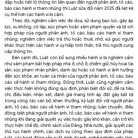
dập hoặc tiết lộ thông tin liên quan đến người phản ánh, tố cáo,
báo cáo hành vi tham nhũng thì Luật sửa đổi năm 2025 đã liệt kê
cụ thể hơn các hành vi bị cấm.
Theo đó, nghiêm cấm việc đe dọa, sử dụng bạo lực, gây áp
lực, vu khống, cô lập, xúc phạm hoặc xâm phạm quyền và lợi ích
hợp pháp của người phản ánh, tố cáo, báo cáo hành vi tham
nhũng; nghiêm cấm việc trả thù hoặc thuê, nhờ, xúi giục người
khác thực hiện các hành vi uy hiếp tinh thần, trả thù người cung
cấp thông tin.
Bên cạnh đó, Luật còn bổ sung nhiều hành vi bị nghiêm cấm
như x
âm phạm bất hợp pháp nhà ở, chỗ ở, chiếm giữ, hủy hoại tài
sản, xúc phạm nhân phẩm, danh dự hoặc có hành vi ảnh hưởng
đến sức khỏe, an toàn cá nhân của người phản ánh, tố cáo, báo
cáo về hành vi tham nhũng
. Đồng thời, Luật cũng nghiêm cấm
việc thực hiện không đúng quy định, phân biệt đối xử, đề ra tiêu
chí, điều kiện, nhận xét, đánh giá mang tính áp đặt gây bất lợi
trong công tác cán bộ, khen thưởng, kỷ luật đối với người phản
ánh, tố cáo, báo cáo về hành vi tham nhũng; luân chuyển, điều
động, biệt phái người phản ánh, tố cáo, báo cáo về hành vi tham
nhũng khi đang giải quyết vụ việc hoặc gây khó khăn, cản trở khi
thực hiện chế độ, chính sách của Đảng, Nhà nước, giải quyết các
thủ tục hành chính, các dịch vụ công theo quy định của pháp
luật, các hoạt động sản xuất, kinh doanh, nghề nghiệp, việc làm,