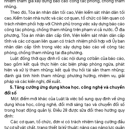
nhiệm tham gia xây dựng báo cáo công tác phòng, chống tham
nhũng.
Theo đó, Tòa án nhân dân tối cao, Viện kiểm sát nhân dân tối
cao, Kiểm toán nhà nước và các cơ quan, tổ chức có liên quan có
trách nhiệm phối hợp với Chính phủ trong việc xây dựng báo cáo
công tác phòng, chống tham nhũng trên phạm vi cả nước. Ở địa
phương, Tòa án nhân dân cấp tỉnh, Viện kiểm sát nhân dân cấp
tỉnh và các cơ quan liên quan có trách nhiệm phối hợp với Ủy ban
nhân dân cấp tỉnh trong việc xây dựng báo cáo về công tác
phòng, chống tham nhũng tại địa phương.
Luật đồng thời quy định rõ các nội dung cơ bản của báo cáo,
bao gồm kết quả thực hiện các biện pháp phòng ngừa, phát
hiện và xử lý tham nhũng; kết quả thu hồi tài sản tham nhũng;
đánh giá tình hình tham nhũng; phương hướng, nhiệm vụ, giải
pháp và các kiến nghị, đề xuất.
5. Tăng cường ứng dụng khoa học, công nghệ và chuyển
đổi số
Một điểm mới khác của Luật là việc bổ sung quy định về ứng
dụng khoa học, công nghệ, đổi mới sáng tạo và chuyển đổi số
trong hoạt động quản lý. Điều 28 được sửa đổi theo hướng quy
định:
Các cơ quan, tổ chức, đơn vị có trách nhiệm tăng cường đầu
tư cơ sở vật chất, trang thiết bị kỹ thuật; nâng cao năng lực quản