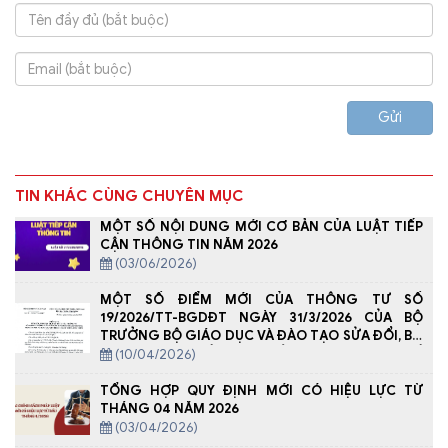
Gửi
TIN KHÁC CÙNG CHUYÊN MỤC
MỘT SỐ NỘI DUNG MỚI CƠ BẢN CỦA LUẬT TIẾP
CẬN THÔNG TIN NĂM 2026
(03/06/2026)
MỘT SỐ ĐIỂM MỚI CỦA THÔNG TƯ SỐ
19/2026/TT-BGDĐT NGÀY 31/3/2026 CỦA BỘ
TRƯỞNG BỘ GIÁO DỤC VÀ ĐÀO TẠO SỬA ĐỔI, BỔ
SUNG MỘT SỐ ĐIỀU CỦA THÔNG TƯ SỐ
(10/04/2026)
29/2024/TT-BGDĐT NGÀY 30 /12/ 2024 QUY ĐỊNH
VỀ DẠY THÊM, HỌC THÊM
TỔNG HỢP QUY ĐỊNH MỚI CÓ HIỆU LỰC TỪ
THÁNG 04 NĂM 2026
(03/04/2026)