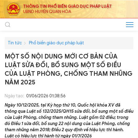
THÔNG TIN PHỔ BIẾN GIÁO DỤC PHÁP LUẬT
UBND HUYỆN QUAN HÓA
Tin tức
Phổ biến giáo dục pháp luật
MỘT SỐ NỘI DUNG MỚI CƠ BẢN CỦA
LUẬT SỬA ĐỔI, BỔ SUNG MỘT SỐ ĐIỀU
CỦA LUẬT PHÒNG, CHỐNG THAM NHŨNG
NĂM 2025
Ngày tạo:
01/06/2026 01:38:56
Ngày 10/12/2025, tại Kỳ họp thứ 10, Quốc hội khóa XV đã
thông qua Luật số 132/2025/QH15 sửa đổi, bổ sung một số điều
của Luật Phòng, chống tham nhũng. Luật gồm 02 điều; trong
đó Điều 1 sửa đổi, bổ sung 22 nội dung của Luật Phòng, chống
tham nhũng năm 2018; Điều 2 quy định về hiệu lực thi hành.
Luật có hiệu lực thi hành từ ngày 01/7/2026