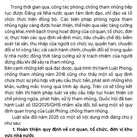
Trong thời gian qua, công tác phòng, chống tham nhũng tiếp
tục được Đảng và Nhà nước quan tâm lãnh đạo, chỉ đạo và tổ
chức thực hiện đồng bộ. Các biện pháp phòng ngừa tham
nhũng ngày càng được hoàn thiện, thể hiện qua việc tăng cường
công khai, minh bạch trong hoạt động của cơ quan, tổ chức, đơn
vị; thực hiện các quy định về định mức, tiêu chuẩn, chế độ; kiểm
soát tài sản, thu nhập của người có chức vụ, quyền hạn; chuyển
đổi vị trí công tác; cải cách hành chính, chuyển đổi số trong quản
lý nhà nước; đồng thời tăng cường xử lý trách nhiệm của người
đứng đầu khi để xảy ra tham nhũng.
Bên cạnh những kết quả đạt được, quá trình thi hành Luật Phòng,
chống tham nhũng năm 2018 cũng cho thấy một số quy định
chưa thực sự phù hợp với yêu cầu thực tiễn, phát sinh những khó
khăn, vướng mắc trong quá trình áp dụng. Trên cơ sở tổng kết
thực tiễn thi hành pháp luật và yêu cầu tiếp tục hoàn thiện cơ
chế phòng ngừa, phát hiện, xử lý tham nhũng, Quốc hội đã ban
hành Luật số 132/2025/QH15 nhằm sửa đổi, bổ sung một số quy
định quan trọng của Luật Phòng, chống tham nhũng.
Luật sửa đổi năm 2025 có một số nội dung mới đáng chú ý
như sau:
1. Hoàn thiện quy định về cơ quan, tổ chức, đơn vị khu
vực nhà nước