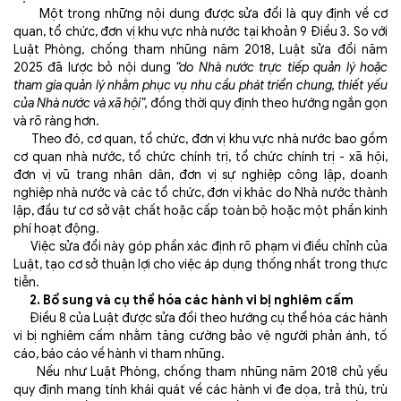
Một trong những nội dung được sửa đổi là quy định về cơ
quan, tổ chức, đơn vị khu vực nhà nước tại khoản 9 Điều 3. So với
Luật Phòng, chống tham nhũng năm 2018, Luật sửa đổi năm
2025 đã lược bỏ nội dung
“do Nhà nước trực tiếp quản lý hoặc
tham gia quản lý nhằm phục vụ nhu cầu phát triển chung, thiết yếu
của Nhà nước và xã hội”,
đồng thời quy định theo hướng ngắn gọn
và rõ ràng hơn.
Theo đó, cơ quan, tổ chức, đơn vị khu vực nhà nước bao gồm
cơ quan nhà nước, tổ chức chính trị, tổ chức chính trị - xã hội,
đơn vị vũ trang nhân dân, đơn vị sự nghiệp công lập, doanh
nghiệp nhà nước và các tổ chức, đơn vị khác do Nhà nước thành
lập, đầu tư cơ sở vật chất hoặc cấp toàn bộ hoặc một phần kinh
phí hoạt động.
Việc sửa đổi này góp phần xác định rõ phạm vi điều chỉnh của
Luật, tạo cơ sở thuận lợi cho việc áp dụng thống nhất trong thực
tiễn.
2. Bổ sung và cụ thể hóa các hành vi bị nghiêm cấm
Điều 8 của Luật được sửa đổi theo hướng cụ thể hóa các hành
vi bị nghiêm cấm nhằm tăng cường bảo vệ người phản ánh, tố
cáo, báo cáo về hành vi tham nhũng.
Nếu như Luật Phòng, chống tham nhũng năm 2018 chủ yếu
quy định mang tính khái quát về các hành vi đe dọa, trả thù, trù