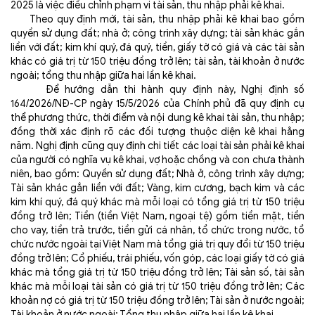
2025 là việc điều chỉnh phạm vi tài sản, thu nhập phải kê khai.
Theo quy định mới, tài sản, thu nhập phải kê khai bao gồm
quyền sử dụng đất; nhà ở; công trình xây dựng; tài sản khác gắn
liền với đất; kim khí quý, đá quý, tiền, giấy tờ có giá và các tài sản
khác có giá trị từ 150 triệu đồng trở lên; tài sản, tài khoản ở nước
ngoài; tổng thu nhập giữa hai lần kê khai.
Để hướng dẫn thi hành quy định này, Nghị định số
164/2026/NĐ-CP ngày 15/5/2026 của Chính phủ đã quy định cụ
thể phương thức, thời điểm và nội dung kê khai tài sản, thu nhập;
đồng thời xác định rõ các đối tượng thuộc diện kê khai hằng
năm. Nghị định cũng quy định chi tiết các loại tài sản phải kê khai
của người có nghĩa vụ kê khai, vợ hoặc chồng và con chưa thành
niên, bao gồm: Quyền sử dụng đất; Nhà ở, công trình xây dựng;
Tài sản khác gắn liền với đất; Vàng, kim cương, bạch kim và các
kim khí quý, đá quý khác mà mỗi loại có tổng giá trị từ 150 triệu
đồng trở lên; Tiền (tiền Việt Nam, ngoại tệ) gồm tiền mặt, tiền
cho vay, tiền trả trước, tiền gửi cá nhân, tổ chức trong nước, tổ
chức nước ngoài tại Việt Nam mà tổng giá trị quy đổi từ 150 triệu
đồng trở lên; Cổ phiếu, trái phiếu, vốn góp, các loại giấy tờ có giá
khác mà tổng giá trị từ 150 triệu đồng trở lên; Tài sản số, tài sản
khác mà mỗi loại tài sản có giá trị từ 150 triệu đồng trở lên; Các
khoản nợ có giá trị từ 150 triệu đồng trở lên; Tài sản ở nước ngoài;
Tài khoản ở nước ngoài; Tổng thu nhập giữa hai lần kê khai.