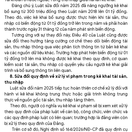
Đáng chú ý, Luật sửa đổi năm 2025 đã nâng ngưỡng kê khai
bổ sung từ 300 triệu đồng theo Luật năm 2018 lên 01 tỷ đồng.
Theo đó, việc kê khai bổ sung được thực hiện khi tài sản, thu
nhập có biến động từ 01 tỷ đồng trở lên trong năm và phải hoàn
thành trước ngày 31 tháng 12 của năm phát sinh biến động.
Tương ứng với sự thay đổi này, Điều 40 của Luật cũng được
sửa đổi theo hướng tăng cường cơ chế theo dõi biến động tài
sản, thu nhập thông qua việc phân tích thông tin từ bản kê khai
và các nguồn dữ liệu khác. Trường hợp phát hiện biến động từ 01
tỷ đồng trở lên mà không được kê khai theo quy định, cơ quan
kiểm soát tài sản, thu nhập có quyền yêu cầu người kê khai giải
trình và bổ sung thông tin liên quan.
8. Sửa đổi quy định về xử lý vi phạm trong kê khai tài sản,
thu nhập
Luật sửa đổi năm 2025 tiếp tục hoàn thiện cơ chế xử lý đối với
hành vi kê khai không trung thực hoặc giải trình không trung
thực về nguồn gốc tài sản, thu nhập tăng thêm.
Theo đó, người có nghĩa vụ kê khai vi phạm sẽ bị xem xét xử lý
theo quy định của pháp luật về cán bộ, công chức, viên chức và
các quy định pháp luật có liên quan; trường hợp là đảng viên còn
bị xử lý theo quy định của Đảng.
Trên cơ sở đó, Nghị định số 164/2026/NĐ-CP đã quy định cụ