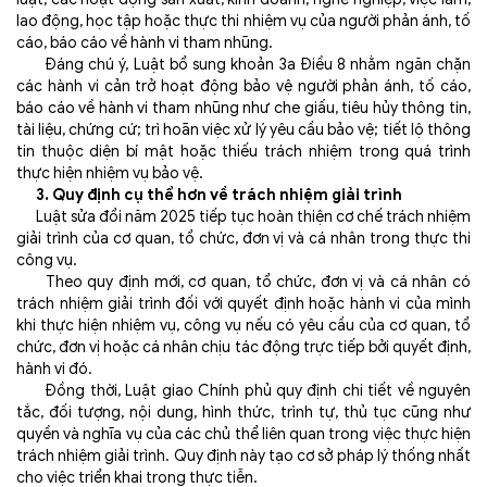
lao động, học tập hoặc thực thi nhiệm vụ của người phản ánh, tố
cáo, báo cáo về hành vi tham nhũng.
Đáng chú ý, Luật bổ sung khoản 3a Điều 8 nhằm ngăn chặn
các hành vi cản trở hoạt động bảo vệ người phản ánh, tố cáo,
báo cáo về hành vi tham nhũng như che giấu, tiêu hủy thông tin,
tài liệu, chứng cứ; trì hoãn việc xử lý yêu cầu bảo vệ; tiết lộ thông
tin thuộc diện bí mật hoặc thiếu trách nhiệm trong quá trình
thực hiện nhiệm vụ bảo vệ.
3. Quy định cụ thể hơn về trách nhiệm giải trình
Luật sửa đổi năm 2025 tiếp tục hoàn thiện cơ chế trách nhiệm
giải trình của cơ quan, tổ chức, đơn vị và cá nhân trong thực thi
công vụ.
Theo quy định mới, cơ quan, tổ chức, đơn vị và cá nhân có
trách nhiệm giải trình đối với quyết định hoặc hành vi của mình
khi thực hiện nhiệm vụ, công vụ nếu có yêu cầu của cơ quan, tổ
chức, đơn vị hoặc cá nhân chịu tác động trực tiếp bởi quyết định,
hành vi đó.
Đồng thời, Luật giao Chính phủ quy định chi tiết về nguyên
tắc, đối tượng, nội dung, hình thức, trình tự, thủ tục cũng như
quyền và nghĩa vụ của các chủ thể liên quan trong việc thực hiện
trách nhiệm giải trình. Quy định này tạo cơ sở pháp lý thống nhất
cho việc triển khai trong thực tiễn.