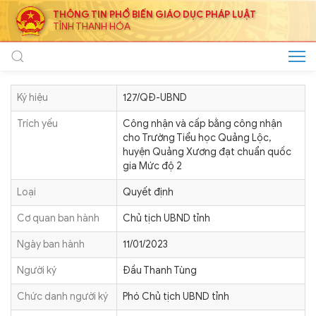
THÔNG TIN PHỔ BIẾN GIÁO DỤC PHÁP LUẬT
TỈNH THANH HÓA
Ký hiệu
127/QĐ-UBND
Trích yếu
Công nhận và cấp bằng công nhận
cho Trường Tiểu học Quảng Lộc,
huyện Quảng Xương đạt chuẩn quốc
gia Mức độ 2
Loại
Quyết định
Cơ quan ban hành
Chủ tịch UBND tỉnh
Ngày ban hành
11/01/2023
Người ký
Đầu Thanh Tùng
Chức danh người ký
Phó Chủ tịch UBND tỉnh