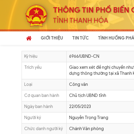
THÔNG TIN PHỔ BIẾN 
TỈNH THANH HÓA
GIỚI THIỆU
TIN TỨC
TÌNH HUỐNG PHÁ
Ký hiệu
6966/UBND-CN
Trích yếu
Giao xem xét đề nghị chuyển như
dựng thông thường tại xã Thanh 
Loại
Công văn
Cơ quan ban hành
Chủ tịch UBND tỉnh
Ngày ban hành
22/05/2023
Người ký
Nguyễn Trọng Trang
Chức danh người ký
Chánh Văn phòng