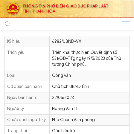
THÔNG TIN PHỔ BIẾN GIÁO DỤC PHÁP LUẬT
TỈNH THANH HÓA
Ký hiệu
6982/UBND-VX
Trích yếu
Triển khai thực hiện Quyết định số
531/QĐ-TTg ngày 19/5/2023 của Thủ
tướng Chính phủ.
Loại
Công văn
Cơ quan ban hành
Chủ tịch UBND tỉnh
Ngày ban hành
22/05/2023
Người ký
Hoàng Văn Thi
Chức danh người ký
Phó Chánh Văn phòng
Trạng thái
Còn hiệu lực