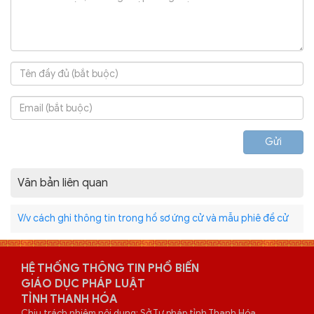
Gửi
Văn bản liên quan
V/v cách ghi thông tin trong hồ sơ ứng cử và mẫu phiê đề cử
HỆ THỐNG THÔNG TIN PHỔ BIẾN
GIÁO DỤC PHÁP LUẬT
TỈNH THANH HÓA
Chịu trách nhiệm nội dung: Sở Tư pháp tỉnh Thanh Hóa.