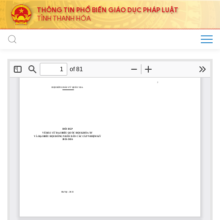
THÔNG TIN PHỔ BIẾN GIÁO DỤC PHÁP LUẬT
TỈNH THANH HÓA