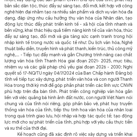
bản sắc dân tộc, thúc đẩy sự sáng tạo, đổi mới, kết hợp với công
nghệ hiện đại nhằm tạo ra nhiều sản phẩm và dịch vụ văn hóa đa
dạng, đáp ứng nhu cầu hưởng thụ văn hóa của Nhân dân, tạo
động lực thúc đẩy phát triển kinh tế - xã hội của tỉnh nhanh và
bền vững, khai thác hiệu quả tiềm năng kinh tế của văn hóa, thúc
đẩy sự sáng tạo, đổi mới và gia tăng sức cạnh tranh trong hội
nhập kinh tế trong nước và quốc tế như: Du lịch văn hóa, Nghệ
thuật biểu diễn, truyền hình và phát thanh, kiến trúc, thủ công mỹ
nghệ,... - Tiếp tục đẩy mạnh và gắn Chương trình nâng cao chất
lượng văn hóa tỉnh Thanh Hóa giai đoạn 2021- 2025, mục tiêu,
nhiệm vụ và các giải pháp chủ yếu giai đoạn 2026 - 2030; Nghị
quyết số 17-NQ/TU ngày 04/7/2024 của Ban Chấp hành Đảng bộ
tỉnh về tiếp tục xây dựng, phát triển văn hóa và con người Thanh
Hóa trong thời kỳ mới để góp phần phát triển các lĩnh vực CNVN
phù hợp trên địa bàn tỉnh. Phát triển công nghiệp văn hóa gắn
liền với việc quảng bá hình ảnh đất nước, con người Việt Nam nói
chung và của tỉnh nói riêng, góp phần bảo vệ, phát huy truyền
thống văn hóa của tỉnh, tiếp thu tinh hoa văn hóa của nhân loại
trong quá trình giao lưu, hội nhập và hợp tác quốc tế; tạo động
lực mới cho sự phát triển của tỉnh, phù hợp với yêu cầu thực tiễn
và xu thế của thời đại.
Kế hoạch cũng đã xác định rõ việc xây dựng và triển khai