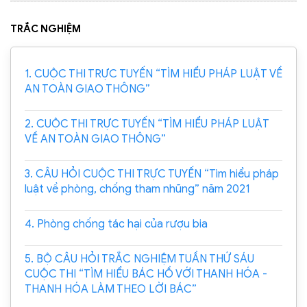
TRẮC NGHIỆM
1. CUỘC THI TRỰC TUYẾN “TÌM HIỂU PHÁP LUẬT VỀ
AN TOÀN GIAO THÔNG”
2. CUỘC THI TRỰC TUYẾN “TÌM HIỂU PHÁP LUẬT
VỀ AN TOÀN GIAO THÔNG”
3. CÂU HỎI CUỘC THI TRỰC TUYẾN “Tìm hiểu pháp
luật về phòng, chống tham nhũng” năm 2021
4. Phòng chống tác hại của rượu bia
5. BỘ CÂU HỎI TRẮC NGHIỆM TUẦN THỨ SÁU
CUỘC THI “TÌM HIỂU BÁC HỒ VỚI THANH HÓA -
THANH HÓA LÀM THEO LỜI BÁC”