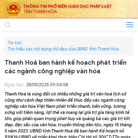
THÔNG TIN PHỔ BIẾN GIÁO DỤC PHÁP LUẬT
TỈNH THANH HÓA
Tin tức
Tìm hiểu các nội dung chỉ đạo của UBND tỉnh Thanh Hóa
Thanh Hoá ban hành kế hoạch phát triển
các ngành công nghiệp văn hóa
Ngày tạo:
28/05/2025 09:04:58
Thanh Hoá là vùng đất có nhiều những giá trị văn hoá lịch sử
cũng như cảnh đẹp thiên nhiên để thúc đẩy các ngành công
nghiệp văn hóa Việt Nam phát triển nhanh, bền vững, tương
xứng với tiềm năng, lợi thế và mang lại giá trị gia tăng kinh tế
lớn, góp phần quan trọng phát huy và quảng bá các giá trị tốt
đẹp, đặc sắc của văn hóa, truyền thống dân tộc, ngày 15 tháng
5 năm 2027, UBND tỉnh Thanh Hoá đã ban hành Kế hoạch số
97/KH-UBND về triển khai thực hiện Chỉ thị số 30/CT-TTg ngày