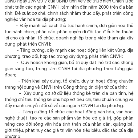
UBND ngày 29/9/2017 của UBND tỉnh về việc thực hiện Chiến lược
phát triển các ngành CNVH, tầm nhìn đến năm 2030 trên địa bàn
tỉnh; Đề xuất cơ chế, chính sách nhằm thúc đẩy, phát triển công
nghiệp văn hoá tại địa phương;
- Đẩy mạnh cải cách thủ tục hành chính, đơn giản hóa thủ
tục hành chính, phân cấp, phân quyền đi đôi tạo điều kiện thuận
lợi cho cá nhân, tổ chức, doanh nghiệp trong việc tham gia xây
dựng, phát triển CNVH;
- Tăng cường, đẩy mạnh các hoạt động liên kết vùng, địa
phương, trao đổi, hợp tác trong xây dựng, phát triển CNVH;
- Quy hoạch không gian, bố trí quỹ đất, hỗ trợ các không
gian sáng tạo, trung tâm CNVH tại địa phương theo từng giai
đoạn;
- Triển khai xây dựng, tổ chức, duy trì hoạt động chuyên
trang nội dung về CNVH trên Cổng thông tin điện tử của tỉnh;
- Xây dựng cơ sở dữ liệu thống kê trên địa bàn tỉnh, hệ
thống chỉ tiêu thống kê phù hợp với tiêu chí, tiêu chuẩn chung và
đẩy mạnh chuyển đổi số về các ngành CNVH tại địa phương.
- Tăng cường tổ chức các hoạt động văn hóa, văn học,
nghệ thuật, tạo ra các sản phẩm văn hóa có giá trị, góp phần
nâng cao đời sống văn hóa tinh thần của nhân dân, quảng bá,
giới thiệu, phát huy các giá trị văn hóa tiêu biểu, đặc sắc của địa
phương;