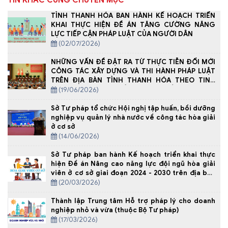
TIN KHÁC CÙNG CHUYÊN MỤC
TỈNH THANH HÓA BAN HÀNH KẾ HOẠCH TRIỂN
KHAI THỰC HIỆN ĐỀ ÁN TĂNG CƯỜNG NĂNG
LỰC TIẾP CẬN PHÁP LUẬT CỦA NGƯỜI DÂN
(02/07/2026)
NHỮNG VẤN ĐỀ ĐẶT RA TỪ THỰC TIỄN ĐỔI MỚI
CÔNG TÁC XÂY DỰNG VÀ THI HÀNH PHÁP LUẬT
TRÊN ĐỊA BÀN TỈNH THANH HÓA THEO TINH
THẦN NGHỊ QUYẾT SỐ 66-NQ/TW CỦA BỘ CHÍNH
(19/06/2026)
TRỊ
Sở Tư pháp tổ chức Hội nghị tập huấn, bồi dưỡng
nghiệp vụ quản lý nhà nước về công tác hòa giải
ở cơ sở
(14/06/2026)
Sở Tư pháp ban hành Kế hoạch triển khai thực
hiện Đề án Nâng cao năng lực đội ngũ hòa giải
viên ở cơ sở giai đoạn 2024 - 2030 trên địa bàn
tỉnh Thanh Hóa năm 2026
(20/03/2026)
Thành lập Trung tâm Hỗ trợ pháp lý cho doanh
nghiệp nhỏ và vừa (thuộc Bộ Tư pháp)
(17/03/2026)