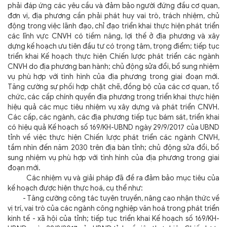
phải đáp ứng các yêu cầu và đảm bảo người đứng đầu cơ quan,
đơn vị, địa phương cần phải phát huy vai trò, trách nhiệm, chủ
động trong việc lãnh đạo, chỉ đạo triển khai thực hiện phát triển
các lĩnh vực CNVH có tiềm năng, lợi thế ở địa phương và xây
dựng kế hoạch ưu tiên đầu tư có trọng tâm, trọng điểm; tiếp tục
triển khai Kế hoạch thực hiện Chiến lược phát triển các ngành
CNVH do địa phương ban hành; chủ động sửa đổi, bổ sung nhiệm
vụ phù hợp với tình hình của địa phương trong giai đoạn mới.
Tăng cường sự phối hợp chặt chẽ, đồng bộ của các cơ quan, tổ
chức, các cấp chính quyền địa phương trong triển khai thực hiện
hiệu quả các mục tiêu nhiệm vụ xây dựng và phát triển CNVH.
Các cấp, các ngành, các địa phương tiếp tục bám sát, triển khai
có hiệu quả Kế hoạch số 169/KH-UBND ngày 29/9/2017 của UBND
tỉnh về việc thực hiện Chiến lược phát triển các ngành CNVH,
tầm nhìn đến năm 2030 trên địa bàn tỉnh; chủ động sửa đổi, bổ
sung nhiệm vụ phù hợp với tình hình của địa phương trong giai
đoạn mới.
Các nhiệm vụ và giải pháp đã đề ra đảm bảo mục tiêu của
kế hoạch được hiện thực hoá, cụ thể như:
- Tăng cường công tác tuyên truyền, nâng cao nhận thức về
vị trí, vai trò của các ngành công nghiệp văn hoá trong phát triển
kinh tế - xã hội của tỉnh; tiếp tục triển khai Kế hoạch số 169/KH-