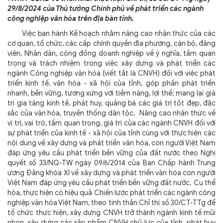
29/8/2024 của Thủ tướng Chính phủ về phát triển các ngành
công nghiệp văn hóa trên địa bàn tỉnh.
Việc ban hành Kế hoạch nhằm nâng cao nhận thức của các
cơ quan, tổ chức, các cấp chính quyền địa phương, cán bộ, đảng
viên, Nhân dân, cộng đồng doanh nghiệp về ý nghĩa, tầm quan
trọng và trách nhiệm trong việc xây dựng và phát triển các
ngành Công nghiệp văn hóa (viết tắt là CNVH) đối với việc phát
triển kinh tế, văn hóa - xã hội của tỉnh, góp phần phát triển
nhanh, bền vững, tương xứng với tiềm năng, lợi thế; mang lại giá
trị gia tăng kinh tế, phát huy, quảng bá các giá trị tốt đẹp, đặc
sắc của văn hóa, truyền thống dân tộc. Nâng cao nhận thức về
vị trí, vai trò, tầm quan trọng, giá trị của các ngành CNVH đối với
sự phát triển của kinh tế - xã hội của tỉnh cùng với thực hiện các
nội dung về xây dựng và phát triển văn hóa, con người Việt Nam
đáp ứng yêu cầu phát triển bền vững của đất nước theo Nghị
quyết số 33/NQ-TW ngày 09/6/2014 của Ban Chấp hành Trung
ương Đảng khóa XI về xây dựng và phát triển văn hóa con người
Việt Nam đáp ứng yêu cầu phát triển bền vững đất nước. Cụ thể
hóa, thực hiện có hiệu quả Chiến lược phát triển các ngành công
nghiệp văn hóa Việt Nam, theo tinh thần Chỉ thị số 30/CT-TTg để
tổ chức thực hiện, xây dựng CNVH trở thành ngành kinh tế mũi
nhọn, xây dựng các sản phẩm CNVH chủ lực của tỉnh, phát huy