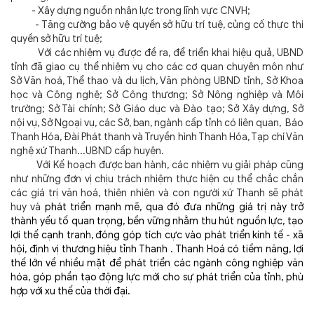
- Xây dựng nguồn nhân lực trong lĩnh vực CNVH;
- Tăng cường bảo vệ quyền sở hữu trí tuệ, củng cố thực thi
quyền sở hữu trí tuệ;
Với các nhiệm vụ được đề ra, để triển khai hiệu quả, UBND
tỉnh đã giao cụ thể nhiệm vụ cho các cơ quan chuyên môn như
Sở Văn hoá, Thể thao và du lịch, Văn phòng UBND tỉnh, Sở Khoa
học và Công nghệ; Sở Công thương; Sở Nông nghiệp và Môi
trường; Sở Tài chính; Sở Giáo dục và Đào tạo; Sở Xây dựng, Sở
nội vụ, Sở Ngoại vụ, các Sở, ban, ngành cấp tỉnh có liên quan, Báo
Thanh Hóa, Đài Phát thanh và Truyền hình Thanh Hóa, Tạp chí Văn
nghệ xứ Thanh...UBND cấp huyện.
Với Kế hoạch được ban hành, các nhiệm vụ giải pháp cũng
như những đơn vị chịu trách nhiệm thực hiện cụ thể chắc chắn
các giá trị văn hoá, thiên nhiên và con người xứ Thanh sẽ phát
huy và
phát triển mạnh mẽ, qua đó đưa những giá trị này trở
thành yếu tố quan trọng, bền vững nhằm thu hút nguồn lực, tạo
lợi thế cạnh tranh, đóng góp tích cực vào phát triển kinh tế - xã
hội, định vị thương hiệu tỉnh Thanh . Thanh Hoá có tiềm năng, lợi
thế lớn về nhiều mặt để phát triển các ngành công nghiệp văn
hóa, góp phần tạo động lực mới cho sự phát triển của tỉnh, phù
hợp với xu thế của thời đại.